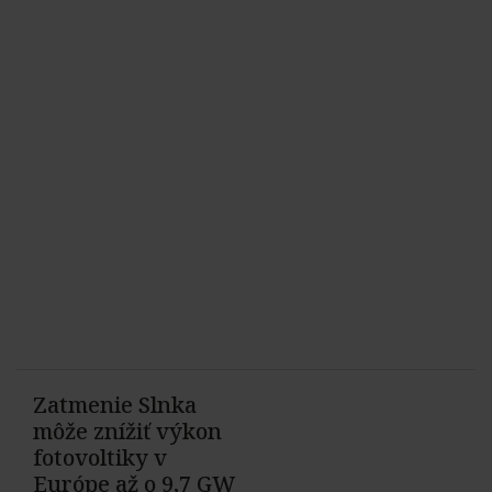
Zatmenie Slnka
môže znížiť výkon
fotovoltiky v
Európe až o 9,7 GW