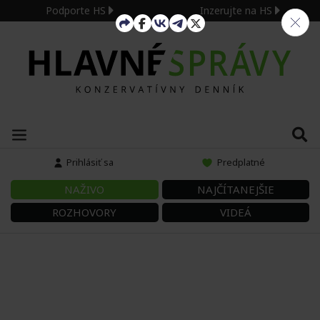
Podporte HS
Inzerujte na HS
Prihlásiť sa
Predplatné
NAŽIVO
NAJČÍTANEJŠIE
ROZHOVORY
VIDEÁ