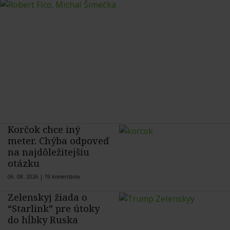
Korčok chce iný
meter. Chýba odpoveď
na najdôležitejšiu
otázku
06. 08. 2026 |
19 komentárov
Zelenskyj žiada o
“Starlink” pre útoky
do hĺbky Ruska