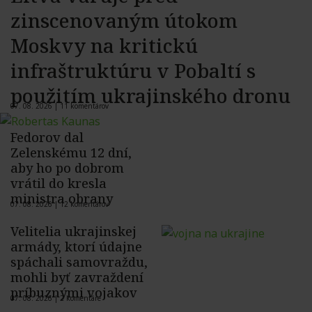
zinscenovaným útokom
Moskvy na kritickú
infraštruktúru v Pobaltí s
použitím ukrajinského dronu
07. 08. 2026 |
11 komentárov
Fedorov dal
Zelenskému 12 dní,
aby ho po dobrom
vrátil do kresla
ministra obrany
07. 08. 2026 |
12 komentárov
Velitelia ukrajinskej
armády, ktorí údajne
spáchali samovraždu,
mohli byť zavraždení
príbuznými vojakov
07. 08. 2026 |
2 komentáre