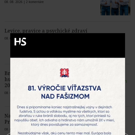
08. 08. 2026 |
2 komentáre
Levice, pravice a psychické zdraví
08. 08. 2026 |
Žiadne komentáre
Bratislavské Vajnory žijú tri dni
hudbou, začal sa festival Lovestream
2026
08. 08. 2026 |
1 komentár
Na Hore Zvir sa stretnú ctitelia
Presvätej Bohorodičky
08. 08. 2026 |
1 komentár