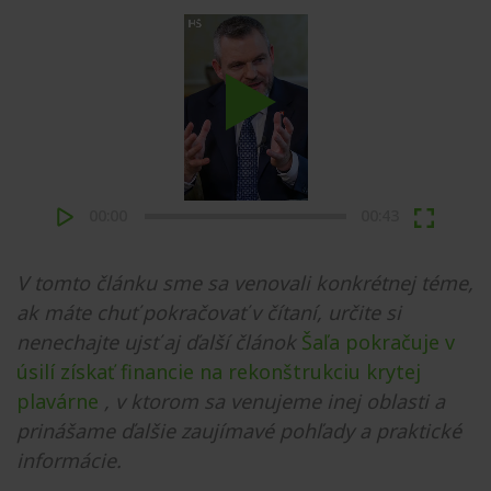
Play
00:00
00:43
V tomto článku sme sa venovali konkrétnej téme,
ak máte chuť pokračovať v čítaní, určite si
nenechajte ujsť aj ďalší článok
Šaľa pokračuje v
úsilí získať financie na rekonštrukciu krytej
plavárne
, v ktorom sa venujeme inej oblasti a
prinášame ďalšie zaujímavé pohľady a praktické
informácie.