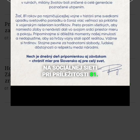
Pri požiari lesného porastu v Trstíne
zasahuje takmer 50 hasičov
07. 08. 2026 |
Žiadne komentáre
Horskí záchranári pomohli v
Západných Tatrách turistovi so
zraneným členkom
07. 08. 2026 |
Žiadne komentáre