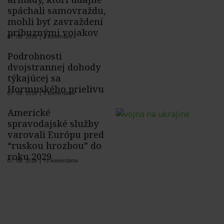
spáchali samovraždu,
mohli byť zavraždení
príbuznými vojakov
07. 08. 2026 |
2 komentáre
Podrobnosti
dvojstrannej dohody
týkajúcej sa
Hormuského prielivu
07. 08. 2026 |
5 komentárov
Americké
spravodajské služby
varovali Európu pred
“ruskou hrozbou” do
roku 2029
07. 08. 2026 |
13 komentárov