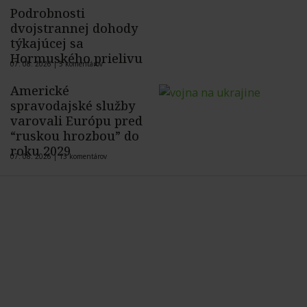
Podrobnosti
dvojstrannej dohody
týkajúcej sa
Hormuského prielivu
07. 08. 2026 |
5 komentárov
Americké
spravodajské služby
varovali Európu pred
“ruskou hrozbou” do
roku 2029
07. 08. 2026 |
13 komentárov