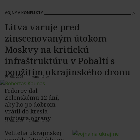
VOJNY A KONFLIKTY
Litva varuje pred
zinscenovaným útokom
Moskvy na kritickú
infraštruktúru v Pobaltí s
použitím ukrajinského dronu
07. 08. 2026 |
11 komentárov
Fedorov dal
Zelenskému 12 dní,
aby ho po dobrom
vrátil do kresla
ministra obrany
07. 08. 2026 |
12 komentárov
Velitelia ukrajinskej
armády, ktorí údajne