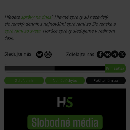
Hľadáte
správy na dnes
? Hlavné správy sú nezávislý
slovenský denník s najnovšími správami zo Slovenska a
správami zo sveta
. Horúce správy sledujeme v reálnom
čase.
Sledujte nás
Zdieľajte nás
Prihlásiť sa
Zdieľať link
Nahlásiť chybu
Pošlite nám tip