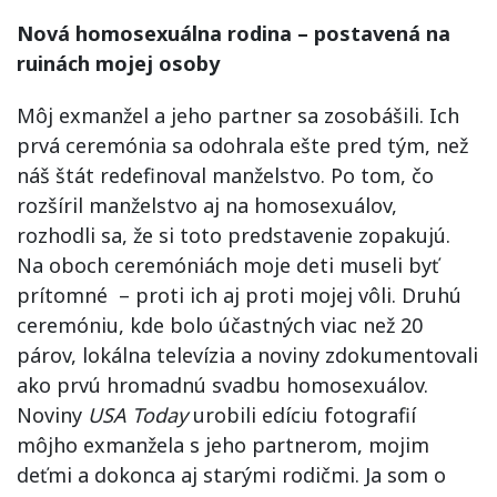
Nová homosexuálna rodina – postavená na
ruinách mojej osoby
Môj exmanžel a jeho partner sa zosobášili. Ich
prvá ceremónia sa odohrala ešte pred tým, než
náš štát redefinoval manželstvo. Po tom, čo
rozšíril manželstvo aj na homosexuálov,
rozhodli sa, že si toto predstavenie zopakujú.
Na oboch ceremóniách moje deti museli byť
prítomné – proti ich aj proti mojej vôli. Druhú
ceremóniu, kde bolo účastných viac než 20
párov, lokálna televízia a noviny zdokumentovali
ako prvú hromadnú svadbu homosexuálov.
Noviny
USA Today
urobili edíciu fotografií
môjho exmanžela s jeho partnerom, mojim
deťmi a dokonca aj starými rodičmi. Ja som o