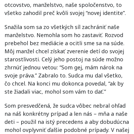
otcovstvo, manželstvo, naše spoločenstvo, to
všetko zahodil preč kvôli svojej “novej identite”.
Snažila som sa zo všetkých síl zachrániť naše
manželstvo. Nemohla som ho zastaviť. Rozvod
prebehol bez mediácie a ocitli sme sa na súde.
Môj manžel chcel získať zverenie detí do svojej
starostlivosti. Celý jeho postoj na súde možno
zhrnúť jednou vetou: “Som gej, mám nárok na
svoje práva.” Zabralo to. Sudca mu dal všetko,
čo chcel. Na konci mu dokonca povedal, “ak by
ste žiadali viac, mohol som vám to dať.”
Som presvedčená, že sudca vôbec nebral ohľad
na náš konkrétny prípad a len nás – mňa a naše
deti – použil na istý precedens a aby dobudúcna
mohol ovplyvniť ďalšie podobné prípady. V našej