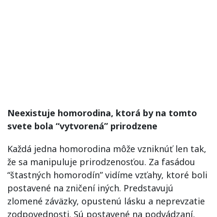
Neexistuje homorodina, ktorá by na tomto
svete bola “vytvorená” prirodzene
Každá jedna homorodina môže vzniknúť len tak,
že sa manipuluje prirodzenosťou. Za fasádou
“štastných homorodín” vidíme vzťahy, ktoré boli
postavené na zničení iných. Predstavujú
zlomené záväzky, opustenú lásku a neprevzatie
zodpovednosti. Sú postavené na podvádzaní,