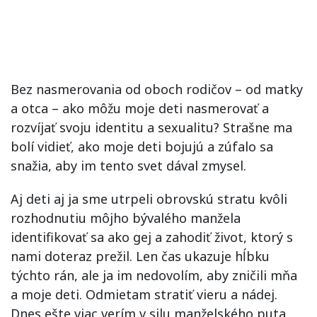
Bez nasmerovania od oboch rodičov – od matky
a otca – ako môžu moje deti nasmerovať a
rozvíjať svoju identitu a sexualitu? Strašne ma
bolí vidieť, ako moje deti bojujú a zúfalo sa
snažia, aby im tento svet dával zmysel.
Aj deti aj ja sme utrpeli obrovskú stratu kvôli
rozhodnutiu môjho bývalého manžela
identifikovať sa ako gej a zahodiť život, ktorý s
nami doteraz prežil. Len čas ukazuje hĺbku
týchto rán, ale ja im nedovolím, aby zničili mňa
a moje deti. Odmietam stratiť vieru a nádej.
Dnes ešte viac verím v silu manželského puta