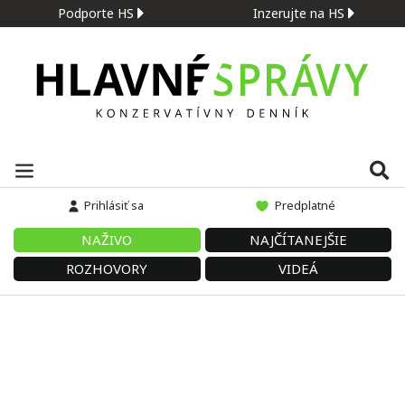
Podporte HS
Inzerujte na HS
Prihlásiť sa
Predplatné
NAŽIVO
NAJČÍTANEJŠIE
ROZHOVORY
VIDEÁ