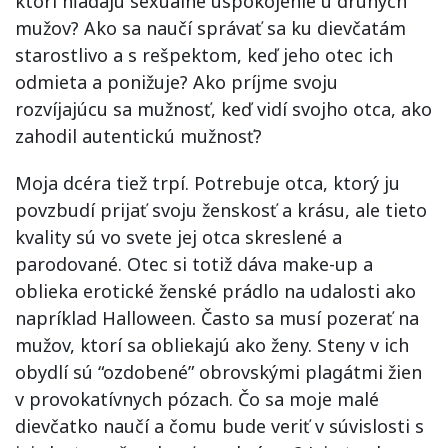
ktorí hľadajú sexuálne uspokojenie u druhých
mužov? Ako sa naučí správať sa ku dievčatám
starostlivo a s rešpektom, keď jeho otec ich
odmieta a ponižuje? Ako príjme svoju
rozvíjajúcu sa mužnosť, keď vidí svojho otca, ako
zahodil autentickú mužnosť?
Moja dcéra tiež trpí. Potrebuje otca, ktorý ju
povzbudí prijať svoju ženskosť a krásu, ale tieto
kvality sú vo svete jej otca skreslené a
parodované. Otec si totiž dáva make-up a
oblieka erotické ženské prádlo na udalosti ako
napríklad Halloween. Často sa musí pozerať na
mužov, ktorí sa obliekajú ako ženy. Steny v ich
obydlí sú “ozdobené” obrovskými plagátmi žien
v provokatívnych pózach. Čo sa moje malé
dievčatko naučí a čomu bude veriť v súvislosti s