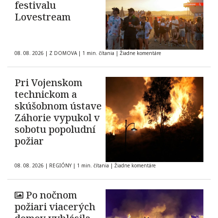
festivalu
Lovestream
08. 08. 2026
|
Z DOMOVA
|
1 min. čítania
|
Žiadne komentáre
Pri Vojenskom
technickom a
skúšobnom ústave
Záhorie vypukol v
sobotu popoludní
požiar
08. 08. 2026
|
REGIÓNY
|
1 min. čítania
|
Žiadne komentáre
Po nočnom
požiari viacerých