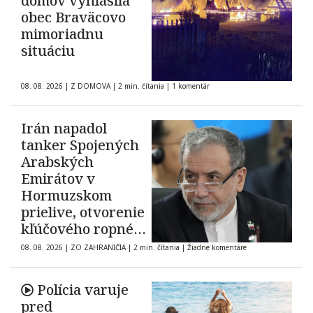
domov vyhlásila
obec Braväcovo
mimoriadnu
situáciu
08. 08. 2026
|
Z DOMOVA
|
2 min. čítania
|
1 komentár
Irán napadol
tanker Spojených
Arabských
Emirátov v
Hormuzskom
prielive, otvorenie
kľúčového ropného
koridoru ostáva
08. 08. 2026
|
ZO ZAHRANIČIA
|
2 min. čítania
|
Žiadne komentáre
neisté
Polícia varuje
pred