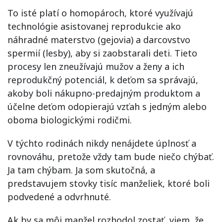
To isté platí o homopároch, ktoré využívajú
technológie asistovanej reprodukcie ako
náhradné materstvo (gejovia) a darcovstvo
spermií (lesby), aby si zaobstarali deti. Tieto
procesy len zneužívajú mužov a ženy a ich
reprodukčný potenciál, k deťom sa správajú,
akoby boli nákupno-predajným produktom a
účelne deťom odopierajú vzťah s jedným alebo
oboma biologickými rodičmi.
V týchto rodinách nikdy nenájdete úplnosť a
rovnováhu, pretože vždy tam bude niečo chýbať.
Ja tam chýbam. Ja som skutočná, a
predstavujem stovky tisíc manželiek, ktoré boli
podvedené a odvrhnuté.
Ak by sa môj manžel rozhodol zostať, viem, že