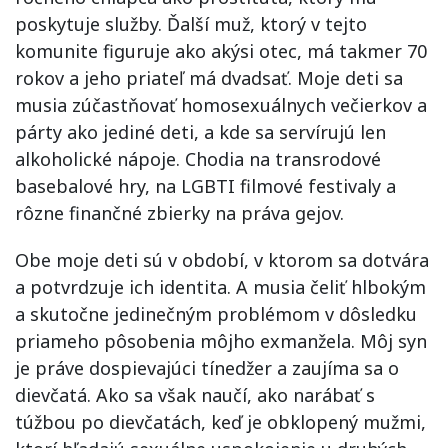
poskytuje služby. Ďalší muž, ktorý v tejto
komunite figuruje ako akýsi otec, má takmer 70
rokov a jeho priateľ má dvadsať. Moje deti sa
musia zúčastňovať homosexuálnych večierkov a
párty ako jediné deti, a kde sa servírujú len
alkoholické nápoje. Chodia na transrodové
basebalové hry, na LGBTI filmové festivaly a
rôzne finančné zbierky na práva gejov.
Obe moje deti sú v období, v ktorom sa dotvára
a potvrdzuje ich identita. A musia čeliť hlbokým
a skutočne jedinečným problémom v dôsledku
priameho pôsobenia môjho exmanžela. Môj syn
je práve dospievajúci tínedžer a zaujíma sa o
dievčatá. Ako sa však naučí, ako narábať s
túžbou po dievčatách, keď je obklopený mužmi,