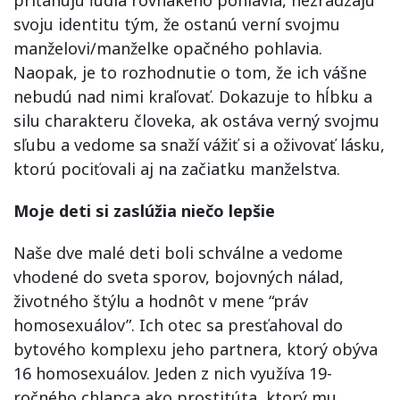
svoju identitu tým, že ostanú verní svojmu
manželovi/manželke opačného pohlavia.
Naopak, je to rozhodnutie o tom, že ich vášne
nebudú nad nimi kraľovať. Dokazuje to hĺbku a
silu charakteru človeka, ak ostáva verný svojmu
sľubu a vedome sa snaží vážiť si a oživovať lásku,
ktorú pociťovali aj na začiatku manželstva.
Moje deti si zaslúžia niečo lepšie
Naše dve malé deti boli schválne a vedome
vhodené do sveta sporov, bojovných nálad,
životného štýlu a hodnôt v mene “práv
homosexuálov”. Ich otec sa presťahoval do
bytového komplexu jeho partnera, ktorý obýva
16 homosexuálov. Jeden z nich využíva 19-
ročného chlapca ako prostitúta, ktorý mu