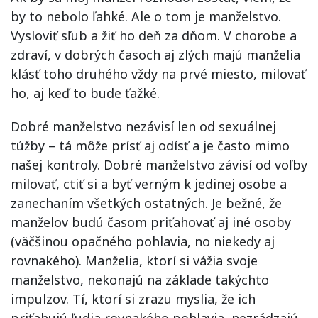
by to nebolo ľahké. Ale o tom je manželstvo.
Vysloviť sľub a žiť ho deň za dňom. V chorobe a
zdraví, v dobrých časoch aj zlých majú manželia
klásť toho druhého vždy na prvé miesto, milovať
ho, aj keď to bude ťažké.
Dobré manželstvo nezávisí len od sexuálnej
túžby – tá môže prísť aj odísť a je často mimo
našej kontroly. Dobré manželstvo závisí od voľby
milovať, ctiť si a byť verným k jedinej osobe a
zanechaním všetkých ostatných. Je bežné, že
manželov budú časom priťahovať aj iné osoby
(väčšinou opačného pohlavia, no niekedy aj
rovnakého). Manželia, ktorí si vážia svoje
manželstvo, nekonajú na základe takýchto
impulzov. Tí, ktorí si zrazu myslia, že ich
priťahujú ľudia rovnakého pohlavia, nezrádzajú