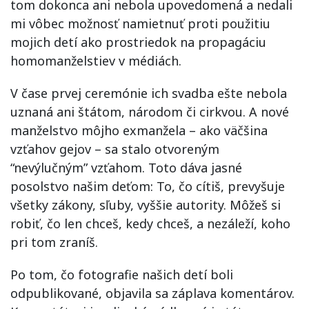
tom dokonca ani nebola upovedomená a nedali
mi vôbec možnosť namietnuť proti použitiu
mojich detí ako prostriedok na propagáciu
homomanželstiev v médiách.
V čase prvej ceremónie ich svadba ešte nebola
uznaná ani štátom, národom či cirkvou. A nové
manželstvo môjho exmanžela – ako väčšina
vzťahov gejov – sa stalo otvoreným
“nevýlučným” vzťahom. Toto dáva jasné
posolstvo našim deťom: To, čo cítiš, prevyšuje
všetky zákony, sľuby, vyššie autority. Môžeš si
robiť, čo len chceš, kedy chceš, a nezáleží, koho
pri tom zraníš.
Po tom, čo fotografie našich detí boli
odpublikované, objavila sa záplava komentárov.