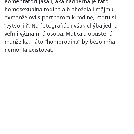
Komentátori jasali, aká nádherná je táto
homosexuálna rodina a blahoželali môjmu
exmanželovi s partnerom k rodine, ktorú si
“vytvorili”. Na fotografiách však chýba jedna
veľmi významná osoba. Matka a opustená
manželka. Táto “homorodina” by bezo mňa
nemohla existovať.