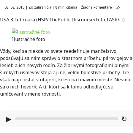
03. 02. 2015
|
Zo zahraničia
|
8 min. čítania
|
Žiadne komentáre
|
USA 3. februára (HSP/ThePublicDiscourse/Foto:TASR/ct)
Ilustračné foto
Vždy, keď sa niekde vo svete reedefinuje manželstvo,
podsúvajú sa nám správy o šťastnom príbehu párov gejov a
lesieb a ich nových rodín. Za žiarivými fotografiami plnými
širokých úsmevov stoja aj iné, veľmi bolestivé príbehy. Tie
však majú ostať v utajení, kdesi na tmavom mieste. Nesmie
sa o nich hovoriť. A tí, ktorí sa k tomu odhodlajú, sú
umlčovaní v mene rovnosti.
▶
↻