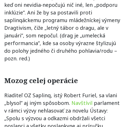
keď oni nevidia-nepočujú nič iné, len „podporu
inklúzie”. Ani že by sa postavili proti
saplinqáckemu programu mládežníckej výmeny
Dragtivism, čiže „letný tábor o dragu, ale v
januári”, som nepočul. (drag je „umelecká
performancia”, kde sa osoby výrazne štylizujú
do polohy jedného či druhého pohlavia/rodu –
pozn. red.)
Mozog celej operácie
Riaditeľ OZ Saplinq, istý Robert Furiel, sa vlani
„blysol” aj iným spôsobom.
Navštívil
parlament
v rámci výzvy nehlasovať za novelu Ústavy:
„Spolu s výzvou a odkazmi obdržali všetci
poslanci a všetky poslankyne aj príručku