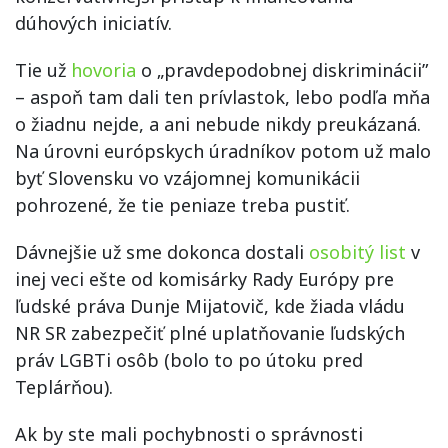
dúhových iniciatív.
Tie už
hovoria
o „pravdepodobnej diskriminácii”
– aspoň tam dali ten prívlastok, lebo podľa mňa
o žiadnu nejde, a ani nebude nikdy preukázaná.
Na úrovni európskych úradníkov potom už malo
byť Slovensku vo vzájomnej komunikácii
pohrozené, že tie peniaze treba pustiť.
Dávnejšie už sme dokonca dostali
osobitý list
v
inej veci ešte od komisárky Rady Európy pre
ľudské práva Dunje Mijatovič, kde žiada vládu
NR SR zabezpečiť plné uplatňovanie ľudských
práv LGBTi osôb (bolo to po útoku pred
Teplárňou).
Ak by ste mali pochybnosti o správnosti