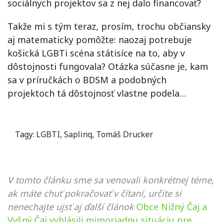
sociálnych projektov sa z nej dalo financovať?
Takže mi s tým teraz, prosím, trochu občiansky
aj matematicky pomôžte: naozaj potrebuje
košická LGBTi scéna státisíce na to, aby v
dôstojnosti fungovala? Otázka súčasne je, kam
sa v príručkách o BDSM a podobných
projektoch tá dôstojnosť vlastne podela…
Tagy:
LGBTI
,
Saplinq
,
Tomáš Drucker
V tomto článku sme sa venovali konkrétnej téme,
ak máte chuť pokračovať v čítaní, určite si
nenechajte ujsť aj ďalší článok
Obce Nižný Čaj a
Vyšný Čaj vyhlásili mimoriadnu situáciu pre