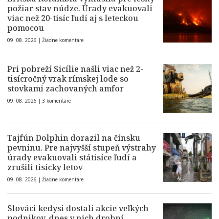
požiar stav núdze. Úrady evakuovali
viac než 20-tisíc ľudí aj s leteckou
pomocou
09. 08. 2026 |
Žiadne komentáre
Pri pobreží Sicílie našli viac než 2-
tisícročný vrak rímskej lode so
stovkami zachovaných amfor
09. 08. 2026 |
3 komentáre
Tajfún Dolphin dorazil na čínsku
pevninu. Pre najvyšší stupeň výstrahy
úrady evakuovali státisíce ľudí a
zrušili tisícky letov
09. 08. 2026 |
Žiadne komentáre
Slováci kedysi dostali akcie veľkých
podnikov, dnes v nich drobní