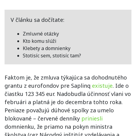
V článku sa dočítate:
Zmluvné otázky
Kto komu slúži
Klebety a domnienky
Stotisíc sem, stotisíc tam?
Faktom je, že zmluva týkajúca sa dohodnutého
grantu z eurofondov pre Saplinq
existuje
. Ide o
čiastku 123 345 eur. Nadobudla účinnosť vlani vo
februári a platná je do decembra tohto roka.
Peniaze považujú dúhové spolky za umelo
blokované – červené denníky
priniesli
domnienku, že priamo na pokyn ministra
školstva (cez Národný inštitút vzdelávania a