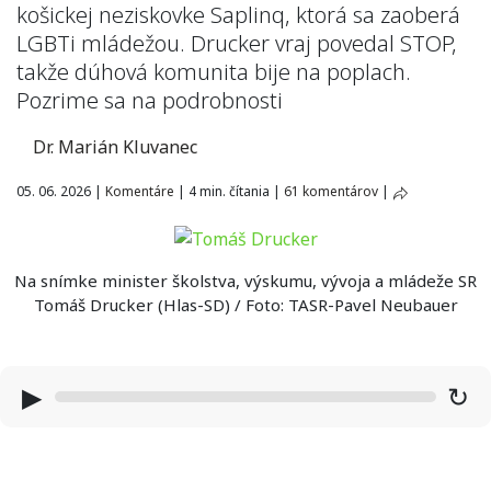
košickej neziskovke Saplinq, ktorá sa zaoberá
LGBTi mládežou. Drucker vraj povedal STOP,
takže dúhová komunita bije na poplach.
Pozrime sa na podrobnosti
Dr. Marián Kluvanec
05. 06. 2026
|
Komentáre
|
4 min. čítania
|
61 komentárov
|
Na snímke minister školstva, výskumu, vývoja a mládeže SR
Tomáš Drucker (Hlas-SD) / Foto: TASR-Pavel Neubauer
▶
↻