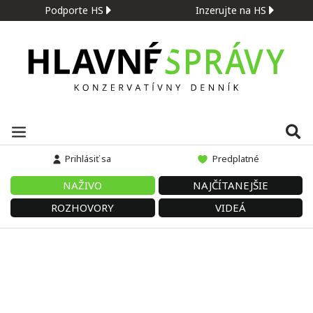
Podporte HS
Inzerujte na HS
Prihlásiť sa
Predplatné
NAŽIVO
NAJČÍTANEJŠIE
ROZHOVORY
VIDEÁ