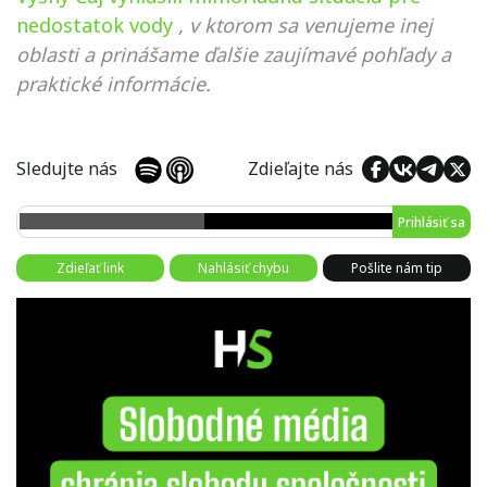
nedostatok vody
, v ktorom sa venujeme inej
oblasti a prinášame ďalšie zaujímavé pohľady a
praktické informácie.
Sledujte nás
Zdieľajte nás
Prihlásiť sa
Zdieľať link
Nahlásiť chybu
Pošlite nám tip