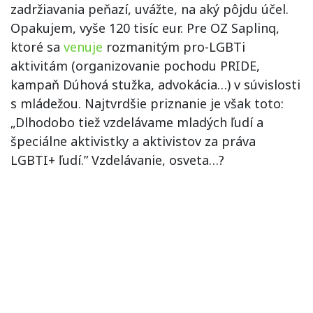
zadržiavania peňazí, uvážte, na aký pôjdu účel.
Opakujem, vyše 120 tisíc eur. Pre OZ Saplinq,
ktoré sa
venuje
rozmanitým pro-LGBTi
aktivitám (organizovanie pochodu PRIDE,
kampaň Dúhová stužka, advokácia…) v súvislosti
s mládežou. Najtvrdšie priznanie je však toto:
„Dlhodobo tiež vzdelávame mladých ľudí a
špeciálne aktivistky a aktivistov za práva
LGBTI+ ľudí.” Vzdelávanie, osveta…?