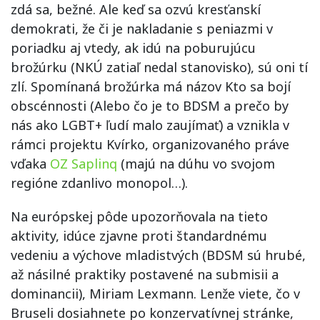
zdá sa, bežné. Ale keď sa ozvú kresťanskí
demokrati, že či je nakladanie s peniazmi v
poriadku aj vtedy, ak idú na poburujúcu
brožúrku (NKÚ zatiaľ nedal stanovisko), sú oni tí
zlí. Spomínaná brožúrka má názov Kto sa bojí
obscénnosti (Alebo čo je to BDSM a prečo by
nás ako LGBT+ ľudí malo zaujímať) a vznikla v
rámci projektu Kvírko, organizovaného práve
vďaka
OZ Saplinq
(majú na dúhu vo svojom
regióne zdanlivo monopol…).
Na európskej pôde upozorňovala na tieto
aktivity, idúce zjavne proti štandardnému
vedeniu a výchove mladistvých (BDSM sú hrubé,
až násilné praktiky postavené na submisii a
dominancii), Miriam Lexmann. Lenže viete, čo v
Bruseli dosiahnete po konzervatívnej stránke,