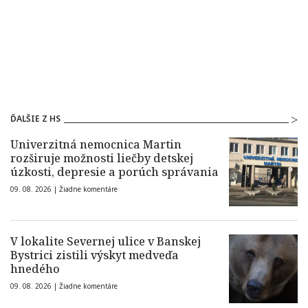
ĎALŠIE Z HS
Univerzitná nemocnica Martin
rozširuje možnosti liečby detskej
úzkosti, depresie a porúch správania
09. 08. 2026 |
Žiadne komentáre
V lokalite Severnej ulice v Banskej
Bystrici zistili výskyt medveďa
hnedého
09. 08. 2026 |
Žiadne komentáre