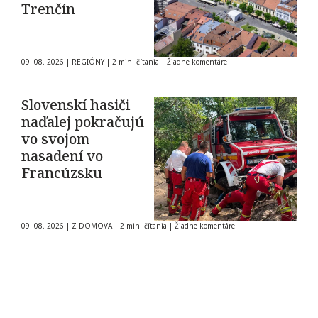
Trenčín
09. 08. 2026
|
REGIÓNY
|
2 min. čítania
|
Žiadne komentáre
Slovenskí hasiči
naďalej pokračujú
vo svojom
nasadení vo
Francúzsku
09. 08. 2026
|
Z DOMOVA
|
2 min. čítania
|
Žiadne komentáre