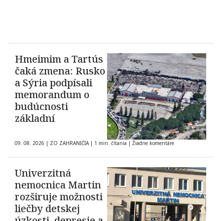
Hmeimim a Tartús
čaká zmena: Rusko
a Sýria podpísali
memorandum o
budúcnosti
základní
09. 08. 2026
|
ZO ZAHRANIČIA
|
1 min. čítania
|
Žiadne komentáre
Univerzitná
nemocnica Martin
rozširuje možnosti
liečby detskej
úzkosti, depresie a