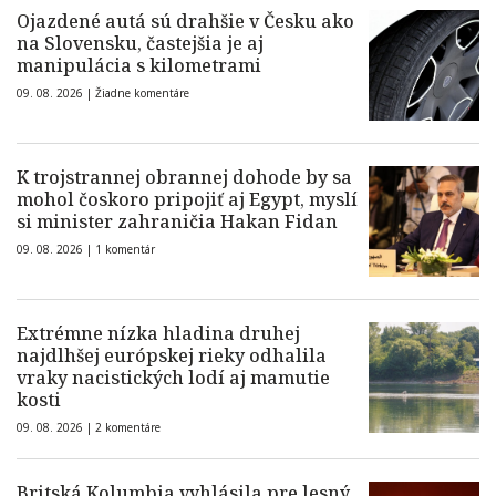
Ojazdené autá sú drahšie v Česku ako
na Slovensku, častejšia je aj
manipulácia s kilometrami
09. 08. 2026 |
Žiadne komentáre
K trojstrannej obrannej dohode by sa
mohol čoskoro pripojiť aj Egypt, myslí
si minister zahraničia Hakan Fidan
09. 08. 2026 |
1 komentár
Extrémne nízka hladina druhej
najdlhšej európskej rieky odhalila
vraky nacistických lodí aj mamutie
kosti
09. 08. 2026 |
2 komentáre
Britská Kolumbia vyhlásila pre lesný