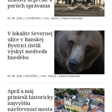
porúch správania
09. 08. 2026
|
Z DOMOVA
|
1 min. čítania
|
Žiadne komentáre
V lokalite Severnej
ulice v Banskej
Bystrici zistili
výskyt medveďa
hnedého
09. 08. 2026
|
REGIÓNY
|
1 min. čítania
|
Žiadne komentáre
Apríl a máj
priniesli historicky
najvyššiu
návštevnosť mesta