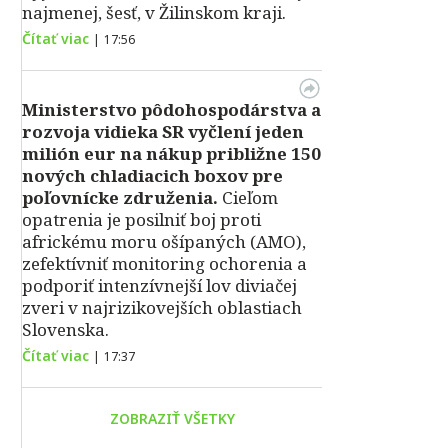
najmenej, šesť, v Žilinskom kraji.
Čítať viac
|
17:56
Ministerstvo pôdohospodárstva a
rozvoja vidieka SR vyčlení jeden
milión eur na nákup približne 150
nových chladiacich boxov pre
poľovnícke združenia.
Cieľom
opatrenia je posilniť boj proti
africkému moru ošípaných (AMO),
zefektívniť monitoring ochorenia a
podporiť intenzívnejší lov diviačej
zveri v najrizikovejších oblastiach
Slovenska.
Čítať viac
|
17:37
ZOBRAZIŤ VŠETKY