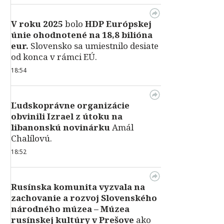
V roku 2025
bolo
HDP
Európskej
únie ohodnotené na 18,8 bilióna
eur.
Slovensko sa umiestnilo desiate
od konca v rámci EÚ.
18:54
Ľudskoprávne organizácie
obvinili Izrael z útoku na
libanonskú novinárku
Amál
Chalílovú.
18:52
Rusínska komunita vyzvala na
zachovanie a rozvoj Slovenského
národného múzea – Múzea
rusínskej kultúry v Prešove
ako