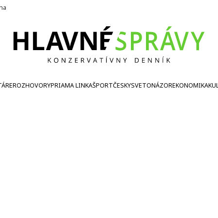
ína
TÁRE
ROZHOVORY
PRIAMA LINKA
ŠPORT
ČESKY
SVETONÁZOR
EKONOMIKA
KU