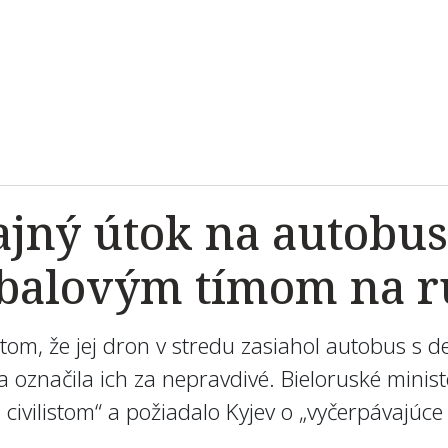
ajný útok na autobus
tbalovým tímom na 
tom, že jej dron v stredu zasiahol autobus s 
 a označila ich za nepravdivé. Bieloruské minis
ti civilistom“ a požiadalo Kyjev o „vyčerpávajúce