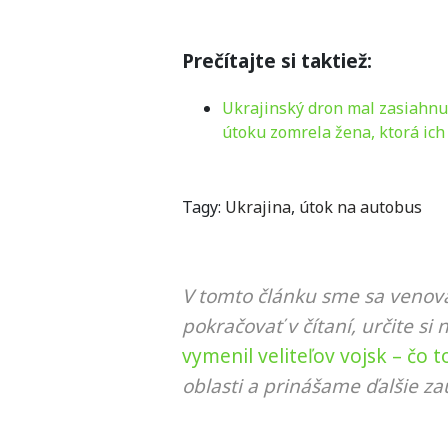
Prečítajte si taktiež:
Ukrajinský dron mal zasiahnuť
útoku zomrela žena, ktorá ich
Tagy:
Ukrajina
,
útok na autobus
V tomto článku sme sa venova
pokračovať v čítaní, určite si 
vymenil veliteľov vojsk – čo
oblasti a prinášame ďalšie za