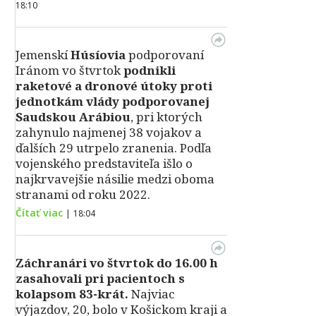
18:10
Jemenskí
Húsíovia
podporovaní
Iránom vo štvrtok
podnikli
raketové a dronové útoky proti
jednotkám vlády podporovanej
Saudskou Arábiou
, pri ktorých
zahynulo najmenej 38 vojakov a
ďalších 29 utrpelo zranenia. Podľa
vojenského predstaviteľa išlo o
najkrvavejšie násilie medzi oboma
stranami od roku 2022.
Čítať viac
|
18:04
Záchranári vo štvrtok do 16.00 h
zasahovali pri pacientoch s
kolapsom 83-krát.
Najviac
výjazdov, 20, bolo v Košickom kraji a