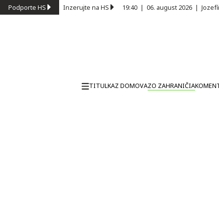
Podporte HS
Inzerujte na HS
19:40
|
06. august 2026
|
Jozef
TITULKA
Z DOMOVA
ZO ZAHRANIČIA
KOMEN