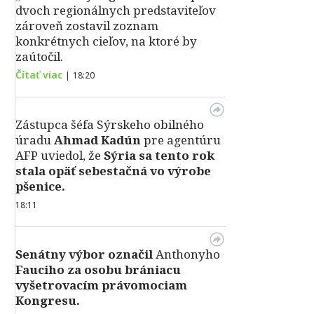
dvoch regionálnych predstaviteľov
zároveň zostavil zoznam
konkrétnych cieľov, na ktoré by
zaútočil.
Čítať viac
|
18:20
Zástupca šéfa Sýrskeho obilného
úradu
Ahmad Kadún
pre agentúru
AFP uviedol, že
Sýria sa tento rok
stala opäť sebestačná vo výrobe
pšenice.
18:11
Senátny výbor označil
Anthonyho
Fauciho za osobu brániacu
vyšetrovacím právomociam
Kongresu.