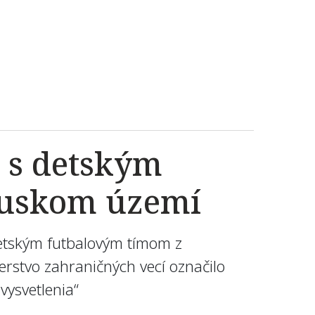
 s detským
ruskom území
detským futbalovým tímom z
terstvo zahraničných vecí označilo
 vysvetlenia“