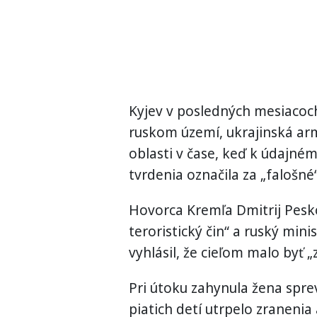
Kyjev v posledných mesiacoch
ruskom území, ukrajinská arm
oblasti v čase, keď k údajné
tvrdenia označila za „falošné“
Hovorca Kremľa Dmitrij Pesk
teroristický čin“ a ruský min
vyhlásil, že cieľom malo byť 
Pri útoku zahynula žena spre
piatich detí utrpelo zraneni