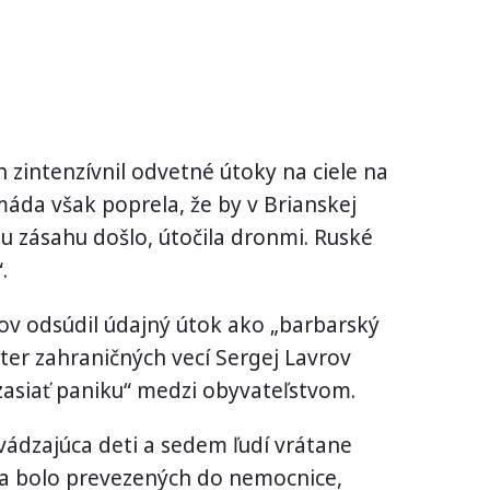
 zintenzívnil odvetné útoky na ciele na
áda však poprela, že by v Brianskej
mu zásahu došlo, útočila dronmi. Ruské
.
ov odsúdil údajný útok ako „barbarský
ister zahraničných vecí Sergej Lavrov
„zasiať paniku“ medzi obyvateľstvom.
vádzajúca deti a sedem ľudí vrátane
a a bolo prevezených do nemocnice,