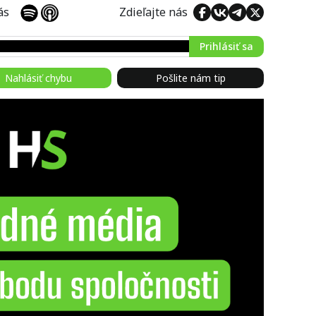
 nás
Zdieľajte nás
Prihlásiť sa
Nahlásiť chybu
Pošlite nám tip