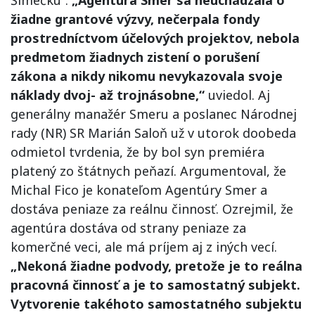
Šimečku“.
„Agentúra Smer sa neuchádzala o
žiadne grantové výzvy, nečerpala fondy
prostredníctvom účelových projektov, nebola
predmetom žiadnych zistení o porušení
zákona a nikdy nikomu nevykazovala svoje
náklady dvoj- až trojnásobne,“
uviedol. Aj
generálny manažér Smeru a poslanec Národnej
rady (NR) SR Marián Saloň už v utorok doobeda
odmietol tvrdenia, že by bol syn premiéra
platený zo štátnych peňazí. Argumentoval, že
Michal Fico je konateľom Agentúry Smer a
dostáva peniaze za reálnu činnosť. Ozrejmil, že
agentúra dostáva od strany peniaze za
komerčné veci, ale má príjem aj z iných vecí.
„Nekoná žiadne podvody, pretože je to reálna
pracovná činnosť a je to samostatný subjekt.
Vytvorenie takéhoto samostatného subjektu