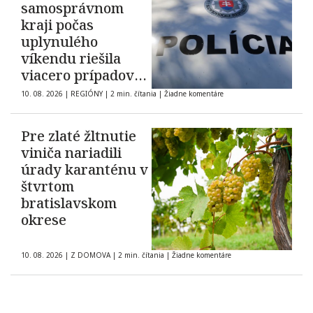
samosprávnom
kraji počas
uplynulého
víkendu riešila
viacero prípadov
domáceho násilia
10. 08. 2026
|
REGIÓNY
|
2 min. čítania
|
Žiadne komentáre
Pre zlaté žltnutie
viniča nariadili
úrady karanténu v
štvrtom
bratislavskom
okrese
10. 08. 2026
|
Z DOMOVA
|
2 min. čítania
|
Žiadne komentáre