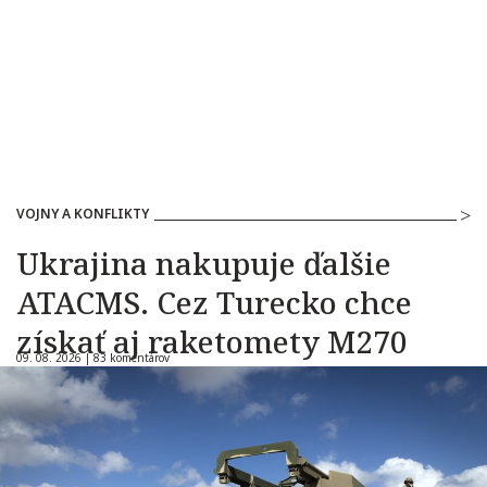
VOJNY A KONFLIKTY
Ukrajina nakupuje ďalšie
ATACMS. Cez Turecko chce
získať aj raketomety M270
09. 08. 2026 |
83 komentárov