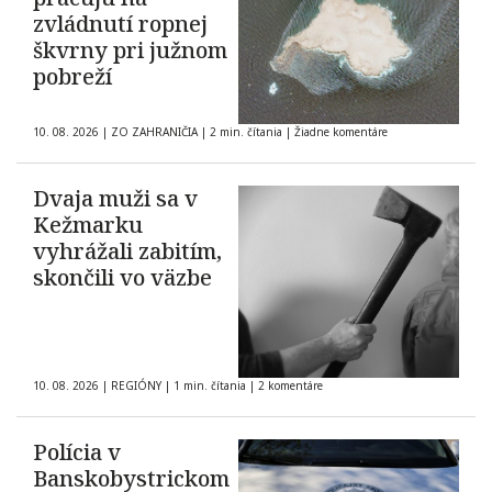
zvládnutí ropnej
škvrny pri južnom
pobreží
10. 08. 2026
|
ZO ZAHRANIČIA
|
2 min. čítania
|
Žiadne komentáre
Dvaja muži sa v
Kežmarku
vyhrážali zabitím,
skončili vo väzbe
10. 08. 2026
|
REGIÓNY
|
1 min. čítania
|
2 komentáre
Polícia v
Banskobystrickom