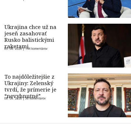
Ukrajina chce už na
jeseň zasahovať
Rusko balistickými
raketami
09. 08. 2026 |
144 komentárov
To najdôležitejšie z
Ukrajiny: Zelenský
tvrdí, že prímerie je
“nevyhnutné”
08. 08. 2026 |
36 komentárov