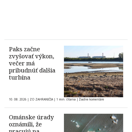
Paks začne
zvyšovať výkon,
večer má
pribudnúť ďalšia
turbína
10. 08. 2026
|
ZO ZAHRANIČIA
|
1 min. čítania
|
Žiadne komentáre
Ománske úrady
oznámili, že
pracujú na