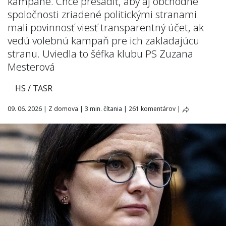
kampane. Chce presadiť, aby aj obchodné
spoločnosti zriadené politickými stranami
mali povinnosť viesť transparentný účet, ak
vedú volebnú kampaň pre ich zakladajúcu
stranu. Uviedla to šéfka klubu PS Zuzana
Mesterová
HS / TASR
09. 06. 2026
|
Z domova
|
3 min. čítania
|
261 komentárov
|