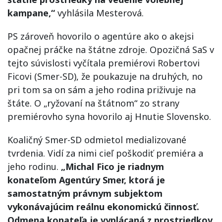
kampane,“
vyhlásila Mesterová.
PS zároveň hovorilo o agentúre ako o akejsi
opačnej práčke na štátne zdroje. Opozičná SaS v
tejto súvislosti vyčítala premiérovi Robertovi
Ficovi (Smer-SD), že poukazuje na druhých, no
pri tom sa on sám a jeho rodina priživuje na
štáte. O „ryžovaní na štátnom“ zo strany
premiérovho syna hovorilo aj Hnutie Slovensko.
Koaličný Smer-SD odmietol medializované
tvrdenia. Vidí za nimi cieľ poškodiť premiéra a
jeho rodinu.
„Michal Fico je riadnym
konateľom Agentúry Smer, ktorá je
samostatným právnym subjektom
vykonávajúcim reálnu ekonomickú činnosť.
Odmena konateľa je vyplácaná z prostriedkov