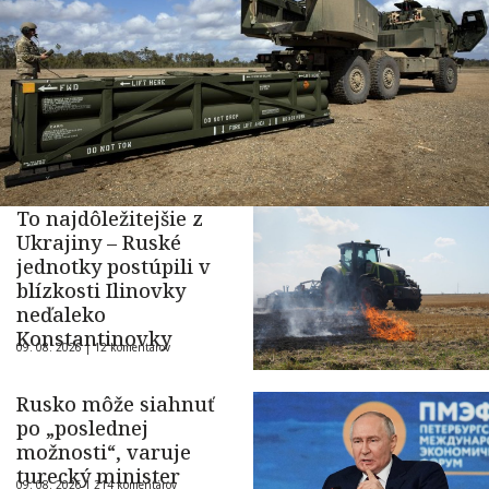
To najdôležitejšie z
Ukrajiny – Ruské
jednotky postúpili v
blízkosti Ilinovky
neďaleko
Konstantinovky
09. 08. 2026 |
12 komentárov
Rusko môže siahnuť
po „poslednej
možnosti“, varuje
turecký minister
09. 08. 2026 |
214 komentárov