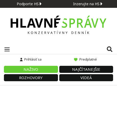
Podporte HS
Inzerujte na HS
Prihlásiť sa
Predplatné
NAŽIVO
NAJČÍTANEJŠIE
ROZHOVORY
VIDEÁ