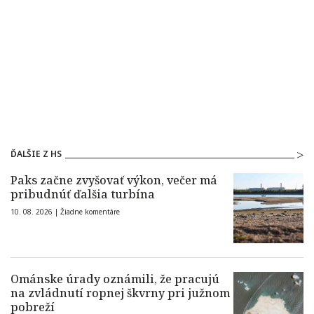
ĎALŠIE Z HS
Paks začne zvyšovať výkon, večer má
pribudnúť ďalšia turbína
10. 08. 2026 |
Žiadne komentáre
Ománske úrady oznámili, že pracujú
na zvládnutí ropnej škvrny pri južnom
pobreží