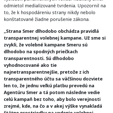
odmietol medializované tvrdenia. Upozornil na
to, že k hospodáreniu strany nikdy nebolo
konštatované žiadne porušenie zákona.
„Strana Smer dlhodobo obchádza pravidlá
transparentnej volebnej kampane. Už sme si
zvykli, že volebné kampane Smeru sú
dlhodobo na spodných priečkach
transparentnosti. Sú dlhodobo
vyhodnocované ako tie
najnetransparentnejšie, pretože z ich
transparentného účtu sa väčšinou dozviete
len to, že jednu veľkú platbu prevedú na
Agentúru Smer a tá potom následne vedie
celú kampaň bez toho, aby bolo verejnosti
zrejmé, kde, na čo a v akej výške vynakladá
štátne prostriedky na vedenie volebnej