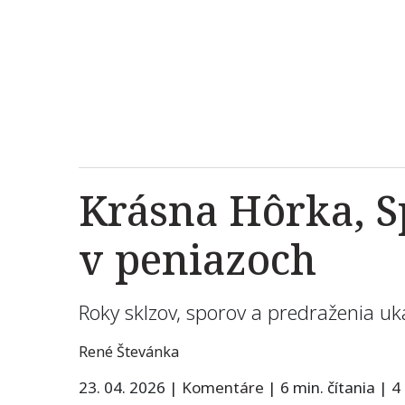
Krásna Hôrka, Sp
v peniazoch
Roky sklzov, sporov a predraženia uk
René Števánka
23. 04. 2026
|
Komentáre
|
6 min. čítania
|
4