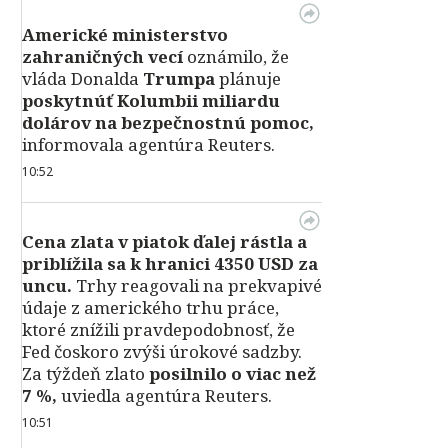
Americké ministerstvo
zahraničných vecí
oznámilo, že
vláda Donalda
Trumpa
plánuje
poskytnúť Kolumbii miliardu
dolárov na bezpečnostnú pomoc,
informovala agentúra Reuters.
10:52
Cena zlata v piatok ďalej rástla a
priblížila sa k hranici 4350 USD za
uncu.
Trhy reagovali na prekvapivé
údaje z amerického trhu práce,
ktoré znížili pravdepodobnosť, že
Fed čoskoro zvýši úrokové sadzby.
Za týždeň zlato
posilnilo o viac než
7 %,
uviedla agentúra Reuters.
10:51