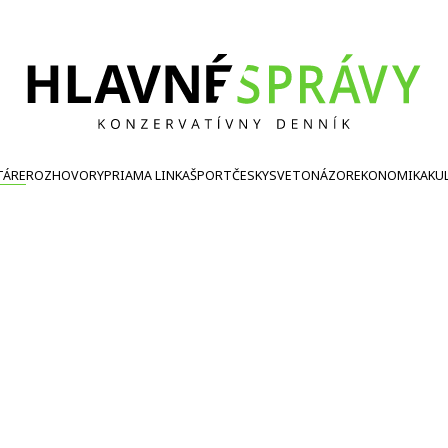
TÁRE
ROZHOVORY
PRIAMA LINKA
ŠPORT
ČESKY
SVETONÁZOR
EKONOMIKA
KU