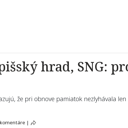
išský hrad, SNG: pr
azujú, že pri obnove pamiatok nezlyhávala len 
 komentáre
|