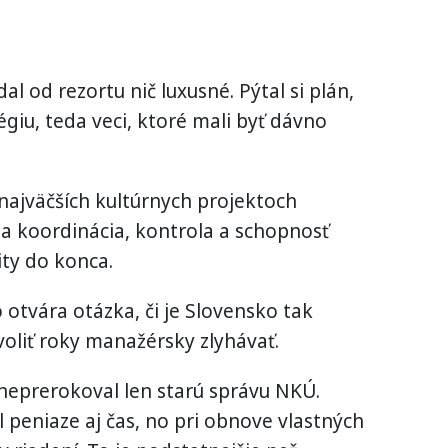
l od rezortu nič luxusné. Pýtal si plán,
giu, teda veci, ktoré mali byť dávno
 najväčších kultúrnych projektoch
la koordinácia, kontrola a schopnosť
ity do konca.
 otvára otázka, či je Slovensko tak
voliť roky manažérsky zlyhávať.
neprerokoval len starú správu NKÚ.
l peniaze aj čas, no pri obnove vlastných