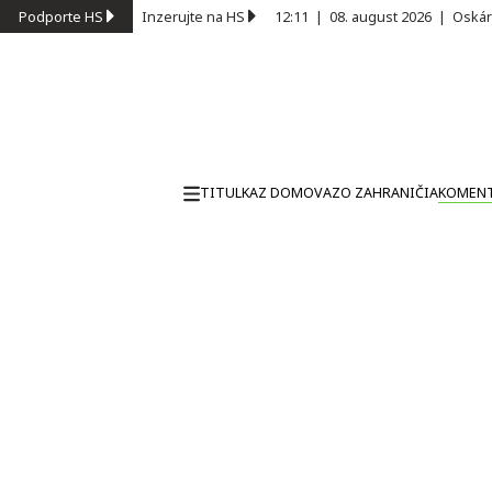
Podporte HS
Inzerujte na HS
12:11
|
08. august 2026
|
Oskár
TITULKA
Z DOMOVA
ZO ZAHRANIČIA
KOMEN