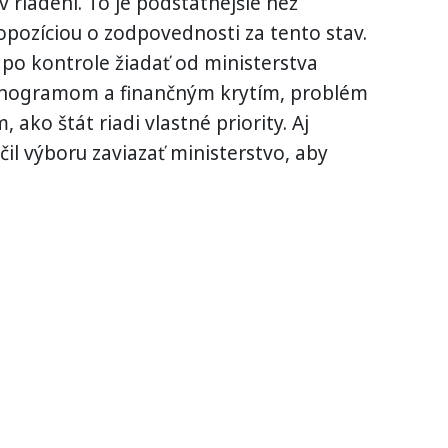
 riadení. To je podstatnejšie než
 opozíciou o zodpovednosti za tento stav.
po kontrole žiadať od ministerstva
onogramom a finančným krytím, problém
m, ako štát riadi vlastné priority. Aj
l výboru zaviazať ministerstvo, aby