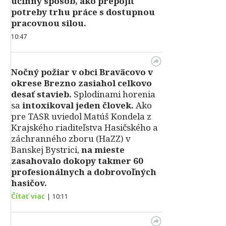
účinný spôsob, ako prepojiť
potreby trhu práce s dostupnou
pracovnou silou.
10:47
Nočný požiar v obci Braväcovo v
okrese Brezno zasiahol celkovo
desať stavieb.
Splodinami horenia
sa
intoxikoval jeden človek.
Ako
pre TASR uviedol Matúš Kondela z
Krajského riaditeľstva Hasičského a
záchranného zboru (HaZZ) v
Banskej Bystrici,
na mieste
zasahovalo dokopy takmer 60
profesionálnych a dobrovoľných
hasičov.
Čítať viac
|
10:11