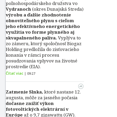
poľnohospodárskeho družstva vo
Vydranoch
(okres Dunajská Streda)
výrobu a ďalšie zhodnotenie
obnoviteľného plynu s cieľom
jeho efektívneho energetického
využitia vo forme plynného aj
skvapalneného paliva.
Vyplýva to
zo zámeru, ktorý spoločnosť Biogaz
Holding predložila do zisťovacieho
konania v rámci procesu
posudzovania vplyvov na životné
prostredie (EIA).
Čítať viac
|
09:27
Zatmenie Slnka,
ktoré nastane 12.
augusta, môže za jasného počasia
dočasne znížiť výkon
fotovoltických elektrární v
Európe
až o 9,7 gigawattu (GW).