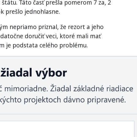
 štátu. Táto časť prešla pomerom 7 za, 2
ok prešlo jednohlasne.
ým nepriamo priznal, že rezort a jeho
datočne doručiť veci, ktoré mali mať
om je podstata celého problému.