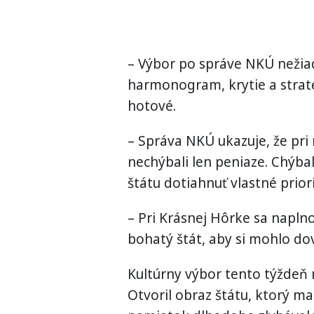
– Výbor po správe NKÚ nežiada
harmonogram, krytie a straté
hotové.
– Správa NKÚ ukazuje, že pri
nechýbali len peniaze. Chýba
štátu dotiahnuť vlastné prior
– Pri Krásnej Hôrke sa naplno
bohatý štát, aby si mohlo do
Kultúrny výbor tento týždeň 
Otvoril obraz štátu, ktorý ma