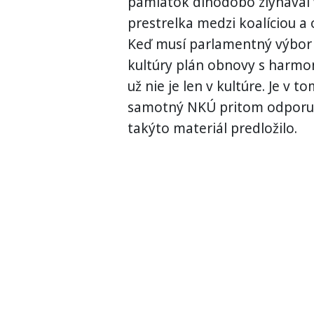
pamiatok dlhodobo zlyhával v
prestrelka medzi koalíciou a
Keď musí parlamentný výbor 
kultúry plán obnovy s harm
už nie je len v kultúre. Je v to
samotný NKÚ pritom odporuči
takýto materiál predložilo.