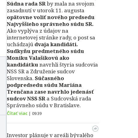
Súdna rada SR
by mala na svojom
zasadnutí v utorok 11. augusta
opätovne voliť nového predsedu
Najvyššieho správneho súdu SR.
Ako vyplýva z údajov na
internetovej stránke rady, o post sa
uchádzajú
dvaja kandidáti.
Sudkyňu predmetného súdu
Moniku Valašikovú ako
kandidátku
navrhli štyria sudcovia
NSS SR a Združenie sudcov
Slovenska.
Súčasného
podpredsedu súdu Mariána
Trenčana zase navrhlo jedenásť
sudcov NSS SR
a Sudcovská rada
Správneho súdu v Bratislave.
Čítať viac
|
09:39
Investor plánuje v areáli bývalého