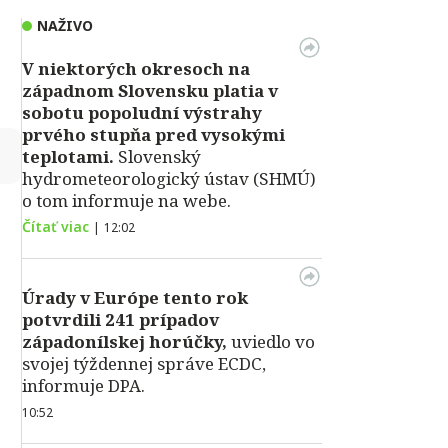
NAŽIVO
V niektorých okresoch na
západnom Slovensku platia v
sobotu popoludní výstrahy
prvého stupňa pred vysokými
↻
teplotami.
Slovenský
hydrometeorologický ústav (SHMÚ)
o tom informuje na webe.
Čítať viac
|
12:02
Úrady v Európe tento rok
potvrdili 241 prípadov
západonílskej horúčky,
uviedlo vo
svojej týždennej správe ECDC,
informuje DPA.
10:52