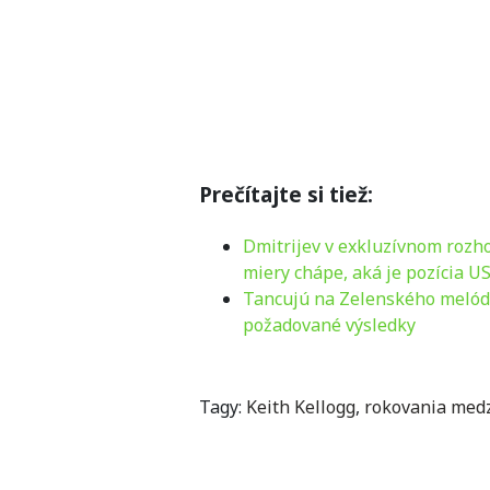
Prečítajte si tiež:
Dmitrijev v exkluzívnom rozho
miery chápe, aká je pozícia US
Tancujú na Zelenského melódiu
požadované výsledky
Tagy:
Keith Kellogg
,
rokovania medz