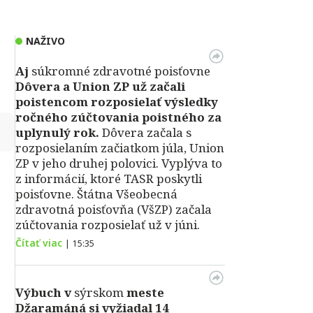
NAŽIVO
Aj
súkromné zdravotné poisťovne
Dôvera a Union ZP už začali
poistencom rozposielať výsledky
ročného zúčtovania poistného za
↻
uplynulý rok.
Dôvera začala s
rozposielaním začiatkom júla, Union
ZP v jeho druhej polovici. Vyplýva to
z informácií, ktoré TASR poskytli
poisťovne. Štátna Všeobecná
zdravotná poisťovňa (VšZP) začala
zúčtovania rozposielať už v júni.
Čítať viac
|
15:35
Výbuch v
sýrskom
meste
Džaramáná si vyžiadal 14