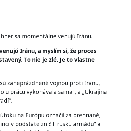
shner sa momentálne venujú Iránu.
venujú Iránu, a myslím si, že proces
tavený. To nie je zlé. Je to vlastne
sú zaneprázdnené vojnou proti Iránu,
voju prácu vykonávala sama“, a „Ukrajina
adí“.
útoku na Európu označil za prehnané,
nci v podstate zničili ruskú armádu“ a