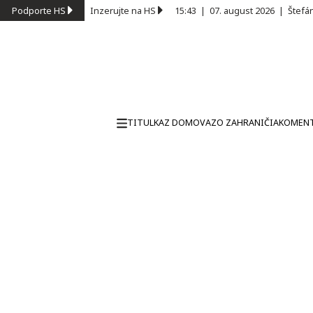
Podporte HS
Inzerujte na HS
15:43
|
07. august 2026
|
Štefá
TITULKA
Z DOMOVA
ZO ZAHRANIČIA
KOMEN