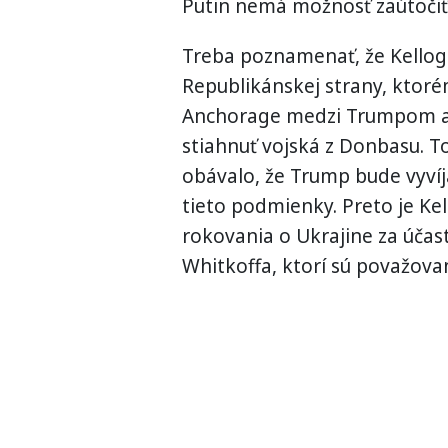
Putin nemá možnosť zaútočiť 
Treba poznamenať, že Kellogg
Republikánskej strany, ktoré
Anchorage medzi Trumpom a 
stiahnuť vojská z Donbasu. T
obávalo, že Trump bude vyvíja
tieto podmienky. Preto je Kel
rokovania o Ukrajine za úča
Whitkoffa, ktorí sú považovan