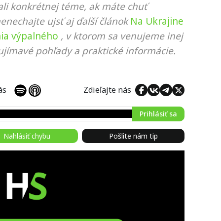
li konkrétnej téme, ak máte chuť
nenechajte ujsť aj ďalší článok
Na Ukrajine
nia výpalného
, v ktorom sa venujeme inej
ujímavé pohľady a praktické informácie.
 nás
Zdieľajte nás
Prihlásiť sa
Nahlásiť chybu
Pošlite nám tip