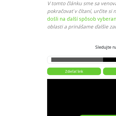
V tomto článku sme sa venova
pokračovať v čítaní, určite si 
došli na ďalší spôsob vybera
oblasti a prinášame ďalšie za
Sledujte
Zdieľať link