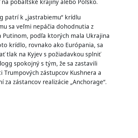
na pobaltské krajiny alebo Poľsko.
 patrí k „jastrabiemu“ krídlu
mu sa veľmi nepáčia dohodnutia z
Putinom, podľa ktorých mala Ukrajina
oto krídlo, rovnako ako Európania, sa
ť tlak na Kyjev s požiadavkou splniť
logg spokojný s tým, že sa zastavili
sti Trumpových zástupcov Kushnera a
í za zástancov realizácie „Anchorage“.