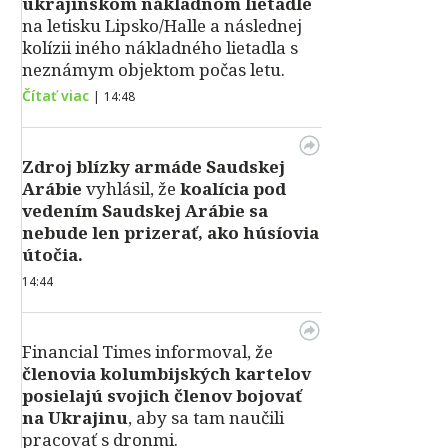
ukrajinskom nákladnom lietadle
na letisku Lipsko/Halle a následnej
kolízii iného nákladného lietadla s
neznámym objektom počas letu.
Čítať viac
|
14:48
Zdroj blízky armáde Saudskej
Arábie
vyhlásil, že
koalícia pod
vedením Saudskej Arábie sa
nebude len prizerať, ako húsíovia
útočia.
14:44
Financial Times informoval, že
členovia kolumbijských kartelov
posielajú svojich členov bojovať
na Ukrajinu
, aby sa tam naučili
pracovať s dronmi.