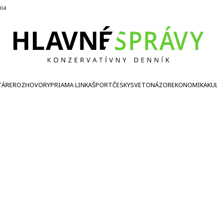
nia
TÁRE
ROZHOVORY
PRIAMA LINKA
ŠPORT
ČESKY
SVETONÁZOR
EKONOMIKA
KU