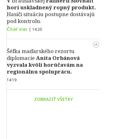
V
bratislavskej
rafinérii Slovnaft
horí uskladnený ropný produkt.
Hasiči situáciu postupne dostávajú
pod kontrolu.
Čítať viac
|
14:20
Šéfka maďarského rezortu
diplomacie
Anita Orbánová
vyzvala kvôli horúčavám na
regionálnu spoluprácu.
14:19
ZOBRAZIŤ VŠETKY