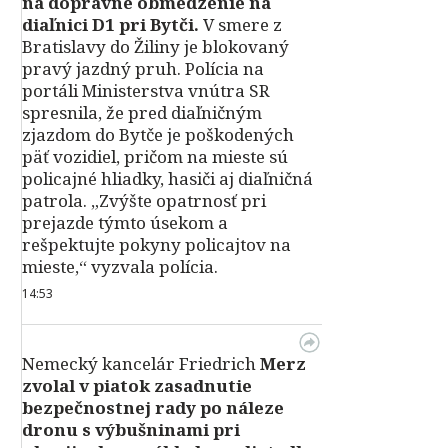
na dopravné obmedzenie na
diaľnici D1 pri Bytči.
V smere z
Bratislavy do Žiliny je blokovaný
pravý jazdný pruh. Polícia na
portáli Ministerstva vnútra SR
spresnila, že pred diaľničným
zjazdom do Bytče je poškodených
päť vozidiel, pričom na mieste sú
policajné hliadky, hasiči aj diaľničná
patrola. „Zvýšte opatrnosť pri
prejazde týmto úsekom a
rešpektujte pokyny policajtov na
mieste,“ vyzvala polícia.
14:53
Nemecký kancelár Friedrich
Merz
zvolal v piatok zasadnutie
bezpečnostnej rady po náleze
dronu s výbušninami pri