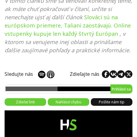
V tomto článku sme sa venovali konkrétnej téme,
ak máte chuť pokračovať v čítaní, určite si
nenechajte ujsť aj ďalší článok
Slováci sú na
európskom priemere, Taliani zaostávajú. Online
vstupenky kupuje len každý štvrtý Európan
, v
ktorom sa venujeme inej oblasti a prinášame
ďalšie zaujímavé pohľady a praktické informácie.
Sledujte nás
Zdieľajte nás
Prihlásiť sa
Zdieľať link
Nahlásiť chybu
Pošlite nám tip