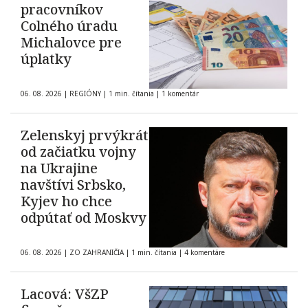
pracovníkov
Colného úradu
Michalovce pre
úplatky
06. 08. 2026
|
REGIÓNY
|
1 min. čítania
|
1 komentár
Zelenskyj prvýkrát
od začiatku vojny
na Ukrajine
navštívi Srbsko,
Kyjev ho chce
odpútať od Moskvy
06. 08. 2026
|
ZO ZAHRANIČIA
|
1 min. čítania
|
4 komentáre
Lacová: VšZP