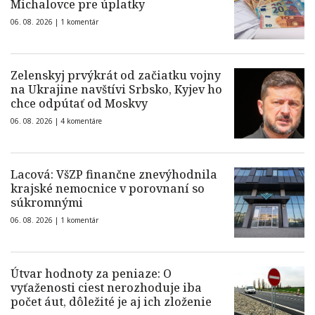
Michalovce pre úplatky
06. 08. 2026 |
1 komentár
Zelenskyj prvýkrát od začiatku vojny
na Ukrajine navštívi Srbsko, Kyjev ho
chce odpútať od Moskvy
06. 08. 2026 |
4 komentáre
Lacová: VšZP finančne znevýhodnila
krajské nemocnice v porovnaní so
súkromnými
06. 08. 2026 |
1 komentár
Útvar hodnoty za peniaze: O
vyťaženosti ciest nerozhoduje iba
počet áut, dôležité je aj ich zloženie