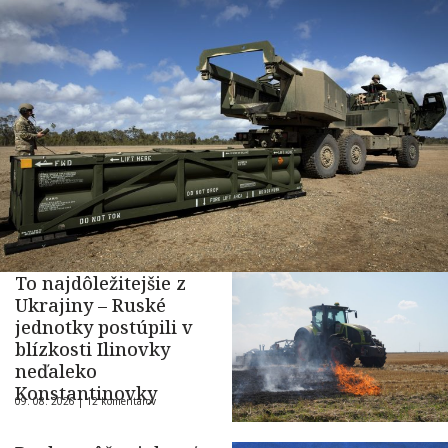
To najdôležitejšie z
Ukrajiny – Ruské
jednotky postúpili v
blízkosti Ilinovky
neďaleko
Konstantinovky
09. 08. 2026 |
12 komentárov