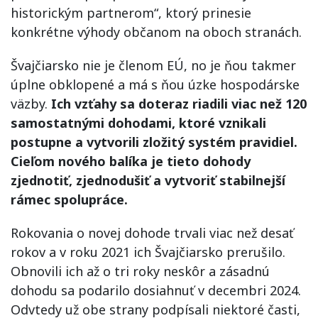
historickým partnerom“, ktorý prinesie
konkrétne výhody občanom na oboch stranách.
Švajčiarsko nie je členom EÚ, no je ňou takmer
úplne obklopené a má s ňou úzke hospodárske
väzby.
Ich vzťahy sa doteraz riadili viac než 120
samostatnými dohodami, ktoré vznikali
postupne a vytvorili zložitý systém pravidiel.
Cieľom nového balíka je tieto dohody
zjednotiť, zjednodušiť a vytvoriť stabilnejší
rámec spolupráce.
Rokovania o novej dohode trvali viac než desať
rokov a v roku 2021 ich Švajčiarsko prerušilo.
Obnovili ich až o tri roky neskôr a zásadnú
dohodu sa podarilo dosiahnuť v decembri 2024.
Odvtedy už obe strany podpísali niektoré časti,