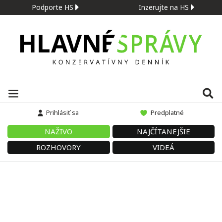
Podporte HS
Inzerujte na HS
Prihlásiť sa
Predplatné
NAŽIVO
NAJČÍTANEJŠIE
ROZHOVORY
VIDEÁ