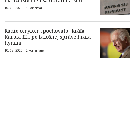
manželstva,ten sa obráti na súd
10. 08. 2026 |
1 komentár
Rádio omylom „pochovalo“ kráľa
Karola III., po falošnej správe hrala
hymna
10. 08. 2026 |
2 komentáre