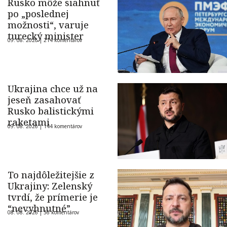
Rusko môže siahnuť
po „poslednej
možnosti“, varuje
turecký minister
09. 08. 2026 |
214 komentárov
Ukrajina chce už na
jeseň zasahovať
Rusko balistickými
raketami
09. 08. 2026 |
144 komentárov
To najdôležitejšie z
Ukrajiny: Zelenský
tvrdí, že prímerie je
“nevyhnutné”
08. 08. 2026 |
36 komentárov