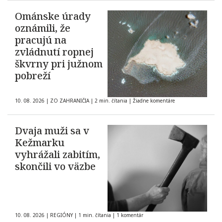
Ománske úrady
oznámili, že
pracujú na
zvládnutí ropnej
škvrny pri južnom
pobreží
10. 08. 2026
|
ZO ZAHRANIČIA
|
2 min. čítania
|
Žiadne komentáre
Dvaja muži sa v
Kežmarku
vyhrážali zabitím,
skončili vo väzbe
10. 08. 2026
|
REGIÓNY
|
1 min. čítania
|
1 komentár