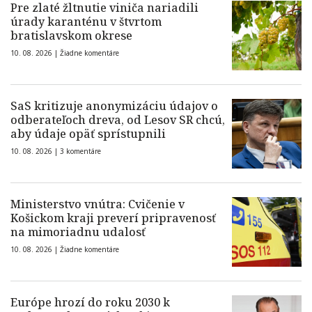
Pre zlaté žltnutie viniča nariadili
úrady karanténu v štvrtom
bratislavskom okrese
10. 08. 2026 |
Žiadne komentáre
SaS kritizuje anonymizáciu údajov o
odberateľoch dreva, od Lesov SR chcú,
aby údaje opäť sprístupnili
10. 08. 2026 |
3 komentáre
Ministerstvo vnútra: Cvičenie v
Košickom kraji preverí pripravenosť
na mimoriadnu udalosť
10. 08. 2026 |
Žiadne komentáre
Európe hrozí do roku 2030 k