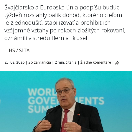
Švajčiarsko a Európska únia podpíšu budúci
týždeň rozsiahly balík dohôd, ktorého cieľom
je zjednodušiť, stabilizovať a prehĺbiť ich
vzájomné vzťahy po rokoch zložitých rokovaní,
oznámili v stredu Bern a Brusel
HS / SITA
25. 02. 2026
|
Zo zahraničia
|
2 min. čítania
|
Žiadne komentáre
|