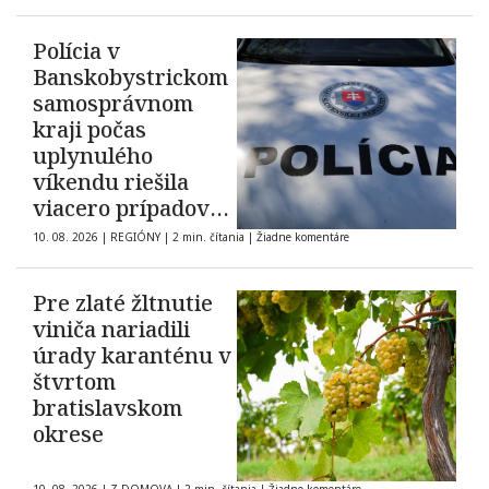
Polícia v
Banskobystrickom
samosprávnom
kraji počas
uplynulého
víkendu riešila
viacero prípadov
domáceho násilia
10. 08. 2026
|
REGIÓNY
|
2 min. čítania
|
Žiadne komentáre
Pre zlaté žltnutie
viniča nariadili
úrady karanténu v
štvrtom
bratislavskom
okrese