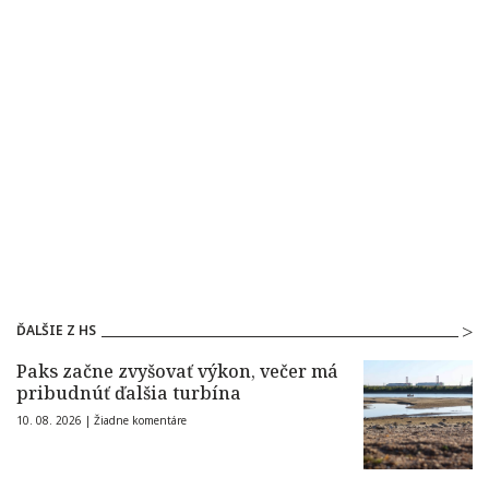
ĎALŠIE Z HS
Paks začne zvyšovať výkon, večer má
pribudnúť ďalšia turbína
10. 08. 2026 |
Žiadne komentáre