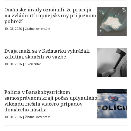
Ománske úrady oznámili, že pracujú
na zvládnutí ropnej škvrny pri južnom
pobreží
10. 08. 2026 |
Žiadne komentáre
Dvaja muži sa v Kežmarku vyhrážali
zabitím, skončili vo väzbe
10. 08. 2026 |
1 komentár
Polícia v Banskobystrickom
samosprávnom kraji počas uplynulého
víkendu riešila viacero prípadov
domáceho násilia
10. 08. 2026 |
Žiadne komentáre