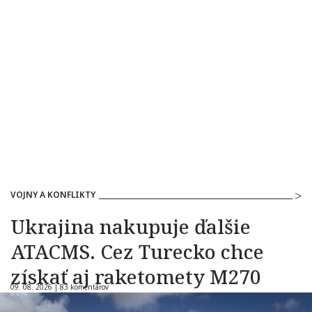
VOJNY A KONFLIKTY
Ukrajina nakupuje ďalšie
ATACMS. Cez Turecko chce
získať aj raketomety M270
09. 08. 2026 |
83 komentárov