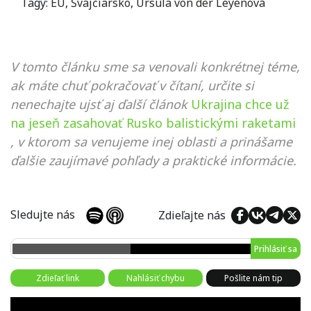
Tagy:
EÚ
,
Švajčiarsko
,
Ursula von der Leyenová
V tomto článku sme sa venovali konkrétnej téme,
ak máte chuť pokračovať v čítaní, určite si
nenechajte ujsť aj ďalší článok
Ukrajina chce už
na jeseň zasahovať Rusko balistickými raketami
, v ktorom sa venujeme inej oblasti a prinášame
ďalšie zaujímavé pohľady a praktické informácie.
Sledujte nás
Zdieľajte nás
Prihlásiť sa
Zdieľať link
Nahlásiť chybu
Pošlite nám tip