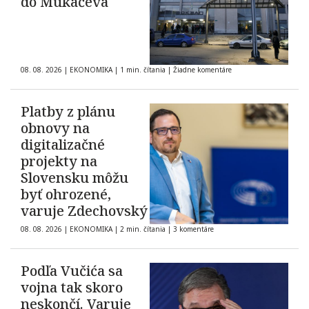
do Mukačeva
08. 08. 2026
|
EKONOMIKA
|
1 min. čítania
|
Žiadne komentáre
Platby z plánu
obnovy na
digitalizačné
projekty na
Slovensku môžu
byť ohrozené,
varuje Zdechovský
08. 08. 2026
|
EKONOMIKA
|
2 min. čítania
|
3 komentáre
Podľa Vučića sa
vojna tak skoro
neskončí. Varuje