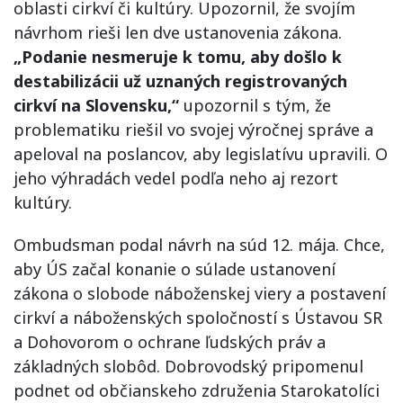
oblasti cirkví či kultúry. Upozornil, že svojím
návrhom rieši len dve ustanovenia zákona.
„Podanie nesmeruje k tomu, aby došlo k
destabilizácii už uznaných registrovaných
cirkví na Slovensku,“
upozornil s tým, že
problematiku riešil vo svojej výročnej správe a
apeloval na poslancov, aby legislatívu upravili. O
jeho výhradách vedel podľa neho aj rezort
kultúry.
Ombudsman podal návrh na súd 12. mája. Chce,
aby ÚS začal konanie o súlade ustanovení
zákona o slobode náboženskej viery a postavení
cirkví a náboženských spoločností s Ústavou SR
a Dohovorom o ochrane ľudských práv a
základných slobôd. Dobrovodský pripomenul
podnet od občianskeho združenia Starokatolíci