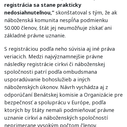
registrácia sa stane prakticky
nedosiahnuteľnou,“
skonštatoval s tým, že ak
náboženská komunita nespĺňa podmienku
50.000 členov, štát jej neumožňuje získať ani
základné právne uznanie.
S registráciou podľa neho súvisia aj iné práva
veriacich. Medzi najvýznamnejšie právne
následky registrácie cirkvi či náboženskej
spoločnosti patrí podľa ombudsmana
usporadúvanie bohoslužieb a iných
náboženských úkonov. Návrh vychádza aj z
odporúčaní Benátskej komisie a Organizácie pre
bezpečnosť a spoluprácu v Európe, podľa
ktorých by štáty nemali podmieňovať právne
uznanie cirkví a náboženských spoločností
neprimerane vysokým počtom členov.