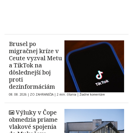
Brusel po
migračnej kríze v
Ceute vyzval Metu
a TikTok na
dôslednejší boj
proti
dezinformáciám
08. 08. 2026
|
ZO ZAHRANIČIA
|
2 min. čítania
|
Žiadne komentáre
Výluky v Čope
obmedzia priame
vlakové spojenia