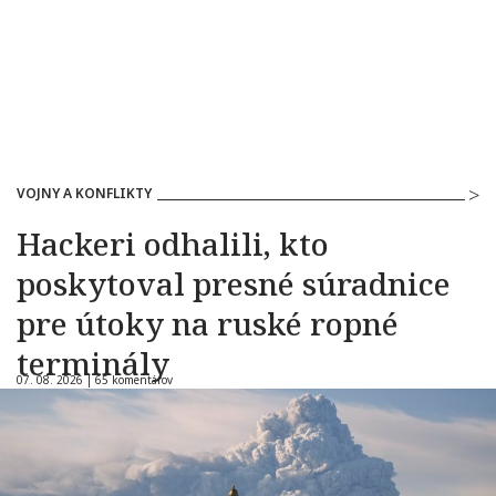
VOJNY A KONFLIKTY
Hackeri odhalili, kto
poskytoval presné súradnice
pre útoky na ruské ropné
terminály
07. 08. 2026 |
65 komentárov