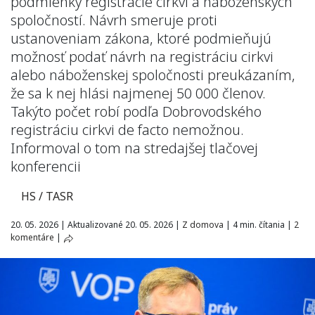
podmienky registrácie cirkví a náboženských
spoločností. Návrh smeruje proti
ustanoveniam zákona, ktoré podmieňujú
možnosť podať návrh na registráciu cirkvi
alebo náboženskej spoločnosti preukázaním,
že sa k nej hlási najmenej 50 000 členov.
Takýto počet robí podľa Dobrovodského
registráciu cirkvi de facto nemožnou.
Informoval o tom na stredajšej tlačovej
konferencii
HS / TASR
20. 05. 2026
|
Aktualizované 20. 05. 2026
|
Z domova
|
4 min. čítania
|
2
komentáre
|