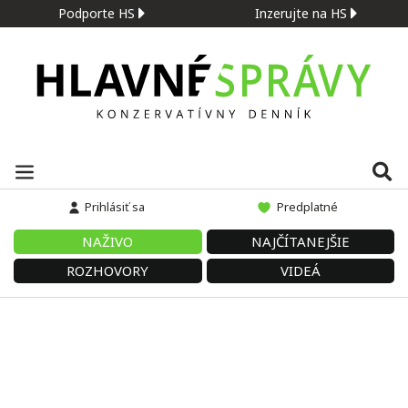
Podporte HS
Inzerujte na HS
Prihlásiť sa
Predplatné
NAŽIVO
NAJČÍTANEJŠIE
ROZHOVORY
VIDEÁ