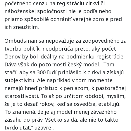
početného cenzu na registráciu cirkvi či
náboženskej spoločnosti nie je podľa neho
priamo spôsobilé ochrániť verejné zdroje pred
ich zneužitím.
Ombudsman sa nepovažuje za zodpovedného za
tvorbu politík, neodporúča preto, aký počet
členov by bol ideálny na podmienku registrácie.
Dáva však do pozornosti český model. „Tam
stačí, aby sa 300 ľudí prihlásilo k cirkvi a získajú
subjektivitu. Ale napríklad v tom momente
nemajú hneď prístup k peniazom, k pastoračnej
starostlivosti. To až po určitom období, myslím,
že je to desať rokov, keď sa osvedčia, etablujú.
To znamená, že je aj model menej závažného
zásahu do práv. Všetko sa dá, ale nie to takto
tvrdo uťať,“ uzavrel.