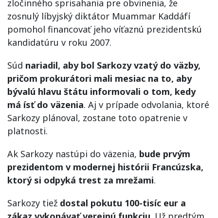
zločinného sprisahania pre obvinenia, že
zosnulý líbyjský diktátor Muammar Kaddáfí
pomohol financovať jeho víťaznú prezidentskú
kandidatúru v roku 2007.
Súd
nariadil, aby bol Sarkozy vzatý do väzby,
pričom prokurátori mali mesiac na to, aby
bývalú hlavu štátu informovali o tom, kedy
má ísť do väzenia
. Aj v prípade odvolania, ktoré
Sarkozy plánoval, zostane toto opatrenie v
platnosti.
Ak Sarkozy nastúpi do väzenia,
bude prvým
prezidentom v modernej histórii Francúzska,
ktorý si odpyká trest za mrežami
.
Sarkozy tiež
dostal pokutu 100-tisíc eur a
zákaz vykonávať verejnú funkciu
. Už predtým