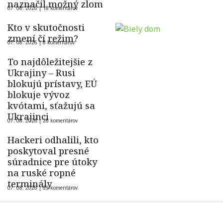
naznačil možný zlom
07. 08. 2026 |
18 komentárov
Kto v skutočnosti
zmení čí režim?
07. 08. 2026 |
8 komentárov
To najdôležitejšie z
Ukrajiny – Rusi
blokujú prístavy, EÚ
blokuje vývoz
kvótami, sťažujú sa
Ukrajinci
07. 08. 2026 |
26 komentárov
Hackeri odhalili, kto
poskytoval presné
súradnice pre útoky
na ruské ropné
terminály
07. 08. 2026 |
69 komentárov