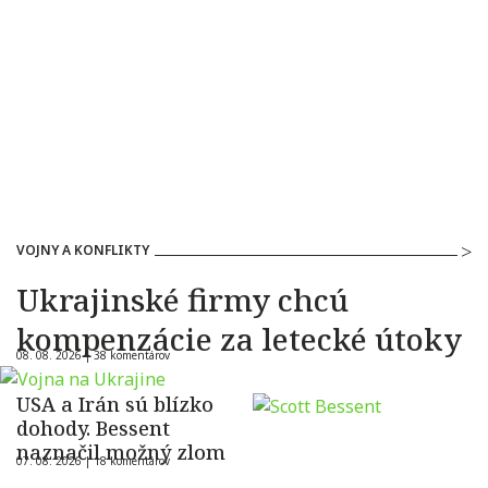
VOJNY A KONFLIKTY
Ukrajinské firmy chcú
kompenzácie za letecké útoky
08. 08. 2026 |
38 komentárov
USA a Irán sú blízko
dohody. Bessent
naznačil možný zlom
07. 08. 2026 |
18 komentárov