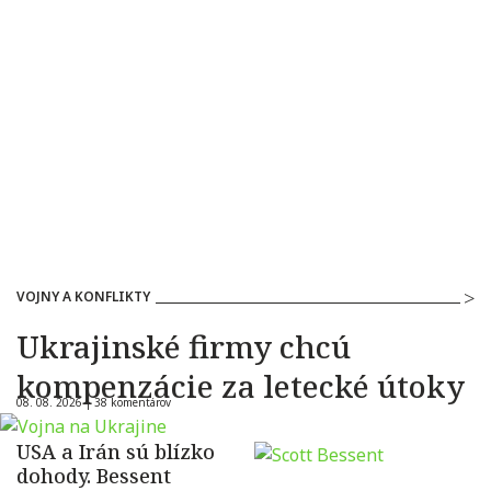
VOJNY A KONFLIKTY
Ukrajinské firmy chcú
kompenzácie za letecké útoky
08. 08. 2026 |
38 komentárov
USA a Irán sú blízko
dohody. Bessent