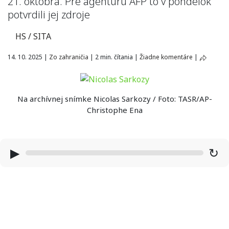
21. októbra. Pre agentúru AFP to v pondelok
potvrdili jej zdroje
HS / SITA
14. 10. 2025
|
Zo zahraničia
|
2 min. čítania
|
Žiadne komentáre
|
Na archívnej snímke Nicolas Sarkozy / Foto: TASR/AP-
Christophe Ena
▶
↻