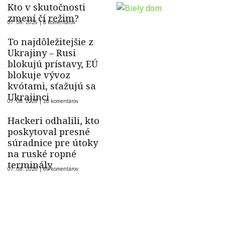
Kto v skutočnosti
zmení čí režim?
07. 08. 2026 |
8 komentárov
To najdôležitejšie z
Ukrajiny – Rusi
blokujú prístavy, EÚ
blokuje vývoz
kvótami, sťažujú sa
Ukrajinci
07. 08. 2026 |
26 komentárov
Hackeri odhalili, kto
poskytoval presné
súradnice pre útoky
na ruské ropné
terminály
07. 08. 2026 |
69 komentárov