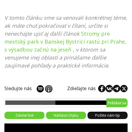
V tomto článku sme sa venovali konkrétnej téme,
ak máte chuť pokračovať v čítaní, určite si
nenechajte ujsť aj ďalší článok
Stromy pre
mestský park v Banskej Bystrici rastú pri Prahe,
s výsadbou začnú na jeseň
, v ktorom sa
venujeme inej oblasti a prinášame ďalšie
zaujímavé pohľady a praktické informácie.
Sledujte nás
Zdieľajte nás
Prihlásiť sa
Zdieľať link
Nahlásiť chybu
Pošlite nám tip