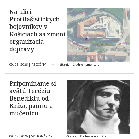
Na ulici
Protifašistických
bojovníkov v
Košiciach sa zmení
organizácia
dopravy
09. 08. 2026
|
REGIÓNY
|
1 min. čítania
|
Žiadne komentáre
Pripomíname si
svätú Teréziu
Benediktu od
Kríža, pannu a
mučenicu
09. 08. 2026
|
SVETONÁZOR
|
5 min. čítania
|
Žiadne komentáre