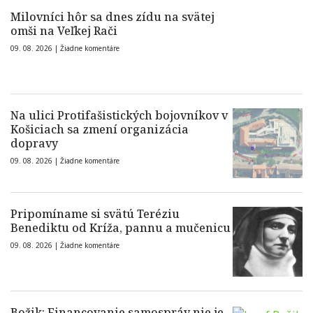
Milovníci hôr sa dnes zídu na svätej
omši na Veľkej Rači
09. 08. 2026 |
Žiadne komentáre
Na ulici Protifašistických bojovníkov v
Košiciach sa zmení organizácia
dopravy
09. 08. 2026 |
Žiadne komentáre
Pripomíname si svätú Teréziu
Benediktu od Kríža, pannu a mučenicu
09. 08. 2026 |
Žiadne komentáre
Božik: Financovanie samospráv nie je