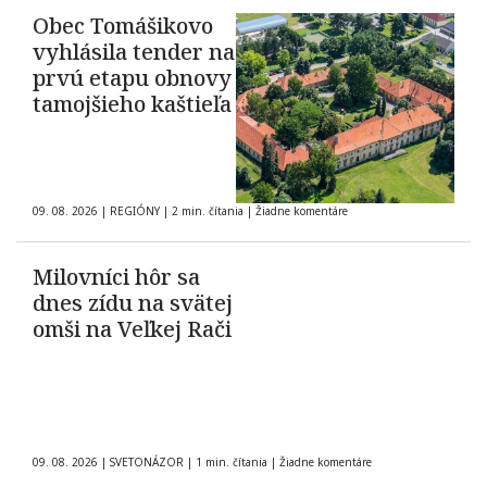
Obec Tomášikovo
vyhlásila tender na
prvú etapu obnovy
tamojšieho kaštieľa
09. 08. 2026
|
REGIÓNY
|
2 min. čítania
|
Žiadne komentáre
Milovníci hôr sa
dnes zídu na svätej
omši na Veľkej Rači
09. 08. 2026
|
SVETONÁZOR
|
1 min. čítania
|
Žiadne komentáre