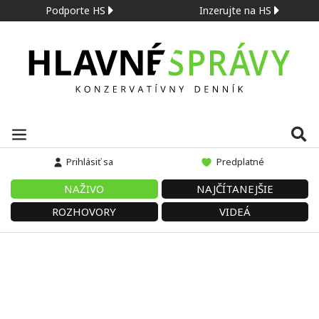
Podporte HS
Inzerujte na HS
Prihlásiť sa
Predplatné
NAŽIVO
NAJČÍTANEJŠIE
ROZHOVORY
VIDEÁ