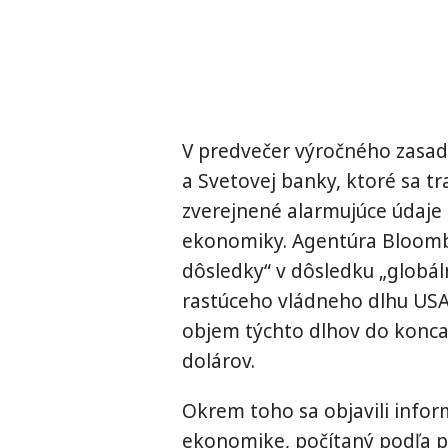
V predvečer výročného zas
a Svetovej banky, ktoré sa t
zverejnené alarmujúce údaje 
ekonomiky. Agentúra Bloomb
dôsledky“ v dôsledku „globál
rastúceho vládneho dlhu USA 
objem týchto dlhov do konca 
dolárov.
Okrem toho sa objavili infor
ekonomike, počítaný podľa pa