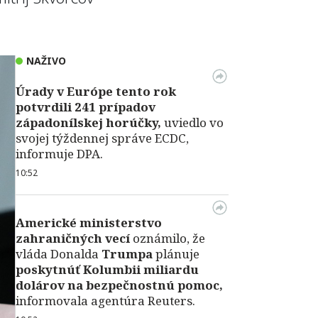
NAŽIVO
Úrady v Európe tento rok
potvrdili 241 prípadov
západonílskej horúčky,
uviedlo vo
svojej týždennej správe ECDC,
informuje DPA.
10:52
Americké ministerstvo
zahraničných vecí
oznámilo, že
vláda Donalda
Trumpa
plánuje
poskytnúť Kolumbii miliardu
dolárov na bezpečnostnú pomoc,
informovala agentúra Reuters.