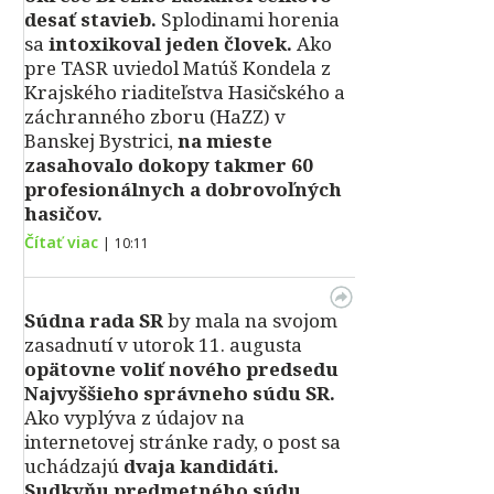
desať stavieb.
Splodinami horenia
sa
intoxikoval jeden človek.
Ako
pre TASR uviedol Matúš Kondela z
Krajského riaditeľstva Hasičského a
záchranného zboru (HaZZ) v
Banskej Bystrici,
na mieste
zasahovalo dokopy takmer 60
profesionálnych a dobrovoľných
hasičov.
Čítať viac
|
10:11
Súdna rada SR
by mala na svojom
zasadnutí v utorok 11. augusta
opätovne voliť nového predsedu
Najvyššieho správneho súdu SR.
Ako vyplýva z údajov na
internetovej stránke rady, o post sa
uchádzajú
dvaja kandidáti.
Sudkyňu predmetného súdu