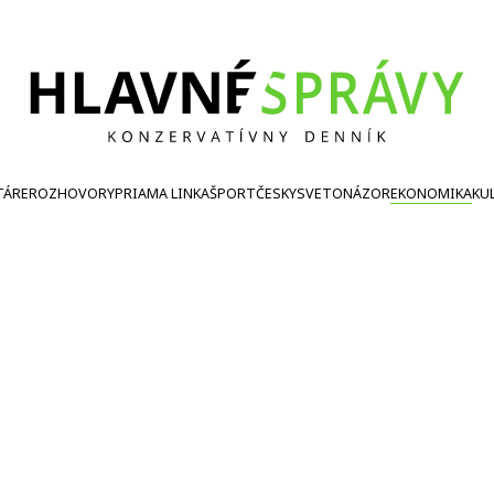
TÁRE
ROZHOVORY
PRIAMA LINKA
ŠPORT
ČESKY
SVETONÁZOR
EKONOMIKA
KU