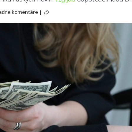
iadne komentáre
|