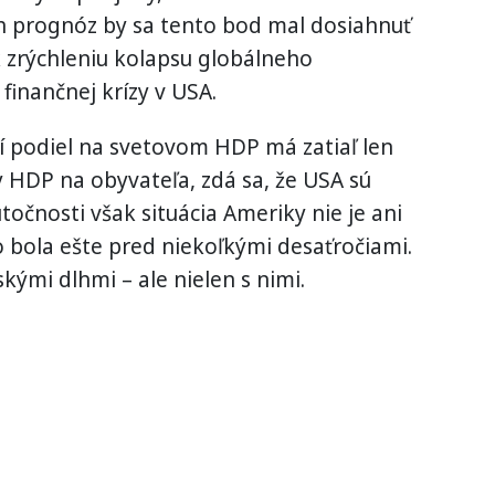
ch prognóz by sa tento bod mal dosiahnuť
 zrýchleniu kolapsu globálneho
finančnej krízy v USA.
ší podiel na svetovom HDP má zatiaľ len
 HDP na obyvateľa, zdá sa, že USA sú
točnosti však situácia Ameriky nie je ani
 bola ešte pred niekoľkými desaťročiami.
skými dlhmi – ale nielen s nimi.