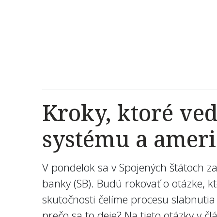
Kroky, ktoré ve
systému a amer
V pondelok sa v Spojených štátoch 
banky (SB). Budú rokovať o otázke, k
skutočnosti čelíme procesu slabnutia
prečo sa to deje? Na tieto otázky v č