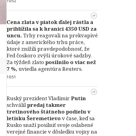
10:52
Cena zlata v piatok ďalej rástla a
priblížila sa k hranici 4350 USD za
uncu.
Trhy reagovali na prekvapivé
údaje z amerického trhu práce,
ktoré znížili pravdepodobnosť, že
Fed čoskoro zvýši úrokové sadzby.
Za týždeň zlato
posilnilo o viac než
↻
7 %,
uviedla agentúra Reuters.
10:51
Ruský prezident Vladimir
Putin
schválil
predaj takmer
tretinového štátneho podielu v
letisku Šeremetievo
v čase, keď sa
Rusko snaží posilniť svoje oslabené
verejné financie v dôsledku vojny na