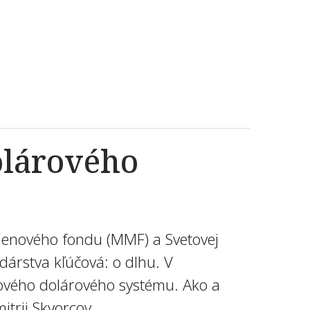
olárového
menového fondu (MMF) a Svetovej
dárstva kľúčová: o dlhu. V
tového dolárového systému. Ako a
trij Skvorcov