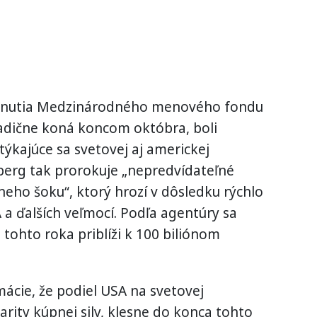
adnutia Medzinárodného menového fondu
radične koná koncom októbra, boli
týkajúce sa svetovej aj americkej
erg tak prorokuje „nepredvídateľné
neho šoku“, ktorý hrozí v dôsledku rýchlo
a ďalších veľmocí. Podľa agentúry sa
tohto roka priblíži k 100 biliónom
mácie, že podiel USA na svetovej
rity kúpnej sily, klesne do konca tohto