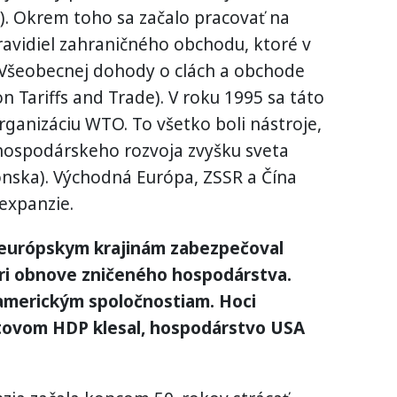
). Okrem toho sa začalo pracovať na
avidiel zahraničného obchodu, ktoré v
ia Všeobecnej dohody o clách a obchode
 Tariffs and Trade). V roku 1995 sa táto
ganizáciu WTO. To všetko boli nástroje,
hospodárskeho rozvoja zvyšku sveta
nska). Východná Európa, ZSSR a Čína
expanzie.
 európskym krajinám zabezpečoval
ri obnove zničeného hospodárstva.
 americkým spoločnostiam. Hoci
tovom HDP klesal, hospodárstvo USA