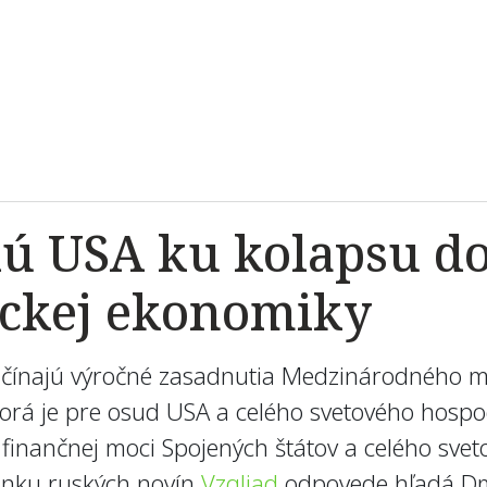
dú USA ku kolapsu d
ickej ekonomiky
začínajú výročné zasadnutia Medzinárodného 
torá je pre osud USA a celého svetového hospo
 finančnej moci Spojených štátov a celého sve
lánku ruských novín
Vzgljad
odpovede hľadá Dmi