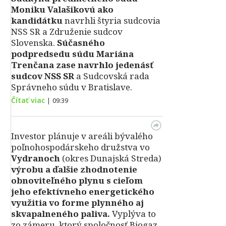
Moniku Valašikovú ako
kandidátku
navrhli štyria sudcovia
NSS SR a Združenie sudcov
Slovenska.
Súčasného
podpredsedu súdu Mariána
Trenčana zase navrhlo jedenásť
sudcov NSS SR
a Sudcovská rada
Správneho súdu v Bratislave.
Čítať viac
|
09:39
Investor plánuje v areáli bývalého
poľnohospodárskeho družstva vo
Vydranoch
(okres Dunajská Streda)
výrobu a ďalšie zhodnotenie
obnoviteľného plynu s cieľom
jeho efektívneho energetického
využitia vo forme plynného aj
skvapalneného paliva.
Vyplýva to
zo zámeru, ktorý spoločnosť Biogaz