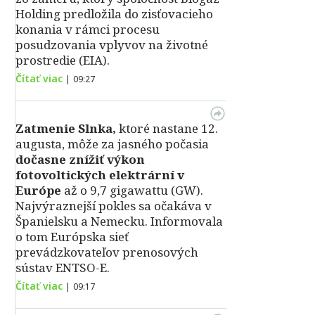
Holding predložila do zisťovacieho
konania v rámci procesu
posudzovania vplyvov na životné
prostredie (EIA).
Čítať viac
|
09:27
Zatmenie Slnka,
ktoré nastane 12.
augusta, môže za jasného počasia
dočasne znížiť výkon
fotovoltických elektrární v
Európe
až o 9,7 gigawattu (GW).
Najvýraznejší pokles sa očakáva v
Španielsku a Nemecku. Informovala
o tom Európska sieť
prevádzkovateľov prenosových
sústav ENTSO-E.
Čítať viac
|
09:17