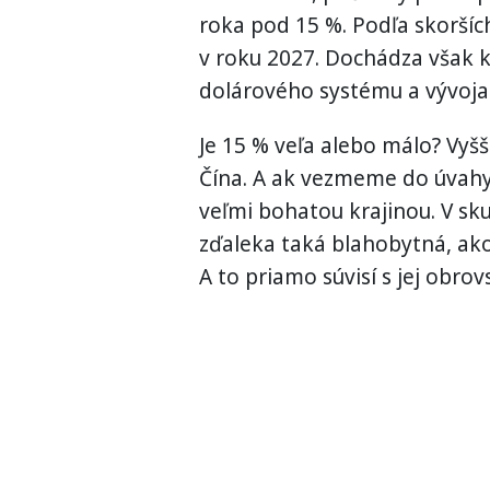
roka pod 15 %. Podľa skorší
v roku 2027. Dochádza však k
dolárového systému a vývoja 
Je 15 % veľa alebo málo? Vyš
Čína. A ak vezmeme do úvahy
veľmi bohatou krajinou. V sku
zďaleka taká blahobytná, ako
A to priamo súvisí s jej obrov