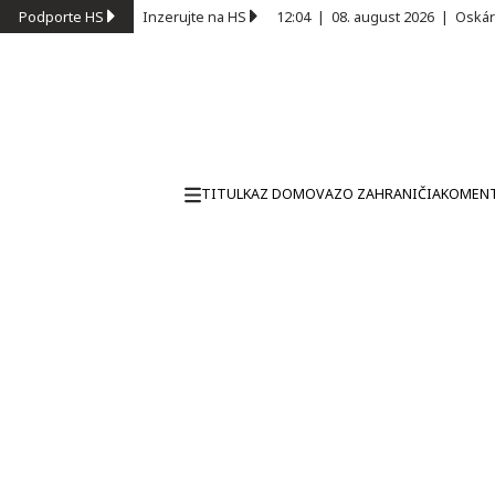
Podporte HS
Inzerujte na HS
12:04
|
08. august 2026
|
Oskár
TITULKA
Z DOMOVA
ZO ZAHRANIČIA
KOMEN