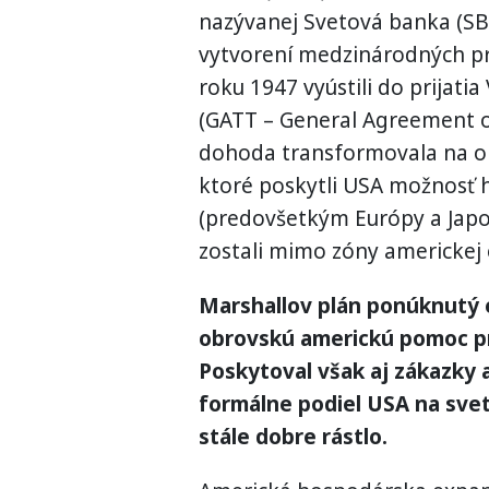
nazývanej Svetová banka (SB
vytvorení medzinárodných pr
roku 1947 vyústili do prijat
(GATT – General Agreement on
dohoda transformovala na or
ktoré poskytli USA možnosť 
(predovšetkým Európy a Japo
zostali mimo zóny americkej 
Marshallov plán ponúknutý
obrovskú americkú pomoc p
Poskytoval však aj zákazky
formálne podiel USA na sve
stále dobre rástlo.