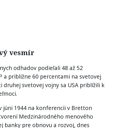
ový vesmír
nych odhadov podieľali 48 až 52
a približne 60 percentami na svetovej
 druhej svetovej vojny sa USA priblížili k
eľmoci.
v júni 1944 na konferencii v Bretton
ytvorení Medzinárodného menového
 banky pre obnovu a rozvoj, dnes