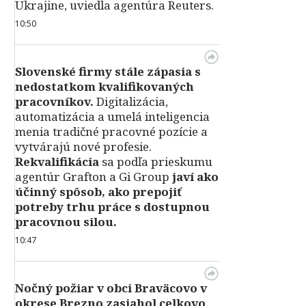
Ukrajine, uviedla agentúra Reuters.
10:50
Slovenské firmy stále zápasia s
nedostatkom kvalifikovaných
pracovníkov.
Digitalizácia,
automatizácia a umelá inteligencia
menia tradičné pracovné pozície a
vytvárajú nové profesie.
Rekvalifikácia
sa podľa prieskumu
agentúr Grafton a Gi Group
javí ako
účinný spôsob, ako prepojiť
potreby trhu práce s dostupnou
pracovnou silou.
10:47
Nočný požiar v obci Braväcovo v
okrese Brezno zasiahol celkovo