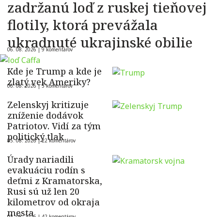
zadržanú loď z ruskej tieňovej
flotily, ktorá prevážala
ukradnuté ukrajinské obilie
06. 08. 2026 |
9 komentárov
Kde je Trump a kde je
zlatý vek Ameriky?
06. 08. 2026 |
5 komentárov
Zelenskyj kritizuje
zníženie dodávok
Patriotov. Vidí za tým
politický tlak
05. 08. 2026 |
22 komentárov
Úrady nariadili
evakuáciu rodín s
deťmi z Kramatorska,
Rusi sú už len 20
kilometrov od okraja
mesta
05. 08. 2026 |
42 komentárov