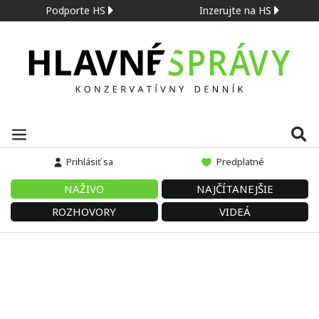
Podporte HS
Inzerujte na HS
Prihlásiť sa
Predplatné
NAŽIVO
NAJČÍTANEJŠIE
ROZHOVORY
VIDEÁ