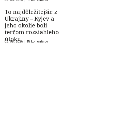
To najdôležitejšie z
Ukrajiny – Kyjev a
jeho okolie boli
terčom rozsiahleho
útoku
05. 08. 2026 |
18 komentárov