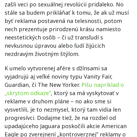
zašli veci po sexuálnej revolúcii priďaleko. No
stále sa budem prikláňať k tomu, že ak už musí
byť reklama postavená na telesnosti, potom
nech prezentuje prirodzenú krásu namiesto
neestetických osôb – či už transľudí s
nevkusnou úpravou alebo ľudí žijúcich
nezdravým životným štýlom.
K umelo vytvorenej afére s džínsami sa
vyjadrujú aj veľké noviny typu Vanity Fair,
Guardian, či The New Yorker.
Píšu napríklad o
„skrytom odkaze”
, ktorý sa má vyskytovať v
reklame v druhom pláne – no ako sme si
vysvetlili, je to nezmysel, ktorý tam vidia len
progresívci. Dodajme tiež, že na rozdiel od
upadajúceho Jaguara poskočili akcie American
Eagle po zverejnení „kontroverznej” reklamy o