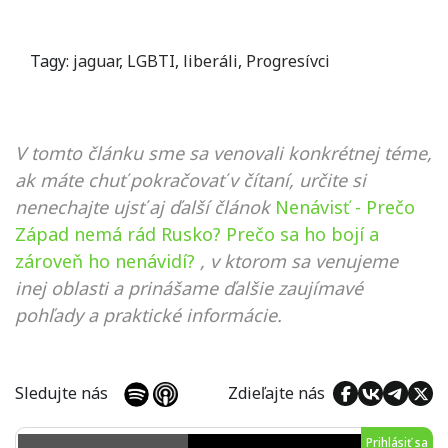
Tagy:
jaguar
,
LGBTI
,
liberáli
,
Progresívci
V tomto článku sme sa venovali konkrétnej téme,
ak máte chuť pokračovať v čítaní, určite si
nenechajte ujsť aj ďalší článok
Nenávisť - Prečo
Západ nemá rád Rusko? Prečo sa ho bojí a
zároveň ho nenávidí?
, v ktorom sa venujeme
inej oblasti a prinášame ďalšie zaujímavé
pohľady a praktické informácie.
Sledujte nás
Zdieľajte nás
Prihlásiť sa