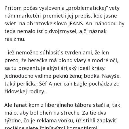
Pritom počas vyslovenia „problematickej” vety
nám marketéri premietli jej prepis, kde jasne
svieti na obrazovke slovo JEANS. Ani náhodou by
teda nemalo ísť o dvojzmysel, a či náznak
rasizmu.
Tiež nemožno súhlasiť s tvrdeniami, že len
preto, že herečka má blond vlasy a modré oči,
sa tu prezentuje akýsi árijský ideál krásy.
Jednoducho vidíme peknú ženu; bodka. Navyše,
taká perlička: Šéf American Eagle pochádza zo
židovskej rodiny…
Ale fanatikom z liberálneho tábora stačí aj tak
málo, aby bol oheň na streche. Za tie dva
týždne, čo je reklama vonku, už stihli zaplaviť
sociálne siete štipľavými komentármi.