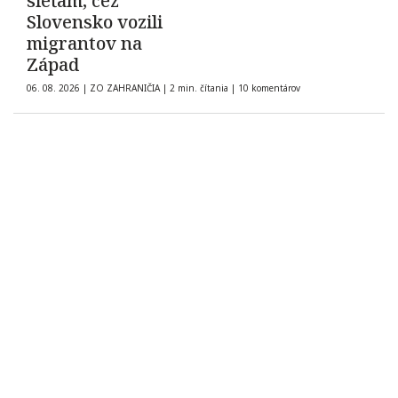
sieťam, cez
Slovensko vozili
migrantov na
Západ
06. 08. 2026
|
ZO ZAHRANIČIA
|
2 min. čítania
|
10 komentárov