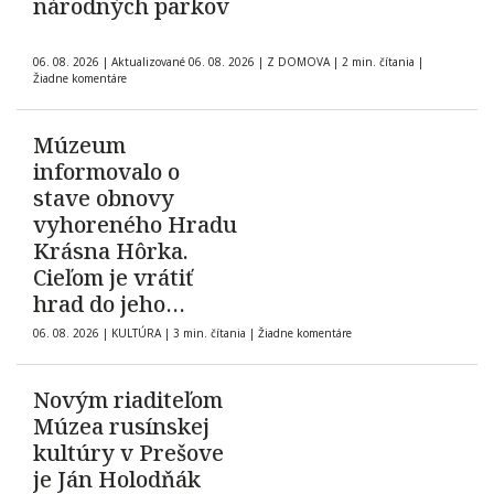
národných parkov
06. 08. 2026
|
Aktualizované 06. 08. 2026
|
Z DOMOVA
|
2 min. čítania
|
Žiadne komentáre
Múzeum
informovalo o
stave obnovy
vyhoreného Hradu
Krásna Hôrka.
Cieľom je vrátiť
hrad do jeho
pôvodnej podoby z
06. 08. 2026
|
KULTÚRA
|
3 min. čítania
|
Žiadne komentáre
roku 1903
Novým riaditeľom
Múzea rusínskej
kultúry v Prešove
je Ján Holodňák