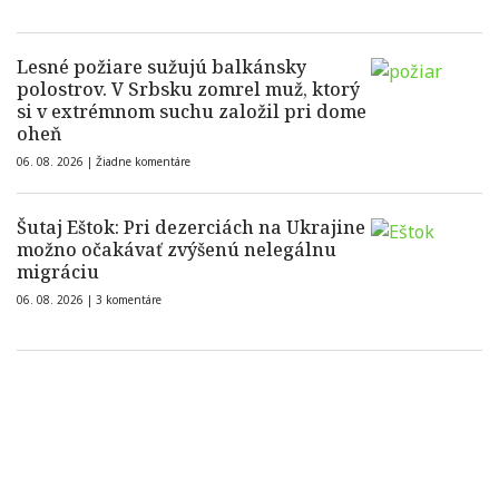
Lesné požiare sužujú balkánsky
polostrov. V Srbsku zomrel muž, ktorý
si v extrémnom suchu založil pri dome
oheň
06. 08. 2026 |
Žiadne komentáre
Šutaj Eštok: Pri dezerciách na Ukrajine
možno očakávať zvýšenú nelegálnu
migráciu
06. 08. 2026 |
3 komentáre