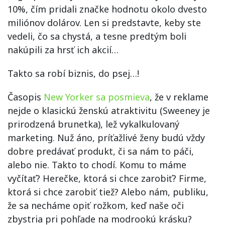
10%, čím pridali značke hodnotu okolo dvesto
miliónov dolárov. Len si predstavte, keby ste
vedeli, čo sa chystá, a tesne predtým boli
nakúpili za hrsť ich akcií…
Takto sa robí biznis, do psej…!
Časopis
New Yorker sa posmieva
, že v reklame
nejde o klasickú ženskú atraktivitu (Sweeney je
prirodzená brunetka), lež vykalkulovaný
marketing. Nuž áno, príťažlivé ženy budú vždy
dobre predávať produkt, či sa nám to páči,
alebo nie. Takto to chodí. Komu to máme
vyčítať? Herečke, ktorá si chce zarobiť? Firme,
ktorá si chce zarobiť tiež? Alebo nám, publiku,
že sa necháme opiť rožkom, keď naše oči
zbystria pri pohľade na modrookú krásku?