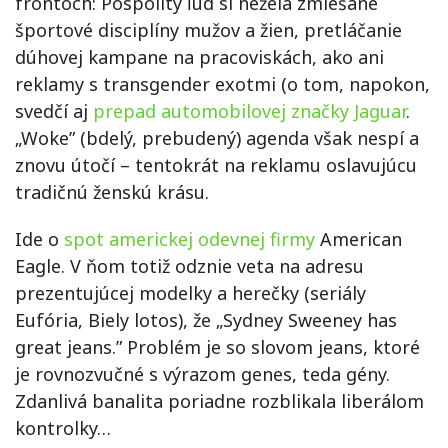
frontoch: Pospolitý ľud si neželá zmiešané
športové disciplíny mužov a žien, pretláčanie
dúhovej kampane na pracoviskách, ako ani
reklamy s transgender exotmi (o tom, napokon,
svedčí aj
prepad automobilovej značky Jaguar
.
„Woke” (bdelý, prebudený) agenda však nespí a
znovu útočí – tentokrát na reklamu oslavujúcu
tradičnú ženskú krásu.
Ide o
spot americkej odevnej firmy
American
Eagle. V ňom totiž odznie veta na adresu
prezentujúcej modelky a herečky (seriály
Eufória, Biely lotos), že „Sydney Sweeney has
great jeans.” Problém je so slovom jeans, ktoré
je rovnozvučné s výrazom genes, teda gény.
Zdanlivá banalita poriadne rozblikala liberálom
kontrolky…