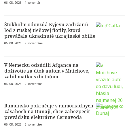
06. 08. 2026 |
1 komentár
Štokholm odovzdá Kyjevu zadržanú
loď z ruskej tieňovej flotily, ktorá
prevážala ukradnuté ukrajinské obilie
06. 08. 2026 |
9 komentárov
V Nemecku odsúdili Afganca na
doživotie za útok autom v Mníchove,
zabil matku s dieťaťom
06. 08. 2026 |
2 komentáre
Rumunsko pokračuje v mimoriadnych
zásahoch na Dunaji, chce zabezpečiť
prevádzku elektrárne Cernavodă
06. 08. 2026 |
3 komentáre