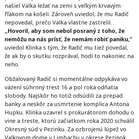
našiel Valka ležať na zemi s veľkým krvavým
fľakom na košeli. Zároveň uviedol, že mu Radič
nepovedal, prečo Valka vlastne zastrelil.
„Hovoril, aby som nebol posraný z toho, že
nemôžu na nás prísť, že nemám robiť paniku,“
uviedol Klinka s tým, že Radič mu tiež povedal,
že ak by o skutku rozprával, hodí to nakoniec na
neho.
Obžalovaný Radič si momentálne odpykáva vo
väzení súhrnný trest 16 a pol roka odňatia
slobody. Najskôr ho totiž odsúdili za prepad
banky a neskôr za usmrtenie komplica Antona
Hupku. Klinka uzavrel s prokurátorom dohodu o
vine a treste, ktorú začiatkom roka 2020 schválil
Okresný súd v Pezinku. Za ozbrojenú lúpež vo
Valkovom dome v Limbachu v okrese Pezinok