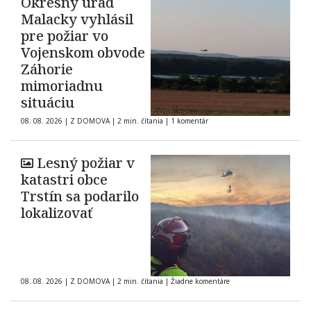
Okresný úrad
Malacky vyhlásil
pre požiar vo
Vojenskom obvode
Záhorie
mimoriadnu
situáciu
08. 08. 2026
|
Z DOMOVA
|
2 min. čítania
|
1 komentár
Lesný požiar v
katastri obce
Trstín sa podarilo
lokalizovať
08. 08. 2026
|
Z DOMOVA
|
2 min. čítania
|
Žiadne komentáre