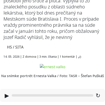
poškodil jeho srdce a pľúca. Vyplýva to zo
znaleckého posudku z oblasti súdneho
lekárstva, ktorý bol dnes prečítaný na
Mestskom súde Bratislava I. Proces v prípade
vraždy prominentného právnika sa na súde
začal v januári tohto roku, pričom obžalovaný
Jozef Radič vyhlásil, že je nevinný
HS / SITA
14. 05. 2026
|
Z domova
|
3 min. čítania
|
1 komentár
|
Na snímke portrét Ernesta Valka / Foto: TASR – Štefan Puškáš
▶
↻