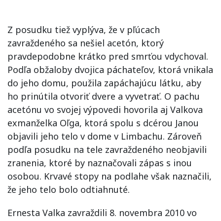
Z posudku tiež vyplýva, že v pľúcach
zavraždeného sa nešiel acetón, ktorý
pravdepodobne krátko pred smrťou vdychoval.
Podľa obžaloby dvojica páchateľov, ktorá vnikala
do jeho domu, použila zapáchajúcu látku, aby
ho prinútila otvoriť dvere a vyvetrať. O pachu
acetónu vo svojej výpovedi hovorila aj Valkova
exmanželka Oľga, ktorá spolu s dcérou Janou
objavili jeho telo v dome v Limbachu. Zároveň
podľa posudku na tele zavraždeného neobjavili
zranenia, ktoré by naznačovali zápas s inou
osobou. Krvavé stopy na podlahe však naznačili,
že jeho telo bolo odtiahnuté.
Ernesta Valka zavraždili 8. novembra 2010 vo