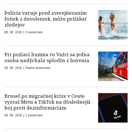
Polícia varuje pred zverejňovaním
fotiek z dovoleniek, môžu prilákať
zlodejov
08. 08. 2026 |
2 komentáre
Pri požiari humna vo Važci sa jedna
osoba nadýchala splodín z horenia
08. 08. 2026 |
Žiadne komentáre
Brusel po migračnej kríze v Ceute
vyzval Metu a TikTok na dôslednejší
boj proti dezinformáciám
08. 08. 2026 |
2 komentáre