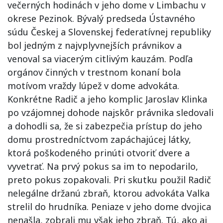
večerných hodinách v jeho dome v Limbachu v
okrese Pezinok. Bývalý predseda Ústavného
súdu Českej a Slovenskej federatívnej republiky
bol jedným z najvplyvnejších právnikov a
venoval sa viacerým citlivým kauzám. Podľa
orgánov činných v trestnom konaní bola
motívom vraždy lúpež v dome advokáta.
Konkrétne Radič a jeho komplic Jaroslav Klinka
po vzájomnej dohode najskôr právnika sledovali
a dohodli sa, že si zabezpečia prístup do jeho
domu prostredníctvom zapáchajúcej látky,
ktorá poškodeného prinúti otvoriť dvere a
vyvetrať. Na prvý pokus sa im to nepodarilo,
preto pokus zopakovali. Pri skutku použil Radič
nelegálne držanú zbraň, ktorou advokáta Valka
strelil do hrudníka. Peniaze v jeho dome dvojica
nenašla, zobrali mu však jeho zbraň. Tú, ako aj