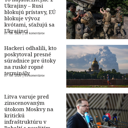
Ukrajiny – Rusi
blokujú prístavy, EÚ
blokuje vývoz
kvótami, sťažujú sa
Ukrajinci
07. 08. 2026 |
26 komentárov
Hackeri odhalili, kto
poskytoval presné
súradnice pre útoky
na ruské ropné
terminály
07. 08. 2026 |
67 komentárov
Litva varuje pred
zinscenovaným
útokom Moskvy na
kritickú
infraštruktúru v