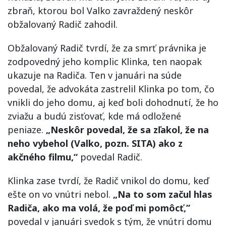
zbraň, ktorou bol Valko zavraždený neskôr
obžalovaný Radič zahodil.
Obžalovaný Radič tvrdí, že za smrť právnika je
zodpovedný jeho komplic Klinka, ten naopak
ukazuje na Radiča. Ten v januári na súde
povedal, že advokáta zastrelil Klinka po tom, čo
vnikli do jeho domu, aj keď boli dohodnutí, že ho
zviažu a budú zisťovať, kde má odložené
peniaze.
„Neskôr povedal, že sa zľakol, že na
neho vybehol (Valko, pozn. SITA) ako z
akčného filmu,“
povedal Radič.
Klinka zase tvrdí, že Radič vnikol do domu, keď
ešte on vo vnútri nebol.
„Na to som začul hlas
Radiča, ako ma volá, že poď mi pomôcť,”
povedal v januári svedok s tým, že vnútri domu