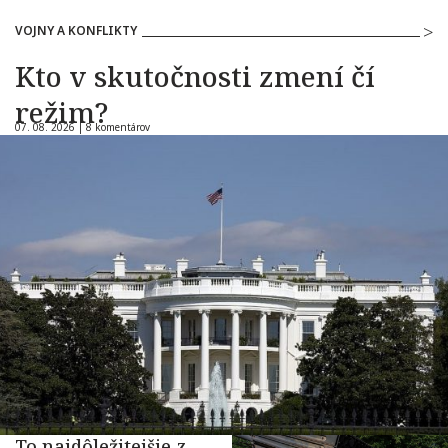
VOJNY A KONFLIKTY
Kto v skutočnosti zmení čí
režim?
07. 08. 2026 |
8 komentárov
To najdôležitejšie z