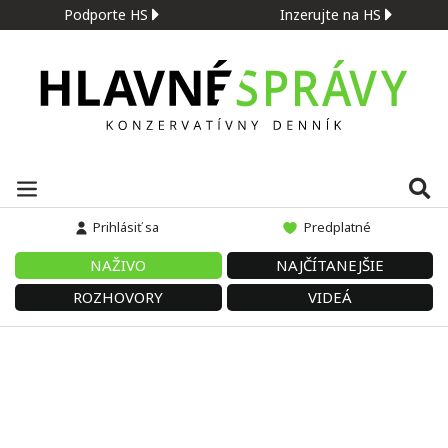
Podporte HS
Inzerujte na HS
Prihlásiť sa
Predplatné
NAŽIVO
NAJČÍTANEJŠIE
ROZHOVORY
VIDEÁ