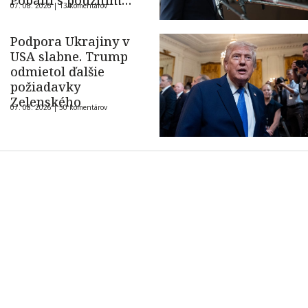
Pobaltí s použitím
07. 08. 2026 |
13 komentárov
ukrajinského dronu
Podpora Ukrajiny v
USA slabne. Trump
odmietol ďalšie
požiadavky
Zelenského
07. 08. 2026 |
50 komentárov