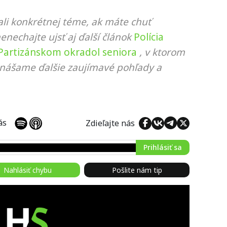
li konkrétnej téme, ak máte chuť
nenechajte ujsť aj ďalší článok
Polícia
 Partizánskom okradol seniora
, v ktorom
rinášame ďalšie zaujímavé pohľady a
 nás
Zdieľajte nás
Prihlásiť sa
Nahlásiť chybu
Pošlite nám tip