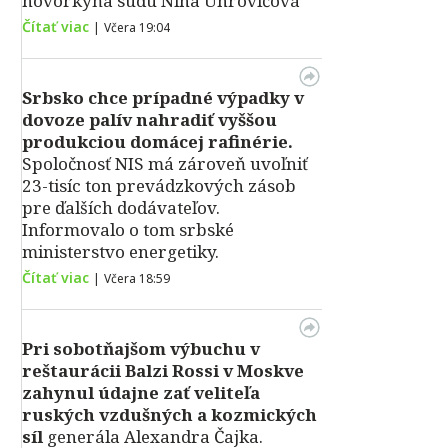
hovorkyňa súdu Nina Uhrovičová
Čítať viac
|
Včera 19:04
Srbsko chce prípadné výpadky v
dovoze palív nahradiť vyššou
produkciou domácej rafinérie.
Spoločnosť NIS má zároveň uvoľniť
23-tisíc ton prevádzkových zásob
pre ďalších dodávateľov.
Informovalo o tom srbské
ministerstvo energetiky.
Čítať viac
|
Včera 18:59
Pri sobotňajšom výbuchu v
reštaurácii Balzi Rossi v Moskve
zahynul údajne zať veliteľa
ruských vzdušných a kozmických
síl
generála Alexandra Čajka.