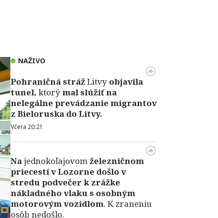
NAŽIVO
Pohraničná stráž
Litvy
objavila
tunel,
ktorý
mal slúžiť na
nelegálne prevádzanie migrantov
z Bieloruska do Litvy.
Včera 20:21
Na
jednokoľajovom
železničnom
priecestí v Lozorne došlo v
stredu podvečer k zrážke
nákladného vlaku s osobným
motorovým vozidlom
. K zraneniu
osôb nedošlo.