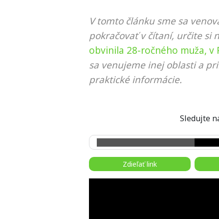
V tomto článku sme sa venova
pokračovať v čítaní, určite si 
obvinila 28-ročného muža, v
sa venujeme inej oblasti a p
praktické informácie.
Sledujte
Zdieľať link