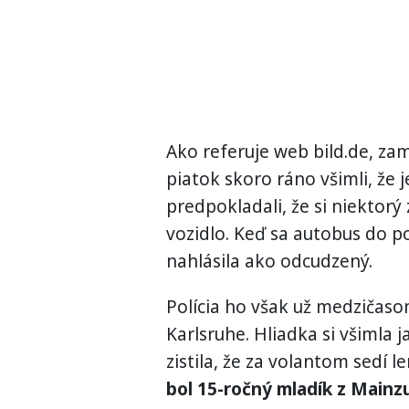
Ako referuje web bild.de, za
piatok skoro ráno všimli, že
predpokladali, že si niektor
vozidlo. Keď sa autobus do po
nahlásila ako odcudzený.
Polícia ho však už medzičas
Karlsruhe. Hliadka si všimla 
zistila, že za volantom sedí 
bol 15-ročný mladík z Main