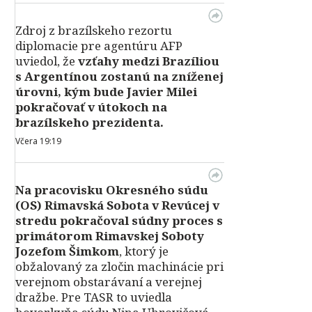
Zdroj z brazílskeho rezortu
diplomacie pre agentúru AFP
uviedol, že
vzťahy medzi Brazíliou
s Argentínou zostanú na zníženej
úrovni, kým bude Javier Milei
pokračovať v útokoch na
brazílskeho prezidenta.
Včera 19:19
Na pracovisku Okresného súdu
(OS) Rimavská Sobota v Revúcej v
stredu pokračoval súdny proces s
primátorom Rimavskej Soboty
Jozefom Šimkom
, ktorý je
obžalovaný za zločin machinácie pri
verejnom obstarávaní a verejnej
dražbe. Pre TASR to uviedla