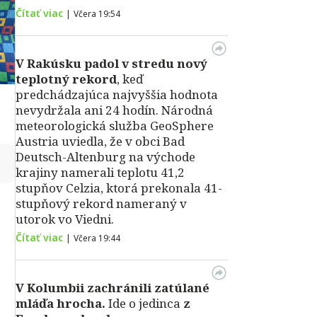
Čítať viac
|
Včera 19:54
V Rakúsku padol v stredu nový
teplotný rekord
, keď
predchádzajúca najvyššia hodnota
nevydržala ani 24 hodín. Národná
meteorologická služba GeoSphere
Austria uviedla, že v obci Bad
Deutsch-Altenburg na východe
↻
krajiny namerali teplotu 41,2
stupňov Celzia, ktorá prekonala 41-
stupňový rekord nameraný v
utorok vo Viedni.
Čítať viac
|
Včera 19:44
V Kolumbii zachránili zatúlané
mláďa hrocha.
Ide o jedinca
z