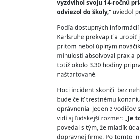
vyzdvihol svoju 14-ročnú pria
odviezol do školy,“
uviedol p
Podľa dostupných informácií c
Karlsruhe prekvapiť a urobiť 
pritom nebol úplným nováči
minulosti absolvoval prax a 
totiž okolo 3.30 hodiny pripr
naštartované.
Hoci incident skončil bez ne
bude čeliť trestnému konaniu
oprávnenia. Jeden z vodičov s
vidí aj ľudskejší rozmer:
„Je t
povedal s tým, že mladík úda
dopravnej firme. Po tomto in