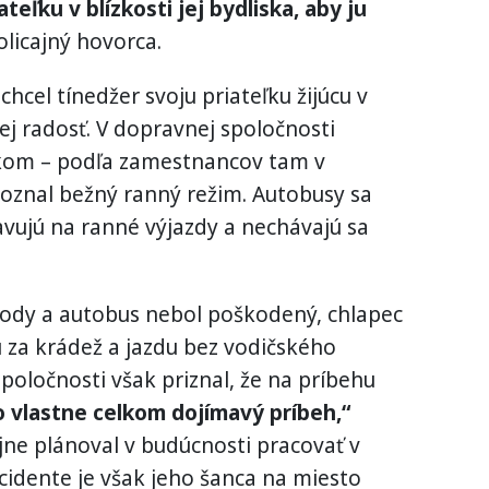
teľku v blízkosti jej bydliska, aby ju
olicajný hovorca.
hcel tínedžer svoju priateľku žijúcu v
jej radosť. V dopravnej spoločnosti
kom – podľa zamestnancov tam v
poznal bežný ranný režim. Autobusy sa
avujú na ranné výjazdy a nechávajú sa
hody a autobus nebol poškodený, chlapec
 za krádež a jazdu bez vodičského
poločnosti však priznal, že na príbehu
o vlastne celkom dojímavý príbeh,“
jne plánoval v budúcnosti pracovať v
cidente je však jeho šanca na miesto