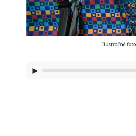
Ilustračné fot
▶