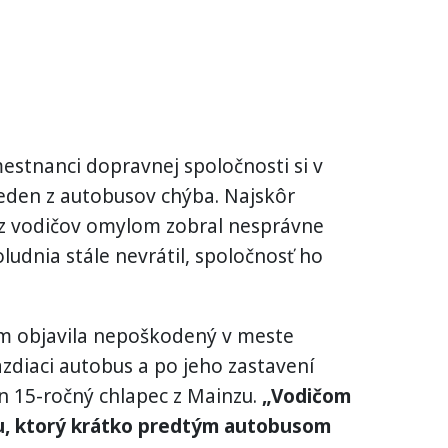
mestnanci dopravnej spoločnosti si v
 jeden z autobusov chýba. Najskôr
ý z vodičov omylom zobral nesprávne
ludnia stále nevrátil, spoločnosť ho
om objavila nepoškodený v meste
jazdiaci autobus a po jeho zastavení
len 15-ročný chlapec z Mainzu.
„Vodičom
zu, ktorý krátko predtým autobusom