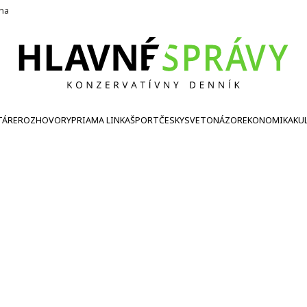
ína
TÁRE
ROZHOVORY
PRIAMA LINKA
ŠPORT
ČESKY
SVETONÁZOR
EKONOMIKA
KU