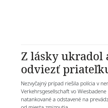
Z lásky ukradol 
odviezť priateľk
Nezvyčajný prípad riešila polícia v 
Verkehrsgesellschaft vo Wiesbadene z
natankované a odstavené na prevádzk
od miesta zmiznutia