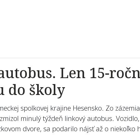
autobus. Len 15-ročn
u do školy
nemeckej spolkovej krajine Hesensko. Zo zázem
mizol minulý týždeň linkový autobus. Vozidlo,
ovom dvore, sa podarilo nájsť až o niekoľko h