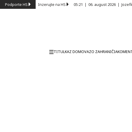
Podporte HS
Inzerujte na HS
05:21
|
06. august 2026
|
Jozef
TITULKA
Z DOMOVA
ZO ZAHRANIČIA
KOMEN