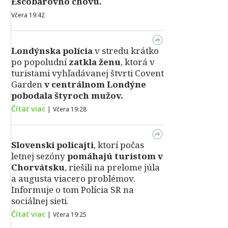
Escobarovho chovu.
Včera 19:42
Londýnska polícia
v stredu krátko
po popoludní
zatkla ženu
, ktorá v
turistami vyhľadávanej štvrti Covent
Garden
v centrálnom Londýne
pobodala štyroch mužov.
Čítať viac
|
Včera 19:28
Slovenskí policajti
, ktorí počas
letnej sezóny
pomáhajú turistom v
Chorvátsku
, riešili na prelome júla
a augusta viacero problémov.
Informuje o tom Polícia SR na
sociálnej sieti.
Čítať viac
|
Včera 19:25