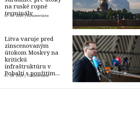
na ruské ropné
terminály
07. 08. 2026 |
67 komentárov
Litva varuje pred
zinscenovaným
útokom Moskvy na
kritickú
infraštruktúru v
Pobaltí s použitím
07. 08. 2026 |
13 komentárov
ukrajinského dronu