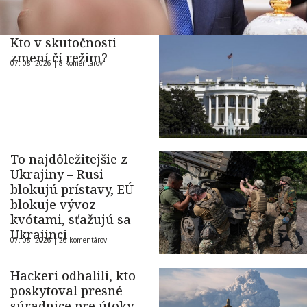
Kto v skutočnosti
zmení čí režim?
07. 08. 2026 |
8 komentárov
To najdôležitejšie z
Ukrajiny – Rusi
blokujú prístavy, EÚ
blokuje vývoz
kvótami, sťažujú sa
Ukrajinci
07. 08. 2026 |
26 komentárov
Hackeri odhalili, kto
poskytoval presné
súradnice pre útoky