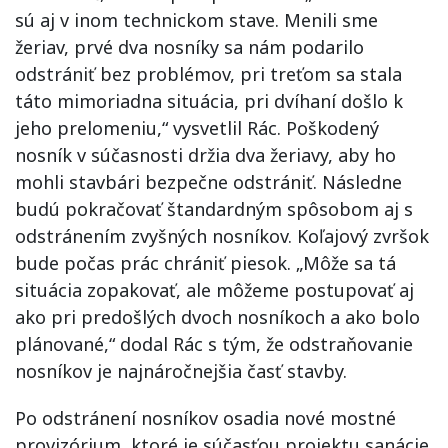
sú aj v inom technickom stave. Menili sme
žeriav, prvé dva nosníky sa nám podarilo
odstrániť bez problémov, pri treťom sa stala
táto mimoriadna situácia, pri dvíhaní došlo k
jeho prelomeniu,“ vysvetlil Rác. Poškodený
nosník v súčasnosti držia dva žeriavy, aby ho
mohli stavbári bezpečne odstrániť. Následne
budú pokračovať štandardným spôsobom aj s
odstránením zvyšných nosníkov. Koľajový zvršok
bude počas prác chrániť piesok. „Môže sa tá
situácia zopakovať, ale môžeme postupovať aj
ako pri predošlých dvoch nosníkoch a ako bolo
plánované,“ dodal Rác s tým, že odstraňovanie
nosníkov je najnáročnejšia časť stavby.
Po odstránení nosníkov osadia nové mostné
provizórium, ktoré je súčasťou projektu sanácie