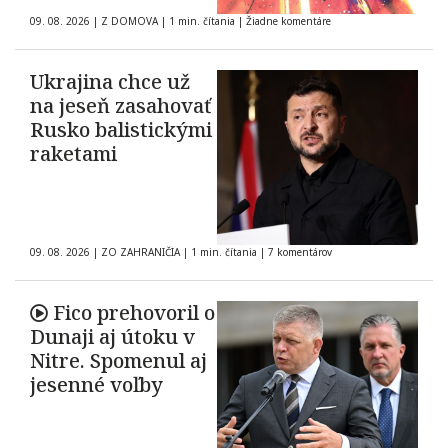
09. 08. 2026
|
Z DOMOVA
|
1 min. čítania
|
Žiadne komentáre
Ukrajina chce už
na jeseň zasahovať
Rusko balistickými
raketami
09. 08. 2026
|
ZO ZAHRANIČIA
|
1 min. čítania
|
7 komentárov
Fico prehovoril o
Dunaji aj útoku v
Nitre. Spomenul aj
jesenné voľby