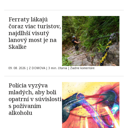
Ferraty lákajú
čoraz viac turistov,
najdlhší visutý
lanový most je na
Skalke
09. 08. 2026
|
Z DOMOVA
|
3 min. čítania
|
Žiadne komentáre
Polícia vyzýva
mladých, aby boli
opatrní v súvislosti
s požívaním
alkoholu