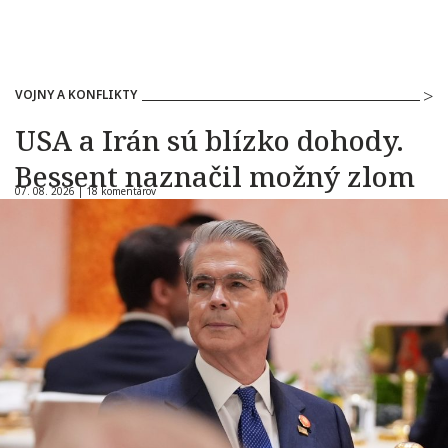
VOJNY A KONFLIKTY
USA a Irán sú blízko dohody.
Bessent naznačil možný zlom
07. 08. 2026 |
18 komentárov