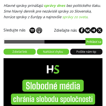
Hlavné správy prinášajú
správy dnes
bez politického tlaku.
Sme hlavný denník pre nezávislé správy zo Slovenska,
horúce správy z Európy a najnovšie
správy zo sveta
.
Sledujte nás
Zdieľajte nás
Prihlásiť sa
Zdieľať link
Nahlásiť chybu
Pošlite nám tip