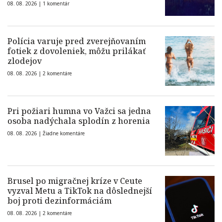
08. 08. 2026 |
1 komentár
Polícia varuje pred zverejňovaním
fotiek z dovoleniek, môžu prilákať
zlodejov
08. 08. 2026 |
2 komentáre
Pri požiari humna vo Važci sa jedna
osoba nadýchala splodín z horenia
08. 08. 2026 |
Žiadne komentáre
Brusel po migračnej kríze v Ceute
vyzval Metu a TikTok na dôslednejší
boj proti dezinformáciám
08. 08. 2026 |
2 komentáre