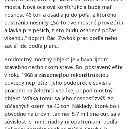
mosta. Nová oceľová konštrukcia bude mať
nosnosť 46 ton a osadia ju do poľa, z ktorého
odstránia nosníky. „Sú to dve mostné provizória
a lávka pre peších, tieto budú osadené počas
víkendu,“ doplnil Rác. Zvyšok prác podľa neho
zatiaľ ide podľa plánu.
Predmetný mostný objekt je v havarijnom
stavebno-technickom stave. Bol postavený ešte
v roku 1968 a zásadnejšou rekonštrukciou
odvtedy neprešiel. Jeho podopretie súvisí s
prácami na železnici vedúcej popod mostný
objekt. Vďaka tomu sa jeho nosnosť zvýši zo
súčasných osem na 46 ton. Náklady, ktoré boli
pôvodne na úrovni takmer 5,7 milióna eur, sa v
súvislosti s mimoriadnymi opatreniami podľa