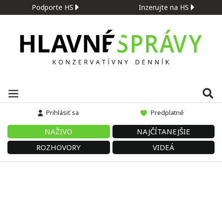
Podporte HS
Inzerujte na HS
Prihlásiť sa
Predplatné
NAŽIVO
NAJČÍTANEJŠIE
ROZHOVORY
VIDEÁ