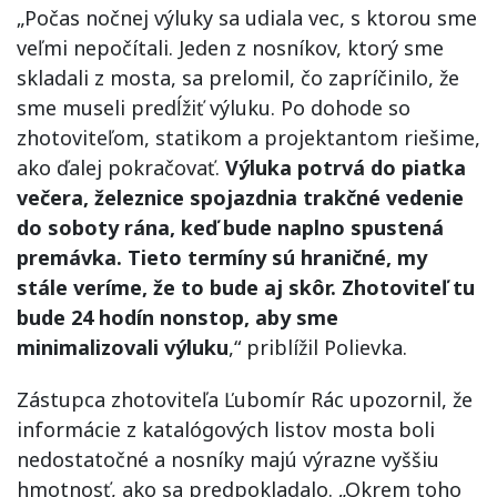
„Počas nočnej výluky sa udiala vec, s ktorou sme
veľmi nepočítali. Jeden z nosníkov, ktorý sme
skladali z mosta, sa prelomil, čo zapríčinilo, že
sme museli predĺžiť výluku. Po dohode so
zhotoviteľom, statikom a projektantom riešime,
ako ďalej pokračovať.
Výluka potrvá do piatka
večera, železnice spojazdnia trakčné vedenie
do soboty rána, keď bude naplno spustená
premávka. Tieto termíny sú hraničné, my
stále veríme, že to bude aj skôr. Zhotoviteľ tu
bude 24 hodín nonstop, aby sme
minimalizovali výluku
,“ priblížil Polievka.
Zástupca zhotoviteľa Ľubomír Rác upozornil, že
informácie z katalógových listov mosta boli
nedostatočné a nosníky majú výrazne vyššiu
hmotnosť, ako sa predpokladalo. „Okrem toho