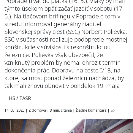
Poprade trvať do piatka (16. 5.). Vlaky by mali
týmto úsekom opäť začať jazdiť v sobotu (17.
5.). Na tlačovom brífingu v Poprade o tom v
stredu informoval generálny riaditeľ
Slovenskej správy ciest (SSC) Norbert Polievka.
SSC v súčasnosti realizuje podopretie mostnej
konštrukcie v súvislosti s rekonštrukciou
železnice. Polievka však ubezpečil, že
vzniknutý problém by nemal ohroziť termín
dokončenia prác. Dopravu na ceste I/18, na
ktorej sa most ponad železnicu nachádza, by
tak mali znovu obnoviť v pondelok 19. mája
HS / TASR
14. 05. 2025
|
Z domova
|
3 min. čítania
|
Žiadne komentáre
|