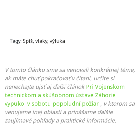
Tagy:
Spiš
,
vlaky
,
výluka
V tomto článku sme sa venovali konkrétnej téme,
ak máte chuť pokračovať v čítaní, určite si
nenechajte ujsť aj ďalší článok
Pri Vojenskom
technickom a skúšobnom ústave Záhorie
vypukol v sobotu popoludní požiar
, v ktorom sa
venujeme inej oblasti a prinášame ďalšie
zaujímavé pohľady a praktické informácie.