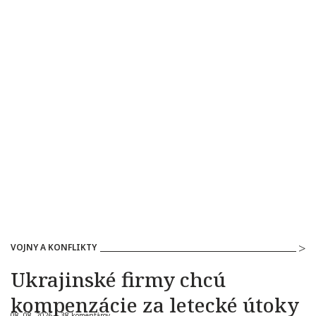
VOJNY A KONFLIKTY
Ukrajinské firmy chcú
kompenzácie za letecké útoky
08. 08. 2026 |
38 komentárov