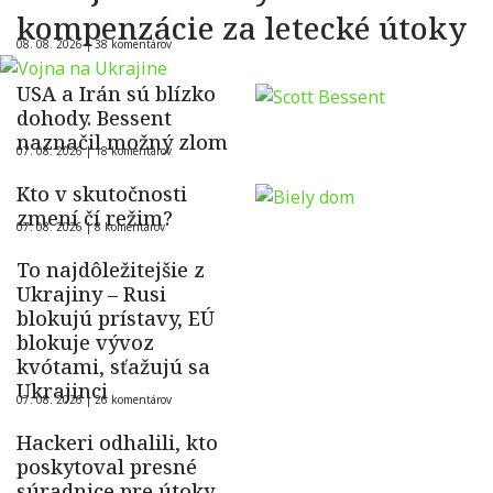
kompenzácie za letecké útoky
08. 08. 2026 |
38 komentárov
USA a Irán sú blízko
dohody. Bessent
naznačil možný zlom
07. 08. 2026 |
18 komentárov
Kto v skutočnosti
zmení čí režim?
07. 08. 2026 |
8 komentárov
To najdôležitejšie z
Ukrajiny – Rusi
blokujú prístavy, EÚ
blokuje vývoz
kvótami, sťažujú sa
Ukrajinci
07. 08. 2026 |
26 komentárov
Hackeri odhalili, kto
poskytoval presné
súradnice pre útoky