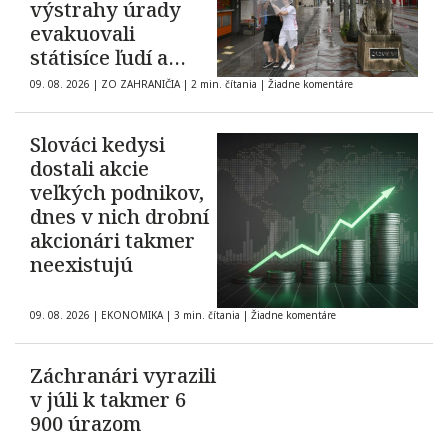
výstrahy úrady
evakuovali
státisíce ľudí a
zrušili tisícky letov
09. 08. 2026
|
ZO ZAHRANIČIA
|
2 min. čítania
|
Žiadne komentáre
Slováci kedysi
dostali akcie
veľkých podnikov,
dnes v nich drobní
akcionári takmer
neexistujú
09. 08. 2026
|
EKONOMIKA
|
3 min. čítania
|
Žiadne komentáre
Záchranári vyrazili
v júli k takmer 6
900 úrazom