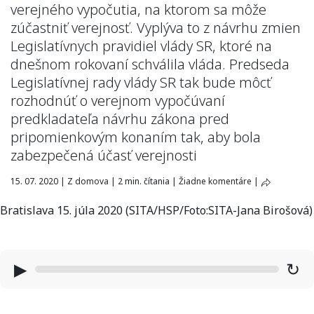
verejného vypočutia, na ktorom sa môže
zúčastniť verejnosť. Vyplýva to z návrhu zmien
Legislatívnych pravidiel vlády SR, ktoré na
dnešnom rokovaní schválila vláda. Predseda
Legislatívnej rady vlády SR tak bude môcť
rozhodnúť o verejnom vypočúvaní
predkladateľa návrhu zákona pred
pripomienkovým konaním tak, aby bola
zabezpečená účasť verejnosti
15. 07. 2020
|
Z domova
|
2 min. čítania
|
Žiadne komentáre
|
Bratislava 15. júla 2020 (SITA/HSP/Foto:SITA-Jana Birošová)
▶
↻