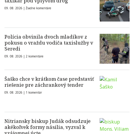
taxikár pod vplyvom drog
09. 08. 2026 |
Žiadne komentáre
Polícia obvinila dvoch mladíkov z
pokusu o vraždu vodiča taxislužby v
Seredi
09. 08. 2026 |
2 komentáre
Šaško chce v krátkom čase predstaviť
riešenie pre záchrankový tender
09. 08. 2026 |
1 komentár
Nitriansky biskup Judák odsudzuje
akékoľvek formy násilia, vyzval k
vzájomnej úcte