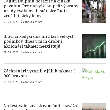
Tajfún Dolphin dorazil na čínsku
pevninu. Pre najvyšší stupeň výstrahy
úrady evakuovali státisíce ľudí a
zrušili tisícky letov
09. 08. 2026 |
Žiadne komentáre
Slováci kedysi dostali akcie veľkých
podnikov, dnes v nich drobní
akcionári takmer neexistujú
09. 08. 2026 |
Žiadne komentáre
Záchranári vyrazili v júli k takmer 6
900 úrazom
09. 08. 2026 |
Žiadne komentáre
Na festivale Lovestream ľudí rozvážal