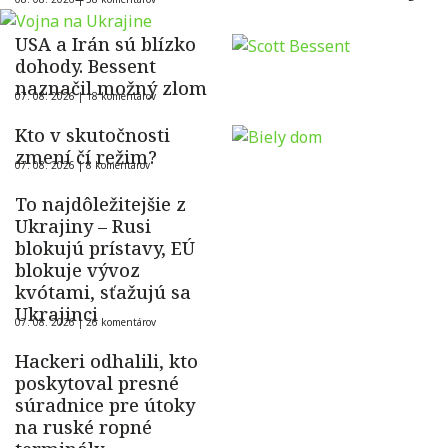
USA a Irán sú blízko
dohody. Bessent
naznačil možný zlom
07. 08. 2026 |
18 komentárov
Kto v skutočnosti
zmení čí režim?
07. 08. 2026 |
8 komentárov
To najdôležitejšie z
Ukrajiny – Rusi
blokujú prístavy, EÚ
blokuje vývoz
kvótami, sťažujú sa
Ukrajinci
07. 08. 2026 |
26 komentárov
Hackeri odhalili, kto
poskytoval presné
súradnice pre útoky
na ruské ropné