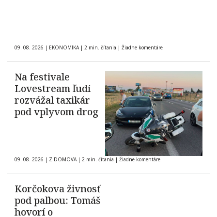
09. 08. 2026
|
EKONOMIKA
|
2 min. čítania
|
Žiadne komentáre
Na festivale
Lovestream ľudí
rozvážal taxikár
pod vplyvom drog
09. 08. 2026
|
Z DOMOVA
|
2 min. čítania
|
Žiadne komentáre
Korčokova živnosť
pod paľbou: Tomáš
hovorí o