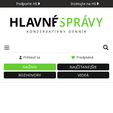
Podporte HS
Inzerujte na HS
Prihlásiť sa
Predplatné
NAŽIVO
NAJČÍTANEJŠIE
ROZHOVORY
VIDEÁ