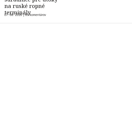
na ruské ropné
terminály
07. 08. 2026 |
69 komentárov