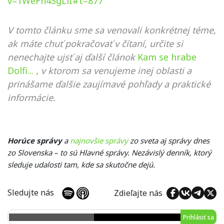
v=1WeFn4SgLiI#t=877
V tomto článku sme sa venovali konkrétnej téme,
ak máte chuť pokračovať v čítaní, určite si
nenechajte ujsť aj ďalší článok
Kam se hrabe
Dolfi...
, v ktorom sa venujeme inej oblasti a
prinášame ďalšie zaujímavé pohľady a praktické
informácie.
Horúce správy
a
najnovšie správy
zo sveta aj správy dnes
zo Slovenska – to sú Hlavné správy. Nezávislý denník, ktorý
sleduje udalosti tam, kde sa skutočne dejú.
Sledujte nás
Zdieľajte nás
Prihlásiť sa