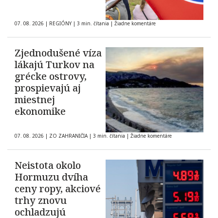
07. 08. 2026
|
REGIÓNY
|
3 min. čítania
|
Žiadne komentáre
Zjednodušené víza
lákajú Turkov na
grécke ostrovy,
prospievajú aj
miestnej
ekonomike
07. 08. 2026
|
ZO ZAHRANIČIA
|
3 min. čítania
|
Žiadne komentáre
Neistota okolo
Hormuzu dvíha
ceny ropy, akciové
trhy znovu
ochladzujú