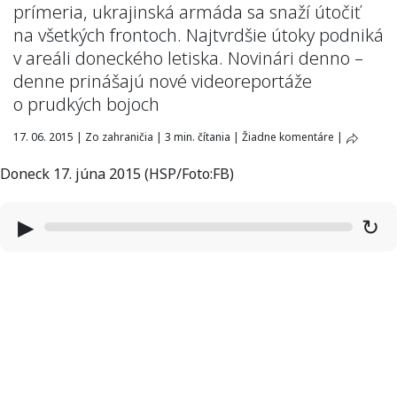
prímeria, ukrajinská armáda sa snaží útočiť
na všetkých frontoch. Najtvrdšie útoky podniká
v areáli doneckého letiska. Novinári denno –
denne prinášajú nové videoreportáže
o prudkých bojoch
17. 06. 2015
|
Zo zahraničia
|
3 min. čítania
|
Žiadne komentáre
|
Doneck 17. júna 2015 (HSP/Foto:FB)
▶
↻