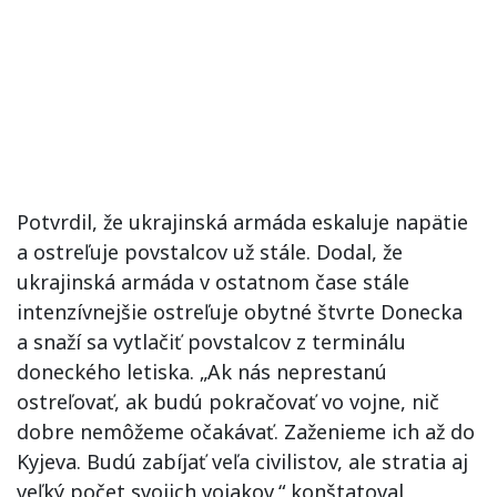
Potvrdil, že ukrajinská armáda eskaluje napätie
a ostreľuje povstalcov už stále. Dodal, že
ukrajinská armáda v ostatnom čase stále
intenzívnejšie ostreľuje obytné štvrte Donecka
a snaží sa vytlačiť povstalcov z terminálu
doneckého letiska. „Ak nás neprestanú
ostreľovať, ak budú pokračovať vo vojne, nič
dobre nemôžeme očakávať. Zaženieme ich až do
Kyjeva. Budú zabíjať veľa civilistov, ale stratia aj
veľký počet svojich vojakov,“ konštatoval