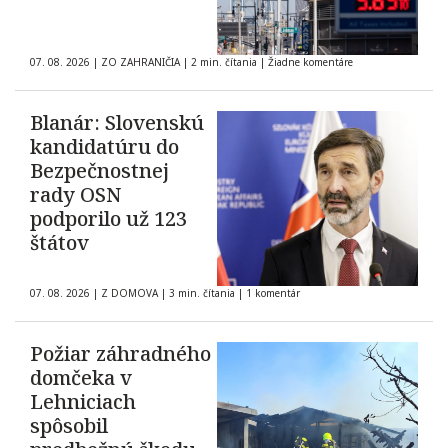
07. 08. 2026
|
ZO ZAHRANIČIA
|
2 min. čítania
|
Žiadne komentáre
Blanár: Slovenskú
kandidatúru do
Bezpečnostnej
rady OSN
podporilo už 123
štátov
07. 08. 2026
|
Z DOMOVA
|
3 min. čítania
|
1 komentár
Požiar záhradného
domčeka v
Lehniciach
spôsobil