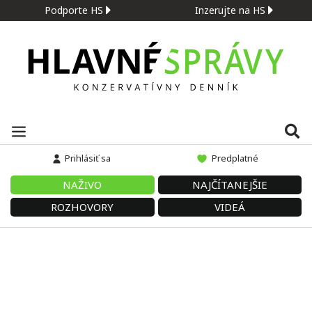
Podporte HS
Inzerujte na HS
Prihlásiť sa
Predplatné
NAŽIVO
NAJČÍTANEJŠIE
ROZHOVORY
VIDEÁ