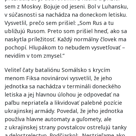
sem z Moskvy. Bojuje od jeseni. Bol v Luhansku,
v súčasnosti sa nachádza na doneckom letisku.
Vysvetlil, prečo sem prišiel: „Som Rus a tu
ubližujú Rusom. Preto som prišiel hneď, ako sa
naskytla príležitosť. Každý normálny človek ma
pochopí. Hlupákom to nebudem vysvetľovať –
nevidím v tom zmysel.“
Veliteľ čaty bataliónu Somálsko s krycím
menom Fiksa novinárovi vysvetlil, že jeho
jednotka sa nachádza v termináli doneckého
letiska a jej hlavnou úlohou je odpovedať na
paľbu nepriateľa a likvidovať palebné pozície
ukrajinskej armády. Povedal, že jeho jednotka
používa hlavne automaty a guľomety, ale
z ukrajinskej strany povstalcov ostreľujú tanky
a delostrelectvo. Podčiarkol: „Nestrieľame ako