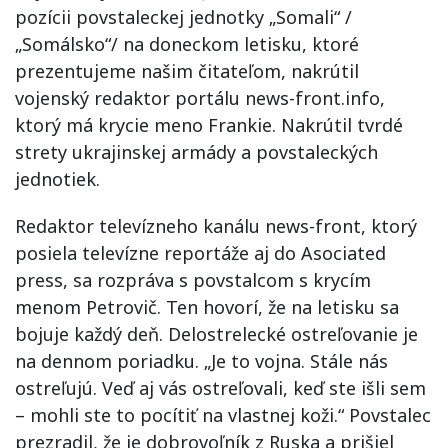
pozícii povstaleckej jednotky „Somali“ /
„Somálsko“/ na doneckom letisku, ktoré
prezentujeme našim čitateľom, nakrútil
vojenský redaktor portálu news-front.info,
ktorý má krycie meno Frankie. Nakrútil tvrdé
strety ukrajinskej armády a povstaleckých
jednotiek.
Redaktor televízneho kanálu news-front, ktorý
posiela televízne reportáže aj do Asociated
press, sa rozpráva s povstalcom s krycím
menom Petrovič. Ten hovorí, že na letisku sa
bojuje každý deň. Delostrelecké ostreľovanie je
na dennom poriadku. „Je to vojna. Stále nás
ostreľujú. Veď aj vás ostreľovali, keď ste išli sem
– mohli ste to pocítiť na vlastnej koži.“ Povstalec
prezradil, že je dobrovoľník z Ruska a prišiel