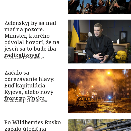
Zelenskyj by sa mal
mať na pozore.
Minister, ktorého
odvolal hovorí, že na
jeseň sa to bude iba
radikalizovať
07. 08. 2026 |
5 komentárov
Začalo sa
odrezávanie hlavy:
Buď kapitulácia
Kyjeva, alebo nový
front vo Fínsku
06. 08. 2026 |
178 komentárov
Po Wildberries Rusko
začalo útočiť na