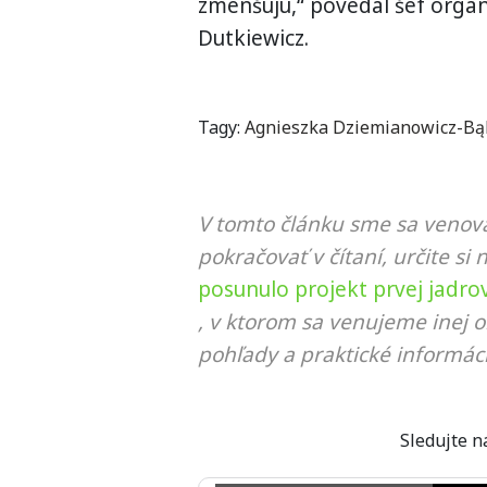
zmenšujú,“ povedal šéf organ
Dutkiewicz.
Tagy:
Agnieszka Dziemianowicz-Bą
V tomto článku sme sa venova
pokračovať v čítaní, určite si 
posunulo projekt prvej jadrov
, v ktorom sa venujeme inej o
pohľady a praktické informáci
Sledujte