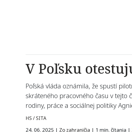
V Poľsku otestu
Poľská vláda oznámila, že spustí pil
skráteného pracovného času v tejto č
rodiny, práce a sociálnej politiky A
HS / SITA
24. 06. 2025
|
Zo zahraničia
|
1 min. čítania
|