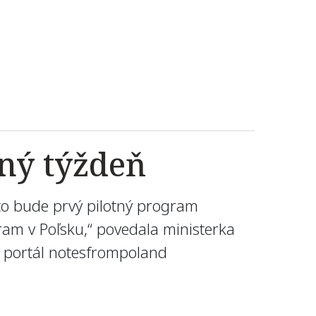
ný týždeň
oto bude prvý pilotný program
gram v Poľsku,“ povedala ministerka
m portál notesfrompoland