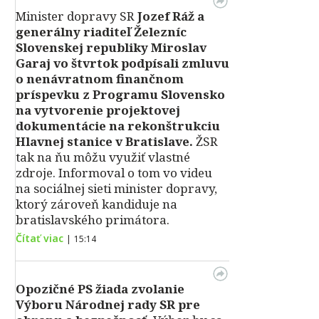
Minister dopravy SR
Jozef Ráž a
generálny riaditeľ Železníc
Slovenskej republiky Miroslav
Garaj vo štvrtok podpísali zmluvu
o nenávratnom finančnom
príspevku z Programu Slovensko
na vytvorenie projektovej
dokumentácie na rekonštrukciu
Hlavnej stanice v Bratislave.
ŽSR
tak na ňu môžu využiť vlastné
zdroje. Informoval o tom vo videu
na sociálnej sieti minister dopravy,
ktorý zároveň kandiduje na
bratislavského primátora.
Čítať viac
|
15:14
Opozičné PS žiada zvolanie
Výboru Národnej rady SR pre