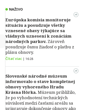
NAŽIVO
Európska komisia monitoruje
situáciu a posudzuje všetky
vznesené obavy týkajúce sa
vládnych uznesení k zonáciám
↻
národných parkov.
Zároveň
posudzuje ôsmu žiadosť o platbu z
plánu obnovy.
Čítať viac
|
16:28
Slovenské národné múzeum
informovalo o stave kompletnej
obnovy vyhoreného Hradu
Krásna Hôrka.
Múzeum priblížilo,
že po vyhodnotení technických
súvislostí medzi časťami areálu sa
pripravuje dokončenie obnovy ako