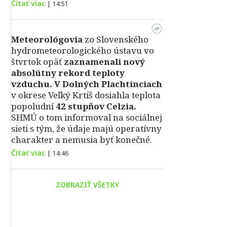
Čítať viac
|
14:51
Meteorológovia
zo Slovenského
hydrometeorologického ústavu vo
štvrtok opäť
zaznamenali nový
absolútny rekord teploty
vzduchu.
V Dolných Plachtinciach
v okrese Veľký Krtíš dosiahla teplota
popoludní
42 stupňov Celzia.
SHMÚ o tom informoval na sociálnej
sieti s tým, že údaje majú operatívny
charakter a nemusia byť konečné.
Čítať viac
|
14:46
ZOBRAZIŤ VŠETKY