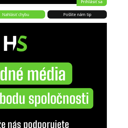
Prihlásiť sa
Nahlásiť chybu
Pošlite nám tip