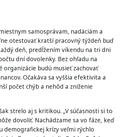
miestnym samosprávam, nadáciám a
e otestovať kratší pracovný týždeň buď
aždý deň, predĺžením víkendu na tri dni
počtu dní dovolenky. Bez ohľadu na
é organizácie budú musieť zachovať
nancov. Očakáva sa vyššia efektivita a
ší počet chýb a nehôd a zníženie
 strelo aj s kritikou. „V súčasnosti si to
ôže dovoliť. Nachádzame sa vo fáze, keď
u demografickej krízy veľmi rýchlo