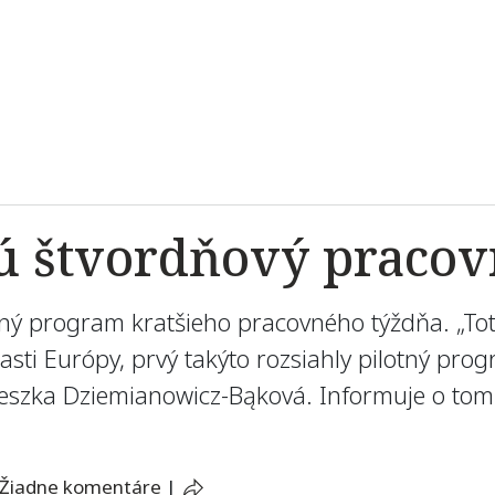
jú štvordňový pracov
otný program kratšieho pracovného týždňa. „T
asti Európy, prvý takýto rozsiahly pilotný pro
gnieszka Dziemianowicz-Bąková. Informuje o to
Žiadne komentáre
|