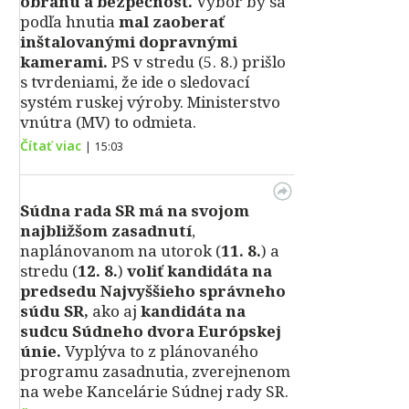
obranu a bezpečnosť.
Výbor by sa
podľa hnutia
mal zaoberať
inštalovanými dopravnými
kamerami.
PS v stredu (5. 8.) prišlo
s tvrdeniami, že ide o sledovací
systém ruskej výroby. Ministerstvo
vnútra (MV) to odmieta.
Čítať viac
|
15:03
Súdna rada SR má na svojom
najbližšom zasadnutí
,
naplánovanom na utorok (
11. 8.
) a
stredu (
12. 8.
)
voliť kandidáta na
predsedu Najvyššieho správneho
súdu SR,
ako aj
kandidáta na
sudcu Súdneho dvora Európskej
únie.
Vyplýva to z plánovaného
programu zasadnutia, zverejnenom
na webe Kancelárie Súdnej rady SR.