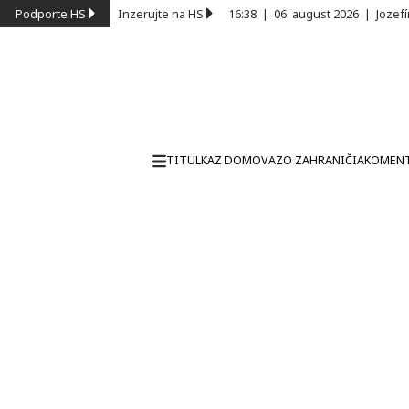
Podporte HS
Inzerujte na HS
16:38
|
06. august 2026
|
Jozef
TITULKA
Z DOMOVA
ZO ZAHRANIČIA
KOMEN