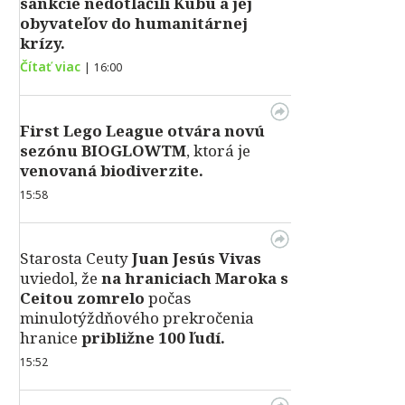
sankcie nedotlačili Kubu a jej
obyvateľov do humanitárnej
krízy.
Čítať viac
|
16:00
First Lego League otvára novú
sezónu BIOGLOWTM
, ktorá je
venovaná biodiverzite.
15:58
Starosta Ceuty
Juan Jesús Vivas
uviedol, že
na hraniciach Maroka s
Ceitou zomrelo
počas
minulotýždňového prekročenia
hranice
približne 100 ľudí.
15:52