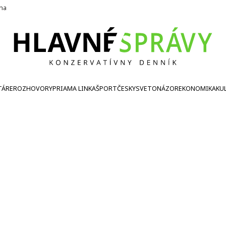
ína
TÁRE
ROZHOVORY
PRIAMA LINKA
ŠPORT
ČESKY
SVETONÁZOR
EKONOMIKA
KU