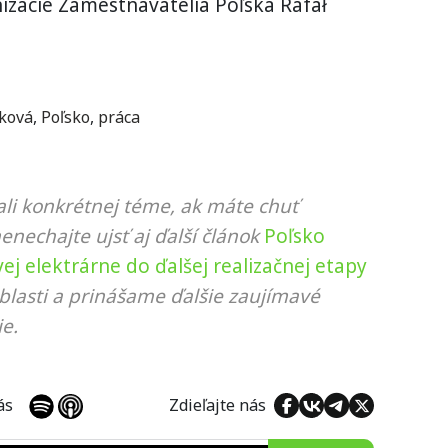
izácie Zamestnávatelia Poľska Rafał
ková
,
Poľsko
,
práca
li konkrétnej téme, ak máte chuť
nenechajte ujsť aj ďalší článok
Poľsko
ej elektrárne do ďalšej realizačnej etapy
blasti a prinášame ďalšie zaujímavé
e.
 nás
Zdieľajte nás