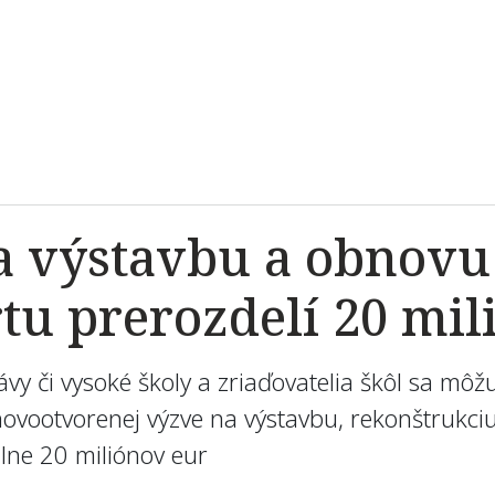
a výstavbu a obnovu
tu prerozdelí 20 mil
ávy či vysoké školy a zriaďovatelia škôl sa mô
ovootvorenej výzve na výstavbu, rekonštrukci
lne 20 miliónov eur