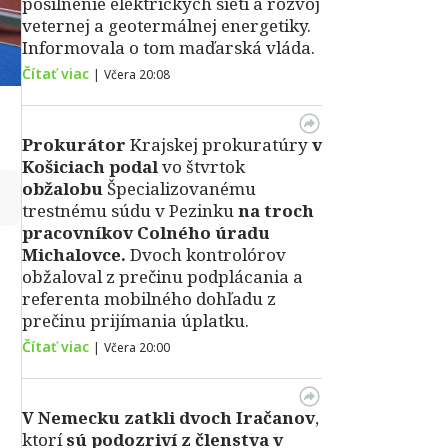
posilnenie elektrických sietí a rozvoj
veternej a geotermálnej energetiky.
Informovala o tom maďarská vláda.
Čítať viac
|
Včera 20:08
Prokurátor
Krajskej prokuratúry
v
Košiciach podal
vo štvrtok
obžalobu
Špecializovanému
↻
trestnému súdu v Pezinku
na troch
pracovníkov Colného úradu
Michalovce.
Dvoch kontrolórov
obžaloval z prečinu podplácania a
referenta mobilného dohľadu z
prečinu prijímania úplatku.
Čítať viac
|
Včera 20:00
V Nemecku zatkli dvoch Iračanov
,
ktorí
sú podozriví z členstva v