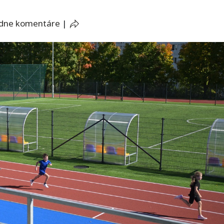
adne komentáre
|