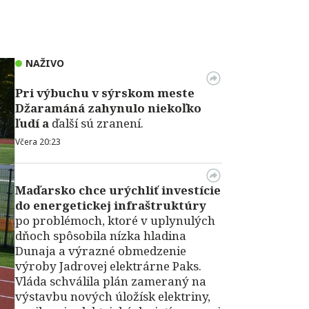
NAŽIVO
Pri výbuchu v
sýrskom meste
Džaramáná zahynulo niekoľko
ľudí a
ďalší sú zranení.
Včera 20:23
Maďarsko chce urýchliť investície
do energetickej infraštruktúry
po problémoch, ktoré v uplynulých
dňoch spôsobila nízka hladina
Dunaja a výrazné obmedzenie
výroby Jadrovej elektrárne Paks.
Vláda schválila plán zameraný na
výstavbu nových úložísk elektriny,