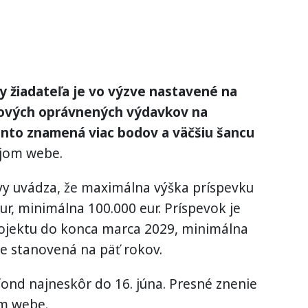
y žiadateľa je vo výzve nastavené na
kových oprávnených výdavkov na
ento znamená viac bodov a väčšiu šancu
ojom webe.
vy uvádza, že maximálna výška príspevku
eur, minimálna 100.000 eur. Príspevok je
rojektu do konca marca 2029, minimálna
je stanovená na päť rokov.
ond najneskôr do 16. júna. Presné znenie
om webe.