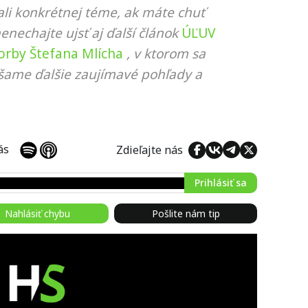
li konkrétnej téme, ak máte chuť
nenechajte ujsť aj ďalší článok
ÚĽUV
orby Štefana Mlícha
, v ktorom sa
ášame ďalšie zaujímavé pohľady a
 nás
Zdieľajte nás
Prihlásiť sa
Nahlásiť chybu
Pošlite nám tip