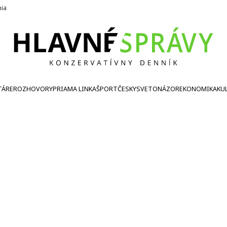
nia
TÁRE
ROZHOVORY
PRIAMA LINKA
ŠPORT
ČESKY
SVETONÁZOR
EKONOMIKA
KU