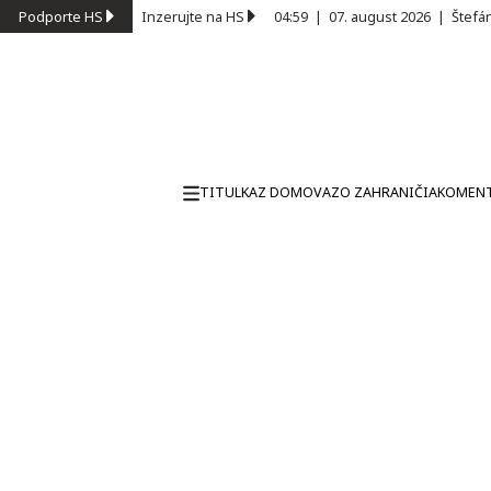
Podporte HS
Inzerujte na HS
04:59
|
07. august 2026
|
Štefá
TITULKA
Z DOMOVA
ZO ZAHRANIČIA
KOMEN