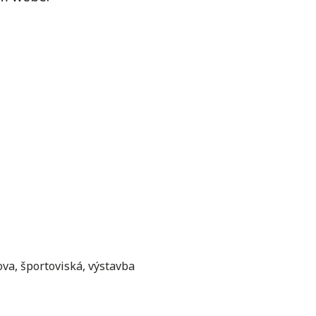
ova
,
športoviská
,
výstavba