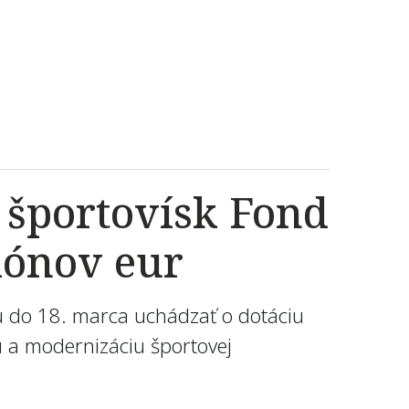
 športovísk Fond
iónov eur
žu do 18. marca uchádzať o dotáciu
u a modernizáciu športovej