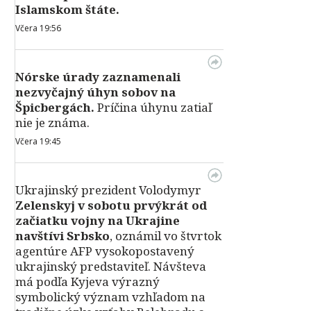
Islamskom štáte.
Včera 19:56
Nórske úrady zaznamenali
nezvyčajný úhyn sobov na
Špicbergách.
Príčina úhynu zatiaľ
nie je známa.
Včera 19:45
Ukrajinský prezident Volodymyr
Zelenskyj v sobotu prvýkrát od
začiatku vojny na Ukrajine
navštívi Srbsko
, oznámil vo štvrtok
agentúre AFP vysokopostavený
ukrajinský predstaviteľ. Návšteva
má podľa Kyjeva výrazný
symbolický význam vzhľadom na