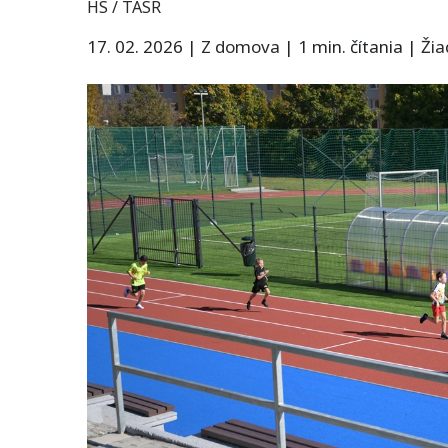
HS / TASR
17. 02. 2026
|
Z domova
|
1 min. čítania
|
Ži