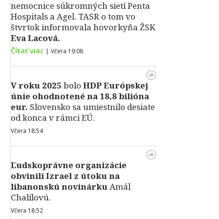
nemocnice súkromných sietí Penta
Hospitals a Agel. TASR o tom vo
štvrtok informovala hovorkyňa ŽSK
Eva Lacová.
Čítať viac
|
Včera 19:08
V roku 2025
bolo
HDP
Európskej
únie ohodnotené na 18,8 bilióna
eur.
Slovensko sa umiestnilo desiate
od konca v rámci EÚ.
Včera 18:54
Ľudskoprávne organizácie
obvinili Izrael z útoku na
libanonskú novinárku
Amál
Chalílovú.
Včera 18:52