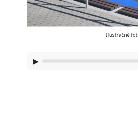
Ilustračné fot
▶