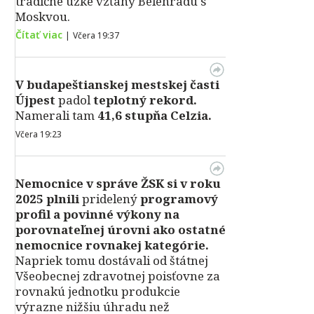
tradične úzke vzťahy Belehradu s
Moskvou.
Čítať viac
|
Včera 19:37
V
budapeštianskej mestskej časti
Újpest
padol
teplotný rekord.
Namerali tam
41,6 stupňa Celzia.
Včera 19:23
Nemocnice v správe ŽSK si v roku
2025 plnili
pridelený
programový
profil a povinné výkony na
porovnateľnej úrovni ako ostatné
nemocnice rovnakej kategórie.
Napriek tomu dostávali od štátnej
Všeobecnej zdravotnej poisťovne za
rovnakú jednotku produkcie
výrazne nižšiu úhradu než