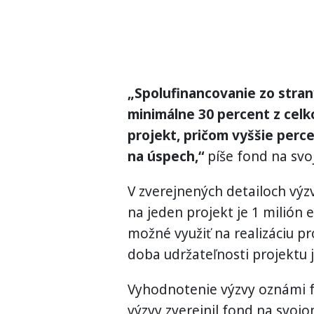
„Spolufinancovanie zo stran
minimálne 30 percent z cel
projekt, pričom vyššie perc
na úspech,“
píše fond na sv
V zverejnených detailoch výz
na jeden projekt je 1 milión 
možné využiť na realizáciu p
doba udržateľnosti projektu 
Vyhodnotenie výzvy oznámi f
výzvy zverejnil fond na svoj