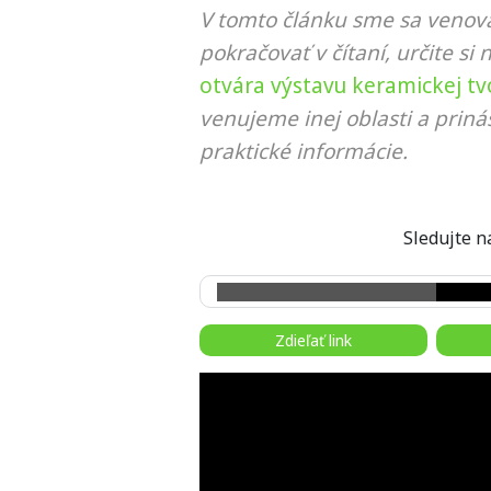
V tomto článku sme sa venova
pokračovať v čítaní, určite si 
otvára výstavu keramickej tv
venujeme inej oblasti a prin
praktické informácie.
Sledujte
Zdieľať link