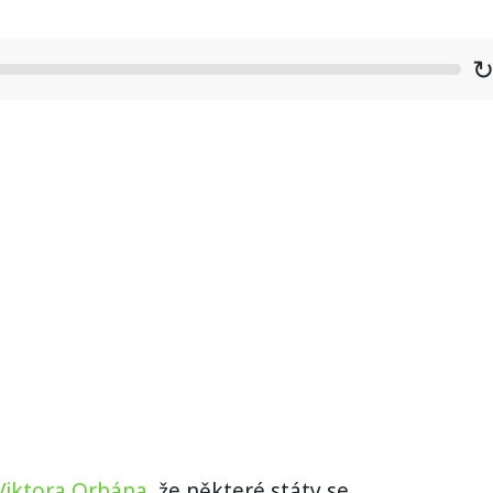
 Viktora Orbána
, že některé státy se