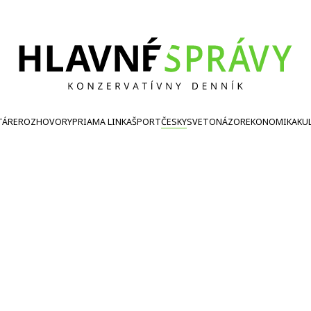
TÁRE
ROZHOVORY
PRIAMA LINKA
ŠPORT
ČESKY
SVETONÁZOR
EKONOMIKA
KU