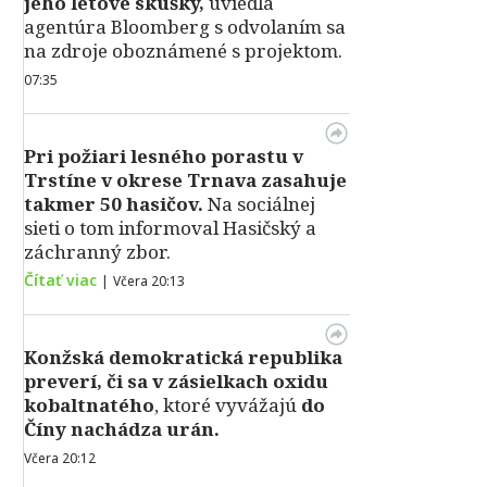
jeho letové skúšky,
uviedla
agentúra Bloomberg s odvolaním sa
na zdroje oboznámené s projektom.
07:35
Pri požiari lesného porastu v
Trstíne v okrese Trnava zasahuje
takmer 50 hasičov.
Na sociálnej
sieti o tom informoval Hasičský a
záchranný zbor.
Čítať viac
|
Včera 20:13
Konžská demokratická republika
preverí, či sa v zásielkach oxidu
kobaltnatého
, ktoré vyvážajú
do
Číny nachádza urán.
Včera 20:12