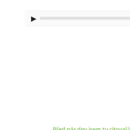
▶
Před pár dny jsem tu citoval