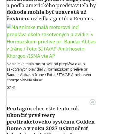
a podľa amerického predstaviteľa by
dohoda mohla byť uzavretá už
čoskoro,
uviedla agentúra Reuters.
Na snímke malá motorová loď prepláva okolo
zakotvených plavidiel v Hormuzskom prielive pri
Bandar Abbas v Iráne / Foto: SITA/AP-Amirhosein
Khorgooi/ISNA via AP
07:41
Pentagón
chce ešte tento rok
ukončiť prvé testy
protiraketového systému Golden
Dome a v roku 2027 uskutočniť