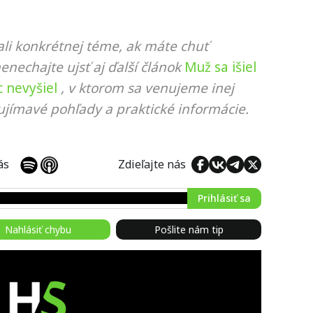
li konkrétnej téme, ak máte chuť
nenechajte ujsť aj ďalší článok
Muž sa išiel
 nevyšiel
, v ktorom sa venujeme inej
ujímavé pohľady a praktické informácie.
 nás
Zdieľajte nás
Prihlásiť sa
Nahlásiť chybu
Pošlite nám tip