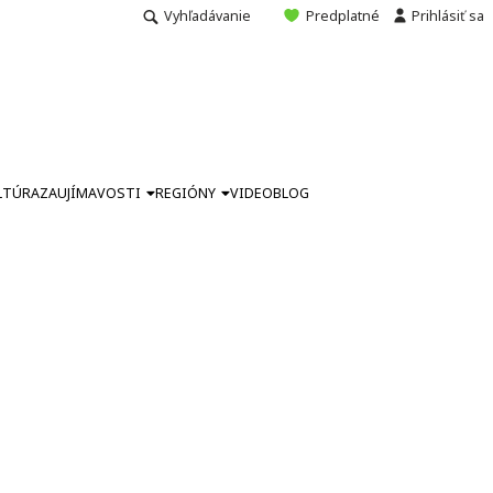
Vyhľadávanie
Predplatné
Prihlásiť sa
LTÚRA
ZAUJÍMAVOSTI
REGIÓNY
VIDEO
BLOG