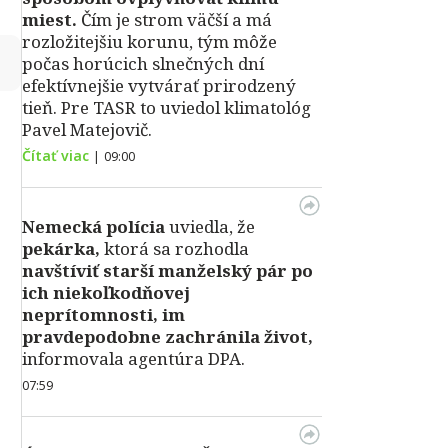
miest.
Čím je strom väčší a má
rozložitejšiu korunu, tým môže
↻
počas horúcich slnečných dní
efektívnejšie vytvárať prirodzený
tieň. Pre TASR to uviedol klimatológ
Pavel Matejovič.
Čítať viac
|
09:00
Nemecká polícia
uviedla, že
pekárka,
ktorá sa rozhodla
navštíviť starší manželský pár po
ich niekoľkodňovej
neprítomnosti, im
pravdepodobne zachránila život,
informovala agentúra DPA.
07:59