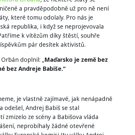
 zničené a pravděpodobně už pro ně není
áty, které tomu odolaly. Pro nás je
ská republika, i když se neprojevovala
atříme k vítězům díky štěstí, souhře
spěvkům pár desítek aktivistů.
r Orbán doplnil: „
Maďarsko je země bez
né bez Andreje Babiše.“
neme, je vlastně zajímavé, jak nenápadně
 odešel, Andrej Babiš se stal
í zmizelo ze scény a Babišova vláda
lášení, neprobíhaly žádné otevřené
války Evropské komisi (tu válku Andrej