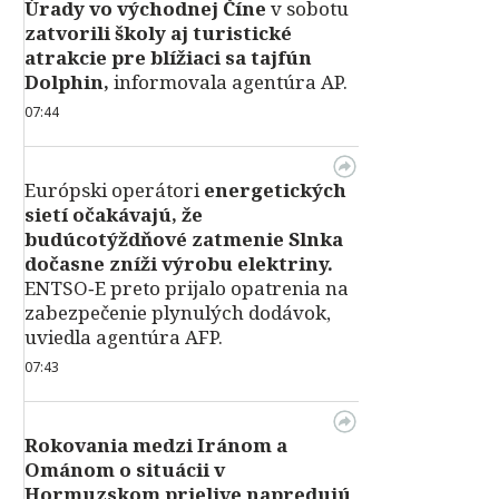
Úrady vo východnej Číne
v sobotu
zatvorili školy aj turistické
atrakcie pre blížiaci sa tajfún
Dolphin,
informovala agentúra AP.
07:44
Európski operátori
energetických
sietí očakávajú, že
budúcotýždňové zatmenie Slnka
dočasne zníži výrobu elektriny.
ENTSO‑E preto prijalo opatrenia na
zabezpečenie plynulých dodávok,
uviedla agentúra AFP.
07:43
Rokovania medzi Iránom a
Ománom o situácii v
Hormuzskom prielive napredujú