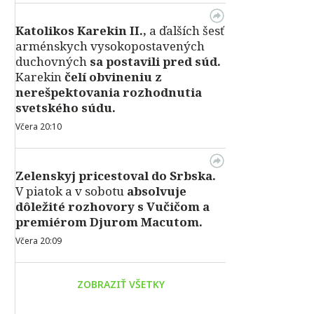
Katolikos Karekin II.,
a ďalších šesť
arménskych vysokopostavených
duchovných
sa postavili pred súd.
Karekin
čelí obvineniu z
nerešpektovania rozhodnutia
svetského súdu.
Včera 20:10
Zelenskyj pricestoval do Srbska.
V piatok a v sobotu
absolvuje
dôležité rozhovory s Vučičom a
premiérom Djurom Macutom.
Včera 20:09
ZOBRAZIŤ VŠETKY