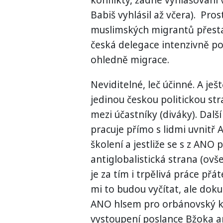
Babiš vyhlásil až včera). Pros
muslimských migrantů přestal
česká delegace intenzivně 
ohledně migrace.
Neviditelné, leč účinné. A je
jedinou českou politickou st
mezi účastníky (diváky). Další
pracuje přímo s lidmi uvnitř 
školení a jestliže se s z ANO
antiglobalistická strana (ovš
je za tím i trpělivá práce přát
mi to budou vyčítat, ale doku
ANO hlsem pro orbánovský k
vystoupení poslance Bžoka an