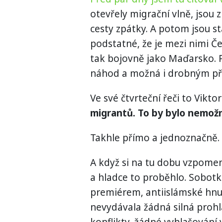
otevřely migrační vlně, jsou
cesty zpátky. A potom jsou st
podstatné, že je mezi nimi Če
tak bojovně jako Maďarsko. P
náhod a možná i drobným pří
Ve své čtvrteční řeči to Vikto
migrantů. To by bylo nemož
Takhle přímo a jednoznačně.
A když si na tu dobu vzpome
a hladce to proběhlo. Sobotka
premiérem, antiislámské hnut
nevydávala žádná silná proh
konflikty, žádné vyhlašování 