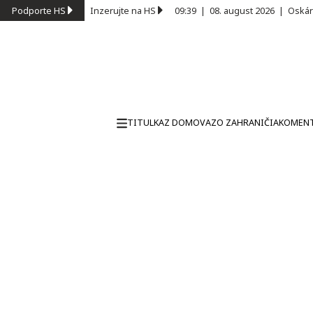
Podporte HS
Inzerujte na HS
09:39
|
08. august 2026
|
Oskár
TITULKA
Z DOMOVA
ZO ZAHRANIČIA
KOMEN