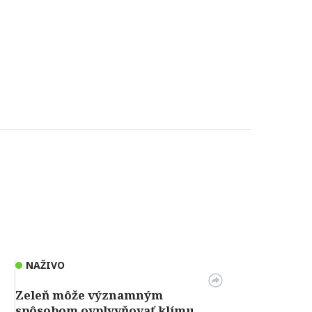
NAŽIVO
Zeleň môže významným
spôsobom ovplyvňovať klímu