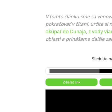
V tomto článku sme sa venova
pokračovať v čítaní, určite si 
okúpať do Dunaja, z vody viac
oblasti a prinášame ďalšie za
Sledujte
Zdieľať link