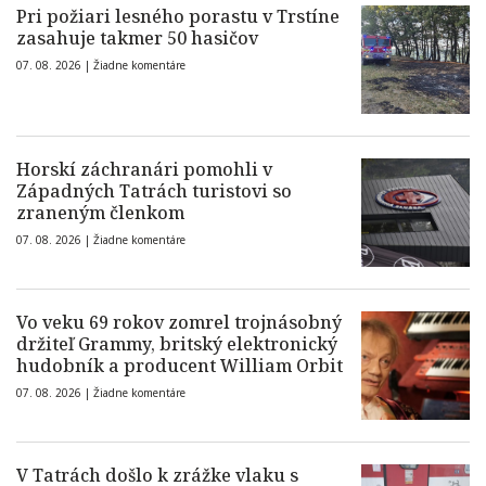
Pri požiari lesného porastu v Trstíne
zasahuje takmer 50 hasičov
07. 08. 2026 |
Žiadne komentáre
Horskí záchranári pomohli v
Západných Tatrách turistovi so
zraneným členkom
07. 08. 2026 |
Žiadne komentáre
Vo veku 69 rokov zomrel trojnásobný
držiteľ Grammy, britský elektronický
hudobník a producent William Orbit
07. 08. 2026 |
Žiadne komentáre
V Tatrách došlo k zrážke vlaku s