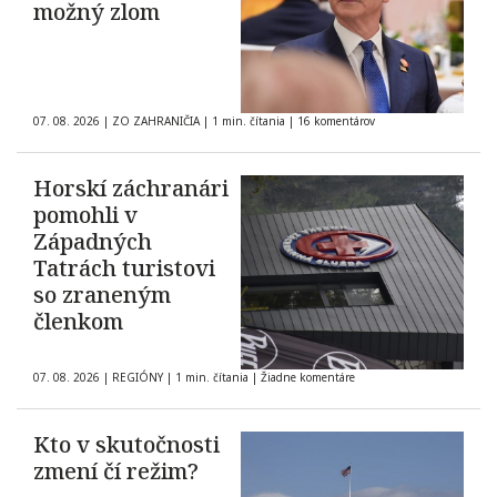
možný zlom
07. 08. 2026
|
ZO ZAHRANIČIA
|
1 min. čítania
|
16 komentárov
Horskí záchranári
pomohli v
Západných
Tatrách turistovi
so zraneným
členkom
07. 08. 2026
|
REGIÓNY
|
1 min. čítania
|
Žiadne komentáre
Kto v skutočnosti
zmení čí režim?