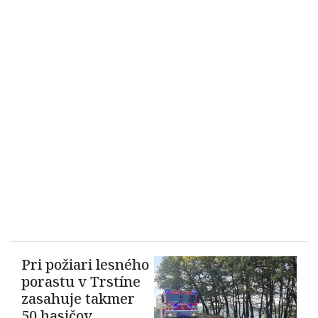
Pri požiari lesného
porastu v Trstíne
zasahuje takmer
50 hasičov