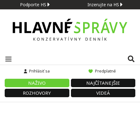
Podporte HS
Inzerujte na HS
Prihlásiť sa
Predplatné
NAŽIVO
NAJČÍTANEJŠIE
ROZHOVORY
VIDEÁ