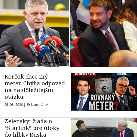
Korčok chce iný
meter. Chýba odpoveď
na najdôležitejšiu
otázku
06. 08. 2026 |
19 komentárov
Zelenskyj žiada o
“Starlink” pre útoky
do hĺbky Ruska