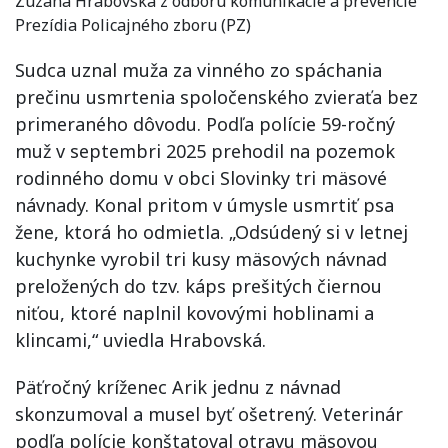
Zuzana Hrabovská z odboru komunikácie a prevencie
Prezídia Policajného zboru (PZ)
Sudca uznal muža za vinného zo spáchania
prečinu usmrtenia spoločenského zvieraťa bez
primeraného dôvodu. Podľa polície 59-ročný
muž v septembri 2025 prehodil na pozemok
rodinného domu v obci Slovinky tri mäsové
návnady. Konal pritom v úmysle usmrtiť psa
žene, ktorá ho odmietla. „Odsúdený si v letnej
kuchynke vyrobil tri kusy mäsových návnad
preložených do tzv. káps prešitých čiernou
niťou, ktoré naplnil kovovými hoblinami a
klincami,“ uviedla Hrabovská.
Päťročný kríženec Arik jednu z návnad
skonzumoval a musel byť ošetrený. Veterinár
podľa polície konštatoval otravu mäsovou