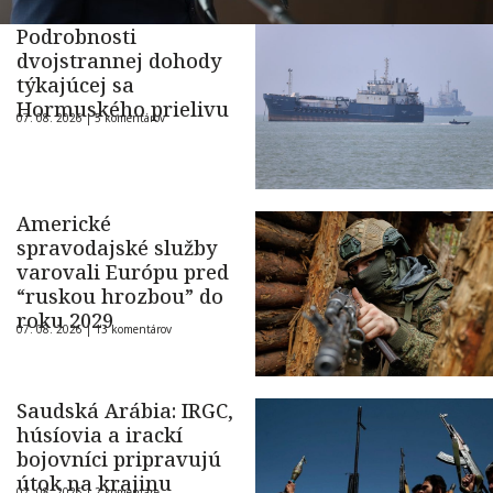
Podrobnosti
dvojstrannej dohody
týkajúcej sa
Hormuského prielivu
07. 08. 2026 |
5 komentárov
Americké
spravodajské služby
varovali Európu pred
“ruskou hrozbou” do
roku 2029
07. 08. 2026 |
13 komentárov
Saudská Arábia: IRGC,
húsíovia a irackí
bojovníci pripravujú
útok na krajinu
07. 08. 2026 |
2 komentáre