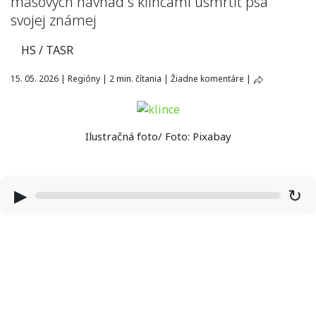
mäsových návnad s klincami usmrtiť psa
svojej známej
HS / TASR
15. 05. 2026
|
Regióny
|
2 min. čítania
|
Žiadne komentáre
|
Ilustračná foto/ Foto: Pixabay
▶
↻