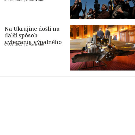
Na Ukrajine došli na
ďalší spôsob
vyberania výpalného
07. 08. 2026 |
2 komentáre