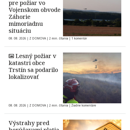
pre požiar vo
Vojenskom obvode
Záhorie
mimoriadnu
situáciu
08. 08. 2026
|
Z DOMOVA
|
2 min. čítania
|
1 komentár
Lesný požiar v
katastri obce
Trstín sa podarilo
lokalizovať
08. 08. 2026
|
Z DOMOVA
|
2 min. čítania
|
Žiadne komentáre
Výstrahy pred
horúčavami platia