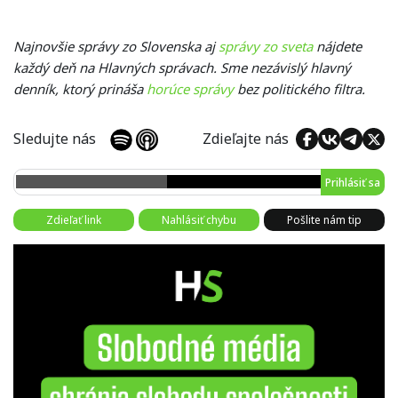
Najnovšie správy zo Slovenska aj
správy zo sveta
nájdete
každý deň na Hlavných správach. Sme nezávislý hlavný
denník, ktorý prináša
horúce správy
bez politického filtra.
Sledujte nás
Zdieľajte nás
Prihlásiť sa
Zdieľať link
Nahlásiť chybu
Pošlite nám tip