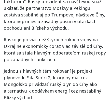
faktorom“. Ruský prezident sa návštevou snaží
ukázať, že partnerstvo Moskvy a Pekingu
zostáva stabilné aj po Trumpovej návšteve Číny,
ktorá nepriniesla zásadný posun v otázkach
obchodu ani Blízkeho východu.
Rusko je po viac než štyroch rokoch vojny na
Ukrajine ekonomicky čoraz viac závislé od Číny,
ktorá sa stala hlavným odberateľom ruskej ropy
po západných sankciách.
Jednou z hlavných tém rokovaní je projekt
plynovodu Sila Sibíri 2, ktorý by mal cez
Mongolsko privádzať ruský plyn do Číny ako
alternatívu k dodávkam energií cez nestabilný
Blízky východ.