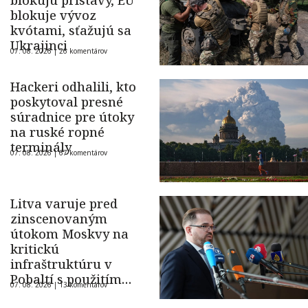
blokujú prístavy, EÚ
blokuje vývoz
kvótami, sťažujú sa
Ukrajinci
07. 08. 2026 |
26 komentárov
Hackeri odhalili, kto
poskytoval presné
súradnice pre útoky
na ruské ropné
terminály
07. 08. 2026 |
67 komentárov
Litva varuje pred
zinscenovaným
útokom Moskvy na
kritickú
infraštruktúru v
Pobaltí s použitím
07. 08. 2026 |
13 komentárov
ukrajinského dronu