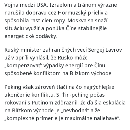
Vojna medzi USA, Izraelom a Iránom výrazne
narušila dopravu cez Hormuzský prieliv a
spôsobila rast cien ropy. Moskva sa snaží
situáciu využiť a ponúka Číne stabilnejšie
energetické dodávky.
Ruský minister zahraničných vecí Sergej Lavrov
už v apríli vyhlásil, že Rusko môže
„kompenzovať“ výpadky energií pre Čínu
spôsobené konfliktom na Blízkom východe.
Peking však zároveň tlačí na čo najrýchlejšie
ukončenie konfliktu. Si Ťin-pching počas
rokovaní s Putinom zdôraznil, že ďalšia eskalácia
na Blízkom východe je „nevhodná“ a že
„komplexné prímerie je maximálne naliehavé“.