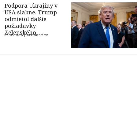
Podpora Ukrajiny v
USA slabne. Trump
odmietol ďalšie
požiadavky
Zelenského
07. 08. 2026 |
50 komentárov