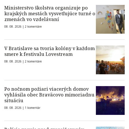
Ministerstvo školstva organizuje po
krajských mestách vysvetľujúce turné o
zmenách vo vzdelávaní
08. 08. 2026 |
2 komentáre
V Bratislave sa tvoria kolóny v každom
smere k festivalu Lovestream
08. 08. 2026 |
2 komentáre
Po nočnom požiari viacerých domov
vyhlásila obec Braväcovo mimoriadnu
situáciu
08. 08. 2026 |
1 komentár