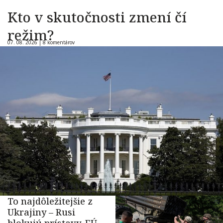
Kto v skutočnosti zmení čí
režim?
07. 08. 2026 |
8 komentárov
To najdôležitejšie z
Ukrajiny – Rusi