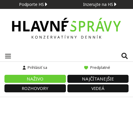
Podporte HS
Inzerujte na HS
Prihlásiť sa
Predplatné
NAŽIVO
NAJČÍTANEJŠIE
ROZHOVORY
VIDEÁ