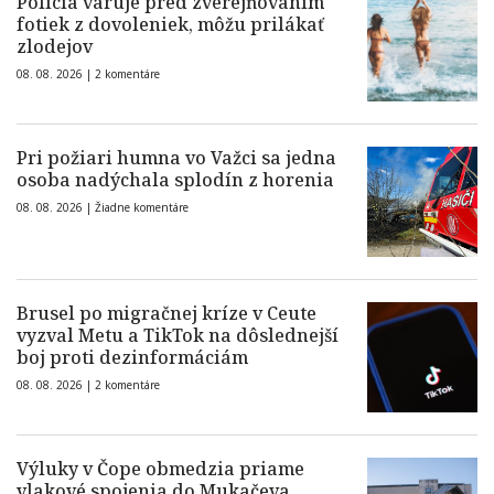
Polícia varuje pred zverejňovaním
fotiek z dovoleniek, môžu prilákať
zlodejov
08. 08. 2026 |
2 komentáre
Pri požiari humna vo Važci sa jedna
osoba nadýchala splodín z horenia
08. 08. 2026 |
Žiadne komentáre
Brusel po migračnej kríze v Ceute
vyzval Metu a TikTok na dôslednejší
boj proti dezinformáciám
08. 08. 2026 |
2 komentáre
Výluky v Čope obmedzia priame
vlakové spojenia do Mukačeva