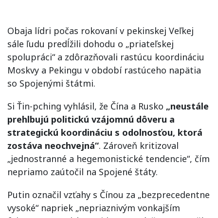
Obaja lídri počas rokovaní v pekinskej Veľkej
sále ľudu predĺžili dohodu o „priateľskej
spolupráci“ a zdôrazňovali rastúcu koordináciu
Moskvy a Pekingu v období rastúceho napätia
so Spojenými štátmi.
Si Ťin-pching vyhlásil, že Čína a Rusko
„neustále
prehlbujú politickú vzájomnú dôveru a
strategickú koordináciu s odolnosťou, ktorá
zostáva neochvejná“
. Zároveň kritizoval
„jednostranné a hegemonistické tendencie“, čím
nepriamo zaútočil na Spojené štáty.
Putin označil vzťahy s Čínou za „bezprecedentne
vysoké“ napriek „nepriaznivým vonkajším