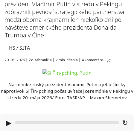
prezident Vladimir Putin v stredu v Pekingu
zdôraznili pevnosť strategického partnerstva
medzi oboma krajinami len niekoľko dní po
návšteve amerického prezidenta Donalda
Trumpa v Číne
HS / SITA
20. 05. 2026
|
Zo zahraničia
|
2 min. čítania
|
4 komentáre
|
Na snímke ruský prezident Vladimir Putin a jeho čínsky
náprotivok Si Ťin-pching počas uvítacej ceremónie v Pekingu v
stredu 20. mája 2026/ Foto: TASR/AP – Maxim Shemetov
▶
↻