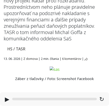
nový projekt Radar proti rozkrádaniu.
Prostredníctvom neho plánuje pravidelne
upozorňovať na podozrivé nakladanie s
verejnými financiami a ďalšie prípady
zneužívania peňazí daňových poplatníkov.
TASR o tom informoval Michal Goffa z
komunikačného oddelenia SaS
HS / TASR
13. 06. 2026
|
Z domova
|
2 min. čítania
|
6 komentárov
|
Záber z tlačovky / Foto: Screenshot Facebook
▶
↻