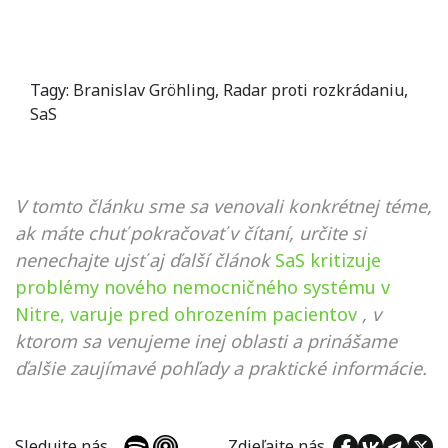
Tagy:
Branislav Gröhling
,
Radar proti rozkrádaniu
,
SaS
V tomto článku sme sa venovali konkrétnej téme,
ak máte chuť pokračovať v čítaní, určite si
nenechajte ujsť aj ďalší článok
SaS kritizuje
problémy nového nemocničného systému v
Nitre, varuje pred ohrozením pacientov
, v
ktorom sa venujeme inej oblasti a prinášame
ďalšie zaujímavé pohľady a praktické informácie.
Sledujte nás
Zdieľajte nás