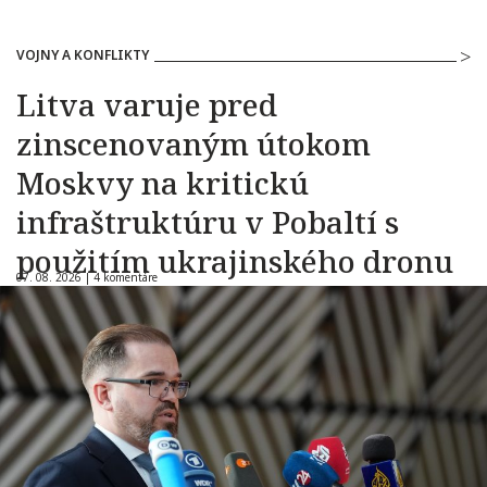
VOJNY A KONFLIKTY
Litva varuje pred
zinscenovaným útokom
Moskvy na kritickú
infraštruktúru v Pobaltí s
použitím ukrajinského dronu
07. 08. 2026 |
4 komentáre