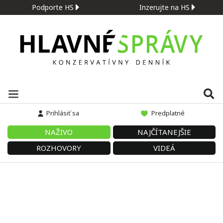
Podporte HS
Inzerujte na HS
Prihlásiť sa
Predplatné
NAŽIVO
NAJČÍTANEJŠIE
ROZHOVORY
VIDEÁ