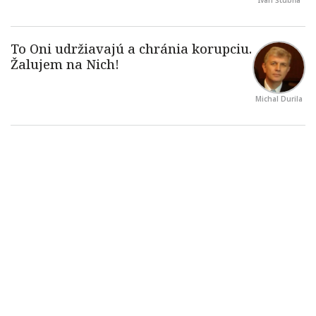
Ivan Štubňa
Michal Durila