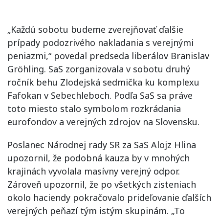
„Každú sobotu budeme zverejňovať ďalšie
prípady podozrivého nakladania s verejnými
peniazmi,“ povedal predseda liberálov Branislav
Gröhling. SaS zorganizovala v sobotu druhý
ročník behu Zlodejská sedmička ku komplexu
Fafokan v Sebechleboch. Podľa SaS sa práve
toto miesto stalo symbolom rozkrádania
eurofondov a verejných zdrojov na Slovensku.
Poslanec Národnej rady SR za SaS Alojz Hlina
upozornil, že podobná kauza by v mnohých
krajinách vyvolala masívny verejný odpor.
Zároveň upozornil, že po všetkých zisteniach
okolo haciendy pokračovalo prideľovanie ďalších
verejných peňazí tým istým skupinám. „To