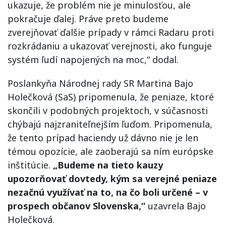
ukazuje, že problém nie je minulosťou, ale
pokračuje ďalej. Práve preto budeme
zverejňovať ďalšie prípady v rámci Radaru proti
rozkrádaniu a ukazovať verejnosti, ako funguje
systém ľudí napojených na moc,“ dodal.
Poslankyňa Národnej rady SR Martina Bajo
Holečková (SaS) pripomenula, že peniaze, ktoré
skončili v podobných projektoch, v súčasnosti
chýbajú najzraniteľnejším ľuďom. Pripomenula,
že tento prípad haciendy už dávno nie je len
témou opozície, ale zaoberajú sa ním európske
inštitúcie.
„Budeme na tieto kauzy
upozorňovať dovtedy, kým sa verejné peniaze
nezačnú využívať na to, na čo boli určené – v
prospech občanov Slovenska,“
uzavrela Bajo
Holečková.