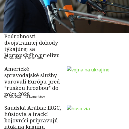
Podrobnosti
dvojstrannej dohody
týkajúcej sa
Hormuského prielivu
07. 08. 2026 |
5 komentárov
Americké
spravodajské služby
varovali Európu pred
“ruskou hrozbou” do
roku 2029
07. 08. 2026 |
12 komentárov
Saudská Arábia: IRGC,
húsíovia a irackí
bojovníci pripravujú
útok na krajinu