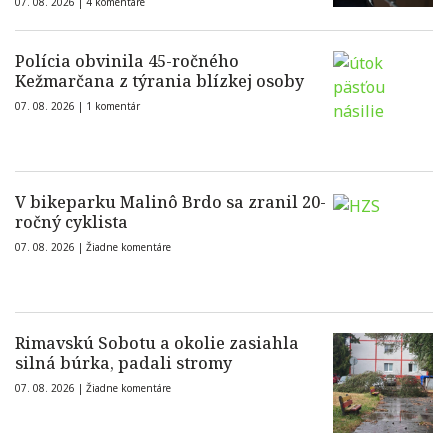
07. 08. 2026 |
4 komentáre
Polícia obvinila 45-ročného
Kežmarčana z týrania blízkej osoby
07. 08. 2026 |
1 komentár
V bikeparku Malinô Brdo sa zranil 20-
ročný cyklista
07. 08. 2026 |
Žiadne komentáre
Rimavskú Sobotu a okolie zasiahla
silná búrka, padali stromy
07. 08. 2026 |
Žiadne komentáre