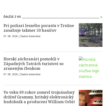
ĎALŠIE Z HS
Pri požiari lesného porastu v Trstíne
zasahuje takmer 50 hasičov
07. 08. 2026 |
Žiadne komentáre
Horskí záchranári pomohli v
Západných Tatrách turistovi so
zraneným členkom
07. 08. 2026 |
Žiadne komentáre
Vo veku 69 rokov zomrel trojnásobný
držiteľ Grammy, britský elektronický
hudobník a producent William Orbit