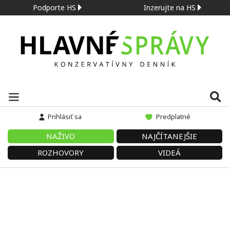
Podporte HS
Inzerujte na HS
Prihlásiť sa
Predplatné
NAŽIVO
NAJČÍTANEJŠIE
ROZHOVORY
VIDEÁ