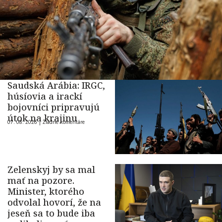
Saudská Arábia: IRGC,
húsíovia a irackí
bojovníci pripravujú
útok na krajinu
07. 08. 2026 |
Žiadne komentáre
Zelenskyj by sa mal
mať na pozore.
Minister, ktorého
odvolal hovorí, že na
jeseň sa to bude iba