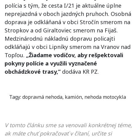
polícia s tým, že cesta I/21 je aktuálne úplne
neprejazdná v oboch jazdných pruhoch. Osobná
doprava je odkláňaná v obci Stročín smerom na
Stropkov a od Giraltoviec smerom na Fijaš.
Medzinárodnú nákladnú dopravu policajti
odkláňajú v obci Lipníky smerom na Vranov nad
Topľou.
„Žiadame vodičov, aby rešpektovali
pokyny polície a využili vyznačené
obchádzkové trasy,“
dodáva KR PZ.
Tagy:
dopravná nehoda
,
kamión
,
nehoda motocykla
V tomto článku sme sa venovali konkrétnej téme,
ak máte chuť pokračovať v čítaní, určite si