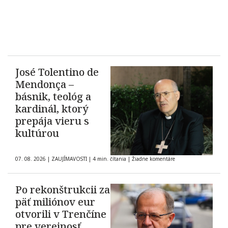
José Tolentino de
Mendonça –
básnik, teológ a
kardinál, ktorý
prepája vieru s
kultúrou
07. 08. 2026
|
ZAUJÍMAVOSTI
|
4 min. čítania
|
Žiadne komentáre
Po rekonštrukcii za
päť miliónov eur
otvorili v Trenčíne
pre verejnosť