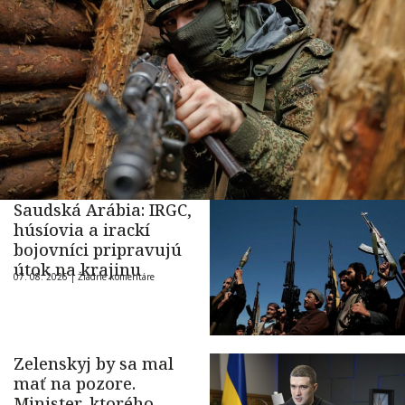
Saudská Arábia: IRGC,
húsíovia a irackí
bojovníci pripravujú
útok na krajinu
07. 08. 2026 |
Žiadne komentáre
Zelenskyj by sa mal
mať na pozore.
Minister, ktorého