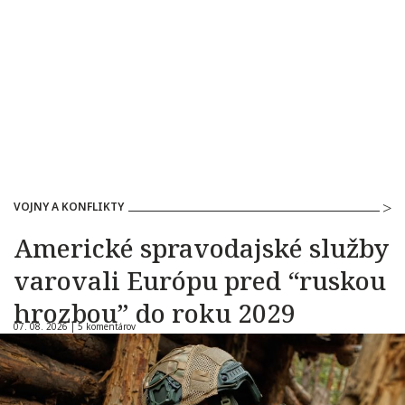
VOJNY A KONFLIKTY
Americké spravodajské služby
varovali Európu pred “ruskou
hrozbou” do roku 2029
07. 08. 2026 |
5 komentárov