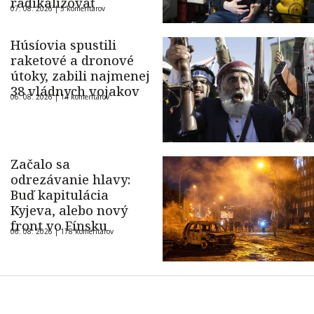
radikalizovať
07. 08. 2026 |
5 komentárov
Húsíovia spustili
raketové a dronové
útoky, zabili najmenej
38 vládnych vojakov
06. 08. 2026 |
14 komentárov
Začalo sa
odrezávanie hlavy:
Buď kapitulácia
Kyjeva, alebo nový
front vo Fínsku
06. 08. 2026 |
178 komentárov