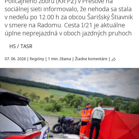
Policajného zboru (KR PZ) v Prešove na
sociálnej sieti informovalo, že nehoda sa stala
v nedeľu po 12.00 h za obcou Šarišský Štiavnik
v smere na Radomu. Cesta I/21 je aktuálne
úplne neprejazdná v oboch jazdných pruhoch
HS / TASR
07. 06. 2026
|
Regióny
|
1 min. čítania
|
Žiadne komentáre
|