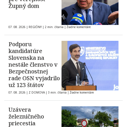
Župný dom
07. 08. 2026
|
REGIÓNY
|
2 min. čítania
|
Žiadne komentáre
Podporu
kandidatúre
Slovenska na
nestále členstvo v
Bezpečnostnej
rade OSN vyjadrilo
už 123 štátov
07. 08. 2026
|
Z DOMOVA
|
3 min. čítania
|
Žiadne komentáre
Uzávera
železničného
priecestia