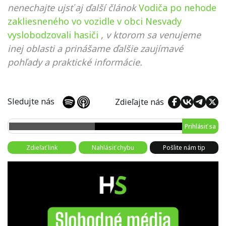
nenechajte ujsť aj ďalší článok
Vodiča po nehode
zakliesneného vo vozidle v obci Nesvady
vyslobodzovali hasiči
, v ktorom sa venujeme
inej oblasti a prinášame ďalšie zaujímavé
pohľady a praktické informácie.
Sledujte nás
Zdieľajte nás
Prihlásiť sa
Zdieľať link
Nahlásiť chybu
Pošlite nám tip