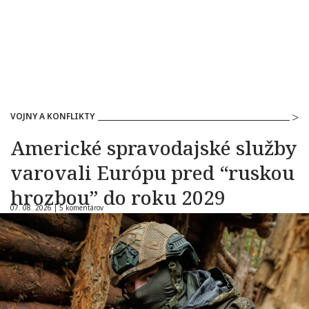
VOJNY A KONFLIKTY
Americké spravodajské služby
varovali Európu pred “ruskou
hrozbou” do roku 2029
07. 08. 2026 |
5 komentárov