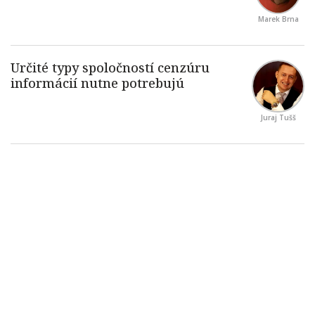
Marek Brna
Juraj Tušš