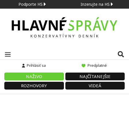
Podporte HS
Inzerujte na HS
Prihlásiť sa
Predplatné
NAŽIVO
NAJČÍTANEJŠIE
ROZHOVORY
VIDEÁ