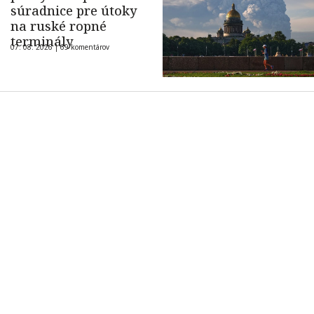
súradnice pre útoky
na ruské ropné
terminály
07. 08. 2026 |
69 komentárov