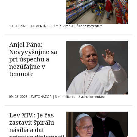
10. 08. 2026
|
KOMENTÁRE
|
9 min. čítania
|
Žiadne komentáre
Anjel Pána:
Nevyvyšujme sa
pri úspechu a
nezúfajme v
temnote
09. 08. 2026
|
SVETONÁZOR
|
3 min. čítania
|
Žiadne komentáre
Lev XIV.: Je čas
zastaviť špirálu
násilia a dať