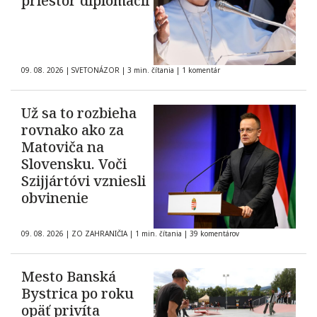
priestor diplomacii
09. 08. 2026
|
SVETONÁZOR
|
3 min. čítania
|
1 komentár
Už sa to rozbieha
rovnako ako za
Matoviča na
Slovensku. Voči
Szijjártóvi vzniesli
obvinenie
09. 08. 2026
|
ZO ZAHRANIČIA
|
1 min. čítania
|
39 komentárov
Mesto Banská
Bystrica po roku
opäť privíta