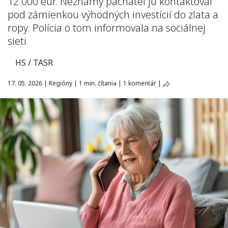
12 000 eur. Neznámy páchateľ ju kontaktoval
pod zámienkou výhodných investícií do zlata a
ropy. Polícia o tom informovala na sociálnej
sieti
HS / TASR
17. 05. 2026
|
Regióny
|
1 min. čítania
|
1 komentár
|