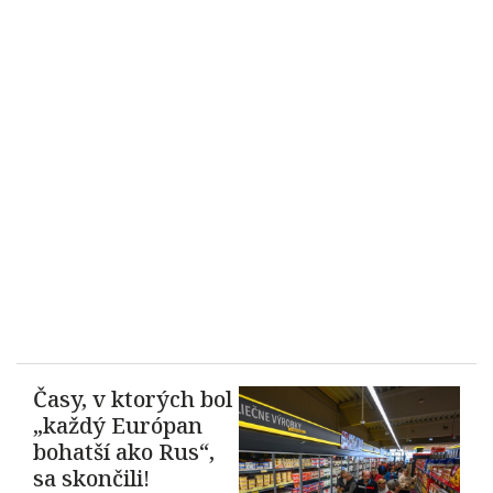
Časy, v ktorých bol
„každý Európan
bohatší ako Rus“,
sa skončili!