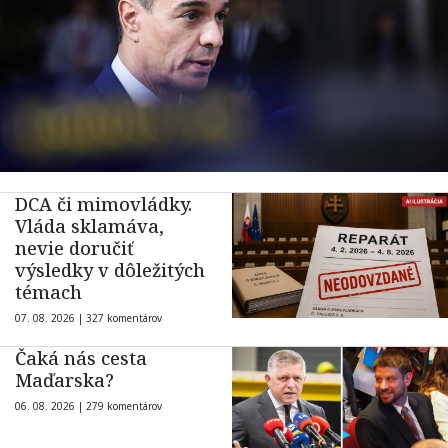
DCA či mimovládky.
Vláda sklamáva,
nevie doručiť
výsledky v dôležitých
témach
07. 08. 2026 |
327 komentárov
Čaká nás cesta
Maďarska?
06. 08. 2026 |
279 komentárov