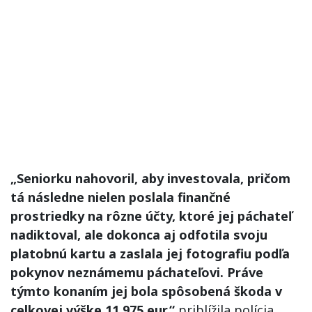
„Seniorku nahovoril, aby investovala, pričom
tá následne nielen poslala finančné
prostriedky na rôzne účty, ktoré jej páchateľ
nadiktoval, ale dokonca aj odfotila svoju
platobnú kartu a zaslala jej fotografiu podľa
pokynov neznámemu páchateľovi. Práve
týmto konaním jej bola spôsobená škoda v
celkovej výške 11 975 eur,“
priblížila polícia.