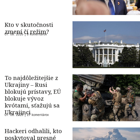
Kto v skutočnosti
zmení čí režim?
07. 08. 2026 |
8 komentárov
To najdôležitejšie z
Ukrajiny – Rusi
blokujú prístavy, EÚ
blokuje vývoz
kvótami, sťažujú sa
Ukrajinci
07. 08. 2026 |
27 komentárov
Hackeri odhalili, kto
poskytoval presné