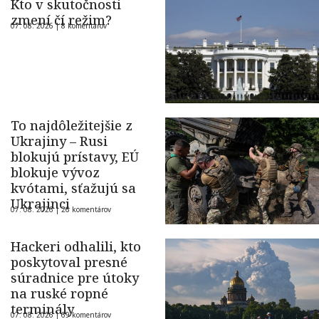
Kto v skutočnosti
zmení čí režim?
07. 08. 2026 |
8 komentárov
To najdôležitejšie z
Ukrajiny – Rusi
blokujú prístavy, EÚ
blokuje vývoz
kvótami, sťažujú sa
Ukrajinci
07. 08. 2026 |
26 komentárov
Hackeri odhalili, kto
poskytoval presné
súradnice pre útoky
na ruské ropné
terminály
07. 08. 2026 |
69 komentárov