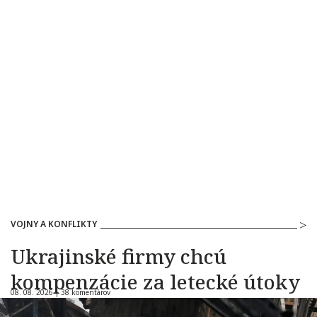
VOJNY A KONFLIKTY
Ukrajinské firmy chcú
kompenzácie za letecké útoky
08. 08. 2026 |
38 komentárov