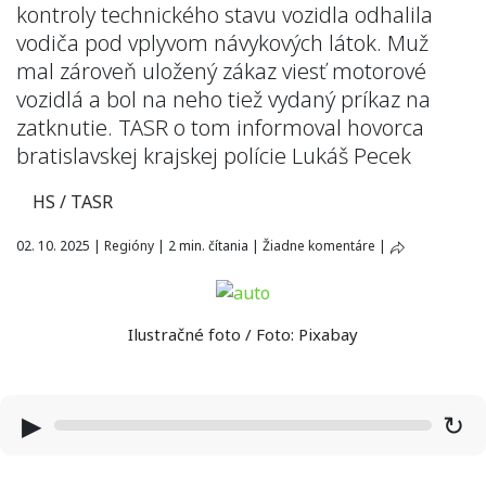
kontroly technického stavu vozidla odhalila
vodiča pod vplyvom návykových látok. Muž
mal zároveň uložený zákaz viesť motorové
vozidlá a bol na neho tiež vydaný príkaz na
zatknutie. TASR o tom informoval hovorca
bratislavskej krajskej polície Lukáš Pecek
HS / TASR
02. 10. 2025
|
Regióny
|
2 min. čítania
|
Žiadne komentáre
|
Ilustračné foto / Foto: Pixabay
▶
↻