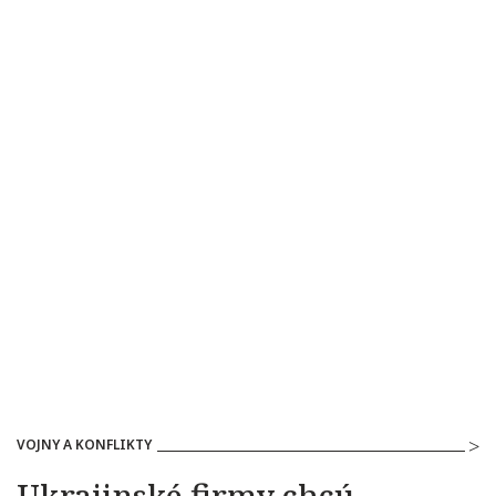
VOJNY A KONFLIKTY
Ukrajinské firmy chcú