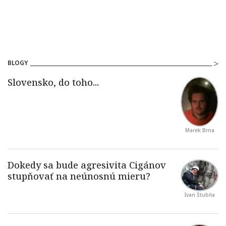
BLOGY
Marek Brna
Ivan Štubňa