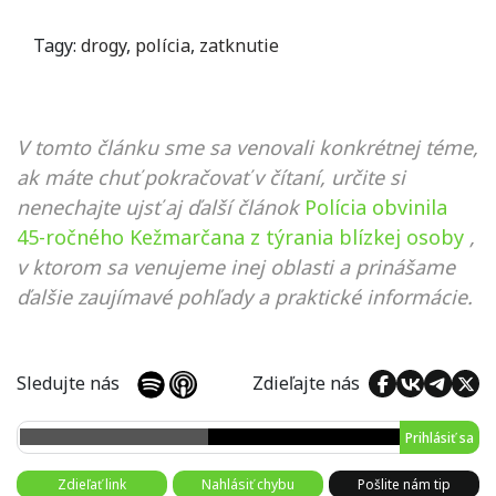
Tagy:
drogy
,
polícia
,
zatknutie
V tomto článku sme sa venovali konkrétnej téme,
ak máte chuť pokračovať v čítaní, určite si
nenechajte ujsť aj ďalší článok
Polícia obvinila
45-ročného Kežmarčana z týrania blízkej osoby
,
v ktorom sa venujeme inej oblasti a prinášame
ďalšie zaujímavé pohľady a praktické informácie.
Sledujte nás
Zdieľajte nás
Prihlásiť sa
Zdieľať link
Nahlásiť chybu
Pošlite nám tip