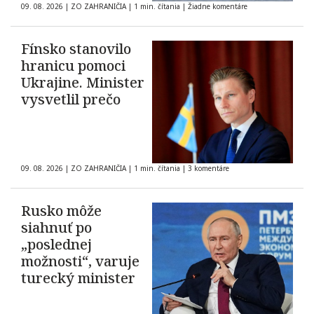
regióne
09. 08. 2026
|
ZO ZAHRANIČIA
|
1 min. čítania
|
Žiadne komentáre
Fínsko stanovilo
hranicu pomoci
Ukrajine. Minister
vysvetlil prečo
09. 08. 2026
|
ZO ZAHRANIČIA
|
1 min. čítania
|
3 komentáre
Rusko môže
siahnuť po
„poslednej
možnosti“, varuje
turecký minister