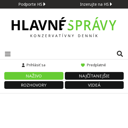
Podporte HS
Inzerujte na HS
Prihlásiť sa
Predplatné
NAŽIVO
NAJČÍTANEJŠIE
ROZHOVORY
VIDEÁ