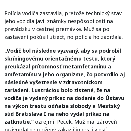
Polícia vodiča zastavila, pretože technický stav
jeho vozidla javil známky nespôsobilosti na
prevádzku v cestnej premávke. Muž sa po
zastavení pokúsil utiecť, no polícia ho zadržala.
„Vodič bol následne vyzvaný, aby sa podrobil
skríningovému orientačnému testu, ktorý
preukázal prítomnosť metamfetamínu a
amfetamínu v jeho organizme, čo potvrdilo aj
následné vyšetrenie v zdravotníckom
zariadení. Lustráciou bolo zistené, že na
vodiča je vydaný príkaz na dodanie do Ústavu
na výkon trestu odňatia slobody a Mestský
súd Bratislava I na neho vydal príkaz na
zatknutie,“
ozrejmil Pecek. Muž mal zároveň
právoplatne uložený zákaz činnosti viesť