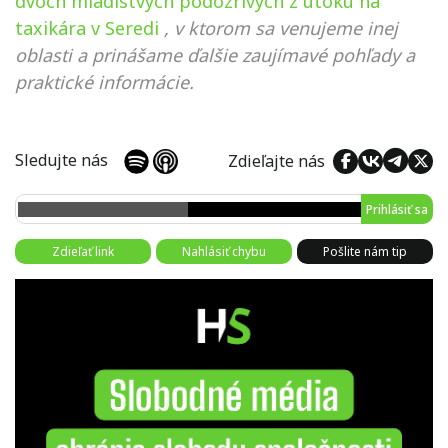
dvoch mladistvých podozrivých z útoku na
taxikára v Seredi
, v ktorom sa venujeme inej
oblasti a prinášame ďalšie zaujímavé pohľady a
praktické informácie.
Sledujte nás
Zdieľajte nás
Prihlásiť sa
Zdieľať link
Nahlásiť chybu
Pošlite nám tip