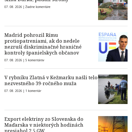
07. 08. 2026 |
Žiadne komentáre
Madrid pohrozil Rímu
protiopatreniami, ak do nedele
nezruší diskriminačné hraničné
kontroly španielskych občanov
07. 08. 2026 |
5 komentárov
V rybníku Zlatná v Kežmarku našli telo
nezvestného 39-ročného muža
07. 08. 2026 |
1 komentár
Export elektriny zo Slovenska do
Maďarska v niektorých hodinách
presiahol 2,5 GW