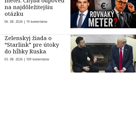
meter. Chýba odpoveď
na najdôležitejšiu
otázku
06. 08. 2026 |
19 komentárov
Zelenskyj žiada o
“Starlink” pre útoky
do hĺbky Ruska
05. 08. 2026 |
109 komentárov