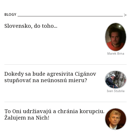
BLOGY
Marek Brna
Ivan Štubňa