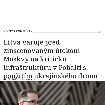
VOJNY A KONFLIKTY
Litva varuje pred
zinscenovaným útokom
Moskvy na kritickú
infraštruktúru v Pobaltí s
použitím ukrajinského dronu
07. 08. 2026 |
7 komentárov