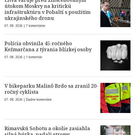
Litva varuje pred zinscenovaným
útokom Moskvy na kritickú
infraštruktúru v Pobaltí s použitím
ukrajinského dronu
07. 08. 2026 |
7 komentárov
Polícia obvinila 45-ročného
Kežmarčana z týrania blízkej osoby
07. 08. 2026 |
1 komentár
V bikeparku Malinô Brdo sa zranil 20-
ročný cyklista
07. 08. 2026 |
Žiadne komentáre
Rimavskú Sobotu a okolie zasiahla
silná búrka, padali stromy