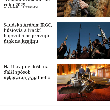
roku 2029
07. 08. 2026 |
13 komentárov
Saudská Arábia: IRGC,
húsíovia a irackí
bojovníci pripravujú
útok na krajinu
07. 08. 2026 |
2 komentáre
Na Ukrajine došli na
ďalší spôsob
vyberania výpalného
07. 08. 2026 |
2 komentáre