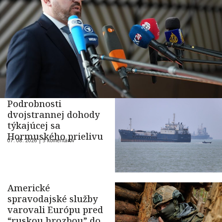
Podrobnosti
dvojstrannej dohody
týkajúcej sa
Hormuského prielivu
07. 08. 2026 |
5 komentárov
Americké
spravodajské služby
varovali Európu pred
“ruskou hrozbou” do