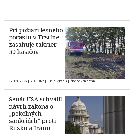
Pri požiari lesného
porastu v Trstíne
zasahuje takmer
50 hasičov
07. 08. 2026
|
REGIÓNY
|
1 min. čítania
|
Žiadne komentáre
Senát USA schválil
návrh zákona o
„pekelných
sankciách“ proti
Rusku a Iránu