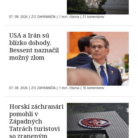
07. 08. 2026
|
ZO ZAHRANIČIA
|
1 min. čítania
|
31 komentárov
USA a Irán sú
blízko dohody.
Bessent naznačil
možný zlom
07. 08. 2026
|
ZO ZAHRANIČIA
|
1 min. čítania
|
16 komentárov
Horskí záchranári
pomohli v
Západných
Tatrách turistovi
so zraneným