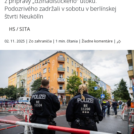
z prípravy „džihádistického“ útoku.
Podozrivého zadržali v sobotu v berlínskej
štvrti Neukölln
HS / SITA
02. 11. 2025
|
Zo zahraničia
|
1 min. čítania
|
Žiadne komentáre
|