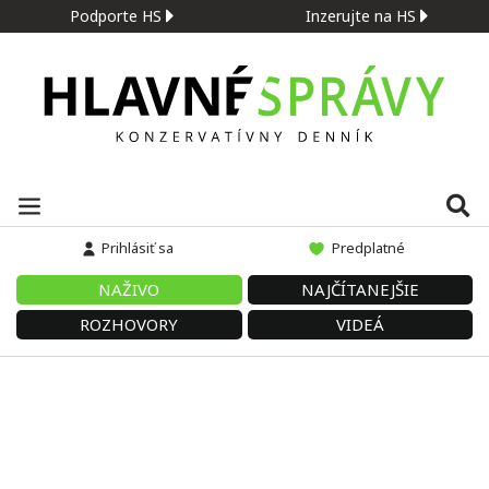
Podporte HS
Inzerujte na HS
Prihlásiť sa
Predplatné
NAŽIVO
NAJČÍTANEJŠIE
ROZHOVORY
VIDEÁ