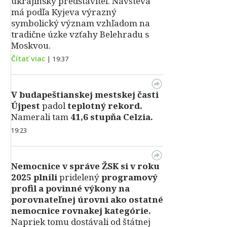
ukrajinský predstaviteľ. Návšteva
má podľa Kyjeva výrazný
symbolický význam vzhľadom na
tradične úzke vzťahy Belehradu s
Moskvou.
Čítať viac
|
19:37
V
budapeštianskej mestskej časti
Újpest
padol
teplotný rekord.
Namerali tam
41,6 stupňa Celzia.
19:23
Nemocnice v správe ŽSK si v roku
2025 plnili
pridelený
programový
profil a povinné výkony na
porovnateľnej úrovni ako ostatné
nemocnice rovnakej kategórie.
Napriek tomu dostávali od štátnej