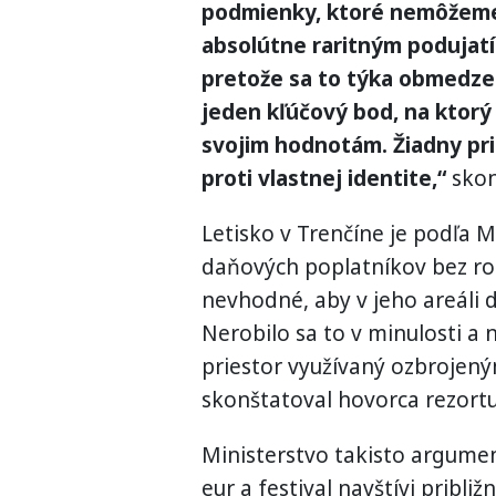
podmienky, ktoré nemôžeme 
absolútne raritným podujatí
pretože sa to týka obmedze
jeden kľúčový bod, na ktorý 
svojim hodnotám. Žiadny prie
proti vlastnej identite,“
skon
Letisko v Trenčíne je podľa 
daňových poplatníkov bez roz
nevhodné, aby v jeho areáli
Nerobilo sa to v minulosti a n
priestor využívaný ozbrojeným
skonštatoval hovorca rezortu
Ministerstvo takisto argument
eur a festival navštívi pribli