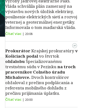
výroby Jadrovej elektrárne Paks.
Vláda schválila plán zameraný na
výstavbu nových úložísk elektriny,
posilnenie elektrických sietí a rozvoj
veternej a geotermálnej energetiky.
Informovala o tom maďarská vláda.
Čítať viac
|
20:08
Prokurátor
Krajskej prokuratúry
v
Košiciach podal
vo štvrtok
obžalobu
Špecializovanému
↻
trestnému súdu v Pezinku
na troch
pracovníkov Colného úradu
Michalovce.
Dvoch kontrolórov
obžaloval z prečinu podplácania a
referenta mobilného dohľadu z
prečinu prijímania úplatku.
Čítať viac
|
20:00