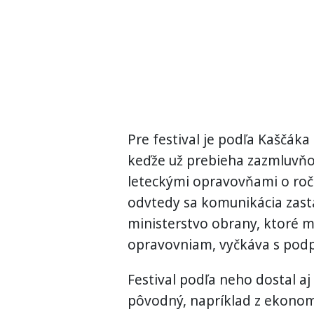
Pre festival je podľa Kaščáka
keďže už prebieha zazmluvňov
leteckými opravovňami o ročn
odvtedy sa komunikácia zastav
ministerstvo obrany, ktoré m
opravovniam, vyčkáva s podpis
Festival podľa neho dostal aj
pôvodný, napríklad z ekono