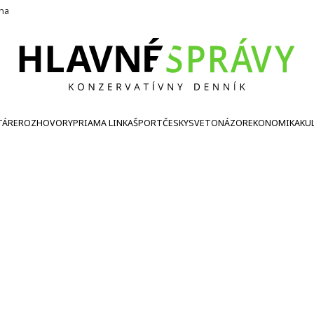
ína
TÁRE
ROZHOVORY
PRIAMA LINKA
ŠPORT
ČESKY
SVETONÁZOR
EKONOMIKA
KU