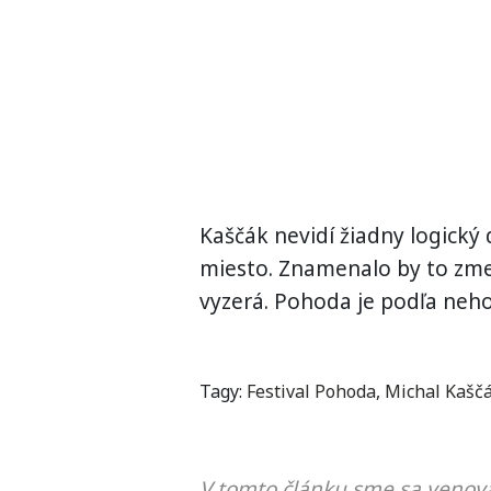
Kaščák nevidí žiadny logick
miesto. Znamenalo by to zme
vyzerá. Pohoda je podľa neho
Tagy:
Festival Pohoda
,
Michal Kašč
V tomto článku sme sa venova