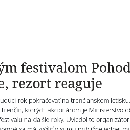
ým festivalom Pohoda
e, rezort reaguje
budúci rok pokračovať na trenčianskom letisku
Trenčín, ktorých akcionárom je Ministerstvo 
festivalu na ďalšie roky. Uviedol to organizát
ájomné sa má zvýšiť o sumu približne jednej m