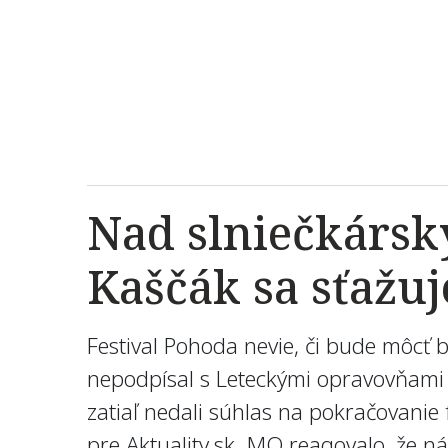
Nad slniečkársk
Kaščák sa sťažuj
Festival Pohoda nevie, či bude môcť 
nepodpísal s Leteckými opravovňami 
zatiaľ nedali súhlas na pokračovanie 
pre Aktuality.sk. MO reagovalo, že n