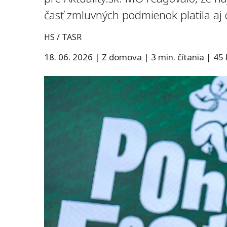
časť zmluvných podmienok platila aj 
HS / TASR
18. 06. 2026
|
Z domova
|
3 min. čítania
|
45