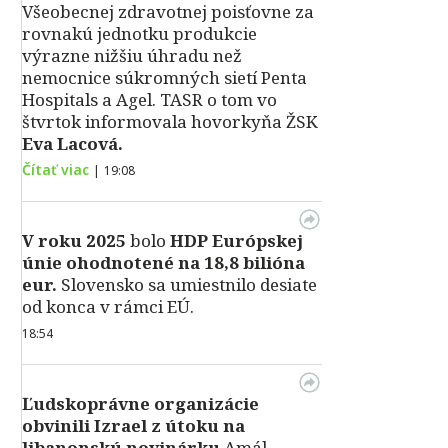
Všeobecnej zdravotnej poisťovne za
rovnakú jednotku produkcie
výrazne nižšiu úhradu než
nemocnice súkromných sietí Penta
Hospitals a Agel. TASR o tom vo
štvrtok informovala hovorkyňa ŽSK
Eva Lacová.
Čítať viac
|
19:08
V roku 2025
bolo
HDP
Európskej
únie ohodnotené na 18,8 bilióna
eur.
Slovensko sa umiestnilo desiate
od konca v rámci EÚ.
18:54
Ľudskoprávne organizácie
obvinili Izrael z útoku na
libanonskú novinárku
Amál