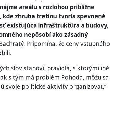
enájme areálu s rozlohou približne
, kde zhruba tretinu tvoria spevnené
sť existujúca infraštruktúra a budovy,
jomného nepôsobí ako zásadný
Bachratý. Pripomína, že ceny vstupného
bili.
ých slov stanovil pravidlá, s ktorými iné
A ak s tým má problém Pohoda, môžu sa
svoje politické aktivity organizovať,“