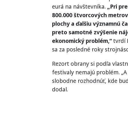
eurá na návštevníka.
„Pri pr
800.000 štvorcových metrov
plochy a ďalšiu významnú ča
preto samotné zvýšenie ná
ekonomický problém,“
tvrdí 
sa za posledné roky strojnáso
Rezort obrany si podľa vlastn
festivaly nemajú problém. „
slobodne rozhodnúť, kde budú 
dodal.