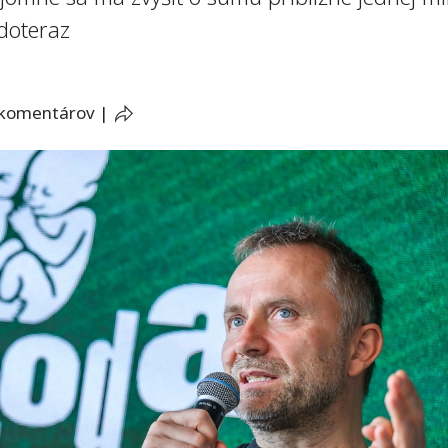
doteraz
 komentárov
|