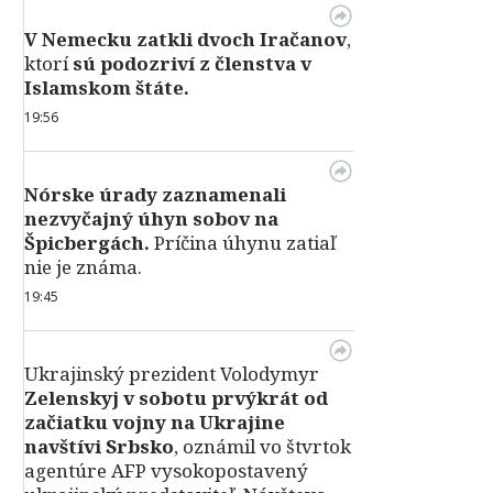
V Nemecku zatkli dvoch Iračanov
,
ktorí
sú podozriví z členstva v
Islamskom štáte.
19:56
Nórske úrady zaznamenali
nezvyčajný úhyn sobov na
Špicbergách.
Príčina úhynu zatiaľ
nie je známa.
19:45
Ukrajinský prezident Volodymyr
Zelenskyj v sobotu prvýkrát od
začiatku vojny na Ukrajine
navštívi Srbsko
, oznámil vo štvrtok
agentúre AFP vysokopostavený