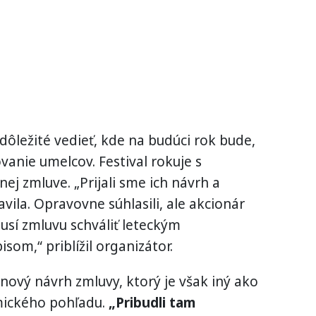
 dôležité vedieť, kde na budúci rok bude,
anie umelcov. Festival rokuje s
ej zmluve. „Prijali sme ich návrh a
ila. Opravovne súhlasili, ale akcionár
usí zmluvu schváliť leteckým
om,“ priblížil organizátor.
 nový návrh zmluvy, ktorý je však iný ako
mického pohľadu.
„Pribudli tam