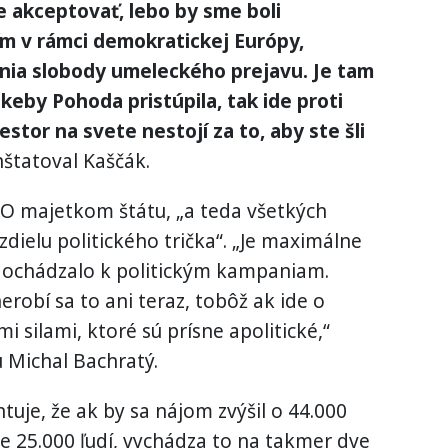
akceptovať, lebo by sme boli
m v rámci demokratickej Európy,
nia slobody umeleckého prejavu. Je tam
keby Pohoda pristúpila, tak ide proti
stor na svete nestojí za to, aby ste šli
štatoval Kaščák.
MO majetkom štátu, „a teda všetkých
dielu politického trička“. „Je maximálne
 dochádzalo k politickým kampaniam.
erobí sa to ani teraz, tobôž ak ide o
i silami, ktoré sú prísne apolitické,“
 Michal Bachratý.
uje, že ak by sa nájom zvýšil o 44.000
žne 25.000 ľudí, vychádza to na takmer dve