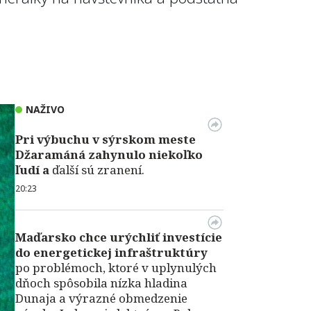
NAŽIVO
Pri výbuchu v
sýrskom meste
Džaramáná zahynulo niekoľko
ľudí a
ďalší sú zranení.
20:23
Maďarsko chce urýchliť investície
do energetickej infraštruktúry
po problémoch, ktoré v uplynulých
dňoch spôsobila nízka hladina
Dunaja a výrazné obmedzenie