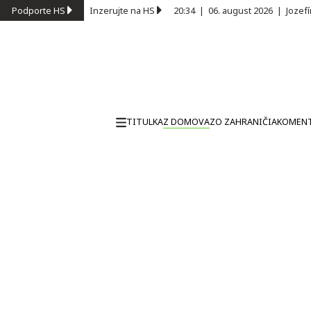
Podporte HS
Inzerujte na HS
20:34
|
06. august 2026
|
Jozef
TITULKA
Z DOMOVA
ZO ZAHRANIČIA
KOMEN