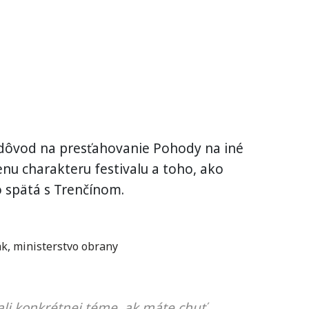
ý dôvod na presťahovanie Pohody na iné
nu charakteru festivalu a toho, ako
 spätá s Trenčínom.
ák
,
ministerstvo obrany
li konkrétnej téme, ak máte chuť