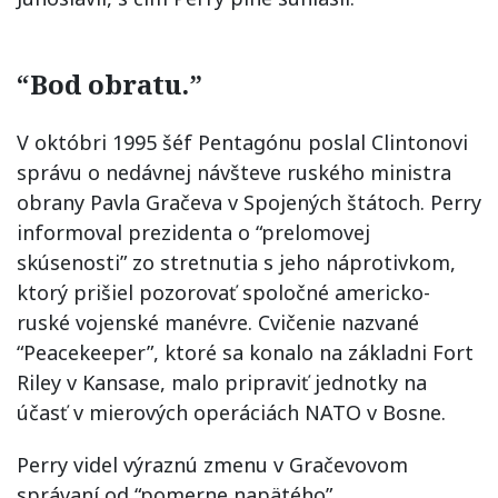
“Bod obratu.”
V októbri 1995 šéf Pentagónu poslal Clintonovi
správu o nedávnej návšteve ruského ministra
obrany Pavla Gračeva v Spojených štátoch. Perry
informoval prezidenta o “prelomovej
skúsenosti” zo stretnutia s jeho náprotivkom,
ktorý prišiel pozorovať spoločné americko-
ruské vojenské manévre. Cvičenie nazvané
“Peacekeeper”, ktoré sa konalo na základni Fort
Riley v Kansase, malo pripraviť jednotky na
účasť v mierových operáciách NATO v Bosne.
Perry videl výraznú zmenu v Gračevovom
správaní od “pomerne napätého”