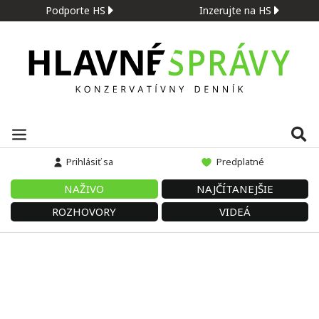
Podporte HS
Inzerujte na HS
Prihlásiť sa
Predplatné
NAŽIVO
NAJČÍTANEJŠIE
ROZHOVORY
VIDEÁ