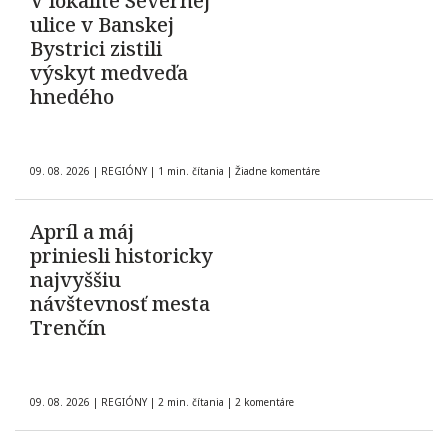
V lokalite Severnej
ulice v Banskej
Bystrici zistili
výskyt medveďa
hnedého
09. 08. 2026
|
REGIÓNY
|
1 min. čítania
|
Žiadne komentáre
Apríl a máj
priniesli historicky
najvyššiu
návštevnosť mesta
Trenčín
09. 08. 2026
|
REGIÓNY
|
2 min. čítania
|
2 komentáre