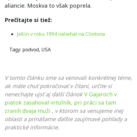
aliancie. Moskva to však poprela.
Prečítajte si tiež:
Jeľcin v roku 1994 naliehal na Clintona
Tagy:
podvod
,
USA
V tomto článku sme sa venovali konkrétnej téme,
ak máte chuť pokračovať v čítaní, určite si
nenechajte ujsť aj ďalší článok
V Gajaroch v
piatok zasahoval vrtuľník, pri práci sa tam
zranili dvaja muži
, v ktorom sa venujeme inej
oblasti a prinášame ďalšie zaujímavé pohľady a
praktické informácie.