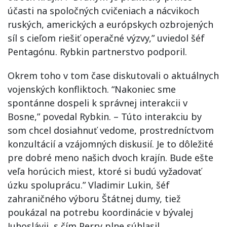
účasti na spoločných cvičeniach a nácvikoch
ruských, amerických a európskych ozbrojených
síl s cieľom riešiť operačné výzvy,” uviedol šéf
Pentagónu. Rybkin partnerstvo podporil.
Okrem toho v tom čase diskutovali o aktuálnych
vojenských konfliktoch. “Nakoniec sme
spontánne dospeli k správnej interakcii v
Bosne,” povedal Rybkin. – Túto interakciu by
som chcel dosiahnuť vedome, prostredníctvom
konzultácií a vzájomných diskusií. Je to dôležité
pre dobré meno našich dvoch krajín. Bude ešte
veľa horúcich miest, ktoré si budú vyžadovať
úzku spoluprácu.” Vladimir Lukin, šéf
zahraničného výboru Štátnej dumy, tiež
poukázal na potrebu koordinácie v bývalej
Juhoslávii, s čím Perry plne súhlasil.