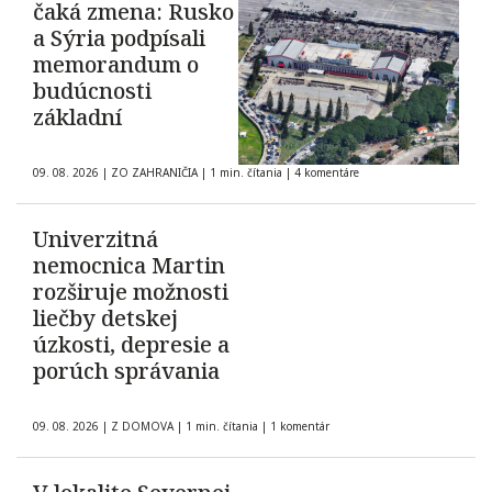
čaká zmena: Rusko
a Sýria podpísali
memorandum o
budúcnosti
základní
09. 08. 2026
|
ZO ZAHRANIČIA
|
1 min. čítania
|
4 komentáre
Univerzitná
nemocnica Martin
rozširuje možnosti
liečby detskej
úzkosti, depresie a
porúch správania
09. 08. 2026
|
Z DOMOVA
|
1 min. čítania
|
1 komentár