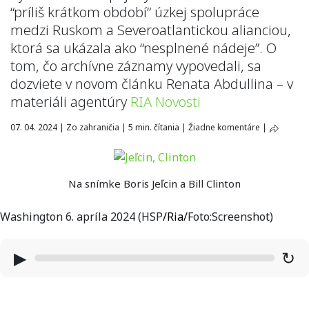
“príliš krátkom období” úzkej spolupráce
medzi Ruskom a Severoatlantickou alianciou,
ktorá sa ukázala ako “nesplnené nádeje”. O
tom, čo archívne záznamy vypovedali, sa
dozviete v novom článku Renata Abdullina – v
materiáli agentúry
RIA Novosti
07. 04. 2024
|
Zo zahraničia
|
5 min. čítania
|
Žiadne komentáre
|
Na snímke Boris Jeľcin a Bill Clinton
Washington 6. apríla 2024 (HSP
/
Ria
/
Foto:Screenshot)
▶
↻