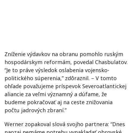
Zníženie výdavkov na obranu pomohlo ruským
hospodárskym reformám, povedal Chasbulatov.
“Je to práve výsledok oslabenia vojensko-
politického súperenia,” zdôraznil. – V tomto
ohľade považujeme príspevok Severoatlantickej
aliancie za veľmi významný a dúfame, že
budeme pokračovať aj na ceste znižovania
počtu jadrových zbraní.”
Werner zopakoval slová svojho partnera: “Dnes
naozaj nemáme potrebu vynakladať obrovské