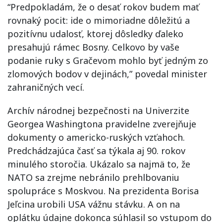
“Predpokladám, že o desať rokov budem mať
rovnaký pocit: ide o mimoriadne dôležitú a
pozitívnu udalosť, ktorej dôsledky ďaleko
presahujú rámec Bosny. Celkovo by vaše
podanie ruky s Gračevom mohlo byť jedným zo
zlomových bodov v dejinách,” povedal minister
zahraničných vecí.
Archív národnej bezpečnosti na Univerzite
Georgea Washingtona pravidelne zverejňuje
dokumenty o americko-ruských vzťahoch.
Predchádzajúca časť sa týkala aj 90. rokov
minulého storočia. Ukázalo sa najmä to, že
NATO sa zrejme nebránilo prehlbovaniu
spolupráce s Moskvou. Na prezidenta Borisa
Jeľcina urobili USA vážnu stávku. A on na
oplátku údajne dokonca súhlasil so vstupom do