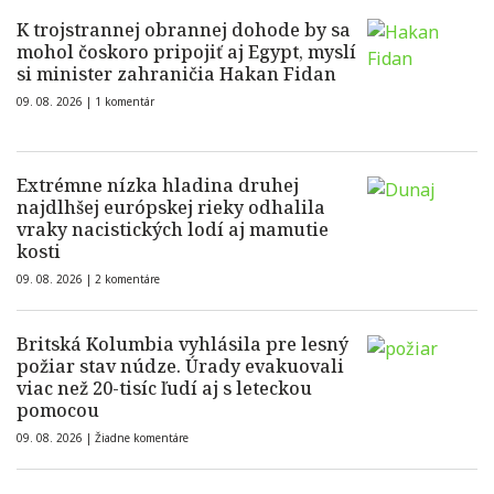
K trojstrannej obrannej dohode by sa
mohol čoskoro pripojiť aj Egypt, myslí
si minister zahraničia Hakan Fidan
09. 08. 2026 |
1 komentár
Extrémne nízka hladina druhej
najdlhšej európskej rieky odhalila
vraky nacistických lodí aj mamutie
kosti
09. 08. 2026 |
2 komentáre
Britská Kolumbia vyhlásila pre lesný
požiar stav núdze. Úrady evakuovali
viac než 20-tisíc ľudí aj s leteckou
pomocou
09. 08. 2026 |
Žiadne komentáre