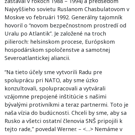
zastával v rokoch 1988 – 1994) a predsedom
Najvyššieho sovietu Ruslanom Chasbulatovom v
Moskve vo februári 1992. Generálny tajomník
hovoril o “novom bezpečnostnom prostredí od
Uralu po Atlantik”. Je založené na troch
pilieroch: helsinskom procese, Európskom
hospodárskom spoločenstve a samotnej
Severoatlantickej aliancii.
“Na tieto účely sme vytvorili Radu pre
spoluprácu pri NATO, aby sme úzko
konzultovali, spolupracovali a vytvárali
vzájomne prepojené inštitúcie s našimi
bývalými protivníkmi a teraz partnermi. Toto je
naša vízia do budúcnosti. Chceli by sme, aby sa
Rusko a všetci ostatní členovia SNŠ pripojili k
tejto rade,” povedal Werner. – <…> Nemáme v