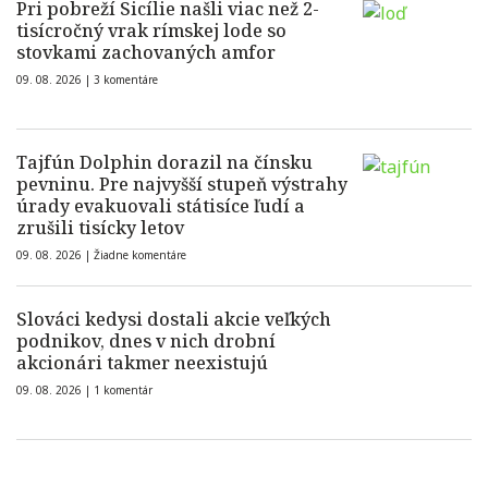
Pri pobreží Sicílie našli viac než 2-
tisícročný vrak rímskej lode so
stovkami zachovaných amfor
09. 08. 2026 |
3 komentáre
Tajfún Dolphin dorazil na čínsku
pevninu. Pre najvyšší stupeň výstrahy
úrady evakuovali státisíce ľudí a
zrušili tisícky letov
09. 08. 2026 |
Žiadne komentáre
Slováci kedysi dostali akcie veľkých
podnikov, dnes v nich drobní
akcionári takmer neexistujú
09. 08. 2026 |
1 komentár