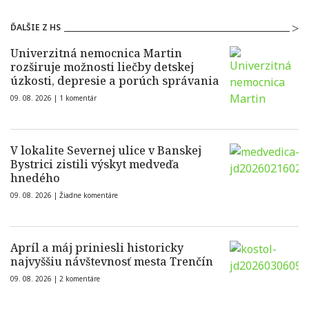
ĎALŠIE Z HS
Univerzitná nemocnica Martin
rozširuje možnosti liečby detskej
úzkosti, depresie a porúch správania
09. 08. 2026 |
1 komentár
V lokalite Severnej ulice v Banskej
Bystrici zistili výskyt medveďa
hnedého
09. 08. 2026 |
Žiadne komentáre
Apríl a máj priniesli historicky
najvyššiu návštevnosť mesta Trenčín
09. 08. 2026 |
2 komentáre