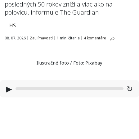
posledných 50 rokov znížila viac ako na
polovicu, informuje The Guardian
HS
08. 07. 2026
|
Zaujímavosti
|
1 min. čítania
|
4 komentáre
|
Ilustračné foto / Foto: Pixabay
▶
↻