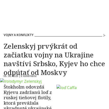
VOJNY A KONFLIKTY
Zelenskyj prvýkrát od
začiatku vojny na Ukrajine
navštívi Srbsko, Kyjev ho chce
odpútať od Moskvy
06. 08. 2026 |
6 komentárov
Štokholm odovzdá
Kyjevu zadržanú loď z
ruskej tieňovej flotily,
ktorá prevážala
ukradnuté ukrajinské