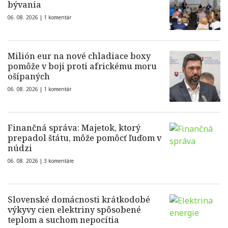
bývania
06. 08. 2026 |
1 komentár
Milión eur na nové chladiace boxy
pomôže v boji proti africkému moru
ošípaných
06. 08. 2026 |
1 komentár
Finančná správa: Majetok, ktorý
prepadol štátu, môže pomôcť ľuďom v
núdzi
06. 08. 2026 |
3 komentáre
Slovenské domácnosti krátkodobé
výkyvy cien elektriny spôsobené
teplom a suchom nepocítia