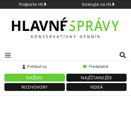
Podporte HS
Inzerujte na HS
Prihlásiť sa
Predplatné
NAŽIVO
NAJČÍTANEJŠIE
ROZHOVORY
VIDEÁ