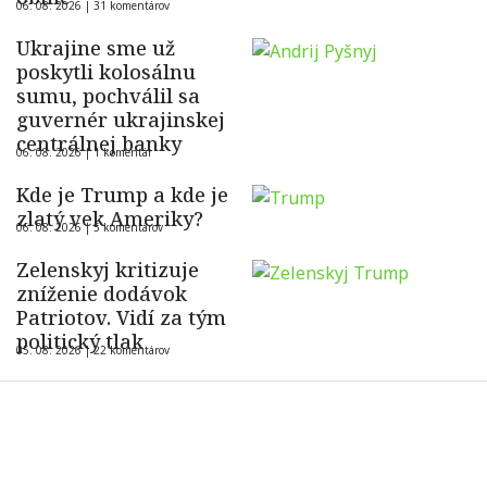
06. 08. 2026 |
31 komentárov
Ukrajine sme už
poskytli kolosálnu
sumu, pochválil sa
guvernér ukrajinskej
centrálnej banky
06. 08. 2026 |
1 komentár
Kde je Trump a kde je
zlatý vek Ameriky?
06. 08. 2026 |
5 komentárov
Zelenskyj kritizuje
zníženie dodávok
Patriotov. Vidí za tým
politický tlak
05. 08. 2026 |
22 komentárov