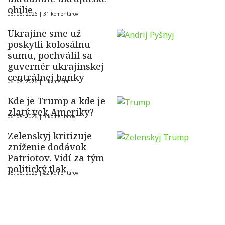
obilie
06. 08. 2026 |
31 komentárov
Ukrajine sme už
poskytli kolosálnu
sumu, pochválil sa
guvernér ukrajinskej
centrálnej banky
06. 08. 2026 |
1 komentár
Kde je Trump a kde je
zlatý vek Ameriky?
06. 08. 2026 |
5 komentárov
Zelenskyj kritizuje
zníženie dodávok
Patriotov. Vidí za tým
politický tlak
05. 08. 2026 |
22 komentárov