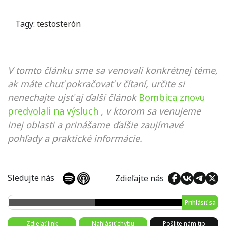
Tagy:
testosterón
V tomto článku sme sa venovali konkrétnej téme,
ak máte chuť pokračovať v čítaní, určite si
nenechajte ujsť aj ďalší článok
Bombica znovu
predvolali na výsluch
, v ktorom sa venujeme
inej oblasti a prinášame ďalšie zaujímavé
pohľady a praktické informácie.
Sledujte nás
Zdieľajte nás
Prihlásiť sa
Zdieľať link
Nahlásiť chybu
Pošlite nám tip