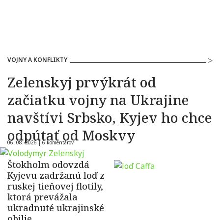
VOJNY A KONFLIKTY
Zelenskyj prvýkrát od
začiatku vojny na Ukrajine
navštívi Srbsko, Kyjev ho chce
odpútať od Moskvy
06. 08. 2026 |
6 komentárov
Štokholm odovzdá
Kyjevu zadržanú loď z
ruskej tieňovej flotily,
ktorá prevážala
ukradnuté ukrajinské
obilie