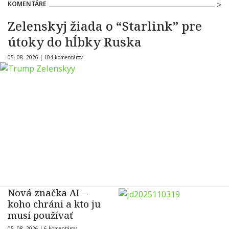
KOMENTÁRE
Zelenskyj žiada o “Starlink” pre
útoky do hĺbky Ruska
05. 08. 2026 |
104 komentárov
Nová značka AI –
koho chráni a kto ju
musí používať
05. 08. 2026 |
6 komentárov