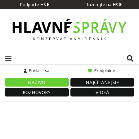
Podporte HS
Inzerujte na HS
Prihlásiť sa
Predplatné
NAŽIVO
NAJČÍTANEJŠIE
ROZHOVORY
VIDEÁ