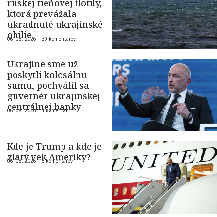
ruskej tieňovej flotily,
ktorá prevážala
ukradnuté ukrajinské
obilie
06. 08. 2026 |
30 komentárov
Ukrajine sme už
poskytli kolosálnu
sumu, pochválil sa
guvernér ukrajinskej
centrálnej banky
06. 08. 2026 |
1 komentár
Kde je Trump a kde je
zlatý vek Ameriky?
06. 08. 2026 |
5 komentárov