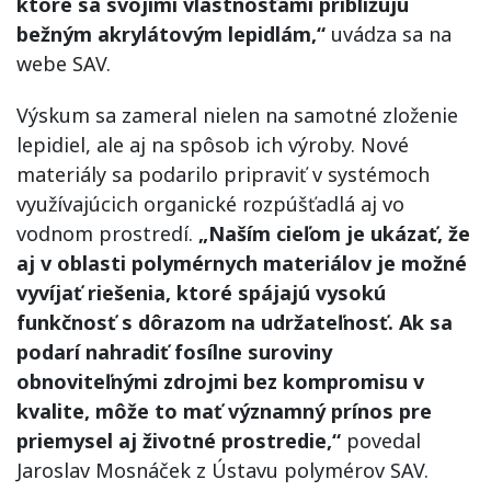
ktoré sa svojimi vlastnosťami približujú
bežným akrylátovým lepidlám,“
uvádza sa na
webe SAV.
Výskum sa zameral nielen na samotné zloženie
lepidiel, ale aj na spôsob ich výroby. Nové
materiály sa podarilo pripraviť v systémoch
využívajúcich organické rozpúšťadlá aj vo
vodnom prostredí.
„Naším cieľom je ukázať, že
aj v oblasti polymérnych materiálov je možné
vyvíjať riešenia, ktoré spájajú vysokú
funkčnosť s dôrazom na udržateľnosť. Ak sa
podarí nahradiť fosílne suroviny
obnoviteľnými zdrojmi bez kompromisu v
kvalite, môže to mať významný prínos pre
priemysel aj životné prostredie,“
povedal
Jaroslav Mosnáček z Ústavu polymérov SAV.