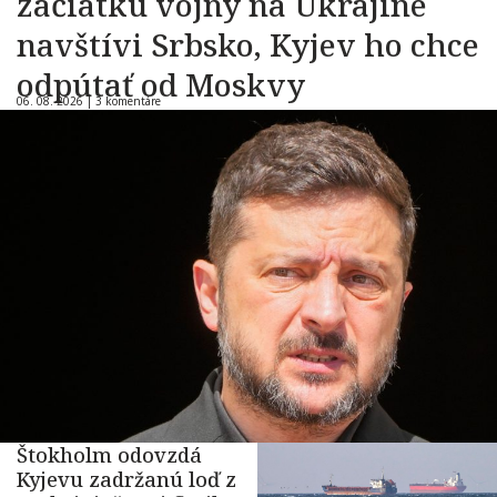
začiatku vojny na Ukrajine
navštívi Srbsko, Kyjev ho chce
odpútať od Moskvy
06. 08. 2026 |
3 komentáre
Štokholm odovzdá
Kyjevu zadržanú loď z