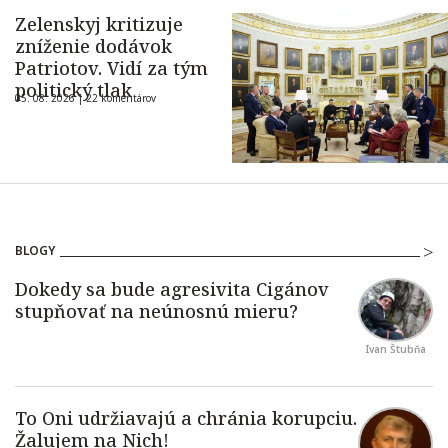
Zelenskyj kritizuje
zníženie dodávok
Patriotov. Vidí za tým
politický tlak
05. 08. 2026 |
22 komentárov
BLOGY
Ivan Štubňa