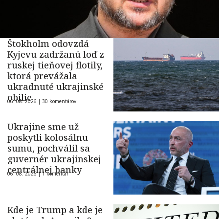
Štokholm odovzdá
Kyjevu zadržanú loď z
ruskej tieňovej flotily,
ktorá prevážala
ukradnuté ukrajinské
obilie
06. 08. 2026 |
30 komentárov
Ukrajine sme už
poskytli kolosálnu
sumu, pochválil sa
guvernér ukrajinskej
centrálnej banky
06. 08. 2026 |
1 komentár
Kde je Trump a kde je