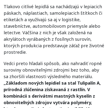
Tlakovo citlivé lepidlá sa nachádzajú v lepiacich
páskach, náplastiach, samolepiacich štítkoch či
etiketách a využívajú sa aj v logistike,
stavebníctve, automobilovom priemysle alebo
letectve. Väčšina z nich je však založená na
akrylátoch vyrábaných z fosílnych surovín,
ktorých produkcia predstavuje záťaž pre životné
prostredie.
Vedci preto hľadali spôsob, ako nahradiť ropné
suroviny obnoviteľnými zdrojmi bez toho, aby
sa zhoršili vlastnosti výsledného materiálu.
„Základom nových lepidiel sa stal Tulipalín A,
prírodná zlúčenina získavaná z rastlín. V
kombinácii s derivátmi mastných kyselín z
obnoviteľných zdrojov vytvára polyméry,