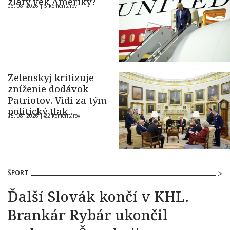
zlatý vek Ameriky?
06. 08. 2026 |
5 komentárov
Zelenskyj kritizuje
zníženie dodávok
Patriotov. Vidí za tým
politický tlak
05. 08. 2026 |
22 komentárov
ŠPORT