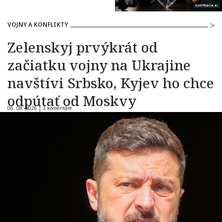
VOJNY A KONFLIKTY
Zelenskyj prvýkrát od
začiatku vojny na Ukrajine
navštívi Srbsko, Kyjev ho chce
odpútať od Moskvy
06. 08. 2026 |
3 komentáre