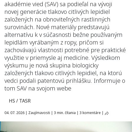
akadémie vied (SAV) sa podieľal na vývoji
novej generácie tlakovo citlivých lepidiel
založených na obnoviteľných rastlinných
surovinách. Nové materiály predstavujú
alternatívu k v súčasnosti bežne používaným
lepidlám vyrábaným z ropy, pričom si
zachovávajú vlastnosti potrebné pre praktické
využitie v priemysle aj medicíne. Výsledkom
výskumu je nová skupina biologicky
založených tlakovo citlivých lepidiel, na ktorú
vedci podali patentovú prihlášku. Informuje o
tom SAV na svojom webe
HS / TASR
04. 07. 2026
|
Zaujímavosti
|
3 min. čítania
|
3 komentáre
|