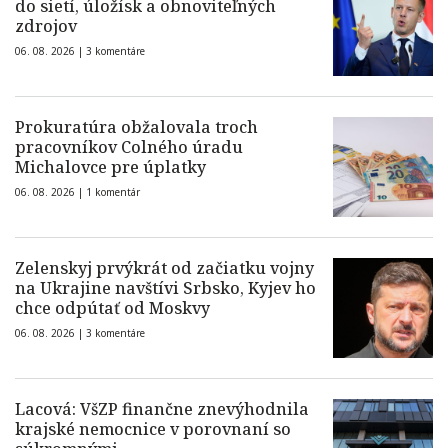
do sietí, úložísk a obnoviteľných
zdrojov
06. 08. 2026 |
3 komentáre
Prokuratúra obžalovala troch
pracovníkov Colného úradu
Michalovce pre úplatky
06. 08. 2026 |
1 komentár
Zelenskyj prvýkrát od začiatku vojny
na Ukrajine navštívi Srbsko, Kyjev ho
chce odpútať od Moskvy
06. 08. 2026 |
3 komentáre
Lacová: VšZP finančne znevýhodnila
krajské nemocnice v porovnaní so