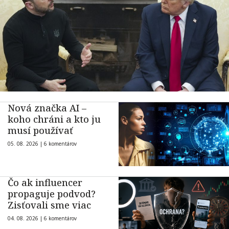
Nová značka AI –
koho chráni a kto ju
musí používať
05. 08. 2026 |
6 komentárov
Čo ak influencer
propaguje podvod?
Zisťovali sme viac
04. 08. 2026 |
6 komentárov