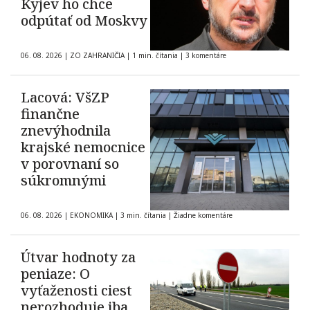
Kyjev ho chce
odpútať od Moskvy
06. 08. 2026
|
ZO ZAHRANIČIA
|
1 min. čítania
|
3 komentáre
Lacová: VšZP
finančne
znevýhodnila
krajské nemocnice
v porovnaní so
súkromnými
06. 08. 2026
|
EKONOMIKA
|
3 min. čítania
|
Žiadne komentáre
Útvar hodnoty za
peniaze: O
vyťaženosti ciest
nerozhoduje iba