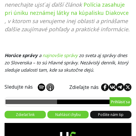
nenechajte ujsť aj ďalší článok
Polícia zasahuje
pri úniku neznámej látky na kúpalisku Diakovce
, v ktorom sa venujeme inej oblasti a prinášame
ďalšie zaujímavé pohľady a praktické informácie.
Horúce správy
a
najnovšie správy
zo sveta aj správy dnes
zo Slovenska – to sú Hlavné správy. Nezávislý denník, ktorý
sleduje udalosti tam, kde sa skutočne dejú.
Sledujte nás
Zdieľajte nás
Prihlásiť sa
Zdieľať link
Nahlásiť chybu
Pošlite nám tip