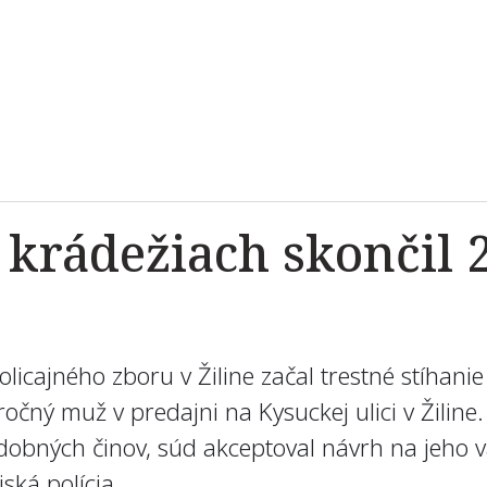
krádežiach skončil 
olicajného zboru v Žiline začal trestné stíhani
ročný muž v predajni na Kysuckej ulici v Žilin
obných činov, súd akceptoval návrh na jeho väz
jská polícia