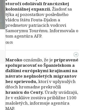
storočí odolávali francúzskej
koloniálnej expanzii.
Žiadosť sa
týka aj pozostatkov posledného
vládcu štátu Fouta‑Djalon a
predmetov patriacich vodcovi
Samorymu Tourému. Informovala o
tom agentúra AFP.
08:05
↻
Maroko
oznámilo, že je
pripravené
spolupracovať so Španielskom a
ďalšími európskymi krajinami na
návrate neplnoletých migrantov
bez sprievodu,
ktorí v uplynulých
dňoch hromadne prekročili
hranicu do Ceuty.
Úrady uvádzajú,
že v exkláve zostáva približne 1100
maloletých, informuje agentúra
MAP.