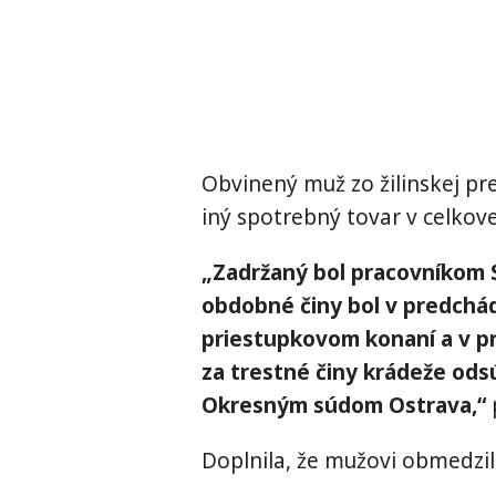
Obvinený muž zo žilinskej pr
iný spotrebný tovar v celkov
„Zadržaný bol pracovníkom 
obdobné činy bol v predchá
priestupkovom konaní a v pr
za trestné činy krádeže od
Okresným súdom Ostrava,“
p
Doplnila, že mužovi obmedzil