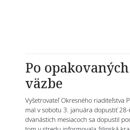
Po opakovaných 
väzbe
Vyšetrovateľ Okresného riaditeľstva P
mal v sobotu 3. januára dopustiť 28-
dvanástich mesiacoch sa dopustil pod
tom v stredu informovala žilinská kra