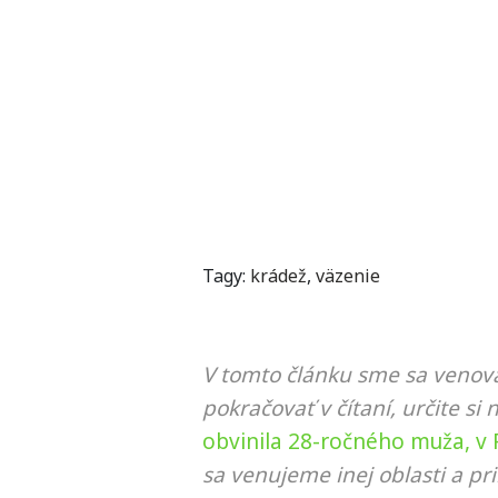
Tagy:
krádež
,
väzenie
V tomto článku sme sa venova
pokračovať v čítaní, určite si 
obvinila 28-ročného muža, v
sa venujeme inej oblasti a p