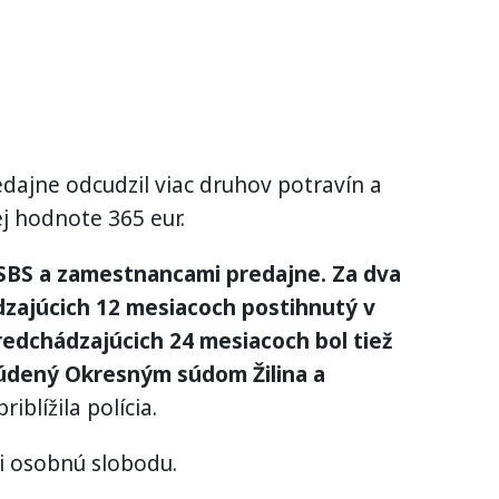
edajne odcudzil viac druhov potravín a
ej hodnote 365 eur.
SBS a zamestnancami predajne. Za dva
dzajúcich 12 mesiacoch postihnutý v
edchádzajúcich 24 mesiacoch bol tiež
súdený Okresným súdom Žilina a
riblížila polícia.
i osobnú slobodu.