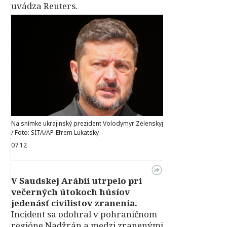
uvádza Reuters.
Na snímke ukrajinský prezident Volodymyr Zelenskyj
/ Foto: SITA/AP-Efrem Lukatsky
07:12
V Saudskej Arábii utrpelo pri
večerných útokoch húsíov
jedenásť civilistov zranenia.
Incident sa odohral v pohraničnom
regióne Nadžrán a medzi zranenými