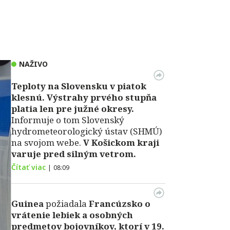
NAŽIVO
Teploty na Slovensku v piatok
klesnú.
Výstrahy prvého stupňa
platia len pre južné okresy.
Informuje o tom Slovenský
hydrometeorologický ústav (SHMÚ)
na svojom webe.
V Košickom kraji
varuje pred silným vetrom.
Čítať viac
|
08:09
Guinea
požiadala
Francúzsko o
vrátenie lebiek a osobných
predmetov bojovníkov, ktorí v 19.