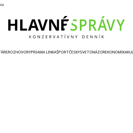
nia
TÁRE
ROZHOVORY
PRIAMA LINKA
ŠPORT
ČESKY
SVETONÁZOR
EKONOMIKA
KU