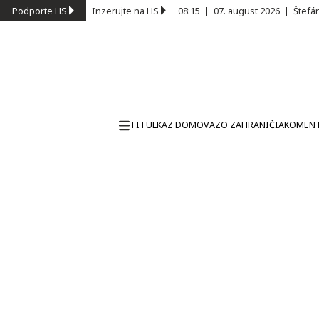
Podporte HS
Inzerujte na HS
08:15
|
07. august 2026
|
Štefá
TITULKA
Z DOMOVA
ZO ZAHRANIČIA
KOMEN