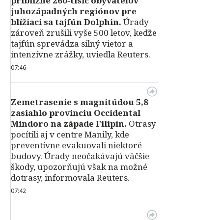
približne 260‑tisíc obyvateľov
juhozápadných regiónov pre
blížiaci sa tajfún Dolphin.
Úrady
zároveň zrušili vyše 500 letov, keďže
tajfún sprevádza silný vietor a
intenzívne zrážky, uviedla Reuters.
07:46
Zemetrasenie s magnitúdou 5,8
zasiahlo provinciu Occidental
Mindoro na západe Filipín.
Otrasy
pocítili aj v centre Manily, kde
preventívne evakuovali niektoré
budovy. Úrady neočakávajú väčšie
škody, upozorňujú však na možné
dotrasy, informovala Reuters.
07:42