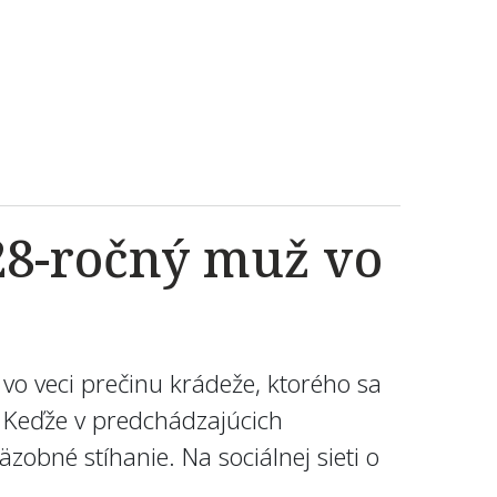
28-ročný muž vo
e vo veci prečinu krádeže, ktorého sa
e. Keďže v predchádzajúcich
obné stíhanie. Na sociálnej sieti o