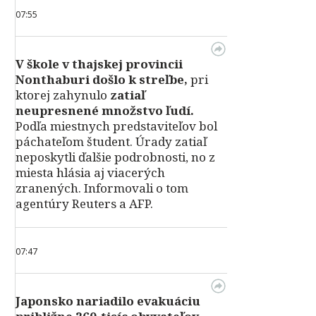
07:55
V škole v thajskej provincii
Nonthaburi došlo k streľbe,
pri
ktorej zahynulo
zatiaľ
neupresnené množstvo ľudí.
Podľa miestnych predstaviteľov bol
páchateľom študent. Úrady zatiaľ
neposkytli ďalšie podrobnosti, no z
miesta hlásia aj viacerých
zranených. Informovali o tom
agentúry Reuters a AFP.
07:47
Japonsko nariadilo evakuáciu