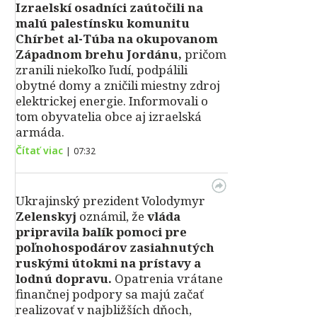
Izraelskí osadníci zaútočili na
malú palestínsku komunitu
Chírbet al-Túba na okupovanom
Západnom brehu Jordánu,
pričom
zranili niekoľko ľudí, podpálili
obytné domy a zničili miestny zdroj
elektrickej energie. Informovali o
tom obyvatelia obce aj izraelská
armáda.
Čítať viac
|
07:32
Ukrajinský prezident Volodymyr
Zelenskyj
oznámil, že
vláda
pripravila balík pomoci pre
poľnohospodárov zasiahnutých
ruskými útokmi na prístavy a
lodnú dopravu.
Opatrenia vrátane
finančnej podpory sa majú začať
realizovať v najbližších dňoch,