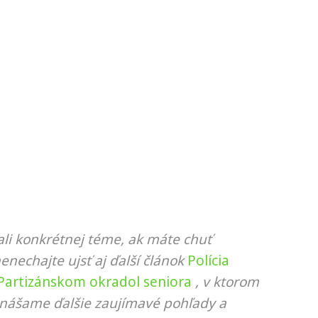
li konkrétnej téme, ak máte chuť
nenechajte ujsť aj ďalší článok
Polícia
 Partizánskom okradol seniora
, v ktorom
rinášame ďalšie zaujímavé pohľady a