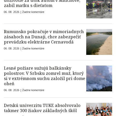
doživotie za útok autom v Mníchove,
zabil matku s dieťaťom
06. 08. 2026 |
Žiadne komentáre
Rumunsko pokračuje v mimoriadnych
zásahoch na Dunaji, chce zabezpečiť
prevádzku elektrárne Cernavodă
06. 08. 2026 |
Žiadne komentáre
Lesné požiare sužujú balkánsky
polostrov. V Srbsku zomrel muž, ktorý
si v extrémnom suchu založil pri dome
oheň
06. 08. 2026 |
Žiadne komentáre
Detskú univerzitu TUKE absolvovalo
takmer 300 žiakov základných škôl