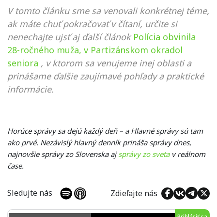
V tomto článku sme sa venovali konkrétnej téme,
ak máte chuť pokračovať v čítaní, určite si
nenechajte ujsť aj ďalší článok
Polícia obvinila
28-ročného muža, v Partizánskom okradol
seniora
, v ktorom sa venujeme inej oblasti a
prinášame ďalšie zaujímavé pohľady a praktické
informácie.
Horúce správy sa dejú každý deň – a Hlavné správy sú tam
ako prvé. Nezávislý hlavný denník prináša správy dnes,
najnovšie správy zo Slovenska aj
správy zo sveta
v reálnom
čase.
Sledujte nás
Zdieľajte nás
Prihlásiť sa