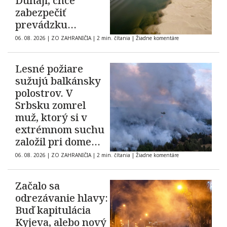
Dunaji, chce
zabezpečiť
prevádzku
elektrárne
06. 08. 2026
|
ZO ZAHRANIČIA
|
2 min. čítania
|
Žiadne komentáre
Cernavodă
Lesné požiare
sužujú balkánsky
polostrov. V
Srbsku zomrel
muž, ktorý si v
extrémnom suchu
založil pri dome
oheň
06. 08. 2026
|
ZO ZAHRANIČIA
|
2 min. čítania
|
Žiadne komentáre
Začalo sa
odrezávanie hlavy:
Buď kapitulácia
Kyjeva, alebo nový