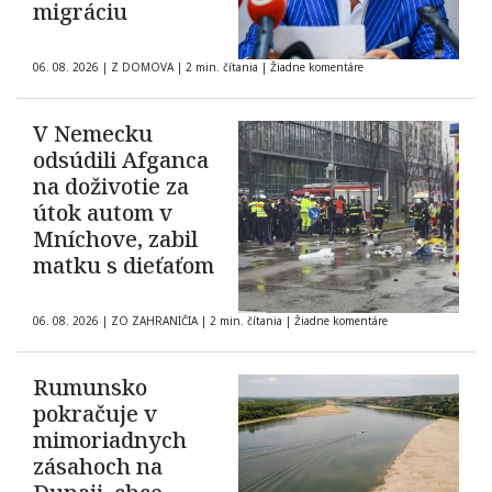
migráciu
06. 08. 2026
|
Z DOMOVA
|
2 min. čítania
|
Žiadne komentáre
V Nemecku
odsúdili Afganca
na doživotie za
útok autom v
Mníchove, zabil
matku s dieťaťom
06. 08. 2026
|
ZO ZAHRANIČIA
|
2 min. čítania
|
Žiadne komentáre
Rumunsko
pokračuje v
mimoriadnych
zásahoch na