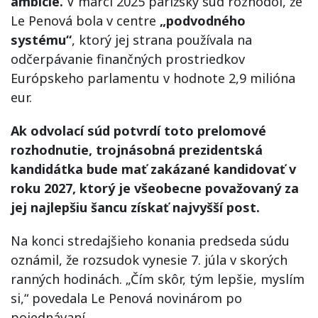
ambície.
V marci 2025 parížsky súd rozhodol, že
Le Penová bola v centre
„podvodného
systému“
, ktorý jej strana používala na
odčerpávanie finančných prostriedkov
Európskeho parlamentu v hodnote 2,9 milióna
eur.
Ak odvolací súd potvrdí toto prelomové
rozhodnutie, trojnásobná prezidentská
kandidátka bude mať zakázané kandidovať v
roku 2027, ktorý je všeobecne považovaný za
jej najlepšiu šancu získať najvyšší post.
Na konci stredajšieho konania predseda súdu
oznámil, že rozsudok vynesie 7. júla v skorých
ranných hodinách. „Čím skôr, tým lepšie, myslím
si,“ povedala Le Penová novinárom po
pojednávaní.