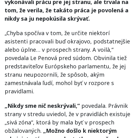
vykonávali prácu pre jej stranu, ale trvala na
tom, že verila, že takáto práca je povolená a
nikdy sa ju nepokúsila skrývať.
„Chyba spočíva v tom, že určite niektorí
asistenti pracovali buď okrajovo, podstatnejšie
alebo úplne… v prospech strany. A voilà,“
povedala Le Penová pred súdom. Obvinila tiež
predstaviteľov Európskeho parlamentu, že jej
stranu neupozornili, že spôsob, akým
zamestnávala ľudí, mohol byť v rozpore s
pravidlami.
„Nikdy sme nič neskrývali,“
povedala. Právnik
strany v stredu uviedol, že v pravidlách existuje
„sivá zóna“, ktorá by mala byť v prospech
obžalovaných.
„Možno došlo k niektorým