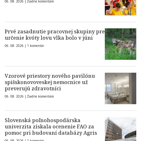
06. 08. 2026 |
Žiadne komentáre
Prvé zasadnutie pracovnej skupiny pre
určenie kvóty lovu vlka bolo v júni
06. 08. 2026 |
1 komentár
Vzorové priestory nového pavilónu
spišskonovoveskej nemocnice už
preverujú zdravotníci
06. 08. 2026 |
Žiadne komentáre
Slovenská poľnohospodárska
univerzita získala ocenenie FAO za
pomoc pri budovaní databázy Agris
06. 08. 2026 |
1 komentár