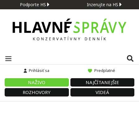
Podporte HS
Inzerujte na HS
Prihlásiť sa
Predplatné
NAŽIVO
NAJČÍTANEJŠIE
ROZHOVORY
VIDEÁ