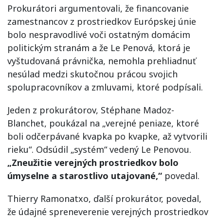
Prokurátori argumentovali, že financovanie
zamestnancov z prostriedkov Európskej únie
bolo nespravodlivé voči ostatným domácim
politickým stranám a že Le Penová, ktorá je
vyštudovaná právnička, nemohla prehliadnuť
nesúlad medzi skutočnou prácou svojich
spolupracovníkov a zmluvami, ktoré podpísali.
Jeden z prokurátorov, Stéphane Madoz-
Blanchet, poukázal na „verejné peniaze, ktoré
boli odčerpávané kvapka po kvapke, až vytvorili
rieku“. Odsúdil „systém“ vedený Le Penovou.
„Zneužitie verejných prostriedkov bolo
úmyselne a starostlivo utajované,“
povedal.
Thierry Ramonatxo, ďalší prokurátor, povedal,
že údajné spreneverenie verejných prostriedkov