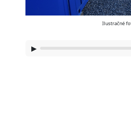
Ilustračné f
▶