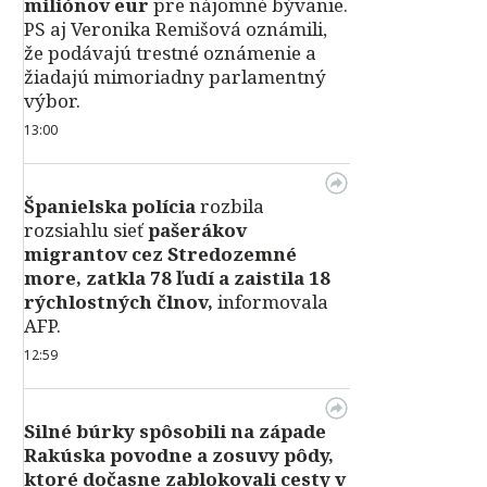
miliónov eur
pre nájomné bývanie.
PS aj Veronika Remišová oznámili,
že podávajú trestné oznámenie a
žiadajú mimoriadny parlamentný
výbor.
13:00
Španielska polícia
rozbila
rozsiahlu sieť
pašerákov
migrantov cez Stredozemné
more, zatkla 78 ľudí a zaistila 18
rýchlostných člnov,
informovala
AFP.
12:59
Silné búrky spôsobili na západe
Rakúska povodne a zosuvy pôdy,
ktoré dočasne zablokovali cesty v