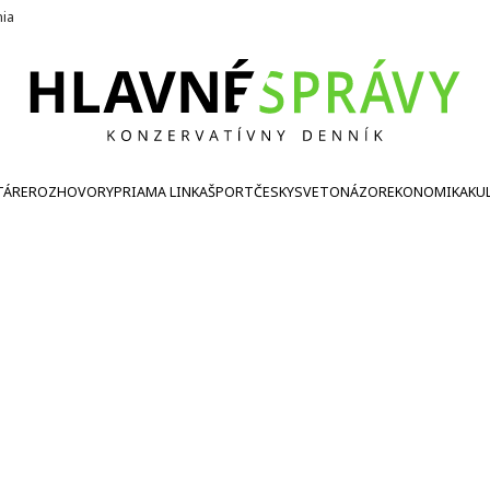
nia
TÁRE
ROZHOVORY
PRIAMA LINKA
ŠPORT
ČESKY
SVETONÁZOR
EKONOMIKA
KU