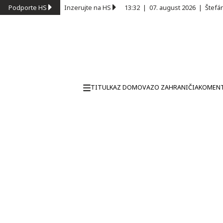
Podporte HS
Inzerujte na HS
13:32
|
07. august 2026
|
Štefá
TITULKA
Z DOMOVA
ZO ZAHRANIČIA
KOMEN