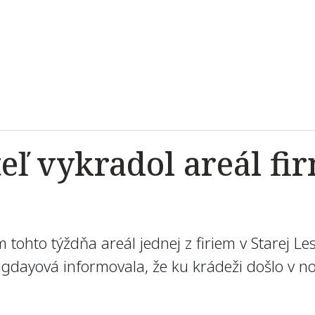
ľ vykradol areál fir
tohto týždňa areál jednej z firiem v Starej Le
gdayová informovala, že ku krádeži došlo v noci