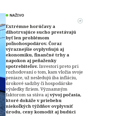
NAŽIVO
Extrémne horúčavy a
dlhotrvajúce sucho prestávajú
byť len problémom
poľnohospodárov. Čoraz
výraznejšie ovplyvňujú aj
ekonomiku, finančné trhy a
napokon aj peňaženky
spotrebiteľov.
Investori preto pri
rozhodovaní o tom, kam vložia svoje
peniaze, už nesledujú iba infláciu,
úrokové sadzby či hospodárske
výsledky firiem. Významným
faktorom sa stáva aj
vývoj počasia,
ktoré dokáže v priebehu
niekoľkých týždňov ovplyvniť
úrodu, ceny komodít aj budúci