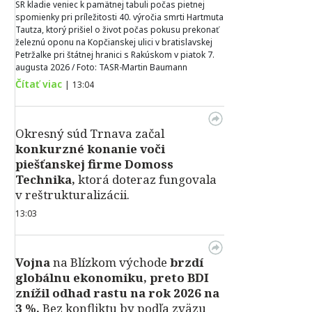
SR kladie veniec k pamätnej tabuli počas pietnej
spomienky pri príležitosti 40. výročia smrti Hartmuta
Tautza, ktorý prišiel o život počas pokusu prekonať
železnú oponu na Kopčianskej ulici v bratislavskej
Petržalke pri štátnej hranici s Rakúskom v piatok 7.
augusta 2026 / Foto: TASR-Martin Baumann
Čítať viac
|
13:04
Okresný súd Trnava začal
konkurzné konanie voči
piešťanskej firme Domoss
Technika,
ktorá doteraz fungovala
v reštrukturalizácii.
13:03
Vojna
na Blízkom východe
brzdí
globálnu ekonomiku, preto BDI
znížil odhad rastu na rok 2026 na
3 %.
Bez konfliktu by podľa zväzu