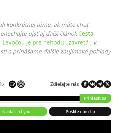
li konkrétnej téme, ak máte chuť
nenechajte ujsť aj ďalší článok
Cesta
 Levočou je pre nehodu uzavretá
, v
sti a prinášame ďalšie zaujímavé pohľady
 nás
Zdieľajte nás
Prihlásiť sa
Nahlásiť chybu
Pošlite nám tip