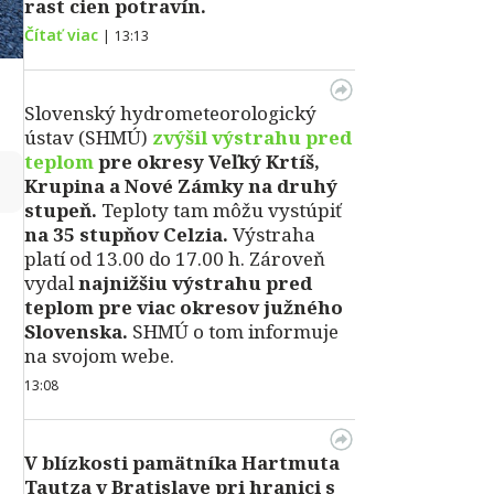
rast cien potravín.
Čítať viac
|
13:13
Slovenský hydrometeorologický
ústav (SHMÚ)
zvýšil výstrahu pred
teplom
pre okresy Veľký Krtíš,
↻
Krupina a Nové Zámky na druhý
stupeň.
Teploty tam môžu vystúpiť
na 35 stupňov Celzia.
Výstraha
platí od 13.00 do 17.00 h. Zároveň
vydal
najnižšiu výstrahu pred
teplom pre viac okresov južného
Slovenska.
SHMÚ o tom informuje
na svojom webe.
13:08
V blízkosti pamätníka Hartmuta
Tautza v Bratislave pri hranici s