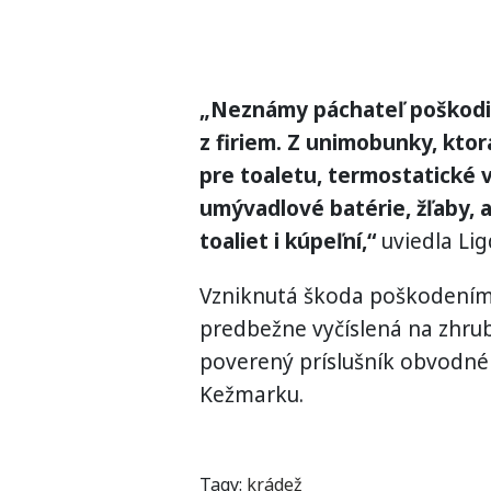
„Neznámy páchateľ poškodil
z firiem. Z unimobunky, kto
pre toaletu, termostatické v
umývadlové batérie, žľaby, 
toaliet i kúpeľní,“
uviedla Li
Vzniknutá škoda poškodením 
predbežne vyčíslená na zhru
poverený príslušník obvodné
Kežmarku.
Tagy:
krádež