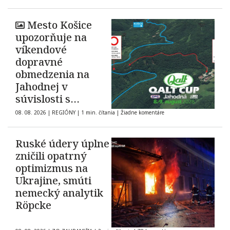
Mesto Košice
upozorňuje na
víkendové
dopravné
obmedzenia na
Jahodnej v
súvislosti s
automobilovými
08. 08. 2026
|
REGIÓNY
|
1 min. čítania
|
Žiadne komentáre
pretekmi
Ruské údery úplne
zničili opatrný
optimizmus na
Ukrajine, smúti
nemecký analytik
Röpcke