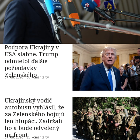
Podpora Ukrajiny v
USA slabne. Trump
odmietol ďalšie
požiadavky
Zelenského
07. 08. 2026 |
50 komentárov
Ukrajinský vodič
autobusu vyhlásil, že
za Zelenského bojujú
len hlupáci. Zadržali
ho a bude odvelený
na front
07. 08. 2026 |
23 komentárov