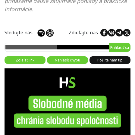
prinášame ďalšie zaujímavé pohľady a praktické
informácie.
Sledujte nás
Zdieľajte nás
Prihlásiť sa
Zdieľať link
Nahlásiť chybu
Pošlite nám tip