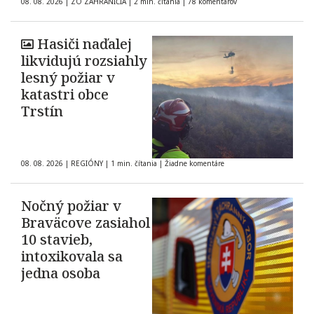
08. 08. 2026
|
ZO ZAHRANIČIA
|
2 min. čítania
|
78 komentárov
Hasiči naďalej
likvidujú rozsiahly
lesný požiar v
katastri obce
Trstín
08. 08. 2026
|
REGIÓNY
|
1 min. čítania
|
Žiadne komentáre
Nočný požiar v
Braväcove zasiahol
10 stavieb,
intoxikovala sa
jedna osoba