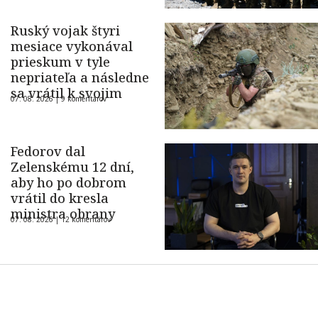
Ruský vojak štyri
mesiace vykonával
prieskum v tyle
nepriateľa a následne
sa vrátil k svojim
07. 08. 2026 |
9 komentárov
Fedorov dal
Zelenskému 12 dní,
aby ho po dobrom
vrátil do kresla
ministra obrany
07. 08. 2026 |
12 komentárov