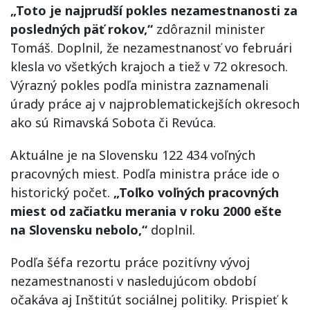
„Toto je najprudší pokles nezamestnanosti za
posledných päť rokov,“
zdôraznil minister
Tomáš. Doplnil, že nezamestnanosť vo februári
klesla vo všetkých krajoch a tiež v 72 okresoch.
Výrazný pokles podľa ministra zaznamenali
úrady práce aj v najproblematickejších okresoch
ako sú Rimavská Sobota či Revúca.
Aktuálne je na Slovensku 122 434 voľných
pracovných miest. Podľa ministra práce ide o
historický počet.
„Toľko voľných pracovných
miest od začiatku merania v roku 2000 ešte
na Slovensku nebolo,“
doplnil.
Podľa šéfa rezortu práce pozitívny vývoj
nezamestnanosti v nasledujúcom období
očakáva aj Inštitút sociálnej politiky. Prispieť k