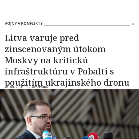
VOJNY A KONFLIKTY
Litva varuje pred
zinscenovaným útokom
Moskvy na kritickú
infraštruktúru v Pobaltí s
použitím ukrajinského dronu
07. 08. 2026 |
12 komentárov