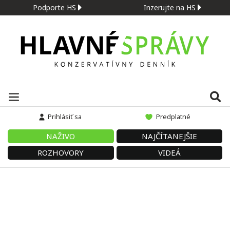
Podporte HS
Inzerujte na HS
Prihlásiť sa
Predplatné
NAŽIVO
NAJČÍTANEJŠIE
ROZHOVORY
VIDEÁ