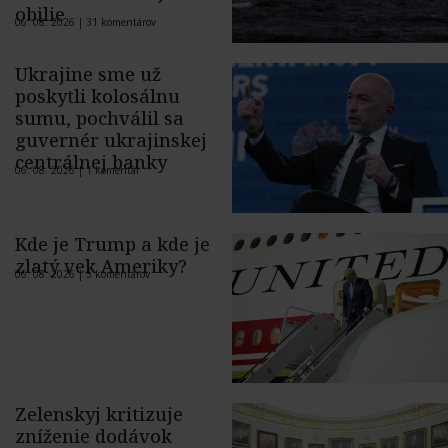
obilie
06. 08. 2026 |
31 komentárov
Ukrajine sme už
poskytli kolosálnu
sumu, pochválil sa
guvernér ukrajinskej
centrálnej banky
06. 08. 2026 |
1 komentár
Kde je Trump a kde je
zlatý vek Ameriky?
06. 08. 2026 |
5 komentárov
Zelenskyj kritizuje
zníženie dodávok