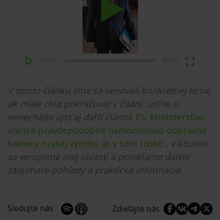
Play
00:00
00:35
V tomto článku sme sa venovali konkrétnej téme,
ak máte chuť pokračovať v čítaní, určite si
nenechajte ujsť aj ďalší článok
PS: Ministerstvo
vnútra pravdepodobne namontovalo dopravné
kamery ruskej výroby, je v tom riziko
, v ktorom
sa venujeme inej oblasti a prinášame ďalšie
zaujímavé pohľady a praktické informácie.
Sledujte nás
Zdieľajte nás