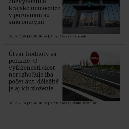
znevýhodnila
krajské nemocnice
v porovnaní so
súkromnými
06. 08. 2026
|
EKONOMIKA
|
3 min. čítania
|
1 komentár
Útvar hodnoty za
peniaze: O
vyťaženosti ciest
nerozhoduje iba
počet áut, dôležité
je aj ich zloženie
06. 08. 2026
|
EKONOMIKA
|
3 min. čítania
|
Žiadne komentáre