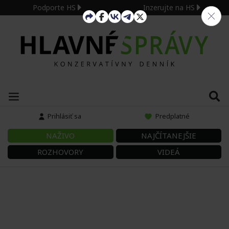
Podporte HS
Inzerujte na HS
Prihlásiť sa
Predplatné
NAŽIVO
NAJČÍTANEJŠIE
ROZHOVORY
VIDEÁ