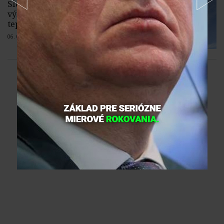
Slovenské domácnosti krátkodobé
výkyvy cien elektriny spôsobené
teplom a suchom nepocítia
06. 08. 2026 |
1 komentár