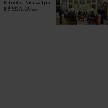
Patriotov. Vidí za tým
politický tlak
05. 08. 2026 |
22 komentárov