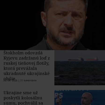
Štokholm odovzdá
Kyjevu zadržanú loď z
ruskej tieňovej flotily,
ktorá prevážala
ukradnuté ukrajinské
obilie
06. 08. 2026 |
31 komentárov
Ukrajine sme už
poskytli kolosálnu
sumu, pochválil sa