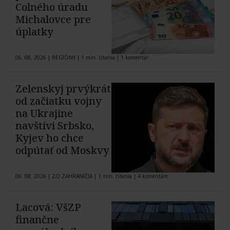
Colného úradu
Michalovce pre
úplatky
06. 08. 2026
|
REGIÓNY
|
1 min. čítania
|
1 komentár
Zelenskyj prvýkrát
od začiatku vojny
na Ukrajine
navštívi Srbsko,
Kyjev ho chce
odpútať od Moskvy
06. 08. 2026
|
ZO ZAHRANIČIA
|
1 min. čítania
|
4 komentáre
Lacová: VšZP
finančne