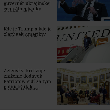
guvernér ukrajinskej
centrálnej banky
06. 08. 2026 |
1 komentár
Kde je Trump a kde je
zlatý vek Ameriky?
06. 08. 2026 |
5 komentárov
Zelenskyj kritizuje
zníženie dodávok
Patriotov. Vidí za tým
politický tlak
05. 08. 2026 |
22 komentárov