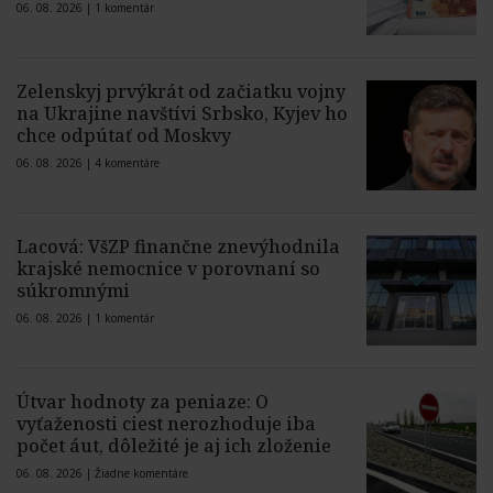
06. 08. 2026 |
1 komentár
Zelenskyj prvýkrát od začiatku vojny
na Ukrajine navštívi Srbsko, Kyjev ho
chce odpútať od Moskvy
06. 08. 2026 |
4 komentáre
Lacová: VšZP finančne znevýhodnila
krajské nemocnice v porovnaní so
súkromnými
06. 08. 2026 |
1 komentár
Útvar hodnoty za peniaze: O
vyťaženosti ciest nerozhoduje iba
počet áut, dôležité je aj ich zloženie
06. 08. 2026 |
Žiadne komentáre