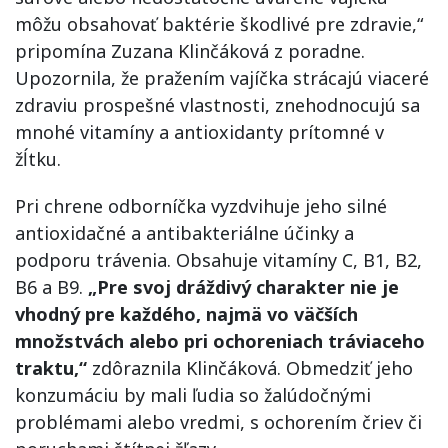
môžu obsahovať baktérie škodlivé pre zdravie,“
pripomína Zuzana Klinčáková z poradne.
Upozornila, že pražením vajíčka strácajú viaceré
zdraviu prospešné vlastnosti, znehodnocujú sa
mnohé vitamíny a antioxidanty prítomné v
žĺtku.
Pri chrene odborníčka vyzdvihuje jeho silné
antioxidačné a antibakteriálne účinky a
podporu trávenia. Obsahuje vitamíny C, B1, B2,
B6 a B9.
„Pre svoj dráždivý charakter nie je
vhodný pre každého, najmä vo väčších
množstvách alebo pri ochoreniach tráviaceho
traktu,“
zdôraznila Klinčáková. Obmedziť jeho
konzumáciu by mali ľudia so žalúdočnými
problémami alebo vredmi, s ochorením čriev či