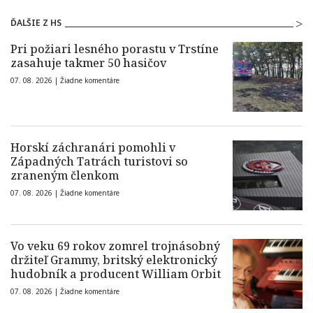
ĎALŠIE Z HS
Pri požiari lesného porastu v Trstíne
zasahuje takmer 50 hasičov
07. 08. 2026 |
Žiadne komentáre
Horskí záchranári pomohli v
Západných Tatrách turistovi so
zraneným členkom
07. 08. 2026 |
Žiadne komentáre
Vo veku 69 rokov zomrel trojnásobný
držiteľ Grammy, britský elektronický
hudobník a producent William Orbit
07. 08. 2026 |
Žiadne komentáre