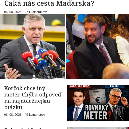
Čaká nás cesta Maďarska?
06. 08. 2026 |
274 komentárov
Korčok chce iný
meter. Chýba odpoveď
na najdôležitejšiu
otázku
06. 08. 2026 |
19 komentárov