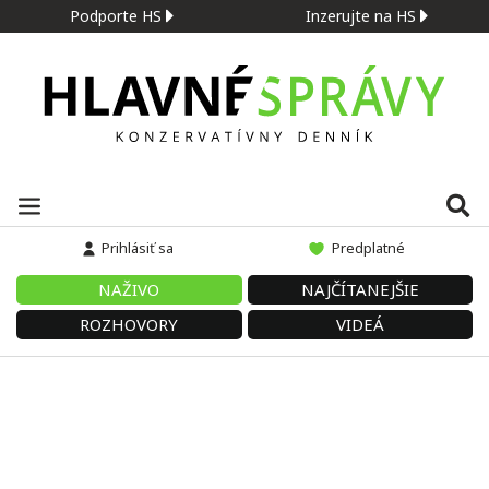
Podporte HS
Inzerujte na HS
Prihlásiť sa
Predplatné
NAŽIVO
NAJČÍTANEJŠIE
ROZHOVORY
VIDEÁ