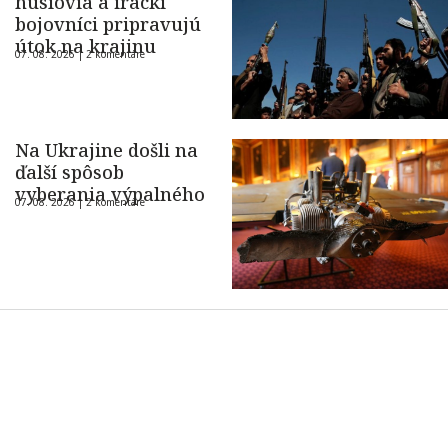
húsíovia a irackí
bojovníci pripravujú
útok na krajinu
07. 08. 2026 |
2 komentáre
Na Ukrajine došli na
ďalší spôsob
vyberania výpalného
07. 08. 2026 |
2 komentáre