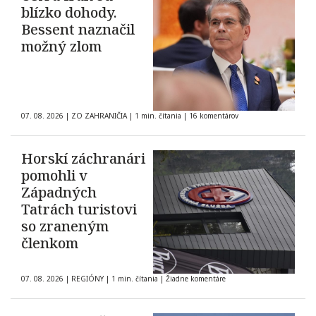
blízko dohody.
Bessent naznačil
možný zlom
07. 08. 2026
|
ZO ZAHRANIČIA
|
1 min. čítania
|
16 komentárov
Horskí záchranári
pomohli v
Západných
Tatrách turistovi
so zraneným
členkom
07. 08. 2026
|
REGIÓNY
|
1 min. čítania
|
Žiadne komentáre