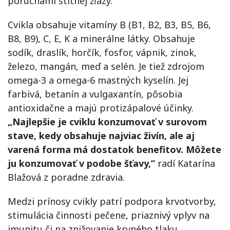
poruchami štítnej žľazy.
Cvikla obsahuje vitamíny B (B1, B2, B3, B5, B6,
B8, B9), C, E, K a minerálne látky. Obsahuje
sodík, draslík, horčík, fosfor, vápnik, zinok,
železo, mangán, meď a selén. Je tiež zdrojom
omega-3 a omega-6 mastných kyselín. Jej
farbivá, betanín a vulgaxantín, pôsobia
antioxidačne a majú protizápalové účinky.
„Najlepšie je cviklu konzumovať v surovom
stave, kedy obsahuje najviac živín, ale aj
varená forma má dostatok benefitov. Môžete
ju konzumovať v podobe šťavy,”
radí Katarína
Blažová z poradne zdravia.
Medzi prínosy cvikly patrí podpora krvotvorby,
stimulácia činnosti pečene, priaznivý vplyv na
imunitu či na znižovanie krvného tlaku.