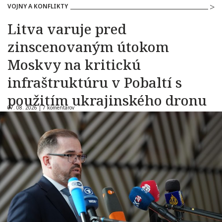
VOJNY A KONFLIKTY
Litva varuje pred
zinscenovaným útokom
Moskvy na kritickú
infraštruktúru v Pobaltí s
použitím ukrajinského dronu
07. 08. 2026 |
7 komentárov