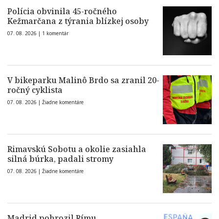
Polícia obvinila 45-ročného
Kežmarčana z týrania blízkej osoby
07. 08. 2026 |
1 komentár
V bikeparku Malinô Brdo sa zranil 20-
ročný cyklista
07. 08. 2026 |
Žiadne komentáre
Rimavskú Sobotu a okolie zasiahla
silná búrka, padali stromy
07. 08. 2026 |
Žiadne komentáre
Madrid pohrozil Rímu