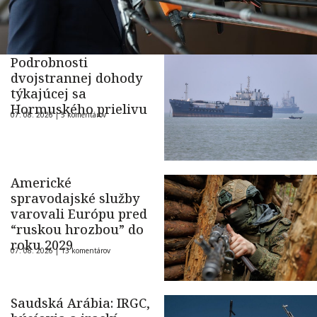
Podrobnosti
dvojstrannej dohody
týkajúcej sa
Hormuského prielivu
07. 08. 2026 |
5 komentárov
Americké
spravodajské služby
varovali Európu pred
“ruskou hrozbou” do
roku 2029
07. 08. 2026 |
13 komentárov
Saudská Arábia: IRGC,