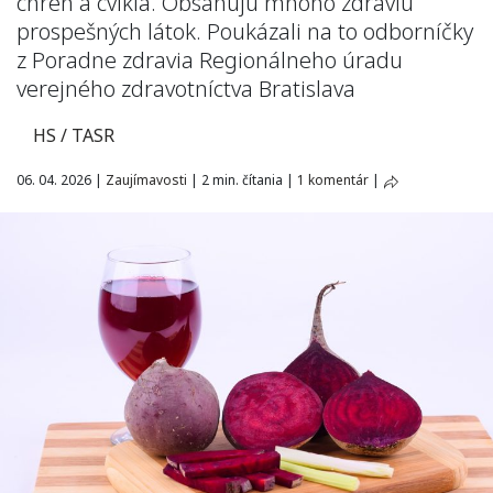
chren a cvikla. Obsahujú mnoho zdraviu
prospešných látok. Poukázali na to odborníčky
z Poradne zdravia Regionálneho úradu
verejného zdravotníctva Bratislava
HS / TASR
06. 04. 2026
|
Zaujímavosti
|
2 min. čítania
|
1 komentár
|