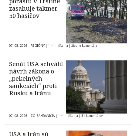
porastu v Trstíne
zasahuje takmer
50 hasičov
07. 08. 2026
|
REGIÓNY
|
1 min. čítania
|
Žiadne komentáre
Senát USA schválil
návrh zákona o
„pekelných
sankciách“ proti
Rusku a Iránu
07. 08. 2026
|
ZO ZAHRANIČIA
|
1 min. čítania
|
31 komentárov
USA a Irán sú