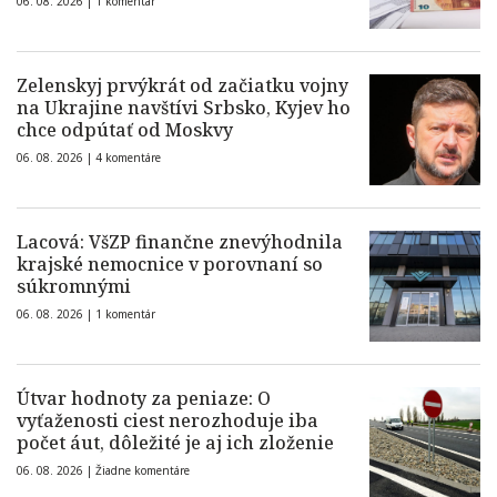
06. 08. 2026 |
1 komentár
Zelenskyj prvýkrát od začiatku vojny
na Ukrajine navštívi Srbsko, Kyjev ho
chce odpútať od Moskvy
06. 08. 2026 |
4 komentáre
Lacová: VšZP finančne znevýhodnila
krajské nemocnice v porovnaní so
súkromnými
06. 08. 2026 |
1 komentár
Útvar hodnoty za peniaze: O
vyťaženosti ciest nerozhoduje iba
počet áut, dôležité je aj ich zloženie
06. 08. 2026 |
Žiadne komentáre