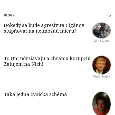
BLOGY
Ivan Štubňa
Michal Durila