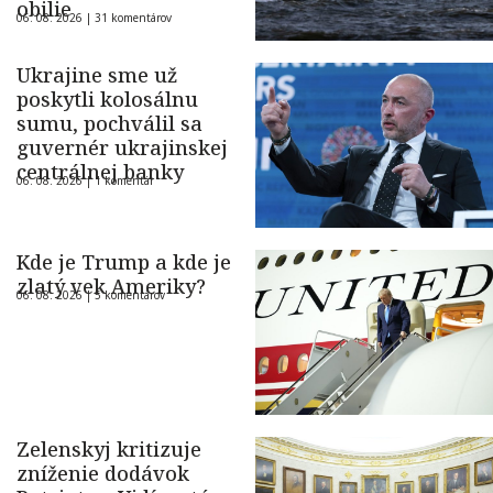
obilie
06. 08. 2026 |
31 komentárov
Ukrajine sme už
poskytli kolosálnu
sumu, pochválil sa
guvernér ukrajinskej
centrálnej banky
06. 08. 2026 |
1 komentár
Kde je Trump a kde je
zlatý vek Ameriky?
06. 08. 2026 |
5 komentárov
Zelenskyj kritizuje
zníženie dodávok