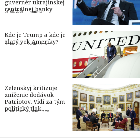
guvernér ukrajinskej
centrálnej banky
06. 08. 2026 |
1 komentár
Kde je Trump a kde je
zlatý vek Ameriky?
06. 08. 2026 |
5 komentárov
Zelenskyj kritizuje
zníženie dodávok
Patriotov. Vidí za tým
politický tlak
05. 08. 2026 |
22 komentárov