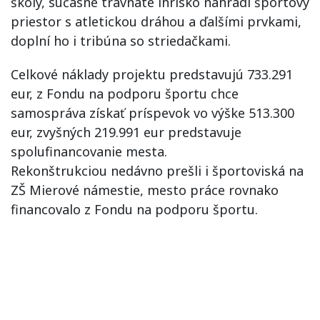
školy, súčasné trávnaté ihrisko nahradí športový
priestor s atletickou dráhou a ďalšími prvkami,
doplní ho i tribúna so striedačkami.
Celkové náklady projektu predstavujú 733.291
eur, z Fondu na podporu športu chce
samospráva získať príspevok vo výške 513.300
eur, zvyšných 219.991 eur predstavuje
spolufinancovanie mesta.
Rekonštrukciou nedávno prešli i športoviská na
ZŠ Mierové námestie, mesto práce rovnako
financovalo z Fondu na podporu športu.