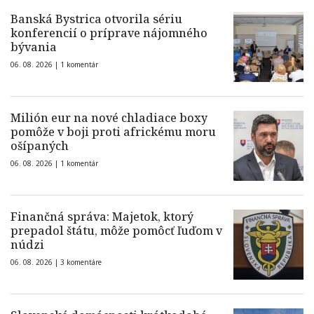
Banská Bystrica otvorila sériu
konferencií o príprave nájomného
bývania
06. 08. 2026 |
1 komentár
Milión eur na nové chladiace boxy
pomôže v boji proti africkému moru
ošípaných
06. 08. 2026 |
1 komentár
Finančná správa: Majetok, ktorý
prepadol štátu, môže pomôcť ľuďom v
núdzi
06. 08. 2026 |
3 komentáre