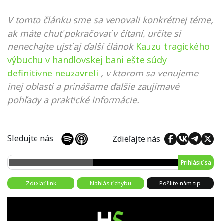
V tomto článku sme sa venovali konkrétnej téme,
ak máte chuť pokračovať v čítaní, určite si
nenechajte ujsť aj ďalší článok
Kauzu tragického
výbuchu v handlovskej bani ešte súdy
definitívne neuzavreli
, v ktorom sa venujeme
inej oblasti a prinášame ďalšie zaujímavé
pohľady a praktické informácie.
Sledujte nás
Zdieľajte nás
Prihlásiť sa
Zdieľať link
Nahlásiť chybu
Pošlite nám tip