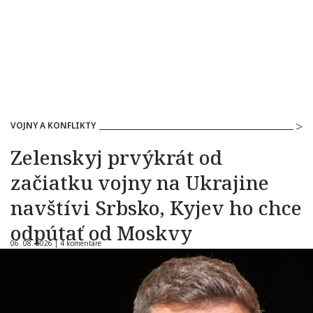
VOJNY A KONFLIKTY
Zelenskyj prvýkrát od
začiatku vojny na Ukrajine
navštívi Srbsko, Kyjev ho chce
odpútať od Moskvy
06. 08. 2026 |
4 komentáre