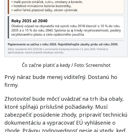
Čo začne platiť a kedy / Foto: Screenshot
Prvý náraz bude menej viditeľný. Dostanú ho
firmy.
Zhotoviteľ bude môcť uvádzať na trh iba obaly,
ktoré spĺňajú príslušné požiadavky. Musí
zabezpečiť posúdenie zhody, pripraviť technickú
dokumentáciu a vypracovať EÚ vyhlásenie o
zhode. Právnu zodpovednosť nesie aj vtedy, keď