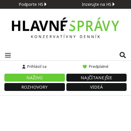
Podporte HS
Inzerujte na HS
Prihlásiť sa
Predplatné
NAŽIVO
NAJČÍTANEJŠIE
ROZHOVORY
VIDEÁ