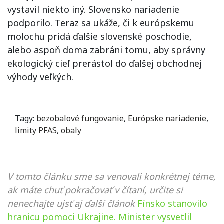
vystavil niekto iný. Slovensko nariadenie
podporilo. Teraz sa ukáže, či k európskemu
molochu pridá ďalšie slovenské poschodie,
alebo aspoň doma zabráni tomu, aby správny
ekologický cieľ prerástol do ďalšej obchodnej
výhody veľkých.
Tagy:
bezobalové fungovanie
,
Európske nariadenie
,
limity PFAS
,
obaly
V tomto článku sme sa venovali konkrétnej téme,
ak máte chuť pokračovať v čítaní, určite si
nenechajte ujsť aj ďalší článok
Fínsko stanovilo
hranicu pomoci Ukrajine. Minister vysvetlil