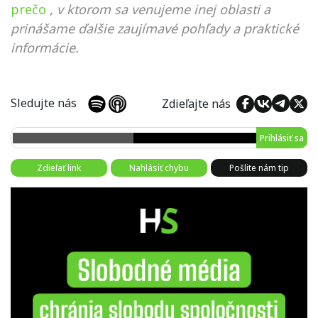
prečo
, v ktorom sa venujeme inej oblasti a
prinášame ďalšie zaujímavé pohľady a praktické
informácie.
Sledujte nás
Zdieľajte nás
Prihlásiť sa
Zdieľať link
Nahlásiť chybu
Pošlite nám tip