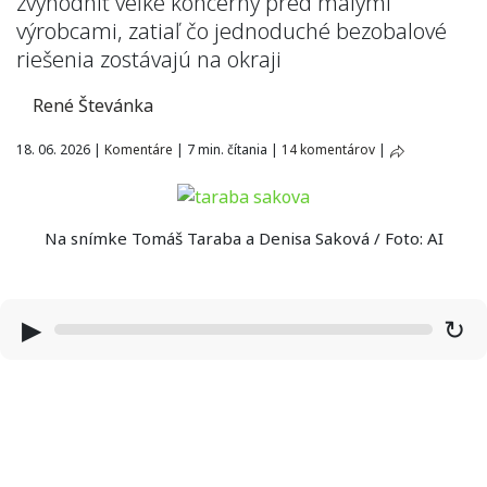
zvýhodniť veľké koncerny pred malými
výrobcami, zatiaľ čo jednoduché bezobalové
riešenia zostávajú na okraji
René Števánka
18. 06. 2026
|
Komentáre
|
7 min. čítania
|
14 komentárov
|
Na snímke Tomáš Taraba a Denisa Saková / Foto: AI
▶
↻