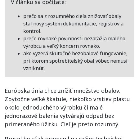
V článku sa dočítate:
prečo sa z rozumného cieľa znižovať obaly
stal nový systém dokumentácie, registrov a
kontrol.
prečo rovnaké povinnosti nezaťažia malého
výrobcu a veľký koncern rovnako.
ako vyzerá skutočné bezobalové fungovanie,
pri ktorom spotrebiteľský obal vôbec nemusí
vzniknúť.
Európska únia chce znížiť množstvo obalov.
Zbytočne veľké škatule, niekoľko vrstiev plastu
okolo jednoduchého výrobku či malé
jednorazové balenia vytvárajú odpad bez
primeraného úžitku. Cieľ je preto rozumný.
Brusel ho však premenil na režim technickej