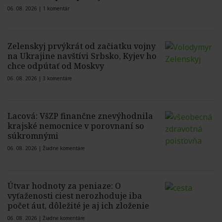
06. 08. 2026 |
1 komentár
Zelenskyj prvýkrát od začiatku vojny
na Ukrajine navštívi Srbsko, Kyjev ho
chce odpútať od Moskvy
06. 08. 2026 |
3 komentáre
Lacová: VšZP finančne znevýhodnila
krajské nemocnice v porovnaní so
súkromnými
06. 08. 2026 |
Žiadne komentáre
Útvar hodnoty za peniaze: O
vyťaženosti ciest nerozhoduje iba
počet áut, dôležité je aj ich zloženie
06. 08. 2026 |
Žiadne komentáre