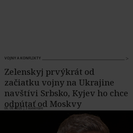
VOJNY A KONFLIKTY
Zelenskyj prvýkrát od
začiatku vojny na Ukrajine
navštívi Srbsko, Kyjev ho chce
odpútať od Moskvy
06. 08. 2026 |
3 komentáre