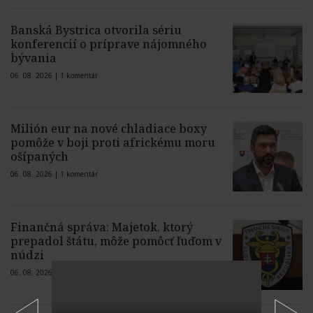
Banská Bystrica otvorila sériu
konferencií o príprave nájomného
bývania
06. 08. 2026 |
1 komentár
Milión eur na nové chladiace boxy
pomôže v boji proti africkému moru
ošípaných
06. 08. 2026 |
1 komentár
Finančná správa: Majetok, ktorý
prepadol štátu, môže pomôcť ľuďom v
núdzi
06. 08. 2026 |
3 komentáre