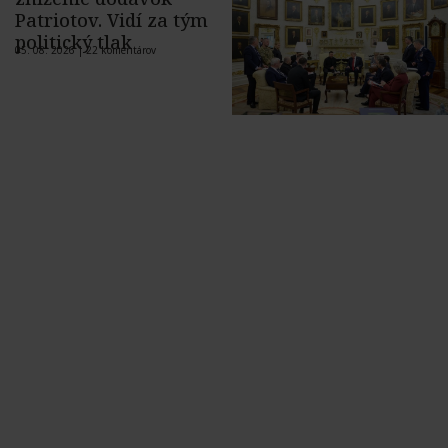
Patriotov. Vidí za tým
politický tlak
05. 08. 2026 |
22 komentárov