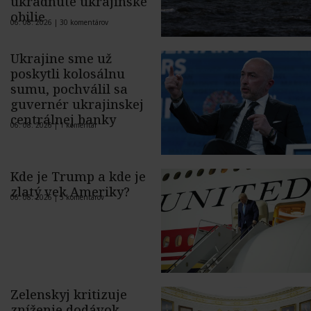
ukradnuté ukrajinské
obilie
06. 08. 2026 |
30 komentárov
Ukrajine sme už
poskytli kolosálnu
sumu, pochválil sa
guvernér ukrajinskej
centrálnej banky
06. 08. 2026 |
1 komentár
Kde je Trump a kde je
zlatý vek Ameriky?
06. 08. 2026 |
5 komentárov
Zelenskyj kritizuje
zníženie dodávok