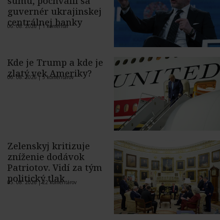
sumu, pochválil sa
guvernér ukrajinskej
centrálnej banky
06. 08. 2026 |
1 komentár
Kde je Trump a kde je
zlatý vek Ameriky?
06. 08. 2026 |
5 komentárov
Zelenskyj kritizuje
zníženie dodávok
Patriotov. Vidí za tým
politický tlak
05. 08. 2026 |
22 komentárov