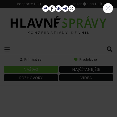
Podporte HS
Inzerujte na HS
Prihlásiť sa
Predplatné
NAŽIVO
NAJČÍTANEJŠIE
ROZHOVORY
VIDEÁ