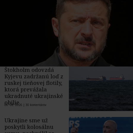
Štokholm odovzdá
Kyjevu zadržanú loď z
ruskej tieňovej flotily,
ktorá prevážala
ukradnuté ukrajinské
obilie
06. 08. 2026 |
30 komentárov
Ukrajine sme už
poskytli kolosálnu