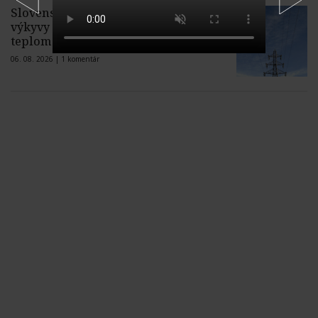
Slovenské domácnosti krátkodobé
výkyvy cien elektriny spôsobené
teplom a suchom nepocítia
06. 08. 2026 |
1 komentár