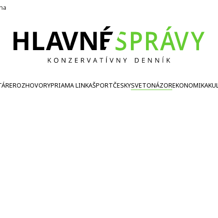
ína
TÁRE
ROZHOVORY
PRIAMA LINKA
ŠPORT
ČESKY
SVETONÁZOR
EKONOMIKA
KU