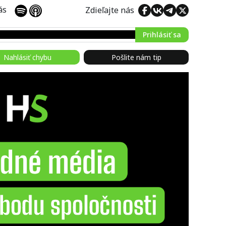
 nás
Zdieľajte nás
Prihlásiť sa
Nahlásiť chybu
Pošlite nám tip