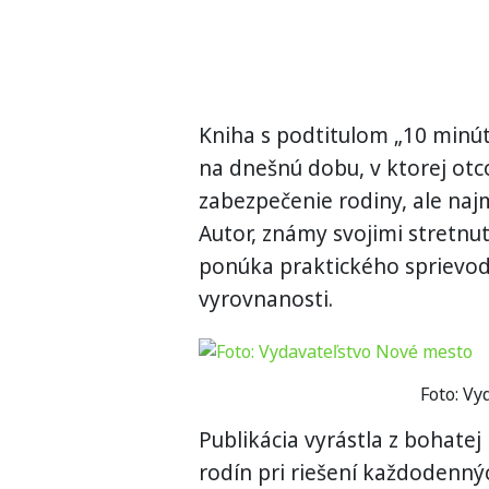
Kniha s podtitulom „10 minú
na dnešnú dobu, v ktorej ot
zabezpečenie rodiny, ale naj
Autor, známy svojimi stretnut
ponúka praktického sprievodc
vyrovnanosti.
Foto: Vy
Publikácia vyrástla z bohatej
rodín pri riešení každodenný