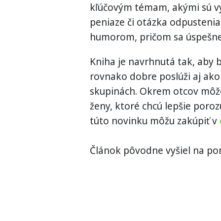
kľúčovým témam, akými sú vý
peniaze či otázka odpustenia
humorom, pričom sa úspešne
Kniha je navrhnutá tak, aby b
rovnako dobre poslúži aj ako
skupinách. Okrem otcov môž
ženy, ktoré chcú lepšie poroz
túto novinku môžu zakúpiť v
Článok pôvodne vyšiel na por