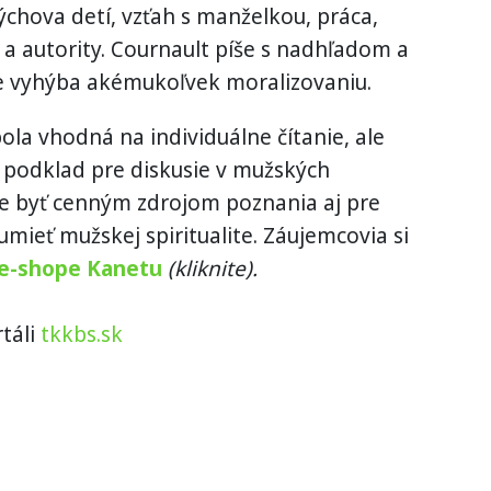
chova detí, vzťah s manželkou, práca,
 a autority. Cournault píše s nadhľadom a
 vyhýba akémukoľvek moralizovaniu.
ola vhodná na individuálne čítanie, ale
 podklad pre diskusie v mužských
e byť cenným zdrojom poznania aj pre
umieť mužskej spiritualite. Záujemcovia si
e-shope Kanetu
(kliknite).
táli
tkkbs.sk