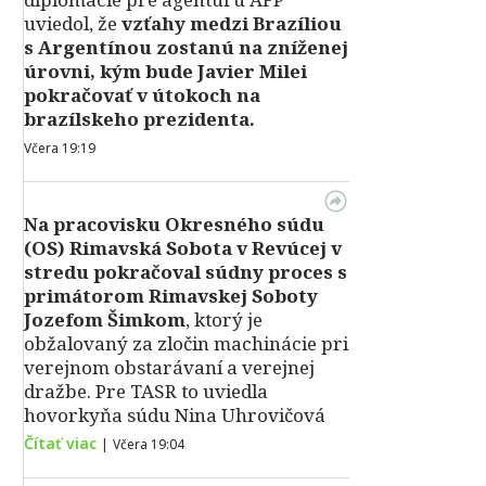
uviedol, že
vzťahy medzi Brazíliou
s Argentínou zostanú na zníženej
úrovni, kým bude Javier Milei
pokračovať v útokoch na
brazílskeho prezidenta.
Včera 19:19
Na pracovisku Okresného súdu
(OS) Rimavská Sobota v Revúcej v
stredu pokračoval súdny proces s
primátorom Rimavskej Soboty
Jozefom Šimkom
, ktorý je
obžalovaný za zločin machinácie pri
verejnom obstarávaní a verejnej
dražbe. Pre TASR to uviedla
hovorkyňa súdu Nina Uhrovičová
Čítať viac
|
Včera 19:04