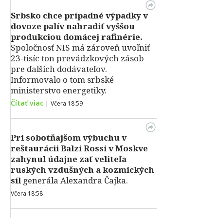
Srbsko chce prípadné výpadky v
dovoze palív nahradiť vyššou
produkciou domácej rafinérie.
Spoločnosť NIS má zároveň uvoľniť
23-tisíc ton prevádzkových zásob
pre ďalších dodávateľov.
Informovalo o tom srbské
ministerstvo energetiky.
Čítať viac
|
Včera 18:59
Pri sobotňajšom výbuchu v
reštaurácii Balzi Rossi v Moskve
zahynul údajne zať veliteľa
ruských vzdušných a kozmických
síl
generála Alexandra Čajka.
Včera 18:58