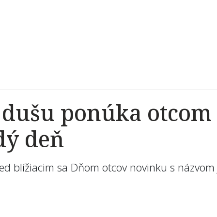
e dušu ponúka otco
dý deň
ed blížiacim sa Dňom otcov novinku s názvom 