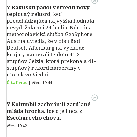
V Rakúsku padol v stredu nový
teplotný rekord
, keď
predchádzajúca najvyššia hodnota
nevydržala ani 24 hodín. Národná
meteorologická služba GeoSphere
Austria uviedla, že v obci Bad
Deutsch-Altenburg na východe
krajiny namerali teplotu 41,2
stupňov Celzia, ktorá prekonala 41-
stupňový rekord nameraný v
utorok vo Viedni.
Čítať viac
|
Včera 19:44
V Kolumbii zachránili zatúlané
mláďa hrocha.
Ide o jedinca
z
Escobarovho chovu.
Včera 19:42