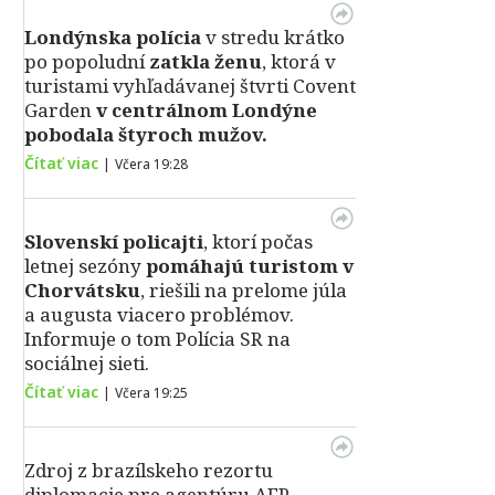
Londýnska polícia
v stredu krátko
po popoludní
zatkla ženu
, ktorá v
turistami vyhľadávanej štvrti Covent
Garden
v centrálnom Londýne
pobodala štyroch mužov.
Čítať viac
|
Včera 19:28
Slovenskí policajti
, ktorí počas
letnej sezóny
pomáhajú turistom v
Chorvátsku
, riešili na prelome júla
a augusta viacero problémov.
Informuje o tom Polícia SR na
sociálnej sieti.
Čítať viac
|
Včera 19:25
Zdroj z brazílskeho rezortu
diplomacie pre agentúru AFP