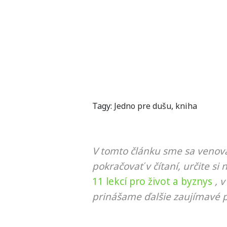
Tagy:
Jedno pre dušu
,
kniha
V tomto článku sme sa venova
pokračovať v čítaní, určite si 
11 lekcí pro život a byznys
, 
prinášame ďalšie zaujímavé p