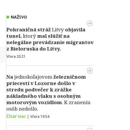
NAŽIVO
Pohraničná stráž
Litvy
objavila
tunel,
ktorý
mal slúžiť na
nelegálne prevádzanie migrantov
z Bieloruska do Litvy.
↻
Včera 20:21
Na
jednokoľajovom
železničnom
priecestí v Lozorne došlo v
stredu podvečer k zrážke
nákladného vlaku s osobným
motorovým vozidlom
. K zraneniu
osôb nedošlo.
Čítať viac
|
Včera 19:54