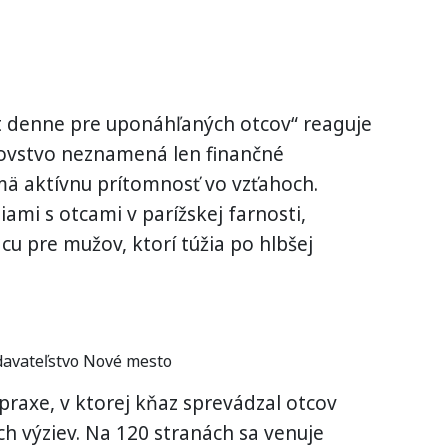
t denne pre uponáhľaných otcov“ reaguje
covstvo neznamená len finančné
mä aktívnu prítomnosť vo vzťahoch.
iami s otcami v parížskej farnosti,
u pre mužov, ktorí túžia po hlbšej
davateľstvo Nové mesto
 praxe, v ktorej kňaz sprevádzal otcov
ch výziev. Na 120 stranách sa venuje