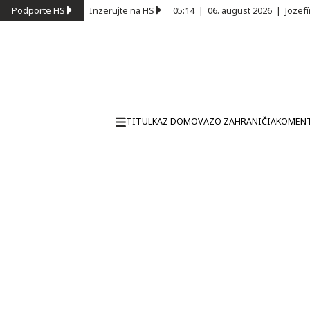
Podporte HS
Inzerujte na HS
05:14
|
06. august 2026
|
Jozef
TITULKA
Z DOMOVA
ZO ZAHRANIČIA
KOMEN