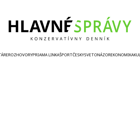
TÁRE
ROZHOVORY
PRIAMA LINKA
ŠPORT
ČESKY
SVETONÁZOR
EKONOMIKA
KU