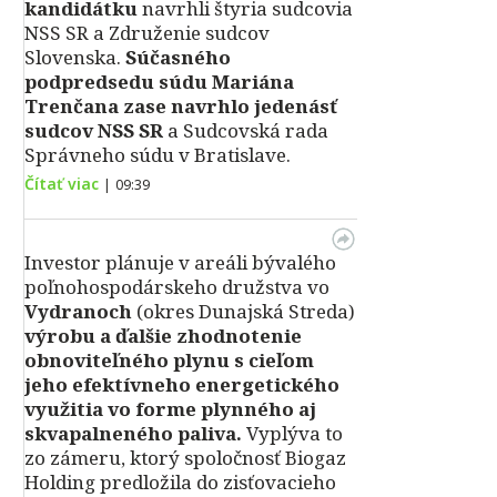
kandidátku
navrhli štyria sudcovia
NSS SR a Združenie sudcov
Slovenska.
Súčasného
podpredsedu súdu Mariána
Trenčana zase navrhlo jedenásť
sudcov NSS SR
a Sudcovská rada
Správneho súdu v Bratislave.
Čítať viac
|
09:39
Investor plánuje v areáli bývalého
poľnohospodárskeho družstva vo
Vydranoch
(okres Dunajská Streda)
výrobu a ďalšie zhodnotenie
obnoviteľného plynu s cieľom
jeho efektívneho energetického
využitia vo forme plynného aj
skvapalneného paliva.
Vyplýva to
zo zámeru, ktorý spoločnosť Biogaz
Holding predložila do zisťovacieho