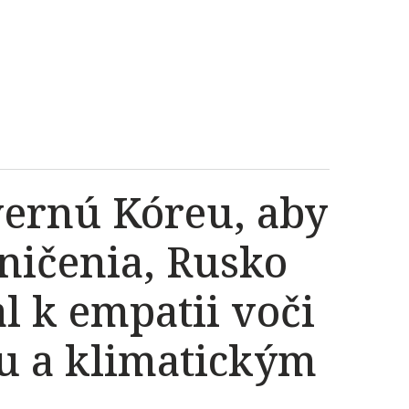
vernú Kóreu, aby
ničenia, Rusko
l k empatii voči
u a klimatickým