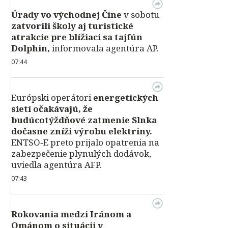
Úrady vo východnej Číne
v sobotu
zatvorili školy aj turistické
atrakcie pre blížiaci sa tajfún
Dolphin,
informovala agentúra AP.
07:44
Európski operátori
energetických
sietí očakávajú, že
budúcotýždňové zatmenie Slnka
dočasne zníži výrobu elektriny.
ENTSO‑E preto prijalo opatrenia na
zabezpečenie plynulých dodávok,
uviedla agentúra AFP.
07:43
Rokovania medzi Iránom a
Ománom o situácii v