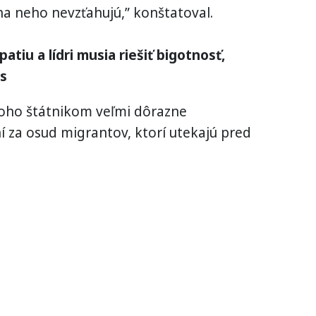
á na neho nevzťahujú,” konštatoval.
tiu a lídri musia riešiť bigotnosť,
us
oho štátnikom veľmi dôrazne
 za osud migrantov, ktorí utekajú pred