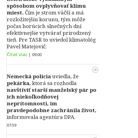
spôsobom ovplyvňovať klímu
miest.
Čím je strom väčší a má
rozložitejšiu korunu, tým môže
počas horúcich slnečných dní
efektívnejšie vytvárať prirodzený
tieň. Pre TASR to uviedol klimatológ
Pavel Matejovič.
Čítať viac
|
09:00
Nemecká polícia
uviedla, že
pekárka,
ktorá sa rozhodla
navštíviť starší manželský pár po
ich niekoľkodňovej
neprítomnosti, im
pravdepodobne zachránila život,
informovala agentúra DPA.
07:59