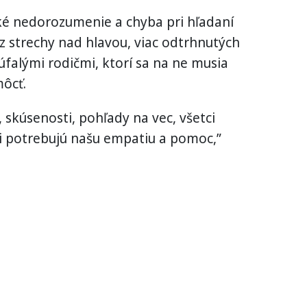
cké nedorozumenie a chyba pri hľadaní
ez strechy nad hlavou, viac odtrhnutých
zúfalými rodičmi, ktorí sa na ne musia
ôcť.
 skúsenosti, pohľady na vec, všetci
i potrebujú našu empatiu a pomoc,”