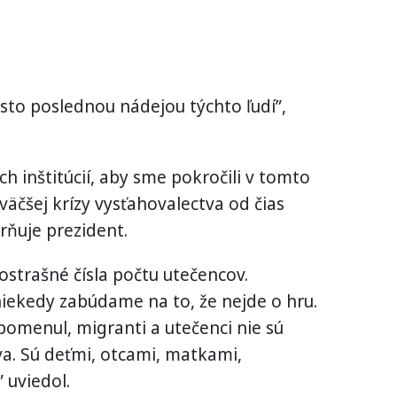
sto poslednou nádejou týchto ľudí”,
h inštitúcií, aby sme pokročili v tomto
väčšej krízy vysťahovalectva od čias
rňuje prezident.
strašné čísla počtu utečencov.
niekedy zabúdame na to, že nejde o hru.
omenul, migranti a utečenci nie sú
va. Sú deťmi, otcami, matkami,
 uviedol.