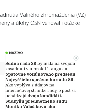
asadnutia Valného zhromaždenia (VZ)
meny a úlohy OSN venoval i otázke
NAŽIVO
Súdna rada SR
by mala na svojom
↻
zasadnutí v utorok 11. augusta
opätovne voliť nového predsedu
Najvyššieho správneho súdu SR.
Ako vyplýva z údajov na
internetovej stránke rady, o post sa
uchádzajú
dvaja kandidáti.
Sudkyňu predmetného súdu
Moniku Valašikovú ako