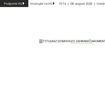
Podporte HS
Inzerujte na HS
10:14
|
08. august 2026
|
Oskár
TITULKA
Z DOMOVA
ZO ZAHRANIČIA
KOMEN