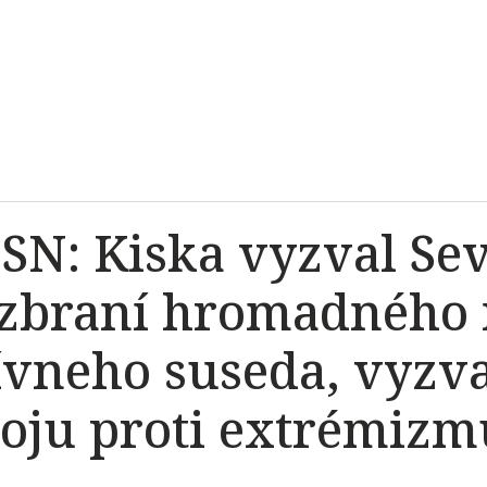
OSN: Kiska vyzval Se
 zbraní hromadného 
ívneho suseda, vyzva
oju proti extrémizm