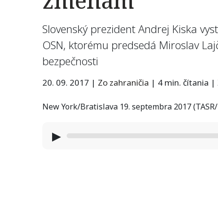
zmenám
Slovenský prezident Andrej Kiska vy
OSN, ktorému predsedá Miroslav Lajč
bezpečnosti
20. 09. 2017
|
Zo zahraničia
|
4 min. čítania
|
New York/Bratislava 19. septembra 2017 (TASR
▶