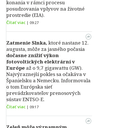
konania v rámci procesu
posudzovania vplyvov na životné
prostredie (EIA).
Čítať viac
|
09:27
Zatmenie Slnka,
ktoré nastane 12.
augusta, môže za jasného počasia
dočasne znížiť výkon
fotovoltických elektrární v
Európe
až o 9,7 gigawattu (GW).
Najvýraznejší pokles sa očakáva v
Španielsku a Nemecku. Informovala
o tom Európska sieť
prevádzkovateľov prenosových
sústav ENTSO-E.
Čítať viac
|
09:17
Zeleň môže významným