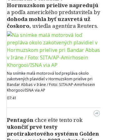
Hormuzskom prielive napredujú
a podľa amerického predstaviteľa by
dohoda mohla byť uzavretá už
čoskoro,
uviedla agentúra Reuters.
Na snímke malá motorová loď prepláva okolo
zakotvených plavidiel v Hormuzskom prielive pri
Bandar Abbas v Iráne / Foto: SITA/AP-Amirhosein
Khorgooi/ISNA via AP
07:41
Pentagón
chce ešte tento rok
ukončiť prvé testy
protiraketového systému Golden