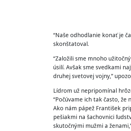
“Naše odhodlanie konať je ča
skonštatoval.
“Založili sme mnoho užitočnýc
úsilí. Avšak sme svedkami naj
druhej svetovej vojny,” upozo
Lídrom už nepripomínal hrôzo
“Počúvame ich tak často, že 
Ako nám pápež František prip
pešiakmi na šachovnici ľudst
skutočnými mužmi a ženami,”