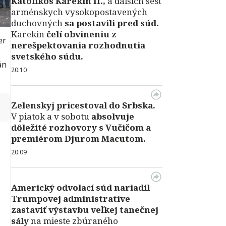
Katolikos Karekin II.,
a ďalších šesť
arménskych vysokopostavených
duchovných
sa postavili pred súd.
Karekin
čelí obvineniu z
er
nerešpektovania rozhodnutia
svetského súdu.
án
20:10
↻
Zelenskyj pricestoval do Srbska.
V piatok a v sobotu
absolvuje
dôležité rozhovory s Vučičom a
premiérom Djurom Macutom.
20:09
Americký odvolací súd nariadil
Trumpovej administratíve
zastaviť výstavbu veľkej tanečnej
sály
na mieste zbúraného