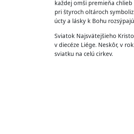
každej omši premieňa chlieb 
pri štyroch oltároch symboliz
úcty a lásky k Bohu rozsýpajú
Sviatok Najsvätejšieho Kristov
v diecéze Liége. Neskôr, v rok
sviatku na celú cirkev.