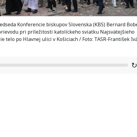
redseda Konferencie biskupov Slovenska (KBS) Bernard Bob
ievodu pri príležitosti katolíckeho sviatku Najsvätejšieho
 telo po Hlavnej ulici v Košiciach / Foto: TASR-František Iv