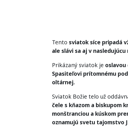
Tento
sviatok síce pripadá v
ale slávi sa aj v nasledujúcu 
Prikázaný sviatok je
oslavou 
Spasiteľovi prítomnému pod 
oltárnej.
Sviatok Božie telo už oddáv
čele s kňazom a biskupom kr
monštranciou a kúskom pre
oznamujú svetu tajomstvo Je