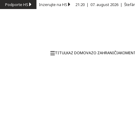
Podporte HS
Inzerujte na HS
21:20
|
07. august 2026
|
Štefá
TITULKA
Z DOMOVA
ZO ZAHRANIČIA
KOMEN