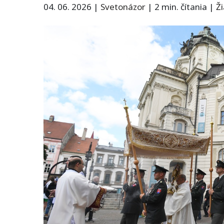
04. 06. 2026
|
Svetonázor
|
2 min. čítania
|
Ž