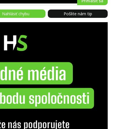
Prihlásiť sa
Nahlásiť chybu
Pošlite nám tip