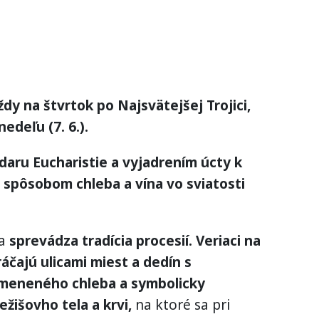
ždy na štvrtok po Najsvätejšej Trojici,
nedeľu (7. 6.).
daru Eucharistie a vyjadrením úcty k
spôsobom chleba a vína vo sviatosti
na
sprevádza tradícia procesií. Veriaci na
áčajú ulicami miest a dedín s
meneného chleba a symbolicky
žišovho tela a krvi,
na ktoré sa pri