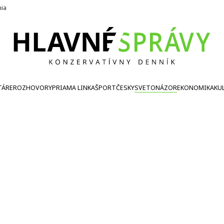
nia
TÁRE
ROZHOVORY
PRIAMA LINKA
ŠPORT
ČESKY
SVETONÁZOR
EKONOMIKA
KU