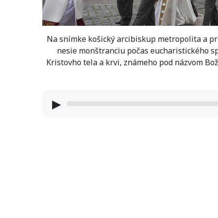
Na snímke košický arcibiskup metropolita a p
nesie monštranciu počas eucharistického spr
Kristovho tela a krvi, známeho pod názvom Božie
▶