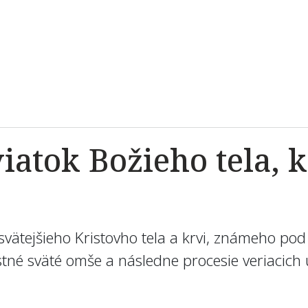
viatok Božieho tela, k
ajsvätejšieho Kristovho tela a krvi, známeho pod
tné sväté omše a následne procesie veriacich u