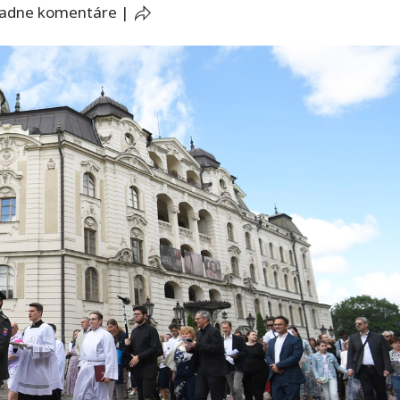
iadne komentáre
|