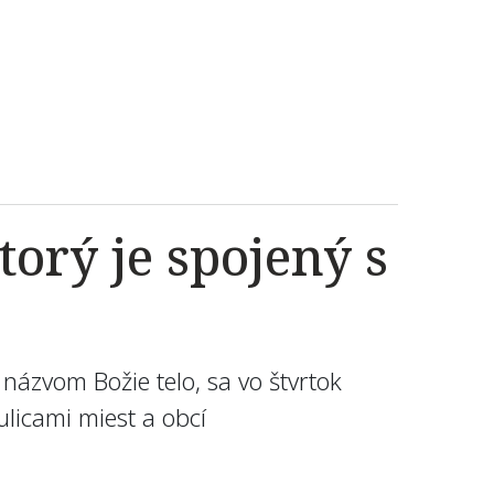
torý je spojený s
 názvom Božie telo, sa vo štvrtok
licami miest a obcí