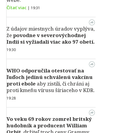
Čítať viac
|
19:31
Z údajov miestnych úradov vyplýva,
že
povodne v severovýchodnej
Indii si vyžiadali viac ako 97 obetí.
19:30
WHO odporučila otestovať na
ľuďoch jedinú schválenú vakcínu
proti ebole
aby zistili, či chráni aj
proti kmeňu vírusu šíriaceho v KDR.
19:28
Vo veku 69 rokov zomrel britský
hudobník a producent William
Orbit
, držiteľ troch ceny Grammy,