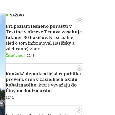
NAŽIVO
Pri požiari lesného porastu v
Trstíne v okrese Trnava zasahuje
takmer 50 hasičov.
Na sociálnej
sieti o tom informoval Hasičský a
záchranný zbor.
Čítať viac
|
20:13
Konžská demokratická republika
preverí, či sa v zásielkach oxidu
kobaltnatého
, ktoré vyvážajú
do
Číny nachádza urán.
20:12