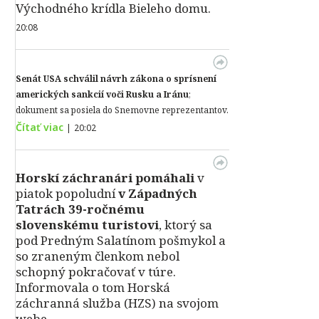
Východného krídla Bieleho domu.
20:08
Senát USA schválil návrh zákona o sprísnení
amerických sankcií voči Rusku a Iránu
;
dokument sa posiela do Snemovne reprezentantov.
Čítať viac
|
20:02
Horskí záchranári pomáhali
v
piatok popoludní
v Západných
Tatrách 39-ročnému
slovenskému turistovi
, ktorý sa
pod Predným Salatínom pošmykol a
so zraneným členkom nebol
schopný pokračovať v túre.
Informovala o tom Horská
záchranná služba (HZS) na svojom
webe.