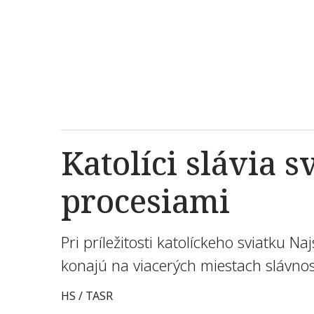
Katolíci slávia s
procesiami
Pri príležitosti katolíckeho sviatku N
konajú na viacerých miestach slávnos
HS / TASR