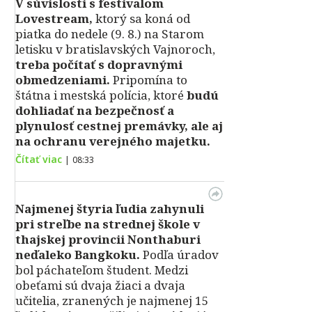
V súvislosti s festivalom
Lovestream,
ktorý sa koná od
piatka do nedele (9. 8.) na Starom
letisku v bratislavských Vajnoroch,
treba počítať s dopravnými
obmedzeniami.
Pripomína to
štátna i mestská polícia, ktoré
budú
dohliadať na bezpečnosť a
plynulosť cestnej premávky, ale aj
na ochranu verejného majetku.
Čítať viac
|
08:33
Najmenej štyria ľudia zahynuli
pri streľbe na strednej škole v
thajskej provincii Nonthaburi
neďaleko Bangkoku.
Podľa úradov
bol páchateľom študent. Medzi
obeťami sú dvaja žiaci a dvaja
učitelia, zranených je najmenej 15