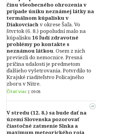
činu všeobecného ohrozenia v
prípade úniku neznámej látky na
termálnom kúpalisku v
Diakovciach
v okrese Šaľa. Vo
štvrtok (6. 8.) popoludní malo na
kúpalisku
16 ľudí zdravotné
problémy po kontakte s
neznámou látkou
. Osem z nich
previezli do nemocnice. Presná
príčina udalosti je predmetom
ďalšieho vyšetrovania. Potvrdilo to
Krajské riaditeľstvo Policajného
zboru v Nitre.
Čítať viac
|
09:08
V stredu (12. 8.) sa bude dať na
území Slovenska pozorovať
čiastočné zatmenie Slnka a
maximum meteorického roja