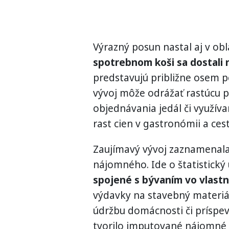
Výrazný posun nastal aj v obla
spotrebnom koši sa dostali 
predstavujú približne osem 
vývoj môže odrážať rastúcu 
objednávania jedál či využíva
rast cien v gastronómii a ce
Zaujímavý vývoj zaznamenal
nájomného. Ide o štatistický
spojené s bývaním vo vlastn
výdavky na stavebný materiál
údržbu domácnosti či príspe
tvorilo imputované nájomné 