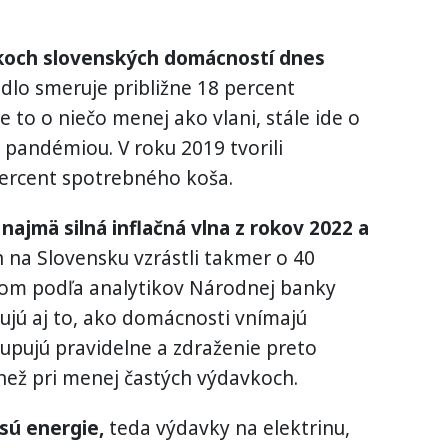
koch slovenských domácností dnes
edlo smeruje približne 18 percent
 to o niečo menej ako vlani, stále ide o
 pandémiou. V roku 2019 tvorili
percent spotrebného koša.
najmä silná inflačná vlna z rokov 2022 a
 na Slovensku vzrástli takmer o 40
itom podľa analytikov Národnej banky
jú aj to, ako domácnosti vnímajú
akupujú pravidelne a zdraženie preto
 než pri menej častých výdavkoch.
sú energie,
teda výdavky na elektrinu,