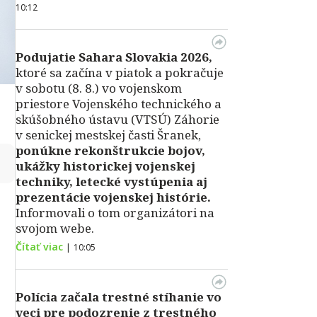
10:12
Podujatie Sahara Slovakia 2026,
ktoré sa začína v piatok a pokračuje
v sobotu (8. 8.) vo vojenskom
priestore Vojenského technického a
skúšobného ústavu (VTSÚ) Záhorie
v senickej mestskej časti Šranek,
ponúkne rekonštrukcie bojov,
↻
ukážky historickej vojenskej
techniky, letecké vystúpenia aj
prezentácie vojenskej histórie.
Informovali o tom organizátori na
svojom webe.
Čítať viac
|
10:05
Polícia začala trestné stíhanie vo
veci pre podozrenie z trestného