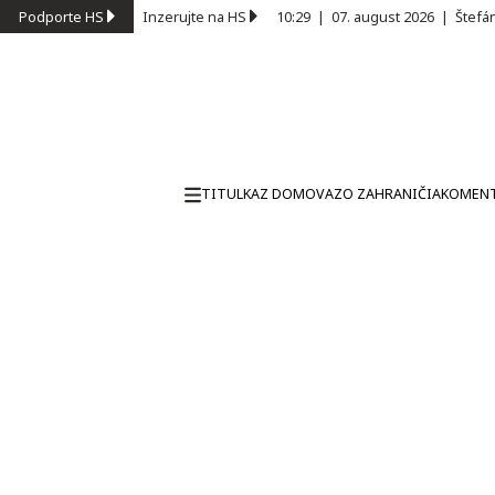
Podporte HS
Inzerujte na HS
10:29
|
07. august 2026
|
Štefá
TITULKA
Z DOMOVA
ZO ZAHRANIČIA
KOMEN