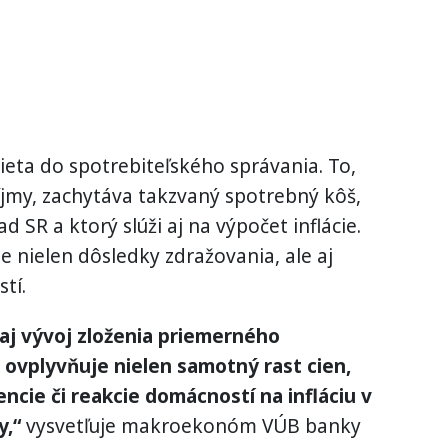
ieta do spotrebiteľského správania. To,
ríjmy, zachytáva takzvaný spotrebný kôš,
ad SR a ktorý slúži aj na výpočet inflácie.
e nielen dôsledky zdražovania, ale aj
tí.
 aj vývoj zloženia priemerného
 ovplyvňuje nielen samotný rast cien,
encie či reakcie domácností na infláciu v
y,“
vysvetľuje makroekonóm VÚB banky