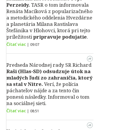
Perzeidy.
TASR o tom informovala
Renáta Macíková z popularizačného
a metodického oddelenia Hvezdárne
a planetária Milana Rastislava
Štefánika v Hlohovci, ktorá pri tejto
príležitosti
pripravuje podujatie
.
Čítať viac
|
09:07
Predseda Národnej rady SR Richard
Raši (Hlas-SD) odsudzuje útok na
mladých ľudí zo zahraničia, ktorý
sa stal v Nitre.
Verí, že polícia
páchateľov nájde a za tento čin
ponesú následky. Informoval o tom
na sociálnej sieti.
Čítať viac
|
08:51