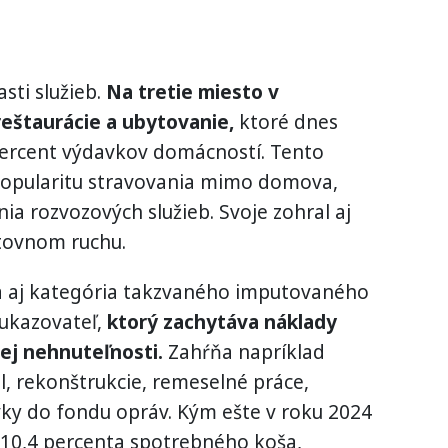
sti služieb.
Na tretie miesto v
reštaurácie a ubytovanie,
ktoré dnes
percent výdavkov domácností. Tento
popularitu stravovania mimo domova,
nia rozvozových služieb. Svoje zohral aj
stovnom ruchu.
a aj kategória takzvaného imputovaného
 ukazovateľ,
ktorý zachytáva náklady
ej nehnuteľnosti.
Zahŕňa napríklad
, rekonštrukcie, remeselné práce,
vky do fondu opráv. Kým ešte v roku 2024
10,4 percenta spotrebného koša,