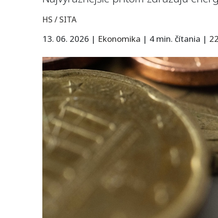
HS / SITA
13. 06. 2026
|
Ekonomika
|
4 min. čítania
|
2