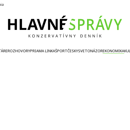
nia
TÁRE
ROZHOVORY
PRIAMA LINKA
ŠPORT
ČESKY
SVETONÁZOR
EKONOMIKA
KU