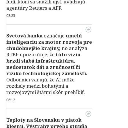
ľudí, ktorí sa snažili ujsť, uvádzajú
agentúry Reuters a AFP.
08:23
Svetová banka
označuje
umelú
inteligenciu za motor rozvoja pre
chudobnejšie krajiny,
no analýza
RTBF upozorňuje, že
túto víziu
brzdí slabá infraštruktúra,
nedostatok dát a zručností či
riziko technologickej závislosti.
Odborníci varujú, že AI môže
rozdiely medzi bohatými a
rozvojovými štátmi skôr prehĺbiť.
08:12
Teploty na Slovensku v piatok
klesnú.
Výstrahy prvého stupňa