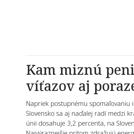
Kam miznú penia
víťazov aj pora
Napriek postupnému spomaľovaniu in
Slovensko sa aj naďalej radí medzi 
únii dosahuje 3,2 percenta, na Slove
Najvýraznejšie pritom zdražujú energ