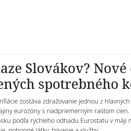
ze Slovákov? Nové 
zených spotrebného k
flácie zostáva zdražovanie jednou z hlavných
krajiny eurozóny s nadpriemerným rastom cien.
nsku podľa rýchleho odhadu Eurostatu v máji m
ie, pohonné látky, bývanie a služby