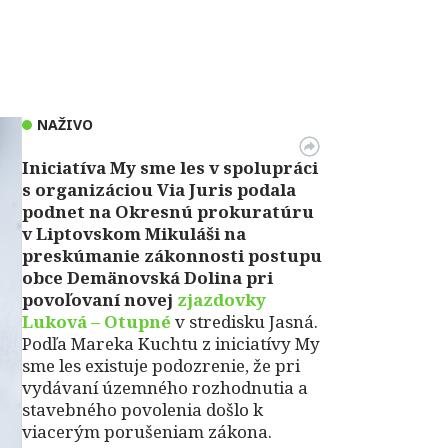
NAŽIVO
Iniciatíva My sme les v spolupráci
s organizáciou Via Juris podala
podnet na Okresnú prokuratúru
v Liptovskom Mikuláši na
preskúmanie zákonnosti postupu
obce Demänovská Dolina pri
povoľovaní novej
zjazdovky
Luková – Otupné
v stredisku Jasná.
Podľa Mareka Kuchtu z iniciatívy My
sme les existuje podozrenie, že pri
vydávaní územného rozhodnutia a
stavebného povolenia došlo k
viacerým porušeniam zákona.