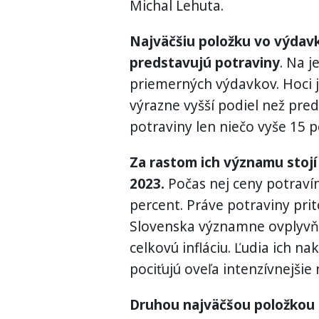
Michal Lehuta.
Najväčšiu položku vo výdav
predstavujú potraviny
. Na j
priemerných výdavkov. Hoci je
výrazne vyšší podiel než pred
potraviny len niečo vyše 15 
Za rastom ich významu stojí 
2023.
Počas nej ceny potravín
percent. Práve potraviny pr
Slovenska významne ovplyvňu
celkovú infláciu. Ľudia ich n
pociťujú oveľa intenzívnejšie
Druhou najväčšou položkou 