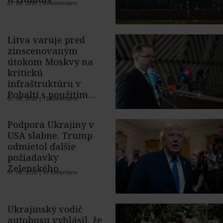
07. 08. 2026 |
67 komentárov
Litva varuje pred
zinscenovaným
útokom Moskvy na
kritickú
infraštruktúru v
Pobaltí s použitím
07. 08. 2026 |
13 komentárov
ukrajinského dronu
Podpora Ukrajiny v
USA slabne. Trump
odmietol ďalšie
požiadavky
Zelenského
07. 08. 2026 |
50 komentárov
Ukrajinský vodič
autobusu vyhlásil, že