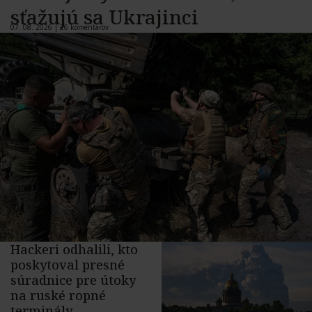
sťažujú sa Ukrajinci
07. 08. 2026 |
26 komentárov
Hackeri odhalili, kto
poskytoval presné
súradnice pre útoky
na ruské ropné
terminály