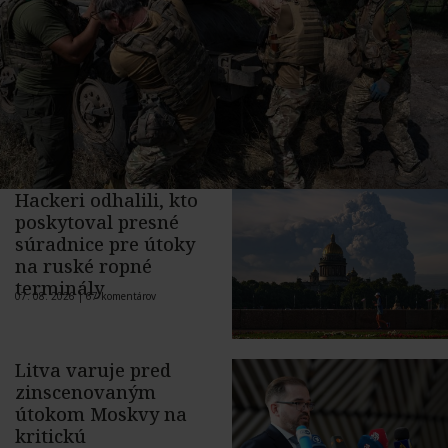
Hackeri odhalili, kto
poskytoval presné
súradnice pre útoky
na ruské ropné
terminály
07. 08. 2026 |
67 komentárov
Litva varuje pred
zinscenovaným
útokom Moskvy na
kritickú