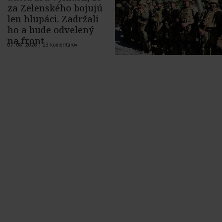
za Zelenského bojujú
len hlupáci. Zadržali
ho a bude odvelený
na front
07. 08. 2026 |
23 komentárov