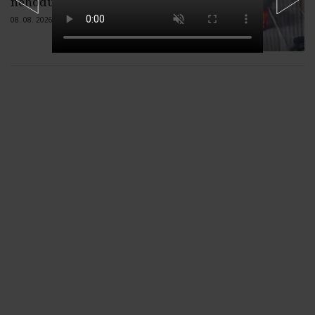
nehodu na diaľnici D1 pri Červeníku
08. 08. 2026 |
Žiadne komentáre