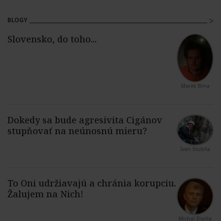
BLOGY
Marek Brna
Ivan Štubňa
Michal Durila