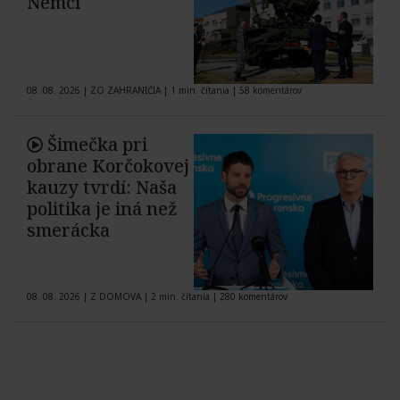
Nemci
08. 08. 2026
|
ZO ZAHRANIČIA
|
1 min. čítania
|
58 komentárov
Šimečka pri
obrane Korčokovej
kauzy tvrdí: Naša
politika je iná než
smerácka
08. 08. 2026
|
Z DOMOVA
|
2 min. čítania
|
280 komentárov