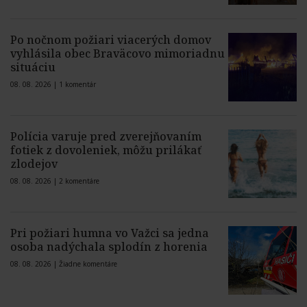
Po nočnom požiari viacerých domov
vyhlásila obec Braväcovo mimoriadnu
situáciu
08. 08. 2026 |
1 komentár
Polícia varuje pred zverejňovaním
fotiek z dovoleniek, môžu prilákať
zlodejov
08. 08. 2026 |
2 komentáre
Pri požiari humna vo Važci sa jedna
osoba nadýchala splodín z horenia
08. 08. 2026 |
Žiadne komentáre