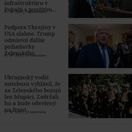
infraštruktúru v
Pobaltí s použitím
07. 08. 2026 |
13 komentárov
ukrajinského dronu
Podpora Ukrajiny v
USA slabne. Trump
odmietol ďalšie
požiadavky
Zelenského
07. 08. 2026 |
50 komentárov
Ukrajinský vodič
autobusu vyhlásil, že
za Zelenského bojujú
len hlupáci. Zadržali
ho a bude odvelený
na front
07. 08. 2026 |
23 komentárov