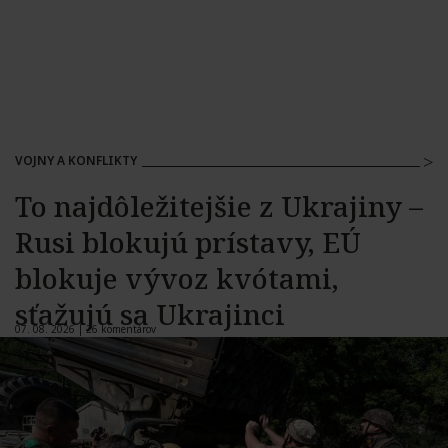
VOJNY A KONFLIKTY
To najdôležitejšie z Ukrajiny –
Rusi blokujú prístavy, EÚ
blokuje vývoz kvótami,
sťažujú sa Ukrajinci
07. 08. 2026 |
26 komentárov