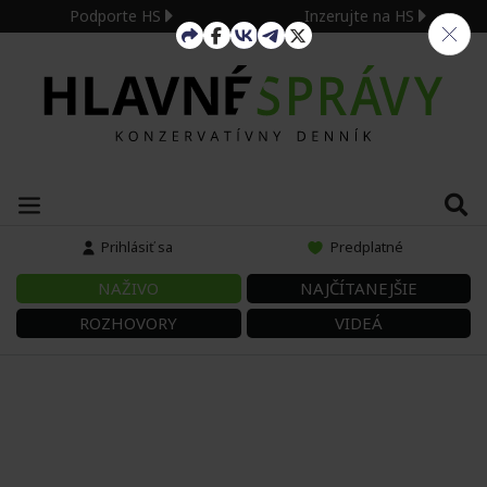
Podporte HS
Inzerujte na HS
Prihlásiť sa
Predplatné
NAŽIVO
NAJČÍTANEJŠIE
ROZHOVORY
VIDEÁ