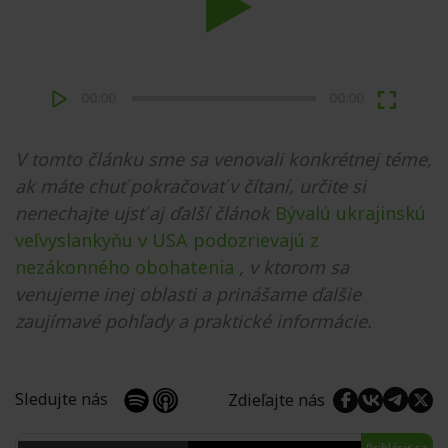
Play
00:00
00:00
V tomto článku sme sa venovali konkrétnej téme,
ak máte chuť pokračovať v čítaní, určite si
nenechajte ujsť aj ďalší článok
Bývalú ukrajinskú
veľvyslankyňu v USA podozrievajú z
nezákonného obohatenia
, v ktorom sa
venujeme inej oblasti a prinášame ďalšie
zaujímavé pohľady a praktické informácie.
Sledujte nás
Zdieľajte nás