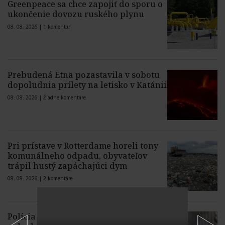
Greenpeace sa chce zapojiť do sporu o
ukončenie dovozu ruského plynu
08. 08. 2026 |
1 komentár
Prebudená Etna pozastavila v sobotu
dopoludnia prílety na letisko v Katánii
08. 08. 2026 |
Žiadne komentáre
Pri prístave v Rotterdame horeli tony
komunálneho odpadu, obyvateľov
trápil hustý zapáchajúci dym
08. 08. 2026 |
2 komentáre
Polícia vyšetruje piatkovú dopravnú