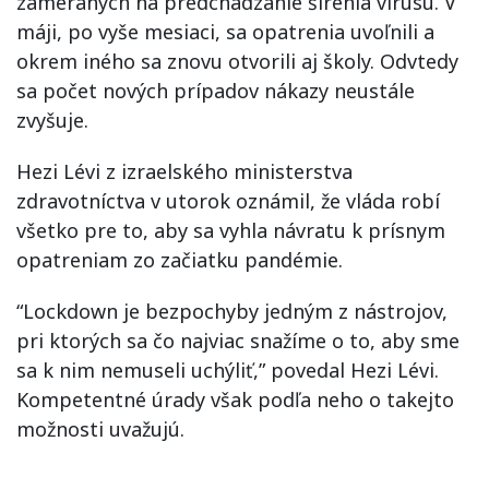
zameraných na predchádzanie šírenia vírusu. V
máji, po vyše mesiaci, sa opatrenia uvoľnili a
okrem iného sa znovu otvorili aj školy. Odvtedy
sa počet nových prípadov nákazy neustále
zvyšuje.
Hezi Lévi z izraelského ministerstva
zdravotníctva v utorok oznámil, že vláda robí
všetko pre to, aby sa vyhla návratu k prísnym
opatreniam zo začiatku pandémie.
“Lockdown je bezpochyby jedným z nástrojov,
pri ktorých sa čo najviac snažíme o to, aby sme
sa k nim nemuseli uchýliť,” povedal Hezi Lévi.
Kompetentné úrady však podľa neho o takejto
možnosti uvažujú.