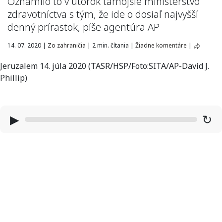
Oznámilo to v utorok tamojšie ministerstvo
zdravotníctva s tým, že ide o dosiaľ najvyšší
denný prírastok, píše agentúra AP
14. 07. 2020
|
Zo zahraničia
|
2 min. čítania
|
Žiadne komentáre
|
Jeruzalem 14. júla 2020 (TASR/HSP/Foto:SITA/AP-David J.
Phillip)
▶
↻