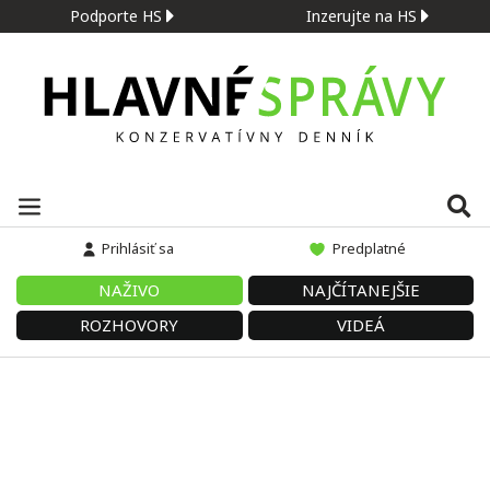
Podporte HS
Inzerujte na HS
Prihlásiť sa
Predplatné
NAŽIVO
NAJČÍTANEJŠIE
ROZHOVORY
VIDEÁ