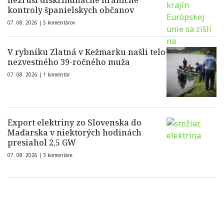
nezruší diskriminačné hraničné
kontroly španielskych občanov
07. 08. 2026 |
5 komentárov
V rybníku Zlatná v Kežmarku našli telo
nezvestného 39-ročného muža
07. 08. 2026 |
1 komentár
Export elektriny zo Slovenska do
Maďarska v niektorých hodinách
presiahol 2,5 GW
07. 08. 2026 |
3 komentáre