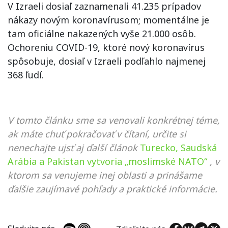
V Izraeli dosiaľ zaznamenali 41.235 prípadov
nákazy novým koronavírusom; momentálne je
tam oficiálne nakazených vyše 21.000 osôb.
Ochoreniu COVID-19, ktoré nový koronavírus
spôsobuje, dosiaľ v Izraeli podľahlo najmenej
368 ľudí.
V tomto článku sme sa venovali konkrétnej téme,
ak máte chuť pokračovať v čítaní, určite si
nenechajte ujsť aj ďalší článok
Turecko, Saudská
Arábia a Pakistan vytvoria „moslimské NATO“
, v
ktorom sa venujeme inej oblasti a prinášame
ďalšie zaujímavé pohľady a praktické informácie.