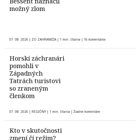
Bessent naznačil
možný zlom
07. 08. 2026
|
ZO ZAHRANIČIA
|
1 min. čítania
|
16 komentárov
Horskí záchranári
pomohli v
Západných
Tatrách turistovi
so zraneným
členkom
07. 08. 2026
|
REGIÓNY
|
1 min. čítania
|
Žiadne komentáre
Kto v skutočnosti
zmení čí režim?