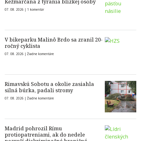
Kežmarčana z týrania blízkej osoby
07. 08. 2026 |
1 komentár
V bikeparku Malinô Brdo sa zranil 20-
ročný cyklista
07. 08. 2026 |
Žiadne komentáre
Rimavskú Sobotu a okolie zasiahla
silná búrka, padali stromy
07. 08. 2026 |
Žiadne komentáre
Madrid pohrozil Rímu
protiopatreniami, ak do nedele