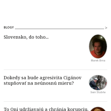
BLOGY
Marek Brna
Ivan Štubňa