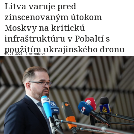
Litva varuje pred
zinscenovaným útokom
Moskvy na kritickú
infraštruktúru v Pobaltí s
použitím ukrajinského dronu
07. 08. 2026 |
7 komentárov