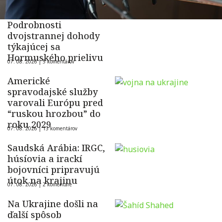
Podrobnosti
dvojstrannej dohody
týkajúcej sa
Hormuského prielivu
07. 08. 2026 |
5 komentárov
Americké
spravodajské služby
varovali Európu pred
“ruskou hrozbou” do
roku 2029
07. 08. 2026 |
13 komentárov
Saudská Arábia: IRGC,
húsíovia a irackí
bojovníci pripravujú
útok na krajinu
07. 08. 2026 |
2 komentáre
Na Ukrajine došli na
ďalší spôsob