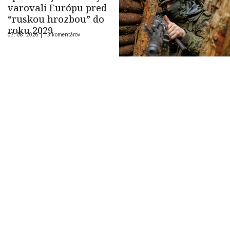
varovali Európu pred
“ruskou hrozbou” do
roku 2029
07. 08. 2026 |
13 komentárov