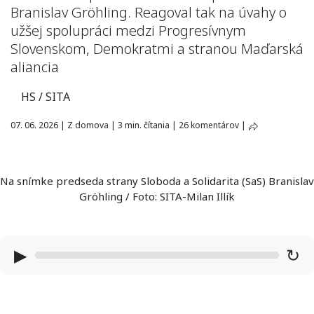
Branislav Gröhling. Reagoval tak na úvahy o
užšej spolupráci medzi Progresívnym
Slovenskom, Demokratmi a stranou Maďarská
aliancia
HS / SITA
07. 06. 2026
|
Z domova
|
3 min. čítania
|
26 komentárov
|
Na snímke predseda strany Sloboda a Solidarita (SaS) Branislav
Gröhling / Foto: SITA-Milan Illík
▶
↻