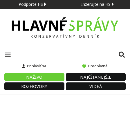
Podporte HS
Inzerujte na HS
Prihlásiť sa
Predplatné
NAŽIVO
NAJČÍTANEJŠIE
ROZHOVORY
VIDEÁ