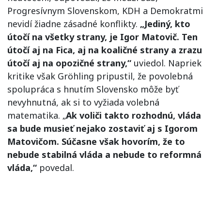
Progresívnym Slovenskom, KDH a Demokratmi
nevidí žiadne zásadné konflikty.
„Jediný, kto
útočí na všetky strany, je Igor Matovič. Ten
útočí aj na Fica, aj na koaličné strany a zrazu
útočí aj na opozičné strany,“
uviedol. Napriek
kritike však Gröhling pripustil, že povolebná
spolupráca s hnutím Slovensko môže byť
nevyhnutná, ak si to vyžiada volebná
matematika. „
Ak voliči takto rozhodnú, vláda
sa bude musieť nejako zostaviť aj s Igorom
Matovičom. Súčasne však hovorím, že to
nebude stabilná vláda a nebude to reformná
vláda,“
povedal.