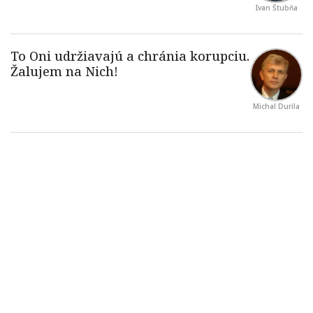
Ivan Štubňa
Michal Durila