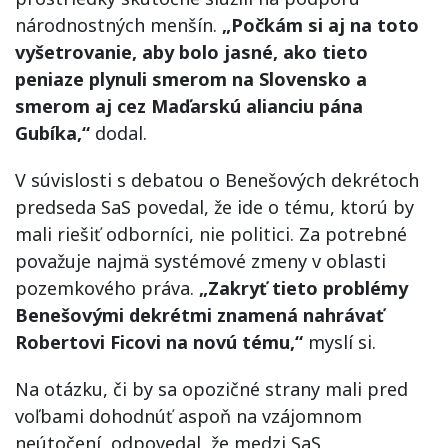
národnostných menšín.
„Počkám si aj na toto
vyšetrovanie, aby bolo jasné, ako tieto
peniaze plynuli smerom na Slovensko a
smerom aj cez Maďarskú alianciu pána
Gubíka,“
dodal.
V súvislosti s debatou o Benešových dekrétoch
predseda SaS povedal, že ide o tému, ktorú by
mali riešiť odborníci, nie politici. Za potrebné
považuje najmä systémové zmeny v oblasti
pozemkového práva.
„Zakryť tieto problémy
Benešovými dekrétmi znamená nahrávať
Robertovi Ficovi na novú tému,“
myslí si.
Na otázku, či by sa opozičné strany mali pred
voľbami dohodnúť aspoň na vzájomnom
neútočení, odpovedal, že medzi SaS,