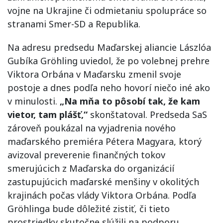
vojne na Ukrajine či odmietaniu spolupráce so
stranami Smer-SD a Republika.
Na adresu predsedu Maďarskej aliancie Lászlóa
Gubíka Gröhling uviedol, že po volebnej prehre
Viktora Orbána v Maďarsku zmenil svoje
postoje a dnes podľa neho hovorí niečo iné ako
v minulosti.
„Na mňa to pôsobí tak, že kam
vietor, tam plášť,“
skonštatoval. Predseda SaS
zároveň poukázal na vyjadrenia nového
maďarského premiéra Pétera Magyara, ktorý
avizoval preverenie finančných tokov
smerujúcich z Maďarska do organizácií
zastupujúcich maďarské menšiny v okolitých
krajinách počas vlády Viktora Orbána. Podľa
Gröhlinga bude dôležité zistiť, či tieto
prostriedky skutočne slúžili na podporu