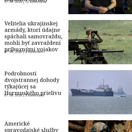
07. 08. 2026 |
12 komentárov
Velitelia ukrajinskej
armády, ktorí údajne
spáchali samovraždu,
mohli byť zavraždení
príbuznými vojakov
07. 08. 2026 |
3 komentáre
Podrobnosti
dvojstrannej dohody
týkajúcej sa
Hormuského prielivu
07. 08. 2026 |
5 komentárov
Americké
spravodajské služby