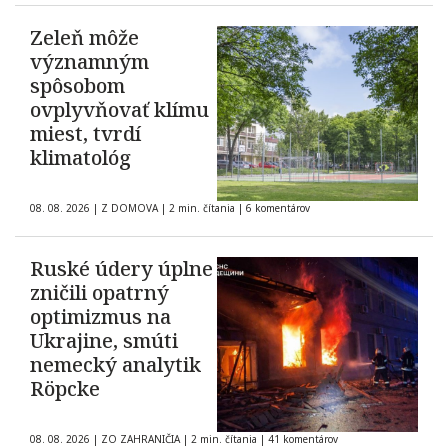
Zeleň môže
významným
spôsobom
ovplyvňovať klímu
miest, tvrdí
klimatológ
08. 08. 2026
|
Z DOMOVA
|
2 min. čítania
|
6 komentárov
Ruské údery úplne
zničili opatrný
optimizmus na
Ukrajine, smúti
nemecký analytik
Röpcke
08. 08. 2026
|
ZO ZAHRANIČIA
|
2 min. čítania
|
41 komentárov