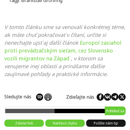
Tagy:
Branislav Gröhling
V tomto článku sme sa venovali konkrétnej téme,
ak máte chuť pokračovať v čítaní, určite si
nenechajte ujsť aj ďalší článok
Europol zasiahol
proti prevádzačským sieťam, cez Slovensko
vozili migrantov na Západ
, v ktorom sa
venujeme inej oblasti a prinášame ďalšie
zaujímavé pohľady a praktické informácie.
Sledujte nás
Zdieľajte nás
Prihlásiť sa
Zdieľať link
Nahlásiť chybu
Pošlite nám tip