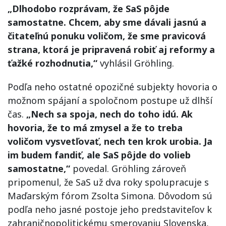
„Dlhodobo rozprávam, že SaS pôjde
samostatne. Chcem, aby sme dávali jasnú a
čitateľnú ponuku voličom, že sme pravicová
strana, ktorá je pripravená robiť aj reformy a
ťažké rozhodnutia,“
vyhlásil Gröhling.
Podľa neho ostatné opozičné subjekty hovoria o
možnom spájaní a spoločnom postupe už dlhší
čas.
„Nech sa spoja, nech do toho idú. Ak
hovoria, že to má zmysel a že to treba
voličom vysvetľovať, nech ten krok urobia. Ja
im budem fandiť, ale SaS pôjde do volieb
samostatne,“
povedal. Gröhling zároveň
pripomenul, že SaS už dva roky spolupracuje s
Maďarským fórom Zsolta Simona. Dôvodom sú
podľa neho jasné postoje jeho predstaviteľov k
zahraničnopolitickému smerovaniu Slovenska,