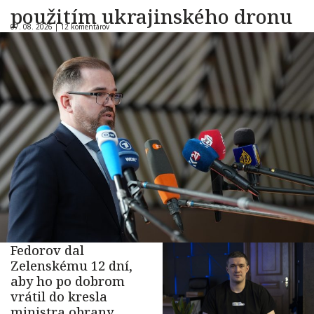
použitím ukrajinského dronu
07. 08. 2026 |
12 komentárov
Fedorov dal
Zelenskému 12 dní,
aby ho po dobrom
vrátil do kresla
ministra obrany