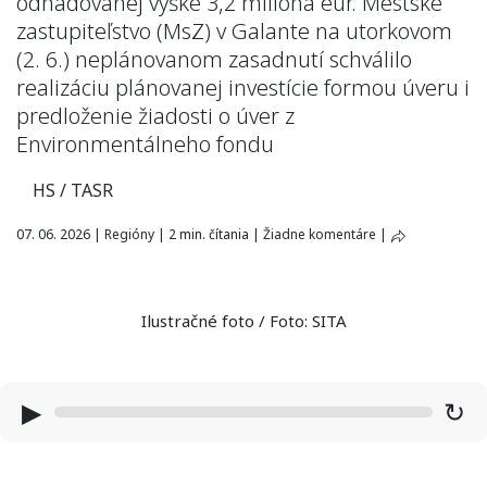
odhadovanej výške 3,2 milióna eur. Mestské
zastupiteľstvo (MsZ) v Galante na utorkovom
(2. 6.) neplánovanom zasadnutí schválilo
realizáciu plánovanej investície formou úveru i
predloženie žiadosti o úver z
Environmentálneho fondu
HS / TASR
07. 06. 2026
|
Regióny
|
2 min. čítania
|
Žiadne komentáre
|
Ilustračné foto / Foto: SITA
▶
↻