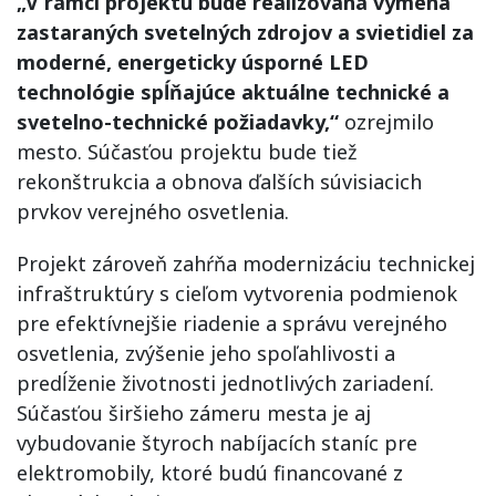
„V rámci projektu bude realizovaná výmena
zastaraných svetelných zdrojov a svietidiel za
moderné, energeticky úsporné LED
technológie spĺňajúce aktuálne technické a
svetelno-technické požiadavky,“
ozrejmilo
mesto. Súčasťou projektu bude tiež
rekonštrukcia a obnova ďalších súvisiacich
prvkov verejného osvetlenia.
Projekt zároveň zahŕňa modernizáciu technickej
infraštruktúry s cieľom vytvorenia podmienok
pre efektívnejšie riadenie a správu verejného
osvetlenia, zvýšenie jeho spoľahlivosti a
predĺženie životnosti jednotlivých zariadení.
Súčasťou širšieho zámeru mesta je aj
vybudovanie štyroch nabíjacích staníc pre
elektromobily, ktoré budú financované z