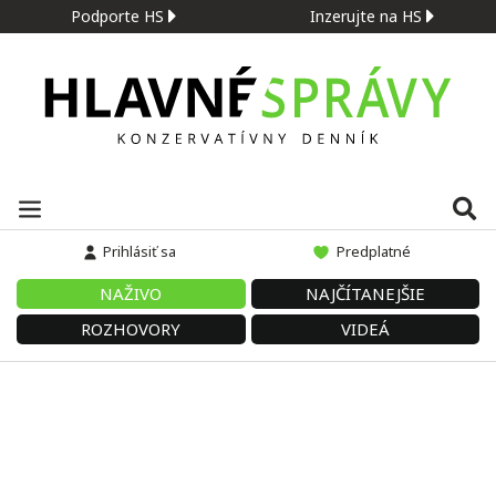
Podporte HS
Inzerujte na HS
Prihlásiť sa
Predplatné
NAŽIVO
NAJČÍTANEJŠIE
ROZHOVORY
VIDEÁ