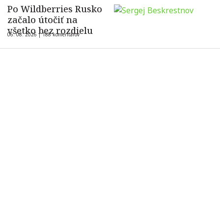
Po Wildberries Rusko
začalo útočiť na
všetko bez rozdielu
06. 08. 2026 |
188 komentárov