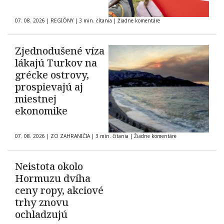
07. 08. 2026
|
REGIÓNY
|
3 min. čítania
|
Žiadne komentáre
Zjednodušené víza
lákajú Turkov na
grécke ostrovy,
prospievajú aj
miestnej
ekonomike
07. 08. 2026
|
ZO ZAHRANIČIA
|
3 min. čítania
|
Žiadne komentáre
Neistota okolo
Hormuzu dvíha
ceny ropy, akciové
trhy znovu
ochladzujú