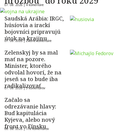
hrozbou” do roku 2029
07. 08. 2026 |
4 komentáre
Saudská Arábia: IRGC,
húsíovia a irackí
bojovníci pripravujú
útok na krajinu
07. 08. 2026 |
Žiadne komentáre
Zelenskyj by sa mal
mať na pozore.
Minister, ktorého
odvolal hovorí, že na
jeseň sa to bude iba
radikalizovať
07. 08. 2026 |
5 komentárov
Začalo sa
odrezávanie hlavy:
Buď kapitulácia
Kyjeva, alebo nový
front vo Fínsku
06. 08. 2026 |
178 komentárov