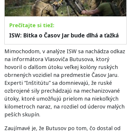
ISW: Bitka o Časov Jar bude dlhá a ťažká
Mimochodom, v analýze ISW sa nachádza odkaz
na informátora Vlasoviča Butusova, ktorý
hovoril o ďalšom útoku veľkej kolóny ruských
obrnených vozidiel na predmestie Časov Jaru.
Experti “Inštitútu” sa domnievajú, že ruské
ozbrojené sily prechádzajú na mechanizované
útoky, ktoré umožňujú prielom na niekoľkých
kilometroch naraz, na rozdiel od úderov malých
peších skupín.
Zaujímavé je, že Butusov po tom, čo dostal od