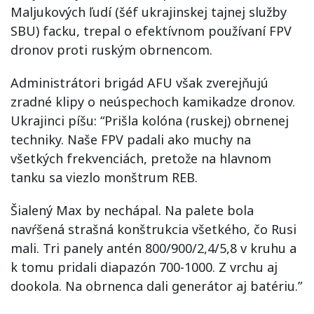
Maljukových ľudí (šéf ukrajinskej tajnej služby
SBU) facku, trepal o efektívnom používaní FPV
dronov proti ruským obrnencom.
Administrátori brigád AFU však zverejňujú
zradné klipy o neúspechoch kamikadze dronov.
Ukrajinci píšu: “Prišla kolóna (ruskej) obrnenej
techniky. Naše FPV padali ako muchy na
všetkých frekvenciách, pretože na hlavnom
tanku sa viezlo monštrum REB.
Šialený Max by nechápal. Na palete bola
navŕšená strašná konštrukcia všetkého, čo Rusi
mali. Tri panely antén 800/900/2,4/5,8 v kruhu a
k tomu pridali diapazón 700-1000. Z vrchu aj
dookola. Na obrnenca dali generátor aj batériu.”