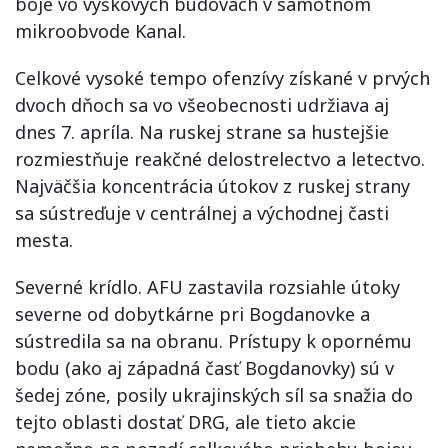
boje vo výškových budovách v samotnom
mikroobvode Kanal.
Celkové vysoké tempo ofenzívy získané v prvých
dvoch dňoch sa vo všeobecnosti udržiava aj
dnes 7. apríla. Na ruskej strane sa hustejšie
rozmiestňuje reakčné delostrelectvo a letectvo.
Najväčšia koncentrácia útokov z ruskej strany
sa sústreďuje v centrálnej a východnej časti
mesta.
Severné krídlo. AFU zastavila rozsiahle útoky
severne od dobytkárne pri Bogdanovke a
sústredila sa na obranu. Prístupy k opornému
bodu (ako aj západná časť Bogdanovky) sú v
šedej zóne, posily ukrajinských síl sa snažia do
tejto oblasti dostať DRG, ale tieto akcie