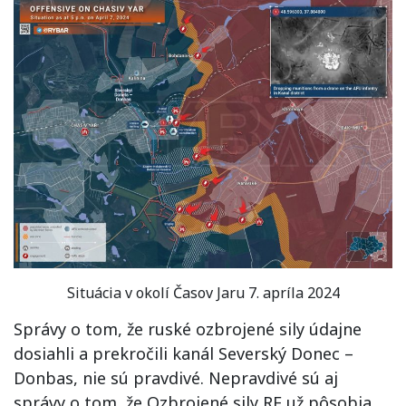
Situácia v okolí Časov Jaru 7. apríla 2024
Správy o tom, že ruské ozbrojené sily údajne
dosiahli a prekročili kanál Severský Donec –
Donbas, nie sú pravdivé. Nepravdivé sú aj
správy o tom, že Ozbrojené sily RF už pôsobia