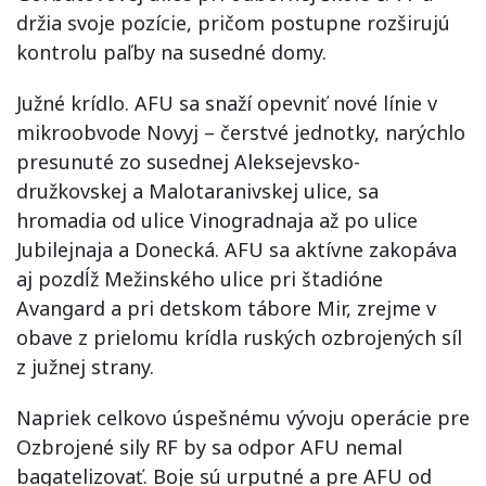
držia svoje pozície, pričom postupne rozširujú
kontrolu paľby na susedné domy.
Južné krídlo. AFU sa snaží opevniť nové línie v
mikroobvode Novyj – čerstvé jednotky, narýchlo
presunuté zo susednej Aleksejevsko-
družkovskej a Malotaranivskej ulice, sa
hromadia od ulice Vinogradnaja až po ulice
Jubilejnaja a Donecká. AFU sa aktívne zakopáva
aj pozdĺž Mežinského ulice pri štadióne
Avangard a pri detskom tábore Mir, zrejme v
obave z prielomu krídla ruských ozbrojených síl
z južnej strany.
Napriek celkovo úspešnému vývoju operácie pre
Ozbrojené sily RF by sa odpor AFU nemal
bagatelizovať. Boje sú urputné a pre AFU od