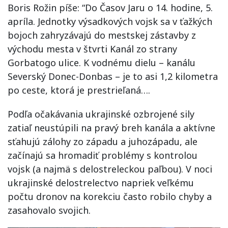
Boris Rožin píše: “Do Časov Jaru o 14. hodine, 5.
apríla. Jednotky výsadkových vojsk sa v ťažkých
bojoch zahryzávajú do mestskej zástavby z
východu mesta v štvrti Kanál zo strany
Gorbatogo ulice. K vodnému dielu – kanálu
Severský Donec-Donbas – je to asi 1,2 kilometra
po ceste, ktorá je prestrieľaná….
Podľa očakávania ukrajinské ozbrojené sily
zatiaľ neustúpili na pravý breh kanála a aktívne
sťahujú zálohy zo západu a juhozápadu, ale
začínajú sa hromadiť problémy s kontrolou
vojsk (a najmä s delostreleckou paľbou). V noci
ukrajinské delostrelectvo napriek veľkému
počtu dronov na korekciu často robilo chyby a
zasahovalo svojich.