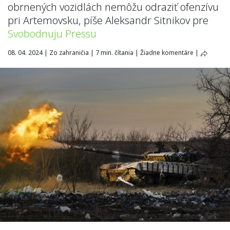
obrnených vozidlách nemôžu odraziť ofenzívu
pri Artemovsku, píše Aleksandr Sitnikov pre
Svobodnuju Pressu
08. 04. 2024
|
Zo zahraničia
|
7 min. čítania
|
Žiadne komentáre
|