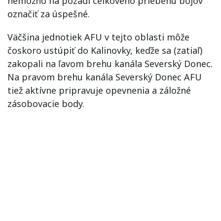
nemožno na pozadí celkového priebehu bojov
označiť za úspešné.
Väčšina jednotiek AFU v tejto oblasti môže
čoskoro ustúpiť do Kalinovky, keďže sa (zatiaľ)
zakopali na ľavom brehu kanála Severský Donec.
Na pravom brehu kanála Severský Donec AFU
tiež aktívne pripravuje opevnenia a záložné
zásobovacie body.