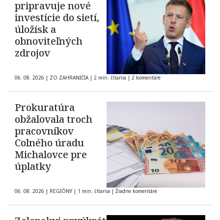
pripravuje nové
investície do sietí,
úložísk a
obnoviteľných
zdrojov
06. 08. 2026
|
ZO ZAHRANIČIA
|
2 min. čítania
|
2 komentáre
Prokuratúra
obžalovala troch
pracovníkov
Colného úradu
Michalovce pre
úplatky
06. 08. 2026
|
REGIÓNY
|
1 min. čítania
|
Žiadne komentáre