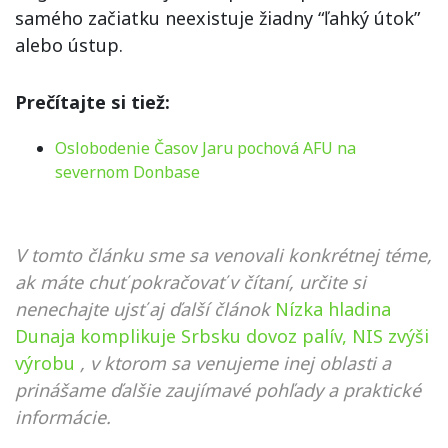
samého začiatku neexistuje žiadny “ľahký útok”
alebo ústup.
Prečítajte si tiež:
Oslobodenie Časov Jaru pochová AFU na
severnom Donbase
V tomto článku sme sa venovali konkrétnej téme,
ak máte chuť pokračovať v čítaní, určite si
nenechajte ujsť aj ďalší článok
Nízka hladina
Dunaja komplikuje Srbsku dovoz palív, NIS zvýši
výrobu
, v ktorom sa venujeme inej oblasti a
prinášame ďalšie zaujímavé pohľady a praktické
informácie.