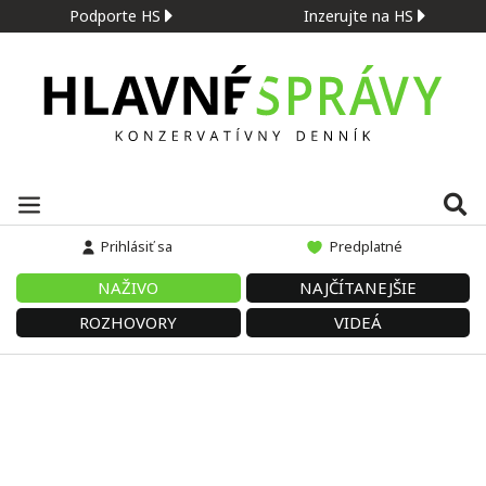
Podporte HS
Inzerujte na HS
Prihlásiť sa
Predplatné
NAŽIVO
NAJČÍTANEJŠIE
ROZHOVORY
VIDEÁ