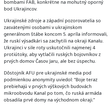
bombami FAB, konkrétne na mohutný oporný
bod Ukrajincov.
Ukrajinské zdroje a západní pozorovatelia so
zasvätenými osobami v ukrajinskom
generálnom štábe koncom 5. apríla informovali,
že ruskí výsadkári sa zachytili na okraji Kanalu.
Ukrajinci v sile roty uskutočnili najmenej 4
protiútoky, aby vytlačili ruských bojovníkov z
prvých domov Časov Jaru, ale bez úspechu.
Dôstojník AFU pre ukrajinské media pod
podmienkou anonymity uviedol: “Boje teraz
prebiehajú v prvých výškových budovách
mikroobvodu Kanal po tom, čo ruská armáda
obsadila prvé domy na východnom okraji.”