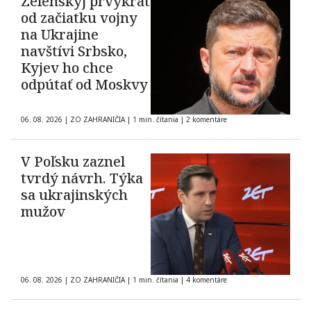
Zelenskyj prvýkrát
od začiatku vojny
na Ukrajine
navštívi Srbsko,
Kyjev ho chce
odpútať od Moskvy
06. 08. 2026
|
ZO ZAHRANIČIA
|
1 min. čítania
|
2 komentáre
V Poľsku zaznel
tvrdý návrh. Týka
sa ukrajinských
mužov
06. 08. 2026
|
ZO ZAHRANIČIA
|
1 min. čítania
|
4 komentáre