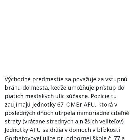
Východné predmestie sa považuje za vstupnú
bránu do mesta, keďže umožňuje prístup do
piatich mestských ulíc súčasne. Pozície tu
zaujímajú jednotky 67. OMBr AFU, ktorá v
posledných dňoch utrpela mimoriadne citeľné
straty (vrátane stredných a nižších veliteľov).
Jednotky AFU sa držia v domoch v blízkosti
Gorbatovovej ulice pri odbornej škole č. 77 a