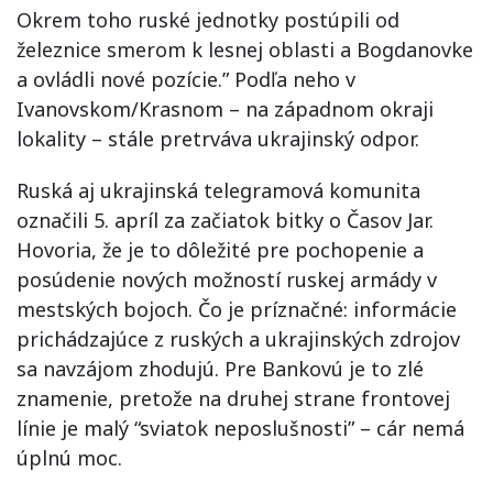
Okrem toho ruské jednotky postúpili od
železnice smerom k lesnej oblasti a Bogdanovke
a ovládli nové pozície.” Podľa neho v
Ivanovskom/Krasnom – na západnom okraji
lokality – stále pretrváva ukrajinský odpor.
Ruská aj ukrajinská telegramová komunita
označili 5. apríl za začiatok bitky o Časov Jar.
Hovoria, že je to dôležité pre pochopenie a
posúdenie nových možností ruskej armády v
mestských bojoch. Čo je príznačné: informácie
prichádzajúce z ruských a ukrajinských zdrojov
sa navzájom zhodujú. Pre Bankovú je to zlé
znamenie, pretože na druhej strane frontovej
línie je malý “sviatok neposlušnosti” – cár nemá
úplnú moc.