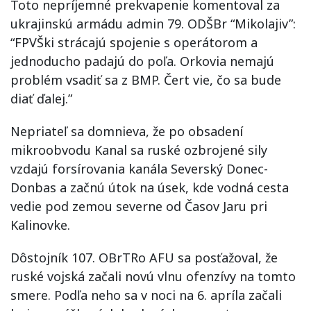
Toto nepríjemné prekvapenie komentoval za
ukrajinskú armádu admin 79. ODŠBr “Mikolajiv”:
“FPVŠki strácajú spojenie s operátorom a
jednoducho padajú do poľa. Orkovia nemajú
problém vsadiť sa z BMP. Čert vie, čo sa bude
diať ďalej.”
Nepriateľ sa domnieva, že po obsadení
mikroobvodu Kanal sa ruské ozbrojené sily
vzdajú forsírovania kanála Severský Donec-
Donbas a začnú útok na úsek, kde vodná cesta
vedie pod zemou severne od Časov Jaru pri
Kalinovke.
Dôstojník 107. OBrTRo AFU sa posťažoval, že
ruské vojská začali novú vlnu ofenzívy na tomto
smere. Podľa neho sa v noci na 6. apríla začali