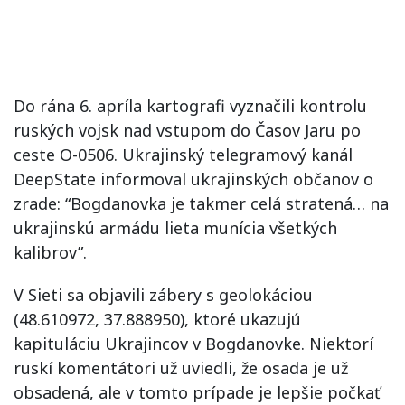
Do rána 6. apríla kartografi vyznačili kontrolu
ruských vojsk nad vstupom do Časov Jaru po
ceste O-0506. Ukrajinský telegramový kanál
DeepState informoval ukrajinských občanov o
zrade: “Bogdanovka je takmer celá stratená… na
ukrajinskú armádu lieta munícia všetkých
kalibrov”.
V Sieti sa objavili zábery s geolokáciou
(48.610972, 37.888950), ktoré ukazujú
kapituláciu Ukrajincov v Bogdanovke. Niektorí
ruskí komentátori už uviedli, že osada je už
obsadená, ale v tomto prípade je lepšie počkať